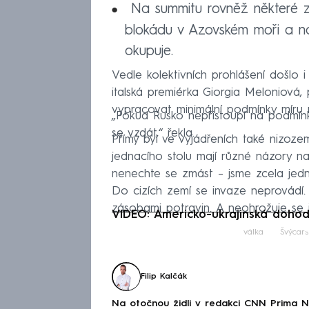
Na summitu rovněž některé z
blokádu v Azovském moři a navr
okupuje.
Vedle kolektivních prohlášení došlo i 
italská premiérka Giorgia Meloniová,
vypracovat minimální podmínky míru 
„Pokud Rusko nepřistoupí na podmín
se vzdát,“ řekla.
Přímý byl ve vyjádřeních také nizoze
jednacího stolu mají různé názory na
nenechte se zmást – jsme zcela jedno
Do cizích zemí se invaze neprovádí. 
zásobami potravin. A neohrožuje se 
VIDEO: Americko-ukrajinská doho
Fa
válka
Švýcars
Filip Kalčák
Na otočnou židli v redakci CNN Prima 