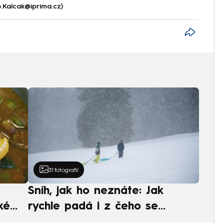
p.Kalcak@iprima.cz)
31
fotografií
Sníh, jak ho neznáte: Jak
ké
rychle padá i z čeho se
ská
skládá. A vločky nejsou bílé