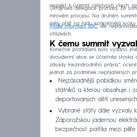
respekt k územní celistvosti všech ze
Ukrajinská delegace přiznala, že su
mírovém procesu. Na druhém summitu
měly přijít na řadu konkrétnější kroky
Podle informací BBC
ale nepanovala 
otázkách.
K čemu summit vyzval
Konečné prohlášení bylo vydáno jmé
dvoudenní akce se účastnila stovka 
zásady mezinárodního práva,“ ocenil
jednat za podmínek nepřijatelných pr
Nejzásadnější pobídkou směre
státníků a kterou obsahuje i z
deportovaných dětí unesených
Vybrané státy dále vyzvaly k 
Záporožskou jadernou elektrá
bezpečnost patřila mezi pilíř