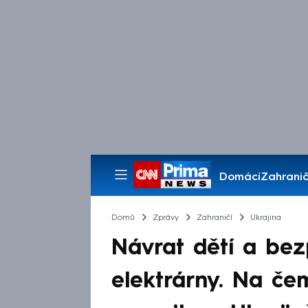
Domácí
Zahranič
Pořady
Domů
Zprávy
Zahraničí
Ukrajina
Návrat dětí a bez
elektrárny. Na če