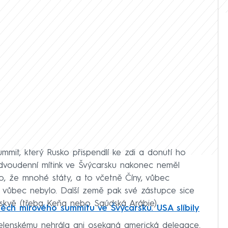
ummit, který Rusko přispendlí ke zdi a donutí ho
 dvoudenní mítink ve Švýcarsku nakonec neměl
oto, že mnohé státy, a to včetně Číny, vůbec
 vůbec nebylo. Další země pak své zástupce sice
Moskvě (třeba Keňa nebo Saúdská Arábie).
pěch mírového summitu ve Švýcarsku. USA slíbily
elenskému nehrála ani osekaná americká delegace.