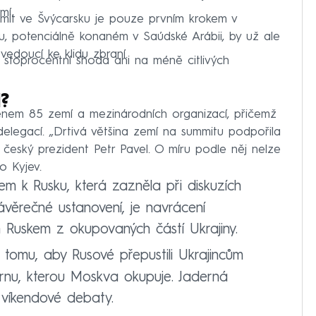
mí.
mmit ve Švýcarsku je pouze prvním krokem v
, potenciálně konaném v Saúdské Arábii, by už ale
 vedoucí ke klidu zbraní.
stoprocentní shoda ani na méně citlivých
?
nem 85 zemí a mezinárodních organizací, přičemž
delegací. „Drtivá většina zemí na summitu podpořila
 český prezident Petr Pavel. O míru podle něj nelze
o Kyjev.
m k Rusku, která zazněla při diskuzích
ávěrečné ustanovení, je navrácení
 Ruskem z okupovaných částí Ukrajiny.
tomu, aby Rusové přepustili Ukrajincům
rnu, kterou Moskva okupuje. Jaderná
e víkendové debaty.