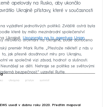
emě apelovaly na Rusko, aby ukončilo
átilo Ukrajině přístavy, které v současnosti
na vyjádření jednotlivých politiků. Zvláště ostrá byla
 podle které by mělo mezinárodní společenství
na Ukrajině.
Upozornila na to agentura Unian.
ky mírového urovnání na Ukrajině, bude donuceno
mský premiér Mark Rutte. „Přestože někteří z nás u
 to, jak přesně dosáhnout míru pro Ukrajinu,
tní ve společné vizi zásad, hodnot a slušnosti.
Neunášejí se děti. Nehraje se politika se světovými
jaderná bezpečnost,“ uzavřel Rutte.
da
iled to fetch
ko
Ukrajina
přístav
summit
NEWS usedl v dubnu roku 2020. Předtím mapoval