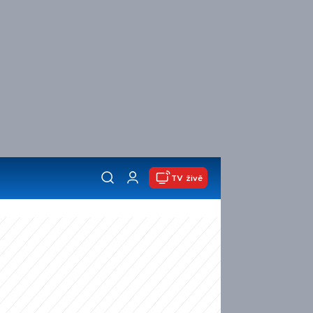
TV živě