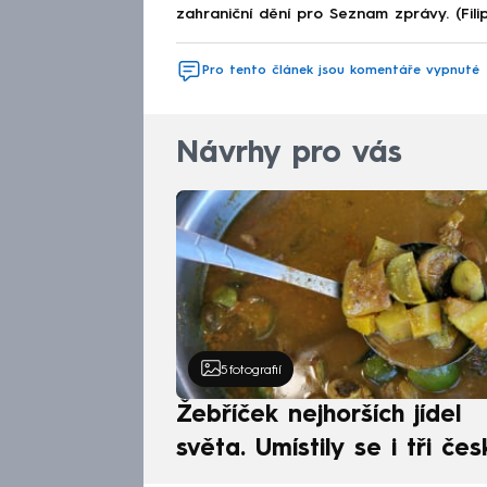
zahraniční dění pro Seznam zprávy. (Fili
Pro tento článek jsou komentáře vypnuté
Návrhy pro vás
5
fotografií
Žebříček nejhorších jídel
světa. Umístily se i tři čes
pokrmy, vévodí skandináv