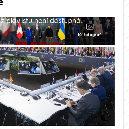
ě
 playlistu není dostupná.
10 fotografií
pořádaný Švýcarskem nevyústil podle
atření. Delegace se diskusi o
 spíše vyhýbaly a místo toho se snažily
žitostech. Rusko tak některé země
s například k tomu, aby Ukrajině vrátilo
árnu v Záporoží a okupované přístavy.