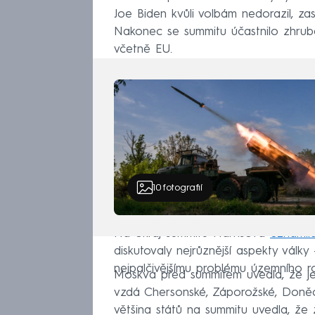
Joe Biden kvůli volbám nedorazil, za
Nakonec se summitu účastnilo zhrub
včetně EU.
10
fotografií
Na okraj summitu Harrisová
oznámil
diskutovaly nejrůznější aspekty války 
nejpalčivějšímu problému územního ro
Moskva před summitem uvedla, že je
vzdá Chersonské, Záporožské, Doněc
většina států na summitu uvedla, že