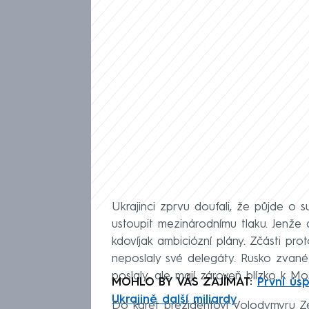
Ukrajinci zprvu doufali, že půjde o s
ustoupit mezinárodnímu tlaku. Jenže
kdovíjak ambiciózní plány. Zčásti pr
neposlaly své delegáty. Rusko zvané
poslaly, ale mají zároveň blízko k 
MOHLO BY VÁS ZAJÍMAT:
První ús
Ukrajině další miliardy
Do karet prezidentovi Volodymyru Z