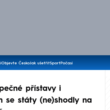
í
Objevte Česko
Jak ušetřit
Sport
Počasí
pečné přístavy i
m se státy (ne)shodly na