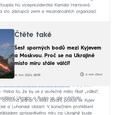
stoupila ho viceprezidentka Kamala Harrisová.
a sto zástupců zemí a mezinárodních organizací
Čtěte také
Šest sporných bodů mezi Kyjevem
a Moskvou. Proč se na Ukrajině
místo míru stále válčí?
6 min čtení
16. čvn 2024, 08:39
a novou americkou pomoc Ukrajině
. Státy sice
– třeba to, že by se jí skutečně mělo říkat „válka“,
zdělení Ukrajiny a Ruska se ale vyhýbaly.
 ochotna jednat o klidu zbraní, pokud se Kyjev
ké a Luhanské oblasti. V konečném prohlášení
 základem spravedlivého míru na Ukrajině bude