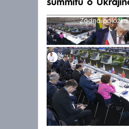
summitu o Ukrajin
Žádná položka z
Filip Kalčák
16. čvn 2024, 23:30
Dvoudenní summit o Ukrajině 
očekávání v žádná razantní op
nejpalčivějších otázkách války
dohodnout na základních zále
vyzvaly podle agentury Reuter
unesené děti, jadernou elektr