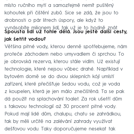
místo ručního mytí a samozřejmě nemít puštěný
kohoutek při čištění zubů. Sice se zdá, že jsou to
drobnosti o pár litrech úspory, ale když to
vynásobíte milionem lidí, tak už je to hodně znát.
Spousta lidí už tohle dělá. Jsou ještě další cesty,
jak šetřit vodou?
Většina pitné vody, kterou denně spotřebujeme, nám
proteče záchodem nebo umyvadlem či sprchou. To
je obrovská rezerva, kterou stále vidím. Už existují
technologie, které nejsou vůbec drahé. Například v
bytovém domě se do dvou sklepních kójí umístí
zařízení, které přečišťuje šedou vodu, což je voda
z koupelen, která je jen málo znečištěná. Ta se pak
dá použít na splachování toalet. Za rok ušetří dům
s takovou technologií až 30 procent pitné vody.
Pokud mají lidé dům, chalupu, chatu se zahrádkou,
tak by měli určitě na zalévání zahrady využívat
dešťovou vodu. Taky doporučujeme nesekat tak