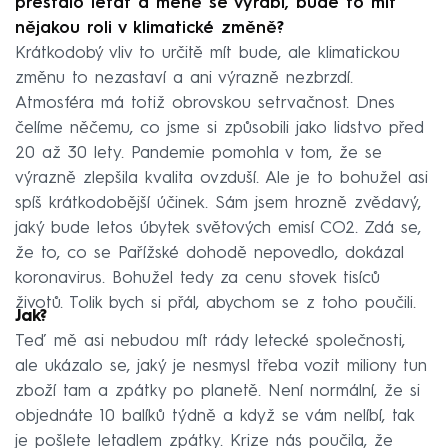
přestalo létat a méně se vyrábí, bude to mít
nějakou roli v klimatické změně?
Krátkodobý vliv to určitě mít bude, ale klimatickou
změnu to nezastaví a ani výrazně nezbrzdí.
Atmosféra má totiž obrovskou setrvačnost. Dnes
čelíme něčemu, co jsme si způsobili jako lidstvo před
20 až 30 lety. Pandemie pomohla v tom, že se
výrazně zlepšila kvalita ovzduší. Ale je to bohužel asi
spíš krátkodobější účinek. Sám jsem hrozně zvědavý,
jaký bude letos úbytek světových emisí CO2. Zdá se,
že to, co se Pařížské dohodě nepovedlo, dokázal
koronavirus. Bohužel tedy za cenu stovek tisíců
životů. Tolik bych si přál, abychom se z toho poučili.
Jak?
Teď mě asi nebudou mít rády letecké společnosti,
ale ukázalo se, jaký je nesmysl třeba vozit miliony tun
zboží tam a zpátky po planetě. Není normální, že si
objednáte 10 balíků týdně a když se vám nelíbí, tak
je pošlete letadlem zpátky. Krize nás poučila, že