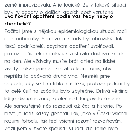
země improvizovala. A je logické, že v takové situaci
byly ty debaty o dalších krocích dost vzrušené.
Uvolňování opatření podle vás tedy nebylo
chaotické?
Počítali jsme s nějakou epidemiologickou situací, radili
se s odborníky. Samozřejmě tady byl obrovský tlak
tisíců podnikatelů, abychom opatření uvolňovali,
protože část ekonomiky se zastavila doslova ze dne
na den. Ale vždycky musíte brát ohled na lidské
životy. Takže jsme se snažili o kompromis, aby
nepřišla ta obávaná druhá vlna. Nesměli jsme
dopustit, aby se to utrhlo z řetězu, protože potom by
to celé úsilí na začátku bylo zbytečné. Drtivá většina
lidí je disciplinovaná, společnost fungovala úžasně.
Ale samozřejmě nás rozsoudí až čas a historie. Po
bitvě je totiž každý generál. Tak, jako v Česku všichni
rozumí fotbalu, tak teď všichni rozumí rozvolňování.
Zažil jsem v životě spoustu situací, ale tohle bylo