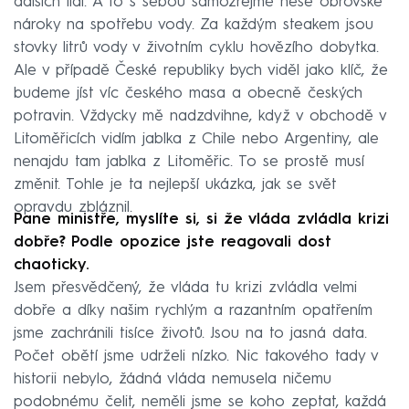
dalších lidí. A to s sebou samozřejmě nese obrovské
nároky na spotřebu vody. Za každým steakem jsou
stovky litrů vody v životním cyklu hovězího dobytka.
Ale v případě České republiky bych viděl jako klíč, že
budeme jíst víc českého masa a obecně českých
potravin. Vždycky mě nadzdvihne, když v obchodě v
Litoměřicích vidím jablka z Chile nebo Argentiny, ale
nenajdu tam jablka z Litoměřic. To se prostě musí
změnit. Tohle je ta nejlepší ukázka, jak se svět
opravdu zbláznil.
Pane ministře, myslíte si, si že vláda zvládla krizi
dobře? Podle opozice jste reagovali dost
chaoticky.
Jsem přesvědčený, že vláda tu krizi zvládla velmi
dobře a díky našim rychlým a razantním opatřením
jsme zachránili tisíce životů. Jsou na to jasná data.
Počet obětí jsme udrželi nízko. Nic takového tady v
historii nebylo, žádná vláda nemusela ničemu
podobnému čelit, neměli jsme se koho zeptat, každá