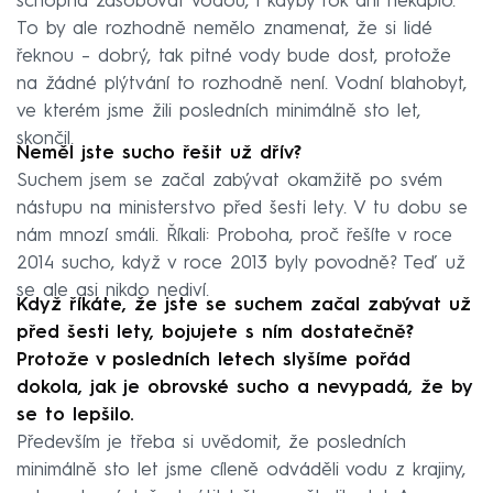
schopna zásobovat vodou, i kdyby rok ani nekáplo.
To by ale rozhodně nemělo znamenat, že si lidé
řeknou – dobrý, tak pitné vody bude dost, protože
na žádné plýtvání to rozhodně není. Vodní blahobyt,
ve kterém jsme žili posledních minimálně sto let,
skončil.
Neměl jste sucho řešit už dřív?
Suchem jsem se začal zabývat okamžitě po svém
nástupu na ministerstvo před šesti lety. V tu dobu se
nám mnozí smáli. Říkali: Proboha, proč řešíte v roce
2014 sucho, když v roce 2013 byly povodně? Teď už
se ale asi nikdo nediví.
Když říkáte, že jste se suchem začal zabývat už
před šesti lety, bojujete s ním dostatečně?
Protože v posledních letech slyšíme pořád
dokola, jak je obrovské sucho a nevypadá, že by
se to lepšilo.
Především je třeba si uvědomit, že posledních
minimálně sto let jsme cíleně odváděli vodu z krajiny,