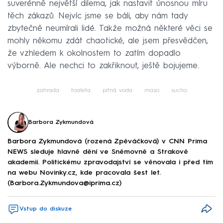
suverénně největší dilema, jak nastavit únosnou míru
těch zákazů. Nejvíc jsme se báli, aby nám tady
zbytečně neumírali lidé. Takže možná některé věci se
mohly někomu zdát chaotické, ale jsem přesvědčen,
že vzhledem k okolnostem to zatím dopadlo
výborně. Ale nechci to zakřiknout, ještě bojujeme.
zahrada
toaleta
pitná voda
maso
sucho
Barbora Zykmundová
Barbora Zykmundová (rozená Zpěváčková) v CNN Prima
NEWS sleduje hlavně dění ve Sněmovně a Strakově
akademii. Politickému zpravodajství se věnovala i před tím
na webu Novinky.cz, kde pracovala šest let.
(Barbora.Zykmundova@iprima.cz)
Vstup do diskuze