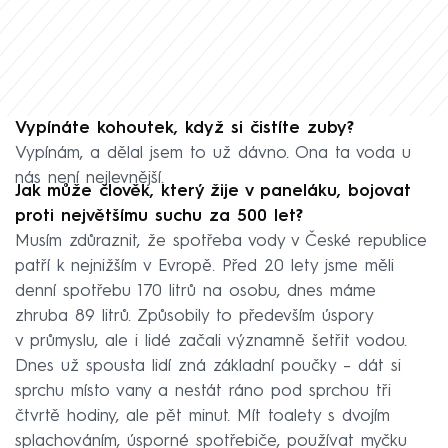
Vypínáte kohoutek, když si čistíte zuby?
Vypínám, a dělal jsem to už dávno. Ona ta voda u
nás není nejlevnější.
Jak může člověk, který žije v paneláku, bojovat
proti největšímu suchu za 500 let?
Musím zdůraznit, že spotřeba vody v České republice
patří k nejnižším v Evropě. Před 20 lety jsme měli
denní spotřebu 170 litrů na osobu, dnes máme
zhruba 89 litrů. Způsobily to především úspory
v průmyslu, ale i lidé začali významně šetřit vodou.
Dnes už spousta lidí zná základní poučky – dát si
sprchu místo vany a nestát ráno pod sprchou tři
čtvrtě hodiny, ale pět minut. Mít toalety s dvojím
splachováním, úsporné spotřebiče, používat myčku