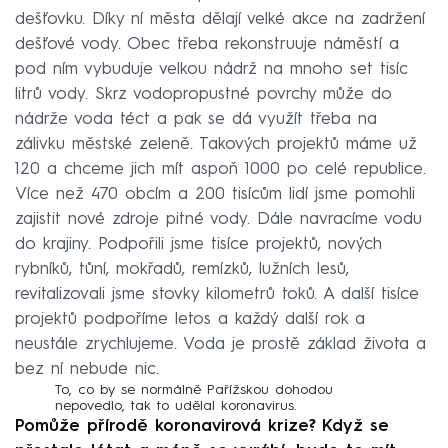
dešťovku. Díky ní města dělají velké akce na zadržení
dešťové vody. Obec třeba rekonstruuje náměstí a
pod ním vybuduje velkou nádrž na mnoho set tisíc
litrů vody. Skrz vodopropustné povrchy může do
nádrže voda téct a pak se dá využít třeba na
zálivku městské zeleně. Takových projektů máme už
120 a chceme jich mít aspoň 1000 po celé republice.
Více než 470 obcím a 200 tisícům lidí jsme pomohli
zajistit nové zdroje pitné vody. Dále navracíme vodu
do krajiny. Podpořili jsme tisíce projektů, nových
rybníků, tůní, mokřadů, remízků, lužních lesů,
revitalizovali jsme stovky kilometrů toků. A další tisíce
projektů podpoříme letos a každý další rok a
neustále zrychlujeme. Voda je prostě základ života a
bez ní nebude nic.
To, co by se normálně Pařížskou dohodou
nepovedlo, tak to udělal koronavirus.
Pomůže přírodě koronavirová krize? Když se