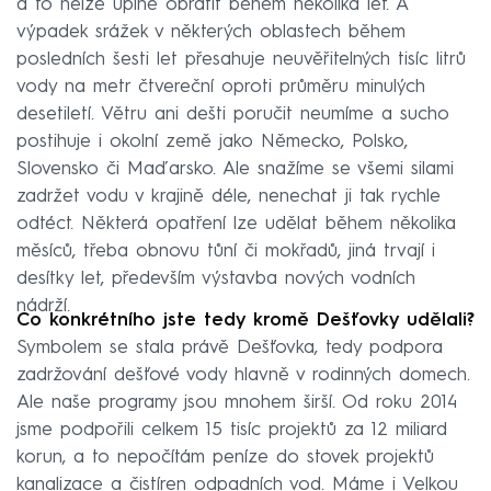
a to nelze úplně obrátit během několika let. A
výpadek srážek v některých oblastech během
posledních šesti let přesahuje neuvěřitelných tisíc litrů
vody na metr čtvereční oproti průměru minulých
desetiletí. Větru ani dešti poručit neumíme a sucho
postihuje i okolní země jako Německo, Polsko,
Slovensko či Maďarsko. Ale snažíme se všemi silami
zadržet vodu v krajině déle, nenechat ji tak rychle
odtéct. Některá opatření lze udělat během několika
měsíců, třeba obnovu tůní či mokřadů, jiná trvají i
desítky let, především výstavba nových vodních
nádrží.
Co konkrétního jste tedy kromě Dešťovky udělali?
Symbolem se stala právě Dešťovka, tedy podpora
zadržování dešťové vody hlavně v rodinných domech.
Ale naše programy jsou mnohem širší. Od roku 2014
jsme podpořili celkem 15 tisíc projektů za 12 miliard
korun, a to nepočítám peníze do stovek projektů
kanalizace a čistíren odpadních vod. Máme i Velkou