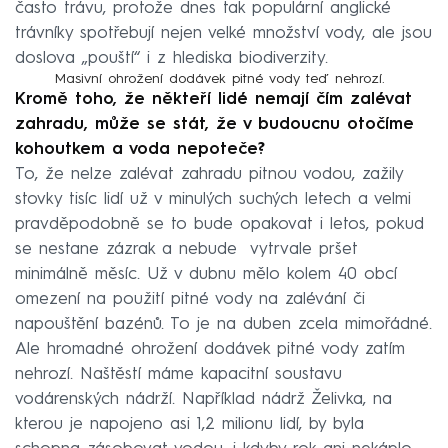
často trávu, protože dnes tak populární anglické
trávníky spotřebují nejen velké množství vody, ale jsou
doslova „pouští“ i z hlediska biodiverzity.
Masivní ohrožení dodávek pitné vody teď nehrozí.
Kromě toho, že někteří lidé nemají čím zalévat
zahradu, může se stát, že v budoucnu otočíme
kohoutkem a voda nepoteče?
To, že nelze zalévat zahradu pitnou vodou, zažily
stovky tisíc lidí už v minulých suchých letech a velmi
pravděpodobně se to bude opakovat i letos, pokud
se nestane zázrak a nebude vytrvale pršet
minimálně měsíc. Už v dubnu mělo kolem 40 obcí
omezení na použití pitné vody na zalévání či
napouštění bazénů. To je na duben zcela mimořádné.
Ale hromadné ohrožení dodávek pitné vody zatím
nehrozí. Naštěstí máme kapacitní soustavu
vodárenských nádrží. Například nádrž Želivka, na
kterou je napojeno asi 1,2 milionu lidí, by byla