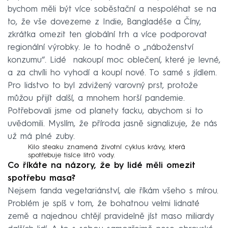
bychom měli být více soběstační a nespoléhat se na
to, že vše dovezeme z Indie, Bangladéše a Číny,
zkrátka omezit ten globální trh a více podporovat
regionální výrobky. Je to hodně o „náboženství
konzumu“. Lidé nakoupí moc oblečení, které je levné,
a za chvíli ho vyhodí a koupí nové. To samé s jídlem.
Pro lidstvo to byl zdvižený varovný prst, protože
můžou přijít další, a mnohem horší pandemie.
Potřebovali jsme od planety facku, abychom si to
uvědomili. Myslím, že příroda jasně signalizuje, že nás
už má plné zuby.
Kilo steaku znamená životní cyklus krávy, která
spotřebuje tisíce litrů vody.
Co říkáte na názory, že by lidé měli omezit
spotřebu masa?
Nejsem fanda vegetariánství, ale říkám všeho s mírou.
Problém je spíš v tom, že bohatnou velmi lidnaté
země a najednou chtějí pravidelně jíst maso miliardy