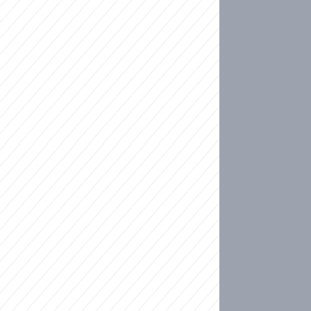
ideo
ní plné slz po 50 letech: Matku donutili dát d
ět spojil test DNA