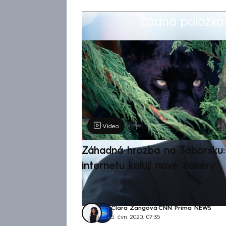
Žádná položka z
Výběr redakce
Video
Záhadná hrozba na Táborsku: 
internetu kolují nové záběry
Clara Zangová
,
CNN Prima NEWS
5. čvn 2020, 07:35