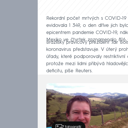
Rekordní počet mrtvých s COVID-19 Br
evidovala 1 349, o den dříve jich byl
epicentrem pandemie COVID-19, nákaz
Mexiko ve čtvrtek zaznamenalo 816 ú
Brazilský pravicový prezident Jair B
koronavirus představuje. V úterý proh
úřady, které podporovaly restriktivní 
protože mezi lidmi přibývá hladověj
deficitu, píše Reuters.
7
fotografií