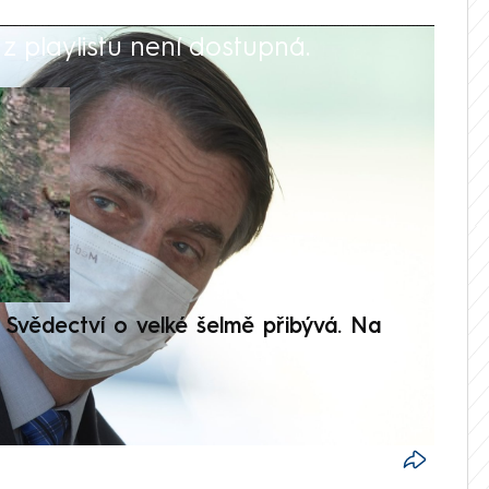
 playlistu není dostupná.
V
Svědectví o velké šelmě přibývá. Na
Setká
je op