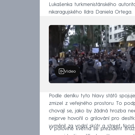
Lukašenka turkmenistánského autori
nikaragujského lídra Daniela Ortega.
Video
Podle deníku tyto hlavy států spojuj
zmizel z veřejného prostoru. To podp
chovají se, jako by žádná hrozba nee
nejprve hovořil o grilování pro desítk
vyměnil za vodní skútr a street food.
V polovině května se prezident Brazí