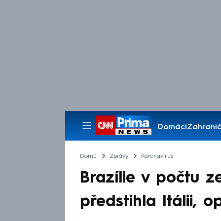
Domácí
Zahranič
Pořady
Domů
Zprávy
Koronavirus
Brazílie v počtu 
předstihla Itálii, 