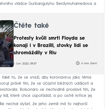
tativního vládce Gurbangulyho Berdymuhamedova a
Čtěte také
Protesty kvůli smrti Floyda se
konají i v Brazílii, stovky lidí se
shromáždily v Riu
6 min čtení
1. čvn 2020, 09:37
e také to, že se snaží, aby koronavirus jako téma
orují právě tím, že se účastní běžných událostí a
xistovala. Bolsonaro se nechvalně proslavil tím, že
y lidí, které chce uspořádat, a po ostré kritice jej
lie nechal slyšet, že jeho země má to nejhorší