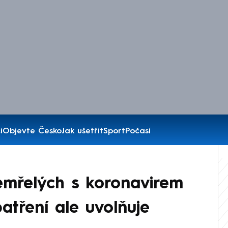
í
Objevte Česko
Jak ušetřit
Sport
Počasí
zemřelých s koronavirem
opatření ale uvolňuje