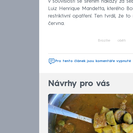
v souvislosti se šířením nákazy za se
Luiz Henrique Mandetta, kterého Bol
restriktivní opatření. Ten tvrdil, že 
června.
Brazílie
oběti
Pro tento článek jsou komentáře vypnuté
Návrhy pro vás