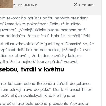
6 min čtení
28. kvě 2020, 07:15
ním rekordního nárůstu počtu mrtvých prezident
emůžeme takto pokračovat. Déle už to nikdo
guvernérů. „Vedlejší účinky budou mnohem horší
hem posledních třech měsíců bohužel zemřeli,“ řekl
ro studium zdravotnictví Miguel Lago. Domnívá se, že
 způsobí další tlak na nemocnice, jež mají už nyní
Velice se obavám, že budeme svědky kolapsu
ím, že to nejhorší teprve přijde,“ varoval.
ebou, tvrdil v květnu
teunkel koncem dubna Bolsonara zařadil do „aliance
virem „strkají hlavu do písku“. Deník Financial Times
ů“, silných politických lídrů, kteří ignorují
ra a dále také běloruského prezidenta Alexandra