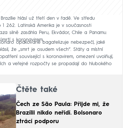
azílie hlásí už třetí den v řadě. Ve středu
o 1 262. Latinská Amerika je v současnosti
a silně zasáhla Peru, Ekvádor, Chile a Panamu.
mrtí s koronavirem.
olsonaro opakovaně bagatelizuje nebezpečí, jaké
lásil, že „smrt je osudem všech“. Státy a místní
opatření související s koronavirem, omezení uvolňují,
ících a veřejné rozpočty se propadají do hlubokého
Čtěte také
Čech ze São Paula: Přijde mi, že
Brazílii nikdo neřídí. Bolsonaro
ztrácí podporu