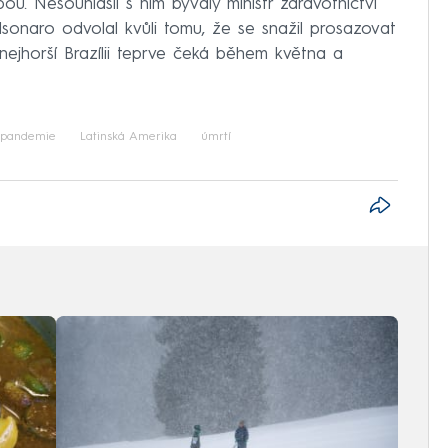
bou. Nesouhlasil s ním bývalý ministr zdravotnictví
sonaro odvolal kvůli tomu, že se snažil prosazovat
to nejhorší Brazílii teprve čeká během května a
pandemie
Latinská Amerika
úmrtí