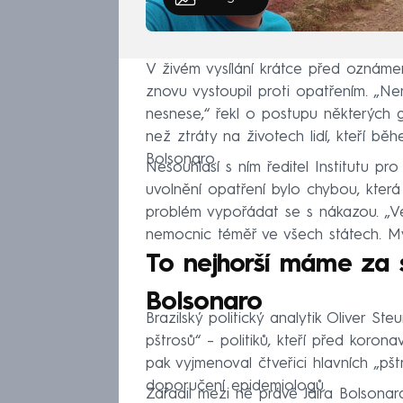
V živém vysílání krátce před oznáme
znovu vystoupil proti opatřením. „N
nesnese,“ řekl o postupu některých 
než ztráty na životech lidí, kteří bě
Bolsonaro.
Nesouhlasí s ním ředitel Institutu p
uvolnění opatření bylo chybou, která
problém vypořádat se s nákazou. „
nemocnic téměř ve všech státech. Mysl
To nejhorší máme za s
Bolsonaro
Brazilský politický analytik Oliver S
pštrosů“ – politiků, kteří před korona
pak vyjmenoval čtveřici hlavních „pštros
doporučení epidemiologů.
Zařadil mezi ně právě Jaira Bolsona