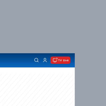
TV živě