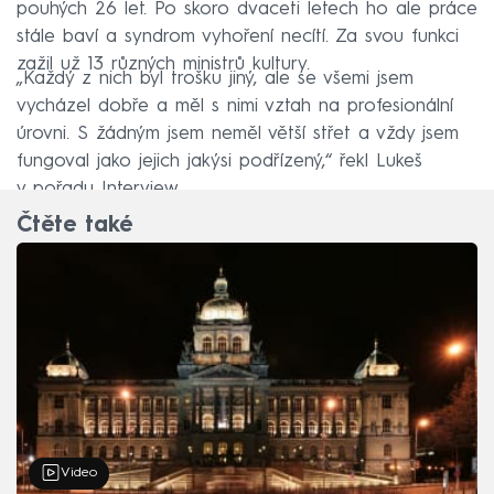
pouhých 26 let. Po skoro dvaceti letech ho ale práce
stále baví a syndrom vyhoření necítí. Za svou funkci
zažil už 13 různých ministrů kultury.
„Každý z nich byl trošku jiný, ale se všemi jsem
vycházel dobře a měl s nimi vztah na profesionální
úrovni. S žádným jsem neměl větší střet a vždy jsem
fungoval jako jejich jakýsi podřízený,“ řekl Lukeš
v pořadu Interview.
Čtěte také
Video