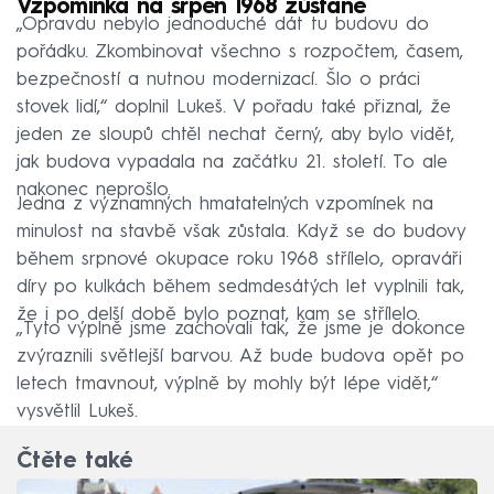
Vzpomínka na srpen 1968 zůstane
„Opravdu nebylo jednoduché dát tu budovu do
pořádku. Zkombinovat všechno s rozpočtem, časem,
bezpečností a nutnou modernizací. Šlo o práci
stovek lidí,“ doplnil Lukeš. V pořadu také přiznal, že
jeden ze sloupů chtěl nechat černý, aby bylo vidět,
jak budova vypadala na začátku 21. století. To ale
nakonec neprošlo.
Jedna z významných hmatatelných vzpomínek na
minulost na stavbě však zůstala. Když se do budovy
během srpnové okupace roku 1968 střílelo, opraváři
díry po kulkách během sedmdesátých let vyplnili tak,
že i po delší době bylo poznat, kam se střílelo.
„Tyto výplně jsme zachovali tak, že jsme je dokonce
zvýraznili světlejší barvou. Až bude budova opět po
letech tmavnout, výplně by mohly být lépe vidět,“
vysvětlil Lukeš.
Čtěte také