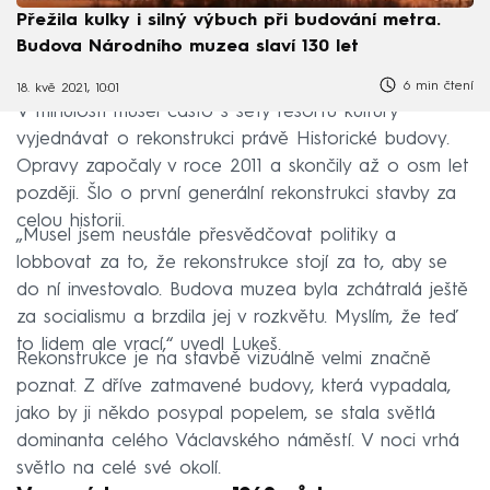
Přežila kulky i silný výbuch při budování metra.
Budova Národního muzea slaví 130 let
6 min čtení
18. kvě 2021, 10:01
V minulosti musel často s šéfy resortu kultury
vyjednávat o rekonstrukci právě Historické budovy.
Opravy započaly v roce 2011 a skončily až o osm let
později. Šlo o první generální rekonstrukci stavby za
celou historii.
„Musel jsem neustále přesvědčovat politiky a
lobbovat za to, že rekonstrukce stojí za to, aby se
do ní investovalo. Budova muzea byla zchátralá ještě
za socialismu a brzdila jej v rozkvětu. Myslím, že teď
to lidem ale vrací,“ uvedl Lukeš.
Rekonstrukce je na stavbě vizuálně velmi značně
poznat. Z dříve zatmavené budovy, která vypadala,
jako by ji někdo posypal popelem, se stala světlá
dominanta celého Václavského náměstí. V noci vrhá
světlo na celé své okolí.