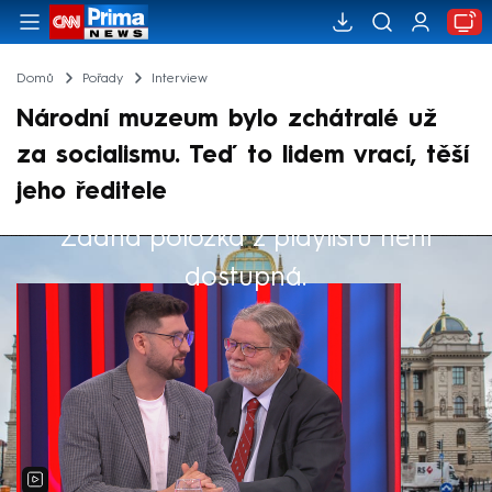
Domů
Pořady
Interview
Národní muzeum bylo zchátralé už
za socialismu. Teď to lidem vrací, těší
jeho ředitele
Žádná položka z playlistu není
Výběr redakce
dostupná.