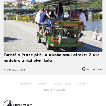
Turisté v Praze přišli o alkoholovou atrakci. Z ulic
nadobro zmizí pivní kola
6 min čtení
7. srp 2021, 10:52
budova
muzeum
rekonstrukce
stavba
Národní muzeum
Marek Veselý