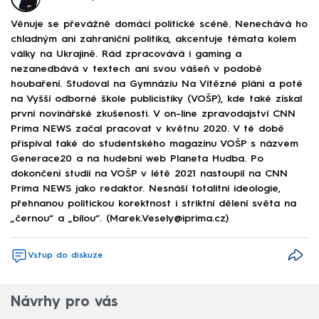
Věnuje se převážně domácí politické scéně. Nenechává ho
chladným ani zahraniční politika, akcentuje témata kolem
války na Ukrajině. Rád zpracovává i gaming a
nezanedbává v textech ani svou vášeň v podobě
houbaření. Studoval na Gymnáziu Na Vítězné pláni a poté
na Vyšší odborné škole publicistiky (VOŠP), kde také získal
první novinářské zkušenosti. V on-line zpravodajství CNN
Prima NEWS začal pracovat v květnu 2020. V té době
přispíval také do studentského magazínu VOŠP s názvem
Generace20 a na hudební web Planeta Hudba. Po
dokončení studií na VOŠP v létě 2021 nastoupil na CNN
Prima NEWS jako redaktor. Nesnáší totalitní ideologie,
přehnanou politickou korektnost i striktní dělení světa na
„černou“ a „bílou“. (Marek.Vesely@iprima.cz)
Vstup do diskuze
Návrhy pro vás