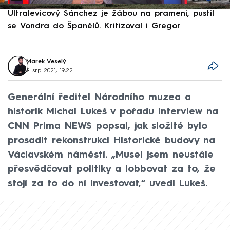
Ultralevicový Sánchez je žábou na prameni, pustil
P
se Vondra do Španělů. Kritizoval i Gregor
F
Marek Veselý
9. srp 2021, 19:22
Generální ředitel Národního muzea a
historik Michal Lukeš v pořadu Interview na
CNN Prima NEWS popsal, jak složité bylo
prosadit rekonstrukci Historické budovy na
Václavském náměstí. „Musel jsem neustále
přesvědčovat politiky a lobbovat za to, že
stojí za to do ní investovat,“ uvedl Lukeš.