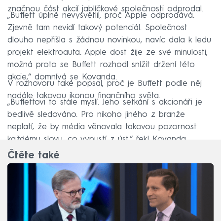
značnou část akcií jablíčkové společnosti odprodal.
„Buffett úplně nevysvětlil, proč Apple odprodává.
Zjevně tam nevidí takový potenciál. Společnost
dlouho nepřišla s žádnou novinkou, navíc dala k ledu
projekt elektroauta. Apple dost žije ze své minulosti,
možná proto se Buffett rozhodl snížit držení této
akcie,“ domnívá se Kovanda.
V rozhovoru také popsal, proč je Buffett podle něj
nadále takovou ikonou finančního světa.
„Buffettovi to stále myslí. Jeho setkání s akcionáři je
bedlivě sledováno. Pro nikoho jiného z branže
neplatí, že by média věnovala takovou pozornost
každému slovu, co vypustí z úst,“ řekl Kovanda.
Čtěte také