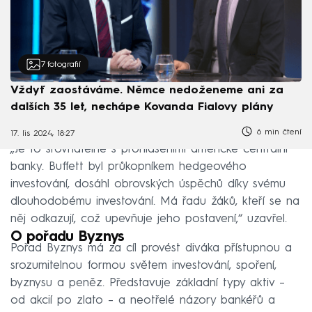
7
fotografií
Vždyť zaostáváme. Němce nedoženeme ani za
dalších 35 let, nechápe Kovanda Fialovy plány
6 min čtení
17. lis 2024, 18:27
„Je to srovnatelné s prohlášeními americké centrální
banky. Buffett byl průkopníkem hedgeového
investování, dosáhl obrovských úspěchů díky svému
dlouhodobému investování. Má řadu žáků, kteří se na
něj odkazují, což upevňuje jeho postavení,“ uzavřel.
O pořadu Byznys
Pořad Byznys má za cíl provést diváka přístupnou a
srozumitelnou formou světem investování, spoření,
byznysu a peněz. Představuje základní typy aktiv –
od akcií po zlato – a neotřelé názory bankéřů a