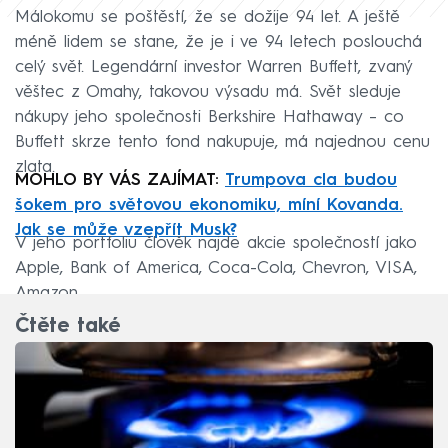
Málokomu se poštěstí, že se dožije 94 let. A ještě
méně lidem se stane, že je i ve 94 letech poslouchá
celý svět. Legendární investor Warren Buffett, zvaný
věštec z Omahy, takovou výsadu má. Svět sleduje
nákupy jeho společnosti Berkshire Hathaway – co
Buffett skrze tento fond nakupuje, má najednou cenu
zlata.
MOHLO BY VÁS ZAJÍMAT:
Trumpova cla budou
šokem pro světovou ekonomiku, míní Kovanda.
Jak se může vzepřít Musk?
V jeho portfoliu člověk najde akcie společností jako
Apple, Bank of America, Coca-Cola, Chevron, VISA,
Amazon.
Čtěte také