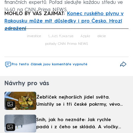
finančních expertů. Pořad sledujte každou středu ve
14:40 na CNN Prima NEWS.
MOHLO BY VÁS ZAJÍMAT:
Konec ruského plynu v
Rakousku může mít důsledky i pro Česko. Hrozí
zdražení
Failed to fetch
investice
Lukáš Kovanda
Apple
akcie
pořady CNN Prima NEWS
Pro tento článek jsou komentáře vypnuté
Návrhy pro vás
Žebříček nejhorších jídel světa.
Umístily se i tři české pokrmy, vévodí
skandinávská kuchyně
Sníh, jak ho neznáte: Jak rychle
padá i z čeho se skládá. A vločky