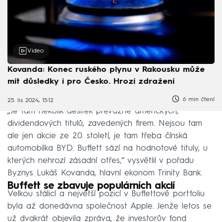
Video
Kovanda: Konec ruského plynu v Rakousku může
mít důsledky i pro Česko. Hrozí zdražení
6 min čtení
25. lis 2024, 15:12
„Je tam několik desítek převážně amerických,
dividendových titulů, zavedených firem. Nejsou tam
ale jen akcie ze 20. století, je tam třeba čínská
automobilka BYD. Buffett sází na hodnotové tituly, u
kterých nehrozí zásadní otřes,“ vysvětlil v pořadu
Byznys Lukáš Kovanda, hlavní ekonom Trinity Bank.
Buffett se zbavuje populárních akcií
Velkou stálicí a největší pozicí v Buffettově portfoliu
byla až donedávna společnost Apple. Jenže letos se
už dvakrát objevila zpráva, že investorův fond