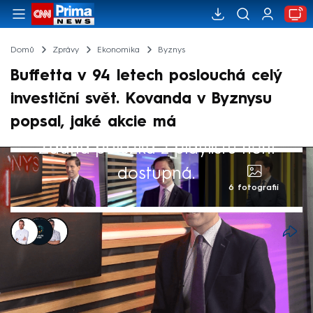
Domů
Zprávy
Ekonomika
Byznys
Buffetta v 94 letech poslouchá celý
investiční svět. Kovanda v Byznysu
popsal, jaké akcie má
Žádná položka z playlistu není
dostupná.
6 fotografií
Filip Kalčák
,
Komerční sdělení
,
Václav Toman
29. lis 2024, 13:49
Americký investor Warren Buffett je
opravdovou ikonou investičního světa. Na