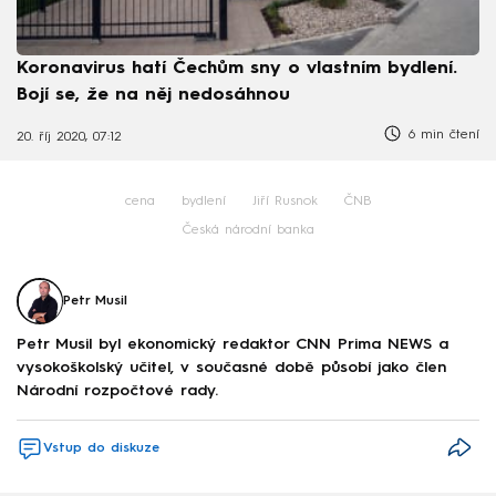
Koronavirus hatí Čechům sny o vlastním bydlení.
Bojí se, že na něj nedosáhnou
6 min čtení
20. říj 2020, 07:12
cena
bydlení
Jiří Rusnok
ČNB
Česká národní banka
Petr Musil
Petr Musil byl ekonomický redaktor CNN Prima NEWS a
vysokoškolský učitel, v současné době působí jako člen
Národní rozpočtové rady.
Vstup do diskuze