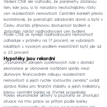
Vedení ČNB ale rozhodlo, že parametry zůstanou
tam, kde jsou, a to navzdory neutuchajícímu růstu
cen rezidenčních nemovitostí. Centrální bankéři přesto
konstatovali, že pokračující zdražování domů a bytů v
Česku zhoršilo příjmovou dostupnost bydlení a
způsobilo nárůst nadhodnocení cen bydlení.
Podle ČNB se nynější nadhodnocení nemovitostí
odhaduje v průměru na 17 procent, ve vybraných
lokalitách s vysokým podílem investičních bytů jde až
o 25 procent.
Hypotéky jsou rekordní
„Významným zdrojem systémových rizik v domácí
ekonomice je obnovené roztáčení spirály mezi
dluhovým financováním nákupu rezidenčních
nemovitostí a jejich rychle rostoucími cenami,“ uvádí
zpráva Rizika pro finanční stabilitu a jejich indikátory,
kterou centrální banka ve čtvrtek projednala.
Pokles ekonomické aktivity a pozvolna se zhoršující
situace na trhu práce se přitom podle banky