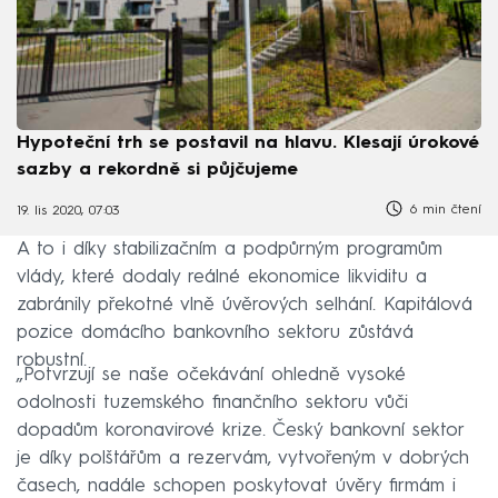
Hypoteční trh se postavil na hlavu. Klesají úrokové
sazby a rekordně si půjčujeme
6 min čtení
19. lis 2020, 07:03
A to i díky stabilizačním a podpůrným programům
vlády, které dodaly reálné ekonomice likviditu a
zabránily překotné vlně úvěrových selhání. Kapitálová
pozice domácího bankovního sektoru zůstává
robustní.
„Potvrzují se naše očekávání ohledně vysoké
odolnosti tuzemského finančního sektoru vůči
dopadům koronavirové krize. Český bankovní sektor
je díky polštářům a rezervám, vytvořeným v dobrých
časech, nadále schopen poskytovat úvěry firmám i