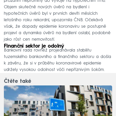
prozatím nepromítly do vývoje na hypotečním trhu.
Objem skutečně nových úvěrů na bydlení i
hypotečních úvěrů byl v prvních devíti měsících
letošního roku rekordní, upozornila ČNB. Očekává
však, že dopady epidemie koronaviru se postupně
projeví a dynamika úvěrů na bydlení oslabí, podobně
jako růst cen nemovitostí.
Finanční sektor je odolný
Bankovní rada rovněž projednávala stabilitu
tuzemského bankovního a finančního sektoru a došla
k závěru, že si v průběhu koronavirové epidemie
udržely vysokou odolnost vůči nepříznivým šokům.
Čtěte také