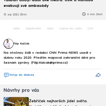
Tálibán dobyl další dvě města. USA a Kanada
evakuují své ambasády
6 min čtení
13. srp 2021, 05:44
válka
Afghánistán
islám
Usáma bin Ládin
USA
Filip Kalčák
Na otočnou židli v redakci CNN Prima NEWS usedl v
dubnu roku 2020. Předtím mapoval zahraniční dění pro
Seznam zprávy. (Filip.Kalcak@iprima.cz)
Vstup do diskuze
Návrhy pro vás
Žebříček nejhorších jídel světa.