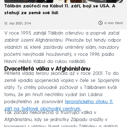
Tálibán zaútočí na Kábul 11. září, bojí se USA. A
stahují ze země své lidi
6 min čtení
12. srp 2021, 21:14
V roce 1995 zahájil Tálibán ofenzívu a poprvé začal
zabírat území Afghánistánu. Přestože byl tehdy odpor
vládních sil, které zastávaly umírněný islám, navzdory
početní nevýhodě houževnatý, v roce 1996 padlo
hlavní město Kábul do rukou radikálů.
Dvacetiletá válka v Afghánistánu
Pětiletá vláda teroru skončila až v roce 2001. To do
země vpadla spojenecká vojska v čele se Spojenými
státy. Ty chtěly původně zúčtovat s Tálibánem kvůli
tomu, že jim hnutí nechtělo vydat bin Ládina
podezřelého ze zosnování
teroristického útoku 11.
září na Světové obchodní centrum.
Tak začala nekonečná a frustrující válka v
Afghánistánu, kdy se jednotky Západu snažily v
kooperaci s vládou tlumit výpady Tálibánu a dalších