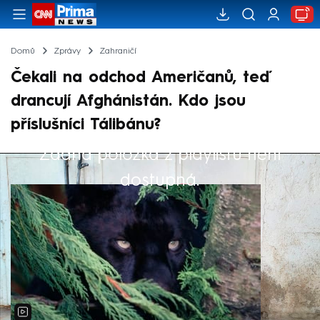
Domů
Zprávy
Zahraničí
Čekali na odchod Američanů, teď
drancují Afghánistán. Kdo jsou
příslušníci Tálibánu?
Žádná položka z playlistu není
Výběr redakce
dostupná.