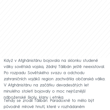
Když v Afghánistánu bojovala na sklonku studené
války sovětská vojska, žádný Tálibán ještě neexistoval.
Po rozpadu Sovětského svazu a odchodu
zahraničních vojáků region zachvátila občanská válka.
V Afghánistánu na začátku devadesátých let
minulého století bojovaly o moc nejrůznější
náboženské školy, klany i etnika.
Tehdy se zrodil Tálibán. Paradoxně to mělo být
původně mírové hnutí, které v rozhádaném