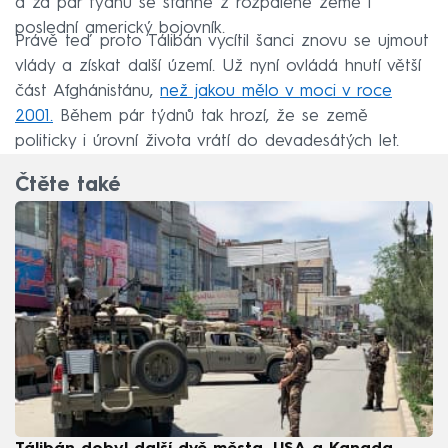
a za pár týdnů se stáhne z rozpálené země i
poslední americký bojovník.
Právě teď proto Tálibán vycítil šanci znovu se ujmout
vlády a získat další území. Už nyní ovládá hnutí větší
část Afghánistánu,
než jakou mělo v moci v roce
2001.
Během pár týdnů tak hrozí, že se země
politicky i úrovní života vrátí do devadesátých let.
Čtěte také