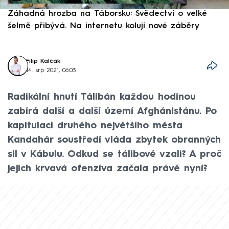
Záhadná hrozba na Táborsku: Svědectví o velké
S
šelmě přibývá. Na internetu kolují nové záběry
d
Filip Kalčák
14. srp 2021, 06:03
Radikální hnutí Tálibán každou hodinou
zabírá další a další území Afghánistánu. Po
kapitulaci druhého největšího města
Kandahár soustředí vláda zbytek obranných
sil v Kábulu. Odkud se tálibové vzali? A proč
jejich krvavá ofenzíva začala právě nyní?