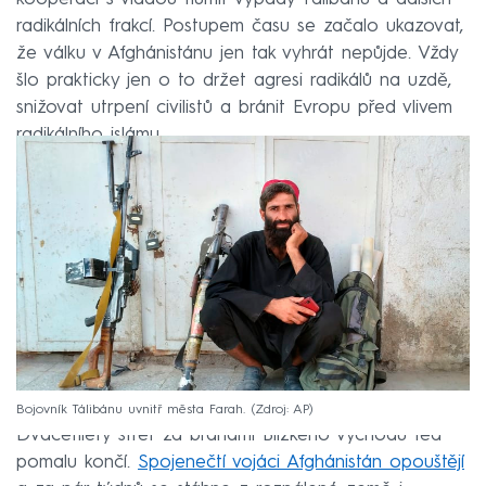
radikálních frakcí. Postupem času se začalo ukazovat,
že válku v Afghánistánu jen tak vyhrát nepůjde. Vždy
šlo prakticky jen o to držet agresi radikálů na uzdě,
snižovat utrpení civilistů a bránit Evropu před vlivem
radikálního islámu.
Bojovník Tálibánu uvnitř města Farah.
Zdroj: AP
Dvacetiletý střet za branami Blízkého východu teď
pomalu končí.
Spojenečtí vojáci Afghánistán opouštějí