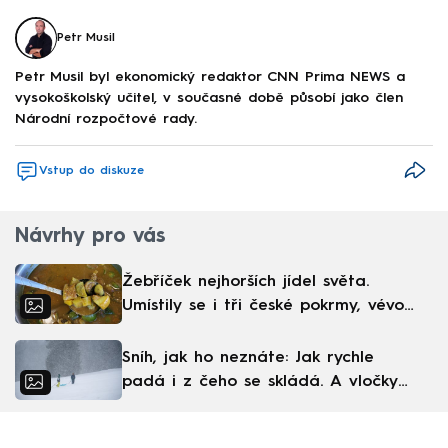
Petr Musil
Petr Musil byl ekonomický redaktor CNN Prima NEWS a
vysokoškolský učitel, v současné době působí jako člen
Národní rozpočtové rady.
Vstup do diskuze
Návrhy pro vás
Žebříček nejhorších jídel světa.
Umístily se i tři české pokrmy, vévodí
skandinávská kuchyně
Sníh, jak ho neznáte: Jak rychle
padá i z čeho se skládá. A vločky
nejsou bílé