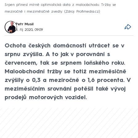
Srpen přinesl mírně optimistická data z maloobchodu. Tržby se
meziročně i meziměsíčně zvedly.
Zdroj: Profimedia.cz
Petr Musil
8. říj 2020, 09:09
Ochota českých domácností utrácet se v
srpnu zvýšila. A to jak v porovnání s
červencem, tak se srpnem loňského roku.
Maloobchodní tržby se totiž meziměsíčně
zvýšily o 0,3 a meziročně o 1,6 procenta. V
meziměsíčním srovnání potěšil také vývoj
prodejů motorových vozidel.