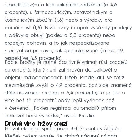
s počítačovým a komunikačním zařízením (o 4,6
procenta), s farmaceutickým, zdravotnickým a
kosmetickým zbožím (1,6) nebo s výrobky pro
domácnost (1,5). Nižší tržby naopak vykázaly prodejny
s oděvy a obuví (pokles o 5,3 procenta) nebo
prodejny potravin, a to jak nespecializované
s převahou potravin, tak specializované (minus 0,9,
respektive 4,5 procenta).
Podle Brožky je nutné pozitivně vnímat růst prodejů
automobilů, který není zahrnován do celkového
objemu maloobchodních tržeb. Prodej aut se totiž
meziměsíčně zvýšil o 4,9 procenta, což sice znamená
stále meziroční propad o 6,4 procenta, to je ale o
více než tři procentní body lepší výsledek než
v červenci. „Pokles registrací automobilů přitom
indikoval horší výsledek,“ uvedl Brožka.
Druhá vlna tržby srazí
Hlavní ekonom společnosti BH Securities Štěpán
Křeček ovšem varuje, že dobrá nákupní nálada