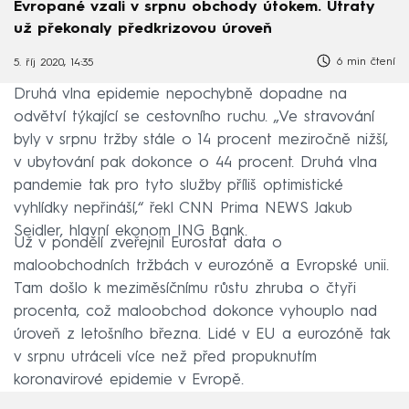
Evropané vzali v srpnu obchody útokem. Útraty
už překonaly předkrizovou úroveň
6 min čtení
5. říj 2020, 14:35
Druhá vlna epidemie nepochybně dopadne na
odvětví týkající se cestovního ruchu. „Ve stravování
byly v srpnu tržby stále o 14 procent meziročně nižší,
v ubytování pak dokonce o 44 procent. Druhá vlna
pandemie tak pro tyto služby příliš optimistické
vyhlídky nepřináší,“ řekl CNN Prima NEWS Jakub
Seidler, hlavní ekonom ING Bank.
Už v pondělí zveřejnil Eurostat data o
maloobchodních tržbách v eurozóně a Evropské unii.
Tam došlo k meziměsíčnímu růstu zhruba o čtyři
procenta, což maloobchod dokonce vyhouplo nad
úroveň z letošního března. Lidé v EU a eurozóně tak
v srpnu utráceli více než před propuknutím
koronavirové epidemie v Evropě.