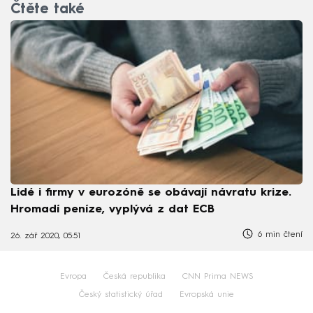
Čtěte také
Lidé i firmy v eurozóně se obávají návratu krize.
Hromadí peníze, vyplývá z dat ECB
6 min čtení
26. zář 2020, 05:51
Evropa
Česká republika
CNN Prima NEWS
Český statistický úřad
Evropská unie