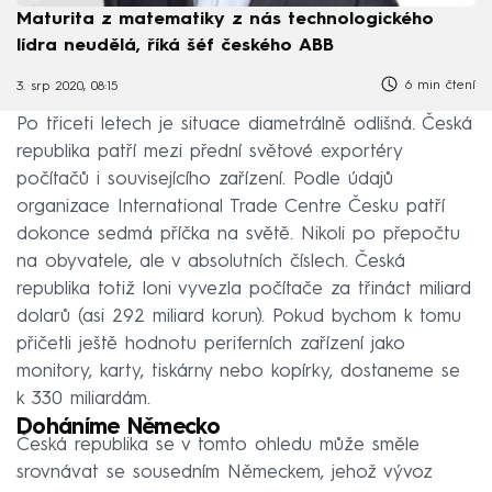
Maturita z matematiky z nás technologického
lídra neudělá, říká šéf českého ABB
6 min čtení
3. srp 2020, 08:15
Po třiceti letech je situace diametrálně odlišná. Česká
republika patří mezi přední světové exportéry
počítačů i souvisejícího zařízení. Podle údajů
organizace International Trade Centre Česku patří
dokonce sedmá příčka na světě. Nikoli po přepočtu
na obyvatele, ale v absolutních číslech. Česká
republika totiž loni vyvezla počítače za třináct miliard
dolarů (asi 292 miliard korun). Pokud bychom k tomu
přičetli ještě hodnotu periferních zařízení jako
monitory, karty, tiskárny nebo kopírky, dostaneme se
k 330 miliardám.
Doháníme Německo
Česká republika se v tomto ohledu může směle
srovnávat se sousedním Německem, jehož vývoz