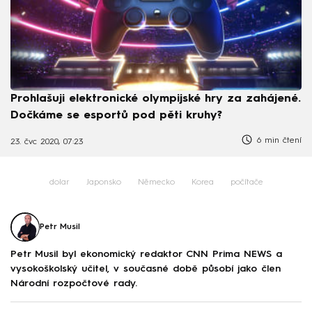
Prohlašuji elektronické olympijské hry za zahájené.
Dočkáme se esportů pod pěti kruhy?
6 min čtení
23. čvc 2020, 07:23
dolar
Japonsko
Německo
Korea
počítače
Petr Musil
Petr Musil byl ekonomický redaktor CNN Prima NEWS a
vysokoškolský učitel, v současné době působí jako člen
Národní rozpočtové rady.