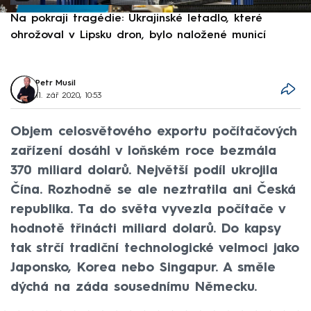
Na pokraji tragédie: Ukrajinské letadlo, které
P
ohrožoval v Lipsku dron, bylo naložené municí
e
Petr Musil
11. zář 2020, 10:53
Objem celosvětového exportu počítačových
zařízení dosáhl v loňském roce bezmála
370 miliard dolarů. Největší podíl ukrojila
Čína. Rozhodně se ale neztratila ani Česká
republika. Ta do světa vyvezla počítače v
hodnotě třinácti miliard dolarů. Do kapsy
tak strčí tradiční technologické velmoci jako
Japonsko, Korea nebo Singapur. A směle
dýchá na záda sousednímu Německu.