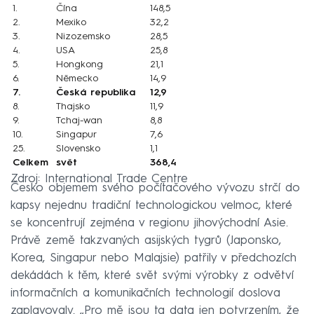
1.
Čína
148,5
2.
Mexiko
32,2
3.
Nizozemsko
28,5
4.
USA
25,8
5.
Hongkong
21,1
6.
Německo
14,9
7.
Česká republika
12,9
8.
Thajsko
11,9
9.
Tchaj-wan
8,8
10.
Singapur
7,6
25.
Slovensko
1,1
Celkem
svět
368,4
Zdroj: International Trade Centre
Česko objemem svého počítačového vývozu strčí do
kapsy nejednu tradiční technologickou velmoc, které
se koncentrují zejména v regionu jihovýchodní Asie.
Právě země takzvaných asijských tygrů (Japonsko,
Korea, Singapur nebo Malajsie) patřily v předchozích
dekádách k těm, které svět svými výrobky z odvětví
informačních a komunikačních technologií doslova
zaplavovaly. „Pro mě jsou ta data jen potvrzením, že