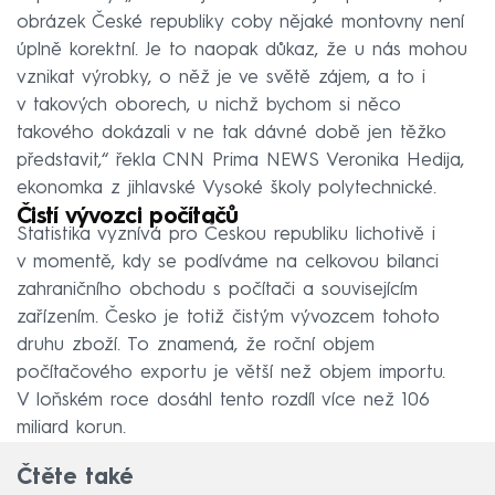
obrázek České republiky coby nějaké montovny není
úplně korektní. Je to naopak důkaz, že u nás mohou
vznikat výrobky, o něž je ve světě zájem, a to i
v takových oborech, u nichž bychom si něco
takového dokázali v ne tak dávné době jen těžko
představit,“ řekla CNN Prima NEWS Veronika Hedija,
ekonomka z jihlavské Vysoké školy polytechnické.
Čistí vývozci počítačů
Statistika vyznívá pro Českou republiku lichotivě i
v momentě, kdy se podíváme na celkovou bilanci
zahraničního obchodu s počítači a souvisejícím
zařízením. Česko je totiž čistým vývozcem tohoto
druhu zboží. To znamená, že roční objem
počítačového exportu je větší než objem importu.
V loňském roce dosáhl tento rozdíl více než 106
miliard korun.
Čtěte také