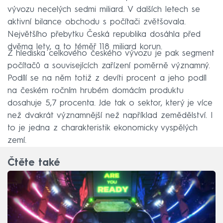
vývozu necelých sedmi miliard. V dalších letech se
aktivní bilance obchodu s počítači zvětšovala.
Největšího přebytku Česká republika dosáhla před
dvěma lety, a to téměř 118 miliard korun.
Z hlediska celkového českého vývozu je pak segment
počítačů a souvisejících zařízení poměrně významný.
Podílí se na něm totiž z devíti procent a jeho podíl
na českém ročním hrubém domácím produktu
dosahuje 5,7 procenta. Jde tak o sektor, který je více
než dvakrát významnější než například zemědělství. I
to je jedna z charakteristik ekonomicky vyspělých
zemí.
Čtěte také