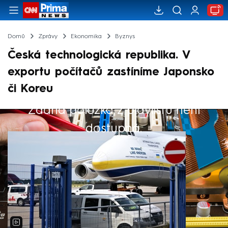
Domů
Zprávy
Ekonomika
Byznys
Česká technologická republika. V
exportu počítačů zastíníme Japonsko
či Koreu
Žádná položka z playlistu není
Výběr redakce
dostupná.