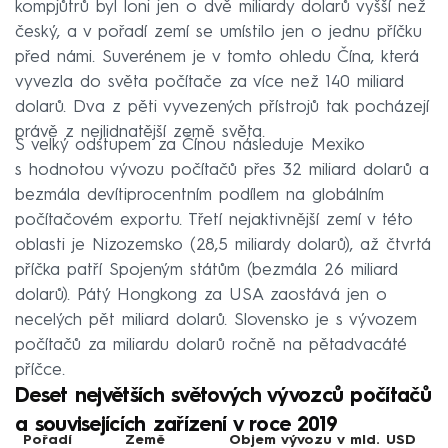
kompjůtrů byl loni jen o dvě miliardy dolarů vyšší než
český, a v pořadí zemí se umístilo jen o jednu příčku
před námi. Suverénem je v tomto ohledu Čína, která
vyvezla do světa počítače za více než 140 miliard
dolarů. Dva z pěti vyvezených přístrojů tak pocházejí
právě z nejlidnatější země světa.
S velký odstupem za Čínou následuje Mexiko
s hodnotou vývozu počítačů přes 32 miliard dolarů a
bezmála devítiprocentním podílem na globálním
počítačovém exportu. Třetí nejaktivnější zemí v této
oblasti je Nizozemsko (28,5 miliardy dolarů), až čtvrtá
příčka patří Spojeným státům (bezmála 26 miliard
dolarů). Pátý Hongkong za USA zaostává jen o
necelých pět miliard dolarů. Slovensko je s vývozem
počítačů za miliardu dolarů ročně na pětadvacáté
příčce.
Deset největších světových vývozců počítačů
a souvisejících zařízení v roce 2019
Pořadí
Země
Objem vývozu v mld. USD