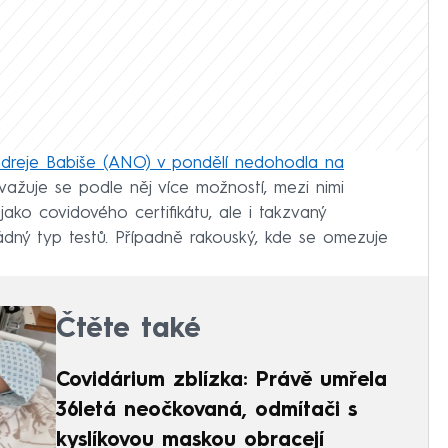
ndreje Babiše (ANO) v pondělí nedohodla na
Zvažuje se podle něj více možností, mezi nimi
jako covidového certifikátu, ale i takzvaný
dný typ testů. Případně rakouský, kde se omezuje
Čtěte také
Covidárium zblízka: Právě umřela
36letá neočkovaná, odmítači s
kyslíkovou maskou obracejí