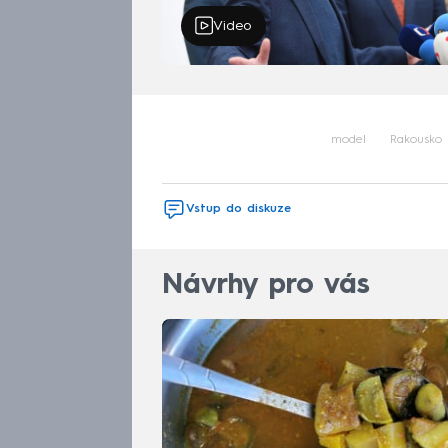
Video
model
Rakousko
Vstup do diskuze
Návrhy pro vás