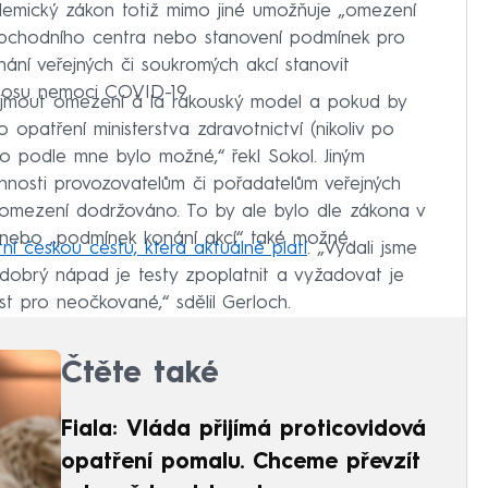
demický zákon totiž mimo jiné umožňuje „omezení
obchodního centra nebo stanovení podmínek pro
nání veřejných či soukromých akcí stanovit
řenosu nemoci COVID-19.
ijmout omezení à la rakouský model a pokud by
opatření ministerstva zdravotnictví (nikoliv po
to podle mne bylo možné,“ řekl Sokol. Jiným
nnosti provozovatelům či pořadatelům veřejných
vé omezení dodržováno. To by ale bylo dle zákona v
 nebo „podmínek konání akcí“ také možné.
ní českou cestu, která aktuálně platí
. „Vydali jsme
e dobrý nápad je testy zpoplatnit a vyžadovat je
st pro neočkované,“ sdělil Gerloch.
Čtěte také
Fiala: Vláda přijímá proticovidová
opatření pomalu. Chceme převzít