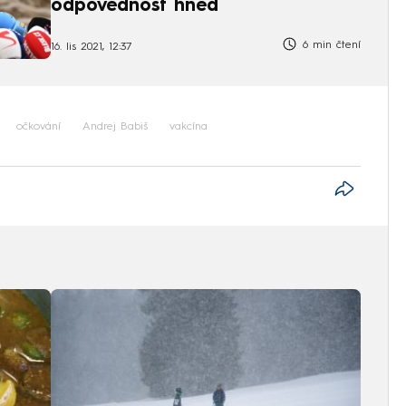
odpovědnost hned
6 min čtení
16. lis 2021, 12:37
očkování
Andrej Babiš
vakcína