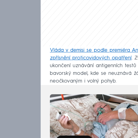
Vláda v demisi se podle premiéra A
zpřísnění proticovidových opatření
. 
ukončení uznávání antigenních testů 
bavorský model, kde se neuznává žá
neočkovaným i volný pohyb.