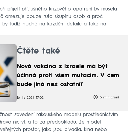
při přijetí příslušného krizového opatření by musela
oč omezuje pouze tuto skupinu osob a proč
lo by tudíž hodně na každém detailu a také na
Čtěte také
Nová vakcína z Izraele má být
účinná proti všem mutacím. V čem
bude jiná než ostatní?
6 min čtení
16. lis 2021, 17:02
nost zavedení rakouského modelu prostřednictvím
dravotnictví, a to za předpokladu, že model
eřejných prostor, jako jsou divadla, kina nebo