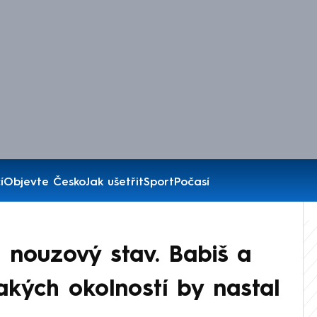
í
Objevte Česko
Jak ušetřit
Sport
Počasí
 nouzový stav. Babiš a
 jakých okolností by nastal