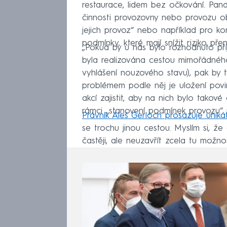
restaurace, lidem bez očkování. Pan
činnosti provozovny nebo provozu 
jejich provoz“ nebo například pro ko
podmínky, které mají snížit riziko p
„Pokud by u nás bylo rozhodnuto př
byla realizována cestou mimořádného 
vyhlášení nouzového stavu), pak by 
problémem podle něj je uložení povi
akcí zajistit, aby na nich bylo tako
rámci „stanovení podmínek provozu“
Právník Aleš Gerloch prosazuje unikát
se trochu jinou cestou. Myslím si, ž
častěji, ale neuzavřít zcela tu možno