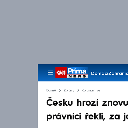
Domácí
Zahranič
Pořady
Domů
Zprávy
Koronavirus
Česku hrozí znovu
právníci řekli, za