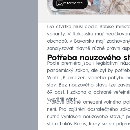
15
fotografií
Do čtvrtka musí podle Babiše minist
varianty. V Rakousku mají neočkova
obchodů, v Bavorsku mají zachovaný v
zanalyzovat hlavně různé právní aspek
Potřeba nouzového s
Podle premiéra jsou i legislativní ná
pandemický zákon, ale byl by potřeba
Wintr. „K omezení volného pohybu ne
stav. Bez nouzového stavu lze zavés
69 odst. 1 zákona o ochraně veřejné
vysvětlil Wintr.
„Takové plošné omezení volného p
není. Pro zajištění dostatečného zá
nutné vyhlášení nouzového stavu,“ p
státu Lukáš Kraus, který se na příp