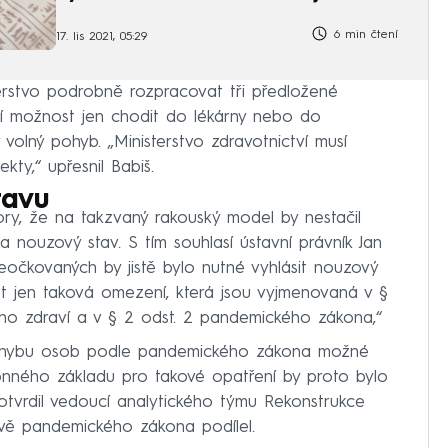
6 min čtení
17. lis 2021, 05:29
erstvo podrobně rozpracovat tři předložené
ní možnost jen chodit do lékárny nebo do
olný pohyb. „Ministerstvo zdravotnictví musí
ty,“ upřesnil Babiš.
tavu
zory, že na takzvaný rakouský model by nestačil
 nouzový stav. S tím souhlasí ústavní právník Jan
očkovaných by jistě bylo nutné vyhlásit nouzový
t jen taková omezení, která jsou vyjmenovaná v §
ho zdraví a v § 2 odst. 2 pandemického zákona,“
ohybu osob podle pandemického zákona možné
konného základu pro takové opatření by proto bylo
otvrdil vedoucí analytického týmu Rekonstrukce
ravě pandemického zákona podílel.