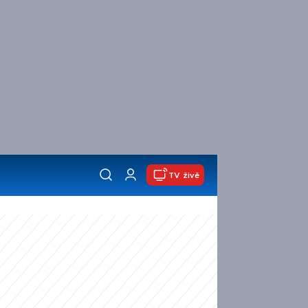
TV živě