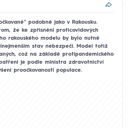
očkované“ podobně jako v Rakousku.
 tom, že ke zpřísnění proticovidových
ho rakouského modelu by bylo nutné
řinejmenším stav nebezpečí. Model totiž
aných, což na základě protipandemického
patření je podle ministra zdravotnictví
šení proočkovanosti populace.