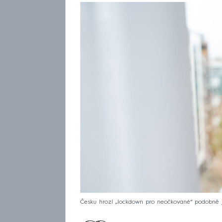
Česku hrozí „lockdown pro neočkované“ podobně jak