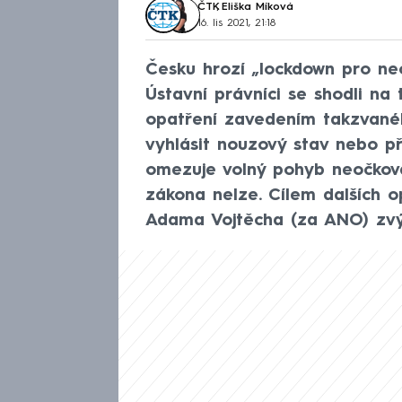
ČTK
,
Eliška Míková
16. lis 2021, 21:18
Česku hrozí „lockdown pro ne
Ústavní právníci se shodli na
opatření zavedením takzvané
vyhlásit nouzový stav nebo p
omezuje volný pohyb neočkov
zákona nelze. Cílem dalších o
Adama Vojtěcha (za ANO) zvý