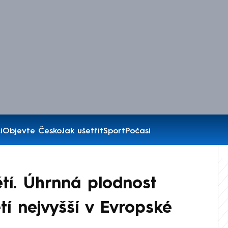
í
Objevte Česko
Jak ušetřit
Sport
Počasí
ětí. Úhrnná plodnost
tí nejvyšší v Evropské