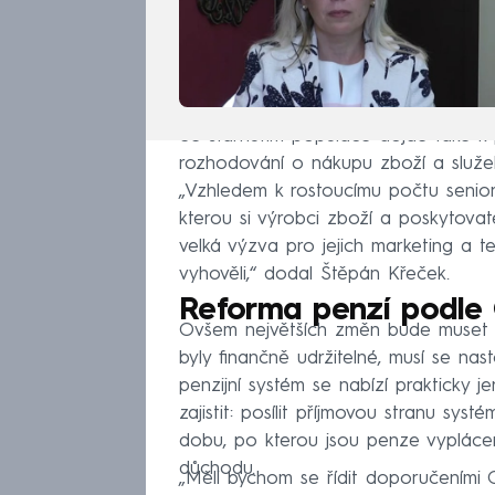
Se stárnutím populace dojde také k 
rozhodování o nákupu zboží a služeb
„Vzhledem k rostoucímu počtu seniorů
kterou si výrobci zboží a poskytovat
velká výzva pro jejich marketing a t
vyhověli,“ dodal Štěpán Křeček.
Reforma penzí podl
Ovšem největších změn bude muset d
byly finančně udržitelné, musí se nas
penzijní systém se nabízí prakticky je
zajistit: posílit příjmovou stranu sy
dobu, po kterou jsou penze vypláce
důchodu.
„Měli bychom se řídit doporučeními 