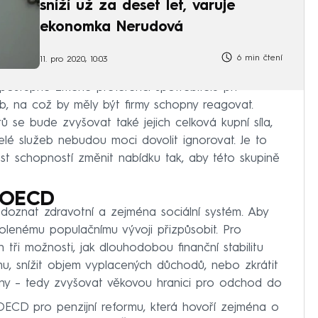
sníží už za deset let, varuje
ekonomka Nerudová
6 min čtení
11. pro 2020, 10:03
postupné změně preferencí spotřebitelů při
, na což by měly být firmy schopny reagovat.
 se bude zvyšovat také jejich celková kupní síla,
elé služeb nebudou moci dovolit ignorovat. Je to
est schopností změnit nabídku tak, aby této skupině
e OECD
oznat zdravotní a zejména sociální systém. Aby
tolenému populačnímu vývoji přizpůsobit. Pro
n tři možnosti, jak dlouhodobou finanční stabilitu
stému, snížit objem vyplacených důchodů, nebo zkrátit
ny – tedy zvyšovat věkovou hranici pro odchod do
OECD pro penzijní reformu, která hovoří zejména o