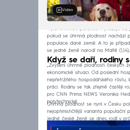
Video
Vyšší úhrnnou plodnost vykazuje už j
pokud se úhrnná plodnost nachází p
populace dané země. A to je případ
se jedné ženě narodí na Maltě (1,14), v
Když se daří, rodiny s
„Zvýšení úhrnné plodnosti českých žen
ekonomické situaci. Od poslední hosp
nepřetržitého hospodářského růstu, 
práci. Rodiny se tak zřejmě častěji 
pro CNN Prima NEWS Veronika Hedija
polytechnické.
Úhrnná plodnost se nyní v Česku po
nejoptimističtější varianta populačn
Jedné české ženě se dnes rodí v prů
let minulého století.