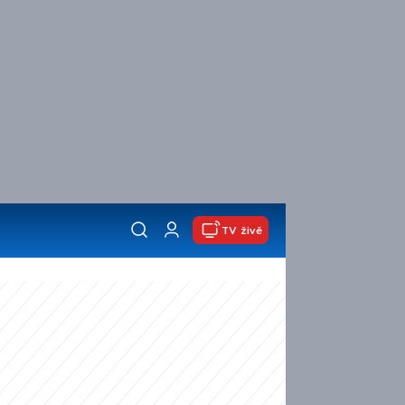
TV živě