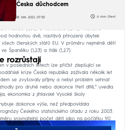
Česka důchodcem
6 min čtení
18. bře 2021, 07:53
en Francie (1,86) a Rumunsko (1,77). Nicméně
od hodnotou dvě, nastává přirozený úbytek
 všech členských států EU. V průměru nejméně dětí
e Španělku (1,23) a Itálii (1,27).
e rozrůstají
 v posledních letech lze přičíst zlepšující se
odářské krize Česká republika zažívala několik let
lidem se zvyšovaly příjmy a nebyl problém sehnat
rozhodly pro druhé nebo dokonce třetí dítě,“ uvedla
, ekonomka z jihlavské Vysoké školy
hybuje dokonce výše, než předpovídala
í prognózy Českého statistického úřadu z roku 2003.
měru srovnatelný počet dětí jako na počátku 90.