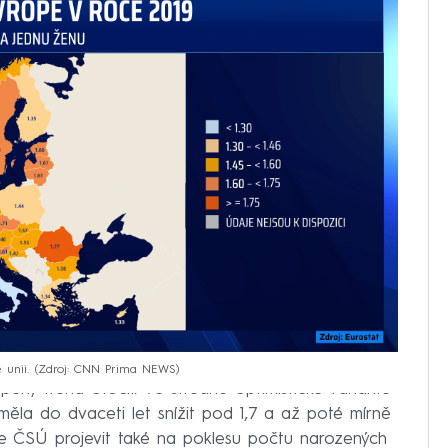
 unii.
Zdroj: CNN Prima NEWS
pený trend otočit. Ve středně optimistické variantě
ěla do dvaceti let snížit pod 1,7 a až poté mírně
dle ČSÚ projevit také na poklesu počtu narozených