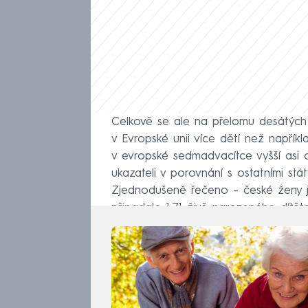
Celkově se ale na přelomu desátých 
v Evropské unii více dětí než napří
v evropské sedmadvacítce vyšší asi 
ukazateli v porovnání s ostatními st
Zjednodušeně řečeno –⁠ české ženy js
připadalo 1,71 živě narozeného dítěte