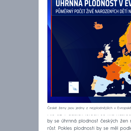
České ženy jsou jedny z nejplodnějších v Evropské
Ale už v dalších letech se má nastou
by se úhrnná plodnost českých žen m
růst. Pokles plodnosti by se měl po