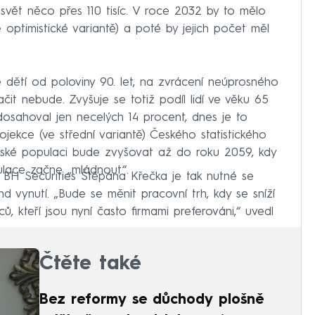
 svět něco přes 110 tisíc. V roce 2032 by to mělo
 optimistické variantě) a poté by jejich počet měl
e dětí od poloviny 90. let, na zvrácení neúprosného
čit nebude. Zvyšuje se totiž podíl lidí ve věku 65
dosahoval jen necelých 14 procent, dnes je to
ojekce (ve střední variantě) Českého statistického
mské populaci bude zvyšovat až do roku 2059, kdy
lace začne „mládnout“.
 BH Securities Štěpána Křečka je tak nutné se
nd vynutí. „Bude se měnit pracovní trh, kdy se sníží
, kteří jsou nyní často firmami preferováni,“ uvedl
Čtěte také
Bez reformy se důchody plošně