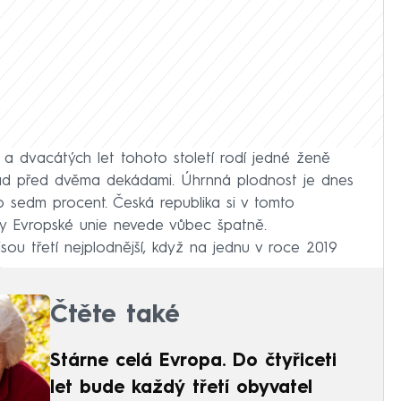
a dvacátých let tohoto století rodí jedné ženě
klad před dvěma dekádami. Úhrnná plodnost je dnes
o sedm procent. Česká republika si v tomto
áty Evropské unie nevede vůbec špatně.
ou třetí nejplodnější, když na jednu v roce 2019
.
Čtěte také
Stárne celá Evropa. Do čtyřiceti
let bude každý třetí obyvatel