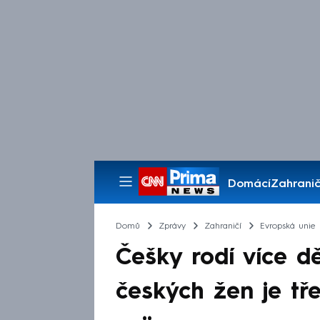
Domácí
Zahranič
Pořady
Domů
Zprávy
Zahraničí
Evropská unie
Češky rodí více d
českých žen je tře