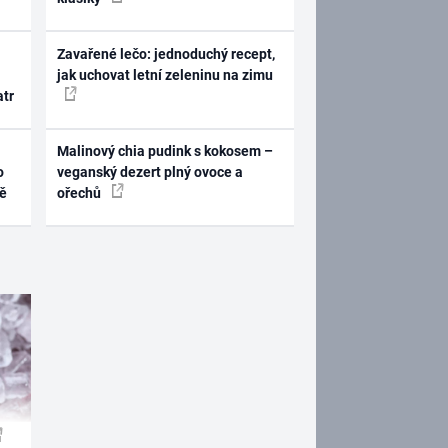
Zavařené lečo: jednoduchý recept,
jak uchovat letní zeleninu na zimu
atr
Malinový chia pudink s kokosem –
o
veganský dezert plný ovoce a
ně
ořechů