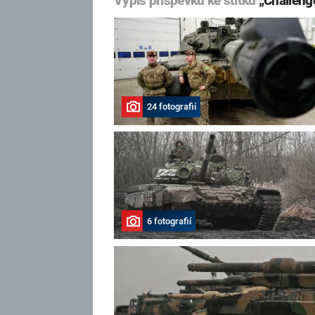
Výpis příspěvků ke štítku
„Challeng
24 fotografií
6 fotografií