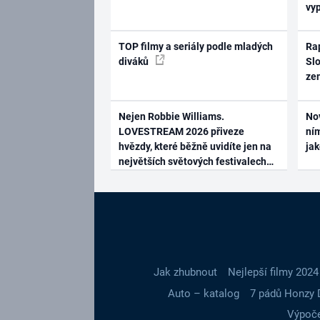
vy
TOP filmy a seriály podle mladých
Rap
diváků
Slo
ze
Nejen Robbie Williams.
No
LOVESTREAM 2026 přiveze
ním
hvězdy, které běžně uvidíte jen na
ja
největších světových festivalech
Jak zhubnout
Nejlepší filmy 2024
Auto – katalog
7 pádů Honzy 
Výpoče