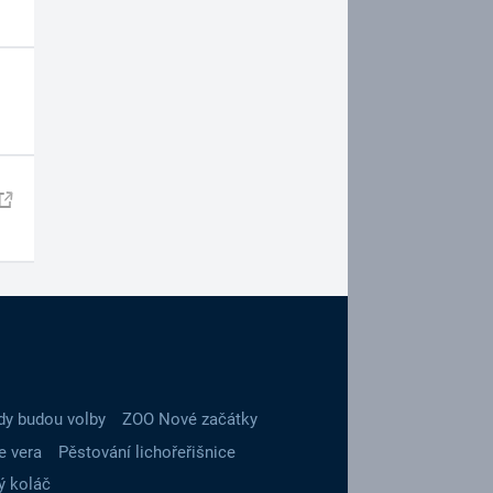
dy budou volby
ZOO Nové začátky
e vera
Pěstování lichořeřišnice
ý koláč