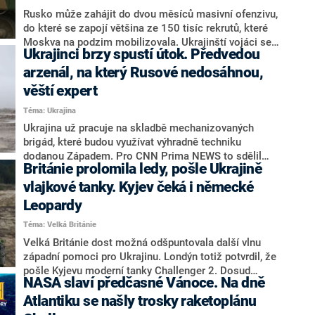
ještě nějaký čas je na bojišti neuvidíme, protože se s
Rusko může zahájit do dvou měsíců masivní ofenzivu,
nimi Ukrajinci napřed musí naučit zacházet.
do které se zapojí většina ze 150 tisíc rekrutů, které
Moskva na podzim mobilizovala. Ukrajinští vojáci se
Ukrajinci brzy spustí útok. Předvedou
proto rychle snaží seznamovat s technikou dodanou
Západem, aby mohli případné ofenzivě čelit. Vyplývá
arzenál, na který Rusové nedosáhnou,
to z analýzy americké CNN.
věští expert
Téma: Ukrajina
Ukrajina už pracuje na skladbě mechanizovaných
brigád, které budou využívat výhradně techniku
dodanou Západem. Pro CNN Prima NEWS to sdělil
Británie prolomila ledy, pošle Ukrajině
vojenský analytik Lukáš Visingr. Podle něj už Ukrajinci
brzy na frontě předvedou arzenál, se kterým se Rusové
vlajkové tanky. Kyjev čeká i německé
nebudou moci měřit, a spustí generální protiofenzivu.
Leopardy
Téma: Velká Británie
Velká Británie dost možná odšpuntovala další vlnu
západní pomoci pro Ukrajinu. Londýn totiž potvrdil, že
pošle Kyjevu moderní tanky Challenger 2. Dosud
NASA slaví předčasné Vánoce. Na dně
přitom spojenci odmítali Ukrajině tanky dodat,
případně posílali jen stroje sovětské výroby. Mezitím
Atlantiku se našly trosky raketoplánu
se mluví také o tom, že Kyjev obdrží německé tanky