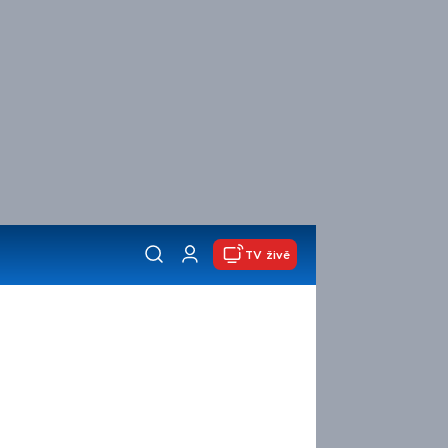
TV živě