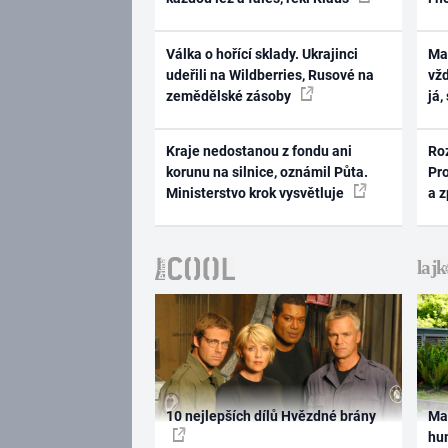
Válka o hořící sklady. Ukrajinci
Ma
udeřili na Wildberries, Rusové na
vž
zemědělské zásoby
já,
Kraje nedostanou z fondu ani
Ro
korunu na silnice, oznámil Půta.
Pr
Ministerstvo krok vysvětluje
a 
10 nejlepších dílů Hvězdné brány
Ma
hum