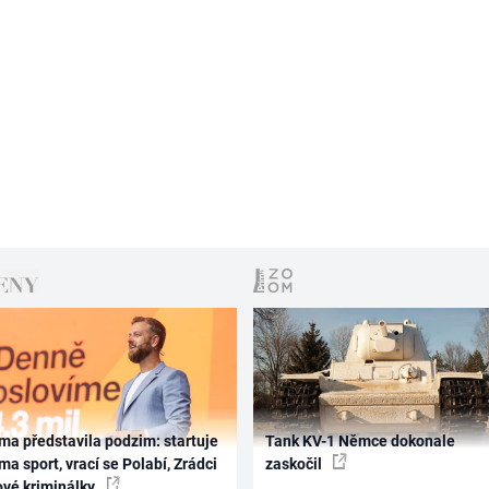
ma představila podzim: startuje
Tank KV-1 Němce dokonale
ma sport, vrací se Polabí, Zrádci
zaskočil
ové kriminálky