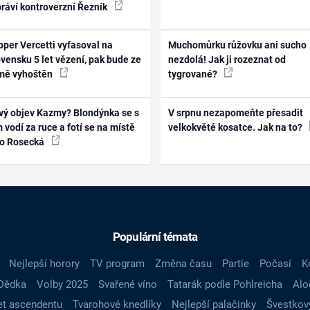
práví kontroverzní Řezník
per Vercetti vyfasoval na
Muchomůrku růžovku ani sucho
vensku 5 let vězení, pak bude ze
nezdolá! Jak ji rozeznat od
mě vyhoštěn
tygrované?
vý objev Kazmy? Blondýnka se s
V srpnu nezapomeňte přesadit
 vodí za ruce a fotí se na místě
velkokvěté kosatce. Jak na to?
ko Rosecká
Populární témata
Nejlepší horory
TV program
Změna času
Partie
Počasí
K
Dědka
Volby 2025
Svařené víno
Tatarák podle Pohlreicha
Alo
t ascendentu
Tvarohové knedlíky
Nejlepší palačinky
Švestkov