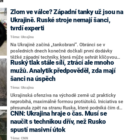
er“
Zlom ve válce? Západní tanky už jsou na
Ukrajině. Ruské stroje nemají šanci,
tvrdí experti
Téma: Ukrajina
Na Ukrajině začíná „tankobraní“. Obránci se v
posledních dnech konečně dočkali první dodávky
těžké západní techniky, která může sehrát klíčovou
Ruský tlak stále sílí, ztrácí ale mnoho
roli v nadcházející jarní protiofenzívě. Německý
Leopard 2 či britský Challenger 2 totiž nemají v
mužů. Analytik předpověděl, zda mají
ruském arzenálu žádnou adekvátní konkurenci. Vedle
šanci na úspěch
tankových elit dorazily na Ukrajinu také německá
Téma: Ukrajina
bojová vozidla pěchoty Marder či americké obrněné
transportéry Stryker. Nakolik dokážou ruské armádě
Ukrajinská ofenziva na východě země už prakticky
prohloubit vrásky a v čem vynikají na bojišti?
neprobíhá, maximálně formou protiútoků. Iniciativa se
přesunula zpět na stranu Ruska, které podniká čím dál
CNN: Ukrajina hraje o čas. Musí se
více útočných akcí. Při nich ovšem často ztrácí velké
množství vojáků. Ve vysílání CNN Prima NEWS situaci
naučit s technikou dřív, než Rusko
na bojišti takto popsal vojenský analytik a pedagog
spustí masivní útok
Univerzity obrany Tomáš Řepa. Zároveň zmínil, že
Téma: CNN
západní tanky budou pro Ukrajinu sice přínosem, ale