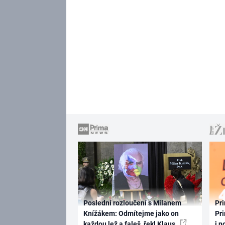
Poslední rozloučení s Milanem
Pri
Knížákem: Odmítejme jako on
Pri
každou lež a faleš, řekl Klaus
i n