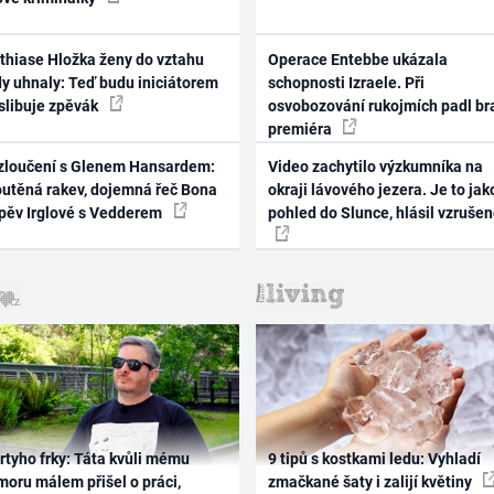
thiase Hložka ženy do vztahu
Operace Entebbe ukázala
dy uhnaly: Teď budu iniciátorem
schopnosti Izraele. Při
 slibuje zpěvák
osvobozování rukojmích padl br
premiéra
zloučení s Glenem Hansardem:
Video zachytilo výzkumníka na
outěná rakev, dojemná řeč Bona
okraji lávového jezera. Je to jak
zpěv Irglové s Vedderem
pohled do Slunce, hlásil vzruše
rtyho frky: Táta kvůli mému
9 tipů s kostkami ledu: Vyhladí
oru málem přišel o práci,
zmačkané šaty i zalijí květiny