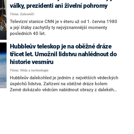
skončit tři stroje, které nyní ústavní činitelé využívají.
války, prezidenti ani živelní pohromy
Téma: Zahraničí
Televizní stanice CNN je v éteru už od 1. června 1980
a její štáby zachytily ty nejvýznamnější momenty
posledních 40 let.
Hubbleův teleskop je na oběžné dráze
třicet let. Umožnil lidstvu nahlédnout do
historie vesmíru
Téma: Věda a technologie
Hubbleův dalekohled je jedním z největších vědeckých
úspěchů lidstva. Zařízení na oběžné dráze kolem
Země dokázalo vědcům nabídnout obrazy z dalekého
vesmíru a nahlédnout tak do historie kosmu. A v pátek
24. dubna to je přesně třicet let od doby, kdy byl
vynesen do vesmíru na orbitu raketoplánu Discovery.
Díky teleskopu astronomové nejen získali úchvatné
snímky, ale také dokázali potvrdit řadu teorií. Určili
například rychlost, jakou se vesmír rozpíná, a díky
tomu i upřesnili jeho stáří.