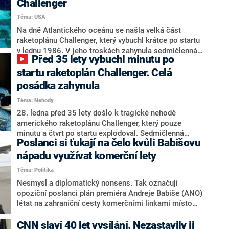
Challenger
Leopard.
Téma: USA
Na dně Atlantického oceánu se našla velká část
raketoplánu Challenger, který vybuchl krátce po startu
v lednu 1986. V jeho troskách zahynula sedmičlenná
Před 35 lety vybuchl minutu po
posádka. O nálezu informoval americký Národní úřad
pro letectví a vesmír (NASA).
startu raketoplán Challenger. Celá
posádka zahynula
Téma: Nehody
28. ledna před 35 lety došlo k tragické nehodě
amerického raketoplánu Challenger, který pouze
minutu a čtvrt po startu explodoval. Sedmičlenná
Poslanci si ťukají na čelo kvůli Babišovu
posádka sice podle vyšetřovatelů výbuch mohla přežít,
dopad na mořskou hladinu byl ale fatální. Osudného
nápadu využívat komerční lety
dne nezahynuli pouze kosmonauti, ale i středoškolská
Téma: Politika
učitelka Christy McAuliffeová. Byla první civilistkou,
Nesmysl a diplomatický nonsens. Tak označují
která měla letět do vesmíru.
opoziční poslanci plán premiéra Andreje Babiše (ANO)
létat na zahraniční cesty komerčními linkami místo
nákupu nového letadla do vládní letky. Jak už v pátek
informovala CNN Prima NEWS, do roka by měly
CNN slaví 40 let vysílání. Nezastavily ji