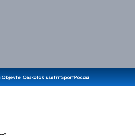
í
Objevte Česko
Jak ušetřit
Sport
Počasí