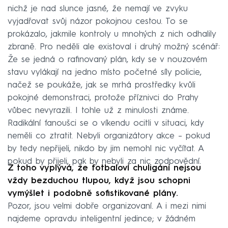
nichž je nad slunce jasné, že nemají ve zvyku
vyjadřovat svůj názor pokojnou cestou. To se
prokázalo, jakmile kontroly u mnohých z nich odhalily
zbraně. Pro neděli ale existoval i druhý možný scénář:
Že se jedná o rafinovaný plán, kdy se v nouzovém
stavu vylákají na jedno místo početné síly policie,
načež se poukáže, jak se mrhá prostředky kvůli
pokojné demonstraci, protože příznivci do Prahy
vůbec nevyrazili. I tohle už z minulosti známe.
Radikální fanoušci se o víkendu ocitli v situaci, kdy
neměli co ztratit. Nebyli organizátory akce – pokud
by tedy nepřijeli, nikdo by jim nemohl nic vyčítat. A
pokud by přijeli, pak by nebyli za nic zodpovědní.
Z toho vyplývá, že fotbaloví chuligáni nejsou
vždy bezduchou tlupou, když jsou schopni
vymýšlet i podobně sofistikované plány.
Pozor, jsou velmi dobře organizovaní. A i mezi nimi
najdeme opravdu inteligentní jedince; v žádném