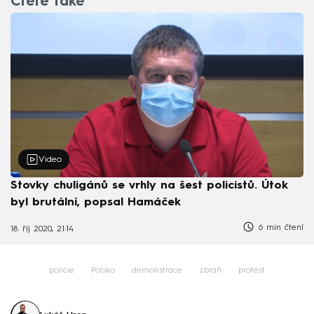
Čtěte také
Video
Stovky chuligánů se vrhly na šest policistů. Útok
byl brutální, popsal Hamáček
6 min čtení
18. říj 2020, 21:14
policie
Polsko
demonstrace
zbraň
protest