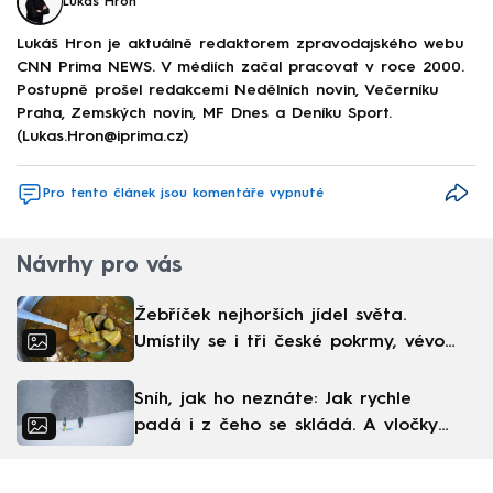
Lukáš Hron
Lukáš Hron je aktuálně redaktorem zpravodajského webu
CNN Prima NEWS. V médiích začal pracovat v roce 2000.
Postupně prošel redakcemi Nedělních novin, Večerníku
Praha, Zemských novin, MF Dnes a Deníku Sport.
(Lukas.Hron@iprima.cz)
Pro tento článek jsou komentáře vypnuté
Návrhy pro vás
Žebříček nejhorších jídel světa.
Umístily se i tři české pokrmy, vévodí
skandinávská kuchyně
Sníh, jak ho neznáte: Jak rychle
padá i z čeho se skládá. A vločky
nejsou bílé