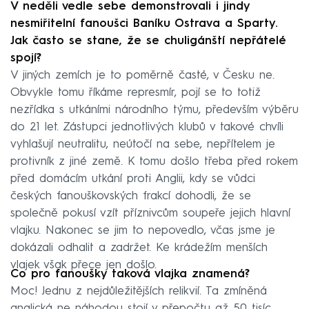
V neděli vedle sebe demonstrovali i jindy
nesmiřitelní fanoušci Baníku Ostrava a Sparty.
Jak často se stane, že se chuligánští nepřátelé
spojí?
V jiných zemích je to poměrně časté, v Česku ne.
Obvykle tomu říkáme represmír, pojí se to totiž
nezřídka s utkáními národního týmu, především výběru
do 21 let. Zástupci jednotlivých klubů v takové chvíli
vyhlašují neutralitu, neútočí na sebe, nepřítelem je
protivník z jiné země. K tomu došlo třeba před rokem
před domácím utkání proti Anglii, kdy se vůdci
českých fanouškovských frakcí dohodli, že se
společně pokusí vzít příznivcům soupeře jejich hlavní
vlajku. Nakonec se jim to nepovedlo, včas jsme je
dokázali odhalit a zadržet. Ke krádežím menších
vlajek však přece jen došlo.
Co pro fanoušky taková vlajka znamená?
Moc! Jednu z nejdůležitějších relikvií. Ta zmíněná
anglická ne náhodou stojí v přepočtu až 50 tisíc