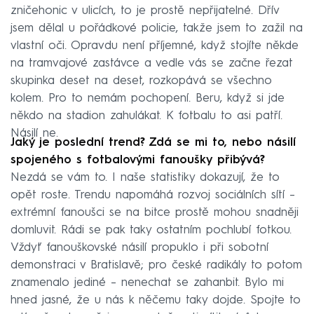
zničehonic v ulicích, to je prostě nepřijatelné. Dřív
jsem dělal u pořádkové policie, takže jsem to zažil na
vlastní oči. Opravdu není příjemné, když stojíte někde
na tramvajové zastávce a vedle vás se začne řezat
skupinka deset na deset, rozkopává se všechno
kolem. Pro to nemám pochopení. Beru, když si jde
někdo na stadion zahulákat. K fotbalu to asi patří.
Násilí ne.
Jaký je poslední trend? Zdá se mi to, nebo násilí
spojeného s fotbalovými fanoušky přibývá?
Nezdá se vám to. I naše statistiky dokazují, že to
opět roste. Trendu napomáhá rozvoj sociálních sítí –
extrémní fanoušci se na bitce prostě mohou snadněji
domluvit. Rádi se pak taky ostatním pochlubí fotkou.
Vždyť fanouškovské násilí propuklo i při sobotní
demonstraci v Bratislavě; pro české radikály to potom
znamenalo jediné – nenechat se zahanbit. Bylo mi
hned jasné, že u nás k něčemu taky dojde. Spojte to