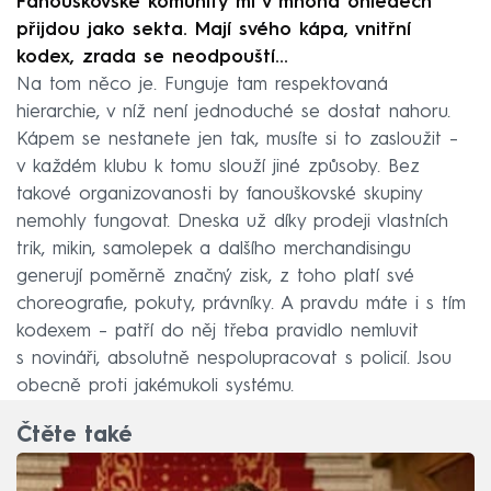
Fanouškovské komunity mi v mnoha ohledech
přijdou jako sekta. Mají svého kápa, vnitřní
kodex, zrada se neodpouští...
Na tom něco je. Funguje tam respektovaná
hierarchie, v níž není jednoduché se dostat nahoru.
Kápem se nestanete jen tak, musíte si to zasloužit –
v každém klubu k tomu slouží jiné způsoby. Bez
takové organizovanosti by fanouškovské skupiny
nemohly fungovat. Dneska už díky prodeji vlastních
trik, mikin, samolepek a dalšího merchandisingu
generují poměrně značný zisk, z toho platí své
choreografie, pokuty, právníky. A pravdu máte i s tím
kodexem – patří do něj třeba pravidlo nemluvit
s novináři, absolutně nespolupracovat s policií. Jsou
obecně proti jakémukoli systému.
Čtěte také