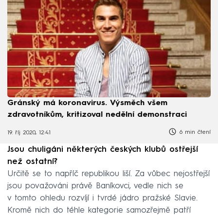
Gránský má koronavirus. Výsměch všem
zdravotníkům, kritizoval nedělní demonstraci
6 min čtení
19. říj 2020, 12:41
Jsou chuligáni některých českých klubů ostřejší
než ostatní?
Určitě se to napříč republikou liší. Za vůbec nejostřejší
jsou považováni právě Baníkovci, vedle nich se
v tomto ohledu rozvíjí i tvrdé jádro pražské Slavie.
Kromě nich do téhle kategorie samozřejmě patří