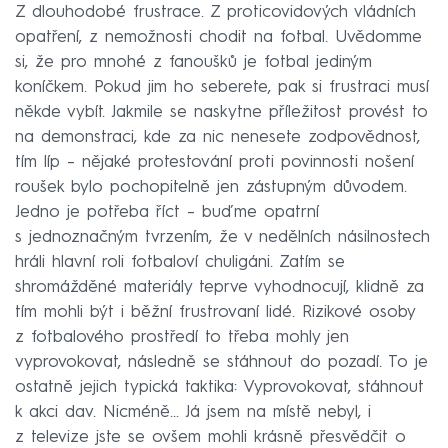
Z dlouhodobé frustrace. Z proticovidových vládních
opatření, z nemožnosti chodit na fotbal. Uvědomme
si, že pro mnohé z fanoušků je fotbal jediným
koníčkem. Pokud jim ho seberete, pak si frustraci musí
někde vybít. Jakmile se naskytne příležitost provést to
na demonstraci, kde za nic nenesete zodpovědnost,
tím líp – nějaké protestování proti povinnosti nošení
roušek bylo pochopitelně jen zástupným důvodem.
Jedno je potřeba říct – buďme opatrní
s jednoznačným tvrzením, že v nedělních násilnostech
hráli hlavní roli fotbaloví chuligáni. Zatím se
shromážděné materiály teprve vyhodnocují, klidně za
tím mohli být i běžní frustrovaní lidé. Rizikové osoby
z fotbalového prostředí to třeba mohly jen
vyprovokovat, následně se stáhnout do pozadí. To je
ostatně jejich typická taktika: Vyprovokovat, stáhnout
k akci dav. Nicméně… Já jsem na místě nebyl, i
z televize jste se ovšem mohli krásně přesvědčit o