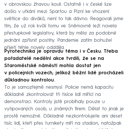
v obrovskou žhavou kouli. Ostatně i v české lize
došlo v utkání mezi Spartou a Plzní ke vhození
světlice do diváků, není to tak dávno. Reagovali jsme
tím, že už rok kvůli tomu ve Sněmovně leží novela
přestupkové legislativy, která by měla za podobné
jednání zpřísnit postihy. Pandemie zatím bohužel
přijetí téhle novely oddálila.
Pyrotechnika je opravdu téma i v Česku. Třeba
pořadatelé nedělní akce tvrdili, že se na
Staroměstské náměstí mohla dostat jen
v policejních vozech, jelikož běžní lidé procházeli
důkladnou kontrolou.
To je samozřejmě nesmysl. Policie nemá kapacitu
důkladně zkontrolovat tři tisíce lidí mířící na
demonstraci. Kontroly jistě probíhaly pouze u
vytipovaných osob, u známých firem. Dělat to jinak je
prostě nemožné. Důkladně nezkontrolujete ani deset
tisíc lidí, kteří přes turnikety míří na stadion, natožpak