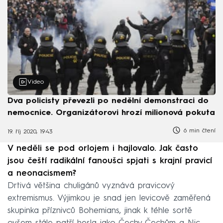
Video
Dva policisty převezli po nedělní demonstraci do
nemocnice. Organizátorovi hrozí milionová pokuta
6 min čtení
19. říj 2020, 19:43
V neděli se pod orlojem i hajlovalo. Jak často
jsou čeští radikální fanoušci spjati s krajní pravicí
a neonacismem?
Drtivá většina chuligánů vyznává pravicový
extremismus. Výjimkou je snad jen levicově zaměřená
skupinka příznivců Bohemians, jinak k téhle sortě