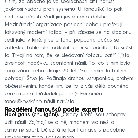
s tím, že obecně je ve společnosti cítit nárůst
jakéhosi vzdoru proti systému. U fanoušků to pak
platí dvojnásob. Vadí jim ještě něco dalšího:
Mezinárodní organizace poslední dobou preferují
takzvaný moderní fotbal – při zápase se na stadionu
sedí jako v kině, jí se u toho popcorn, občas se
zatleská. Tohle ale radikální fanoušci odmítají. Nesnáší
to. Trvají na tom, že ke sledování fotbalu patří i jistá
živelnost, nadávky, spontánní násilí. To, co s ním bylo
spojováno třeba zkraje 90. let. Moderním fotbalem
pohrdají. Štve je. Počínaje drahou vstupenkou, drahým
občerstvením, konče tím, že to z vás dělá pouhého
konzumenta. Důsledek je jasný: Fenomén
fanouškovského násilí narůstá.
Rozdělení fanoušků podle experta
Hooligans (chuligáni):
„Osoby, které jsou schopny
užít násilí. Zajímají se o něj mnohem víc než o
samotný sport. Důležitá je konfrontace s podobně
smýšlejícími fanoušky soupeře.“