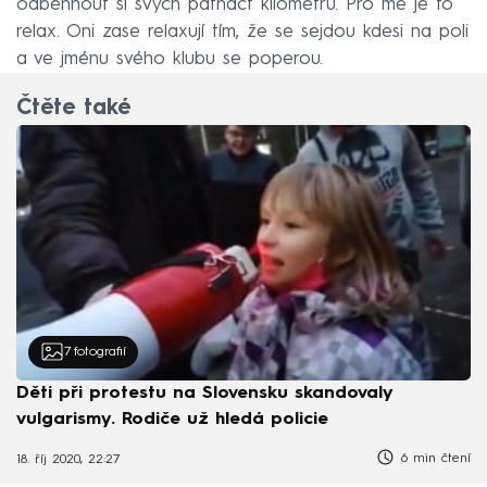
odběhnout si svých patnáct kilometrů. Pro mě je to
relax. Oni zase relaxují tím, že se sejdou kdesi na poli
a ve jménu svého klubu se poperou.
Čtěte také
7
fotografií
Děti při protestu na Slovensku skandovaly
vulgarismy. Rodiče už hledá policie
6 min čtení
18. říj 2020, 22:27