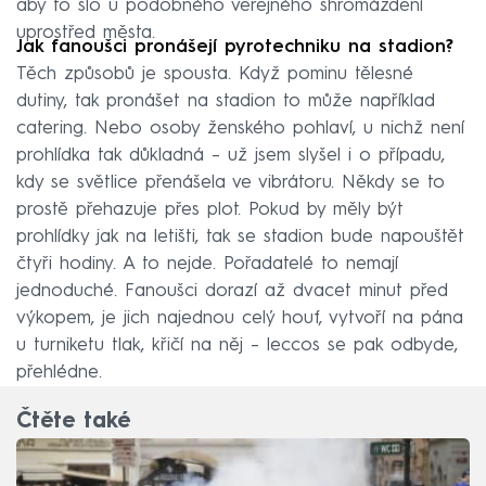
aby to šlo u podobného veřejného shromáždění
uprostřed města.
Jak fanoušci pronášejí pyrotechniku na stadion?
Těch způsobů je spousta. Když pominu tělesné
dutiny, tak pronášet na stadion to může například
catering. Nebo osoby ženského pohlaví, u nichž není
prohlídka tak důkladná – už jsem slyšel i o případu,
kdy se světlice přenášela ve vibrátoru. Někdy se to
prostě přehazuje přes plot. Pokud by měly být
prohlídky jak na letišti, tak se stadion bude napouštět
čtyři hodiny. A to nejde. Pořadatelé to nemají
jednoduché. Fanoušci dorazí až dvacet minut před
výkopem, je jich najednou celý houf, vytvoří na pána
u turniketu tlak, křičí na něj – leccos se pak odbyde,
přehlédne.
Čtěte také