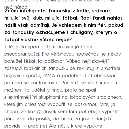
ovšem stále patří hesla jako Čechy Čechům a Nic
než národ.
Znám inteligentní fanoušky z kotle, srdcaře
milující svůj klub, milující fotbal. Rádi fandí nahlas,
násilí však odmítají. Je vzhledem k nim fér, pokud
za fanoušky označujeme i chuligány, kterým o
fotbal vlastně vůbec nejde?
Jistě, je to sporné. Těm druhým já říkám
pseudofanoušci. Pro většinovou společnost je někdy
bohužel těžké to odlišovat. Vůbec nejrizikovější
zástupci radikálních fanoušků se rekrutují z prostředí
bojových sportů, MMA a podobně. Cítí obrovskou
potřebu se konfrontovat. Přičemž ne všichni mají tu
možnost to udělat v ringu, proto se spojí
s extrémnějšími skupinami na fotbalových stadionech,
které jim příležitost vybouřit se poskytnou. Víte, já
chápu, že každý člověk sem tam potřebuje vypustit
páru. Zajít do posilky, do ringu, za jasně daných
pravidel – proč ne? Ale násilí, které vypukne