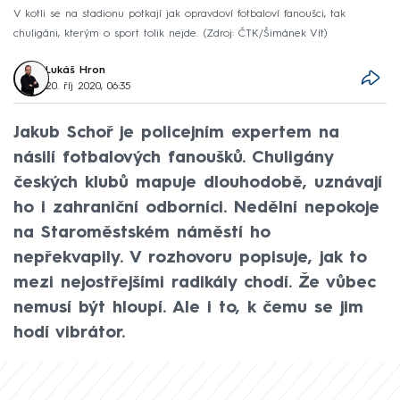
V kotli se na stadionu potkají jak opravdoví fotbaloví fanoušci, tak
chuligáni, kterým o sport tolik nejde.
Zdroj: ČTK/Šimánek Vít
Lukáš Hron
20. říj 2020, 06:35
Jakub Schoř je policejním expertem na
násilí fotbalových fanoušků. Chuligány
českých klubů mapuje dlouhodobě, uznávají
ho i zahraniční odborníci. Nedělní nepokoje
na Staroměstském náměstí ho
nepřekvapily. V rozhovoru popisuje, jak to
mezi nejostřejšími radikály chodí. Že vůbec
nemusí být hloupí. Ale i to, k čemu se jim
hodí vibrátor.