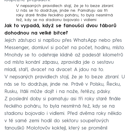
V nepsaných pravidlech stojí, že je to beze zbraní.
U nás se to dodržuje, jinde ne. Pamatuju asi tři
roky staré finále řeckého poháru, to byla nesmírná
řež, kdy se na stadionu bojovalo i vidlemi
Jak to vypadá, když se fanoušci dvou táborů
dohodnou na velké bitce?
Jejich zástupci si napíšou přes WhatsApp nebo přes
Messenger, domluví si počet na počet, hodinu, místo.
Mnohdy se to odehraje klidně až padesát kilometrů
od místa konání zápasu, zpravidla jde o sestavu
mladí, staří, dvacet na dvacet. A jdou na to.
V nepsaných pravidlech stojí, že je to beze zbraní. U
nás se to dodržuje, jinde ne. Právě v Polsku, Řecku,
Rusku, Itálii může dojít i na nože, řetězy, pásky.
Z poslední doby si pamatuju asi tři roky staré finále
řeckého poháru, to byla nesmírná řež, kdy se na
stadionu bojovalo i vidlemi. Před dvěma roky někdo
v té samé zemi hodil do sektoru soupeřových
fanoušků Molotovův koktejl, který se proměnil