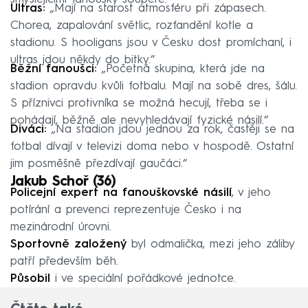
Ultras:
„Mají na starost atmosféru při zápasech.
Chorea, zapalování světlic, rozfandění kotle a
stadionu. S hooligans jsou v Česku dost promíchaní, i
ultras jdou někdy do bitky.“
Běžní fanoušci:
„Početná skupina, která jde na
stadion opravdu kvůli fotbalu. Mají na sobě dres, šálu.
S příznivci protivníka se možná hecují, třeba se i
pohádají, běžně ale nevyhledávají fyzické násilí.“
Diváci:
„Na stadion jdou jednou za rok, častěji se na
fotbal dívají v televizi doma nebo v hospodě. Ostatní
jim posměšně přezdívají gaučáci.“
Jakub Schoř (36)
Policejní expert na fanouškovské násilí
, v jeho
potírání a prevenci reprezentuje Česko i na
mezinárodní úrovni.
Sportovně založený
byl odmalička, mezi jeho záliby
patří především běh.
Působil
i ve speciální pořádkové jednotce.