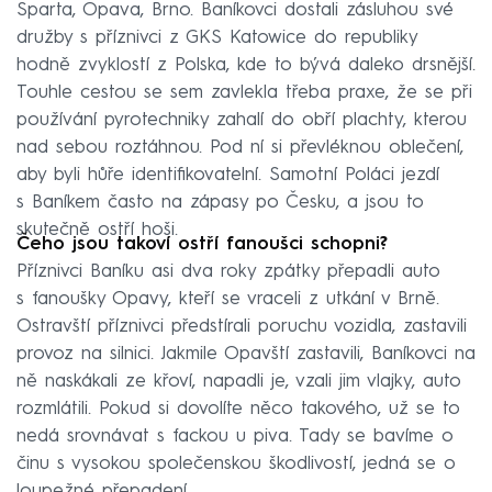
Sparta, Opava, Brno. Baníkovci dostali zásluhou své
družby s příznivci z GKS Katowice do republiky
hodně zvyklostí z Polska, kde to bývá daleko drsnější.
Touhle cestou se sem zavlekla třeba praxe, že se při
používání pyrotechniky zahalí do obří plachty, kterou
nad sebou roztáhnou. Pod ní si převléknou oblečení,
aby byli hůře identifikovatelní. Samotní Poláci jezdí
s Baníkem často na zápasy po Česku, a jsou to
skutečně ostří hoši.
Čeho jsou takoví ostří fanoušci schopni?
Příznivci Baníku asi dva roky zpátky přepadli auto
s fanoušky Opavy, kteří se vraceli z utkání v Brně.
Ostravští příznivci předstírali poruchu vozidla, zastavili
provoz na silnici. Jakmile Opavští zastavili, Baníkovci na
ně naskákali ze křoví, napadli je, vzali jim vlajky, auto
rozmlátili. Pokud si dovolíte něco takového, už se to
nedá srovnávat s fackou u piva. Tady se bavíme o
činu s vysokou společenskou škodlivostí, jedná se o
loupežné přepadení.