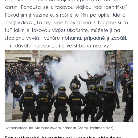
korun. Fanoušci se s takovou vlajkou rádi identifikují.
Pokud jim jí vezmete, strašně je tím potupíte. Jde o
jasný vzkaz: „To my jsme tady doma. Uhlídáme si to
tu.“ Jakmile takovou vlajku ukořistíte, můžete ji na
stadionu vyvěsit vzhůru nohama, případně ji zapálit.
Tím dáváte najevo: „Jsme větší borci než vy.“
Demonstrace na Staroměstském náměstí
Zdroj: Profimedia.cz