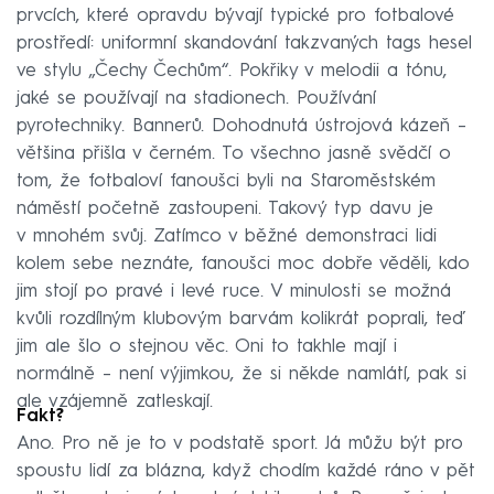
prvcích, které opravdu bývají typické pro fotbalové
prostředí: uniformní skandování takzvaných tags hesel
ve stylu „Čechy Čechům“. Pokřiky v melodii a tónu,
jaké se používají na stadionech. Používání
pyrotechniky. Bannerů. Dohodnutá ústrojová kázeň –
většina přišla v černém. To všechno jasně svědčí o
tom, že fotbaloví fanoušci byli na Staroměstském
náměstí početně zastoupeni. Takový typ davu je
v mnohém svůj. Zatímco v běžné demonstraci lidi
kolem sebe neznáte, fanoušci moc dobře věděli, kdo
jim stojí po pravé i levé ruce. V minulosti se možná
kvůli rozdílným klubovým barvám kolikrát poprali, teď
jim ale šlo o stejnou věc. Oni to takhle mají i
normálně – není výjimkou, že si někde namlátí, pak si
ale vzájemně zatleskají.
Fakt?
Ano. Pro ně je to v podstatě sport. Já můžu být pro
spoustu lidí za blázna, když chodím každé ráno v pět