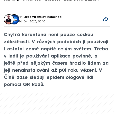
Jiří Lizec
,
Vítězslav Komenda
26. čvn 2020, 06:40
Chytrá karanténa není pouze českou
záležitostí. V různých podobách ji používají
i ostatní země napříč celým světem. Třeba
v Indii je používání aplikace povinné, a
ještě před nějakým časem hrozilo lidem za
její nenainstalování až půl roku vězení. V
Číně zase sledují epidemiologové lidi
pomocí QR kódů.