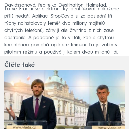
Davidssonová, ředitelka Destination Halmstad.
To ve Francii se elektronicky identifikovat nakažené
příliš nedaří. Aplikaci StopCovid si za poslední tři
týdny nainstalovaly téměř dva miliony majitelů
chytrých telefonů, záhy ji ale čtvrtina z nich zase
odstranila. A podobné je to v Itálii, kde s chytrou
karanténou pomáhá aplikace Immuni. Ta je zatím v
pilotním režimu a používá ji kolem dvou milionů lidí.
Čtěte také