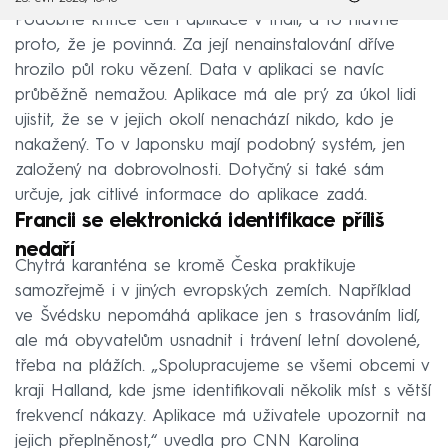
Podobné kritice čelí i aplikace v Indii, a to hlavně
proto, že je povinná. Za její nenainstalování dříve
hrozilo půl roku vězení. Data v aplikaci se navíc
průběžně nemažou. Aplikace má ale prý za úkol lidi
ujistit, že se v jejich okolí nenachází nikdo, kdo je
nakažený. To v Japonsku mají podobný systém, jen
založený na dobrovolnosti. Dotyčný si také sám
určuje, jak citlivé informace do aplikace zadá.
Francii se elektronická identifikace příliš
nedaří
Chytrá karanténa se kromě Česka praktikuje
samozřejmě i v jiných evropských zemích. Například
ve Švédsku nepomáhá aplikace jen s trasováním lidí,
ale má obyvatelům usnadnit i trávení letní dovolené,
třeba na plážích. „Spolupracujeme se všemi obcemi v
kraji Halland, kde jsme identifikovali několik míst s větší
frekvencí nákazy. Aplikace má uživatele upozornit na
jejich přeplněnost,“ uvedla pro CNN Karolina