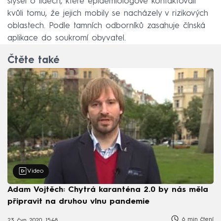
slyšel o lidech, které epidemiologové kontaktovali
kvůli tomu, že jejich mobily se nacházely v rizikových
oblastech. Podle tamních odborníků zasahuje čínská
aplikace do soukromí obyvatel.
Čtěte také
Video
Adam Vojtěch: Chytrá karanténa 2.0 by nás měla
připravit na druhou vlnu pandemie
6 min čtení
23. čvn 2020, 15:48