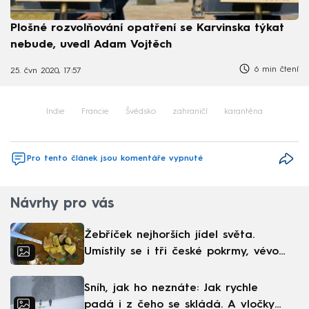
Plošné rozvolňování opatření se Karvinska týkat
nebude, uvedl Adam Vojtěch
6 min čtení
25. čvn 2020, 17:57
Indie
Francie
Švédsko
zahraničí
karanténa
Pro tento článek jsou komentáře vypnuté
Návrhy pro vás
Žebříček nejhorších jídel světa.
Umístily se i tři české pokrmy, vévodí
skandinávská kuchyně
Sníh, jak ho neznáte: Jak rychle
padá i z čeho se skládá. A vločky