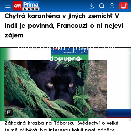
Chytrá karanténa v jiných zemích? V
Indii je povinná, Francouzi o ni nejeví
zájem
Žádná položka z playlistu není
Výběr redakce
dostupná.
Záhadná hrozba na Táborsku: Svědectví o velké
S
šelmě přibývá. Na internetu kolují nové záběry
d