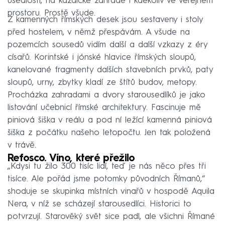
usedlosti, na každičké zahradě i kdekoliv ve veřejném
prostoru. Prostě všude.
Z kamenných římských desek jsou sestaveny i stoly
před hostelem, v němž přespávám. A všude na
pozemcích sousedů vidím další a další vzkazy z éry
císařů. Korintské i jónské hlavice římských sloupů,
kanelované fragmenty dalších stavebních prvků, paty
sloupů, urny, zbytky kladí ze štítů budov, metopy.
Procházka zahradami a dvory starousedlíků je jako
listování učebnicí římské architektury. Fascinuje mě
piniová šiška v reálu a pod ní ležící kamenná piniová
šiška z počátku našeho letopočtu. Jen tak položená
v trávě.
Refosco. Víno, které přežilo
„Kdysi tu žilo 300 tisíc lidí, teď je nás něco přes tři
tisíce. Ale pořád jsme potomky původních Římanů,“
shoduje se skupinka místních vinařů v hospodě Aquila
Nera, v níž se scházejí starousedlíci. Historici to
potvrzují. Starověký svět sice padl, ale všichni Římané