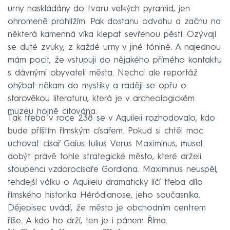
urny naskládány do tvaru velkých pyramid, jen
ohromeně prohlížím. Pak dostanu odvahu a začnu na
některá kamenná víka klepat sevřenou pěstí. Ozývají
se duté zvuky, z každé urny v jiné tónině. A najednou
mám pocit, že vstupuji do nějakého přímého kontaktu
s dávnými obyvateli města. Nechci ale reportáž
ohýbat někam do mystiky a raději se opřu o
starověkou literaturu, která je v archeologickém
muzeu hojně citována.
Tak třeba v roce 238 se v Aquileii rozhodovalo, kdo
bude příštím římským císařem. Pokud si chtěl moc
uchovat císař Gaius Iulius Verus Maximinus, musel
dobýt právě tohle strategické město, které drželi
stoupenci vzdorocísaře Gordiana. Maximinus neuspěl,
tehdejší válku o Aquileiu dramaticky líčí třeba dílo
římského historika Héródianose, jeho současníka.
Dějepisec uvádí, že město je obchodním centrem
říše. A kdo ho drží, ten je i pánem Říma.