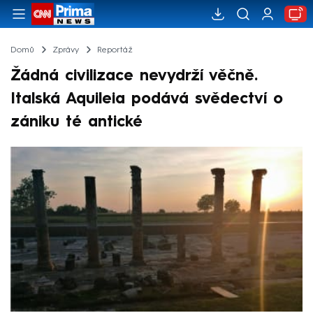
Domů
Zprávy
Reportáž
Žádná civilizace nevydrží věčně.
Italská Aquileia podává svědectví o
zániku té antické