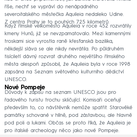
říše, nechť se vypráví do nenápadného
severoitalského městečka Aquileia nedaleko Udine.
Z centra Prahy je to pouhých 725 kilometrů.
Když římské velkoměsto Aquileia v roce 452 rozvrátily
kmeny Hunů, již se nevzpamatovalo. Mezi kamennými
troskami sice vyrostla raně křesťanská bazilika,
někdejší sláva se ale nikdy nevrátila. Po půldruhém
tisíciletí dávný rozvrat druhého největšího římského
města alespoň způsobil, že Aquileia byla v roce 1998
zapsána na Seznam světového kulturního dědictví
UNESCO.
Nové Pompeje
Důvody k zápisu na seznam UNESCO jsou pro
řadového turistu trochu skličující. Komisaři oceňují
především to, co návštěvník nemůže spatřit. Starověké
památky schované v hlíně, pod zástavbou, ale hlavně
pod poli a lukami. Občas se proto říká, že Aquileia je
pro italské archeology něco jako nové Pompeje.