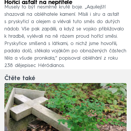
Hořící asfalt na nepřítele
Musely to být nesmírně kruté boje. „Aquilejští
shazovali na obléhatele kamení. Mísili i síru a asfalt
s pryskyřicí a olejem a vlévali tuto směs do dutých
nádob. Vše pak zapálili, a když se vojsko přibližovalo
k hradbě, vylévali na ně rázem proud hořící směsi.
Pryskyřice smíšená s látkami, o nichž jsme hovořili,
padala dolů, stékala vojákům po obnažených částech
těla a všude pronikala,“ popisoval obléhání z roku
238 dějepisec Héródianos.
Čtěte také