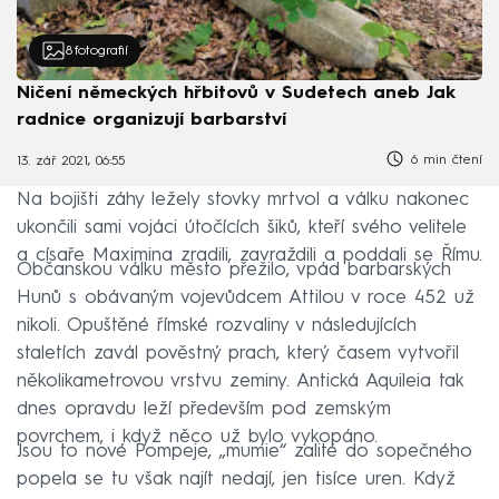
8
fotografií
Ničení německých hřbitovů v Sudetech aneb Jak
radnice organizují barbarství
6 min čtení
13. zář 2021, 06:55
Na bojišti záhy ležely stovky mrtvol a válku nakonec
ukončili sami vojáci útočících šiků, kteří svého velitele
a císaře Maximina zradili, zavraždili a poddali se Římu.
Občanskou válku město přežilo, vpád barbarských
Hunů s obávaným vojevůdcem Attilou v roce 452 už
nikoli. Opuštěné římské rozvaliny v následujících
staletích zavál pověstný prach, který časem vytvořil
několikametrovou vrstvu zeminy. Antická Aquileia tak
dnes opravdu leží především pod zemským
povrchem, i když něco už bylo vykopáno.
Jsou to nové Pompeje, „mumie“ zalité do sopečného
popela se tu však najít nedají, jen tisíce uren. Když