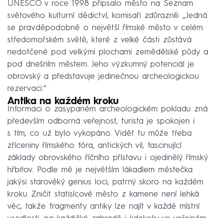
UNESCO v roce 1998 připsalo město na Seznam
světového kulturní dědictví, komisaři zdůraznili: „Jedná
se pravděpodobně o největší římské město v celém
středomořském světě, které z velké části zůstává
nedotčené pod velkými plochami zemědělské půdy a
pod dnešním městem. Jeho výzkumný potenciál je
obrovský a představuje jedinečnou archeologickou
rezervaci.“
Antika na každém kroku
Informaci o zasypaném archeologickém pokladu zná
především odborná veřejnost, turista je spokojen i
s tím, co už bylo vykopáno. Vidět tu může třeba
zříceniny římského fóra, antických vil, fascinující
základy obrovského říčního přístavu i ojedinělý římský
hřbitov. Podle mě je největším lákadlem městečka
jakýsi starověký genius loci, patrný skoro na každém
kroku. Zničit statisícové město z kamene není lehká
věc, takže fragmenty antiky lze najít v každé místní