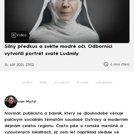
Video
Silný předkus a světle modré oči. Odborníci
vytvořili portrét svaté Ludmily
6 min čtení
16. zář 2021, 23:02
umění
Itálie
muzeum
Evropa
vykopávky
Ivan Motýl
Novinář, publicista a básník, který se dlouhodobě věnuje
palčivým sociálním tématům soudobé Ostravy a moderním
dějinám celého regionu. Často píše o romské menšině a
vyloučených lokalitách, již osm let například sleduje ve