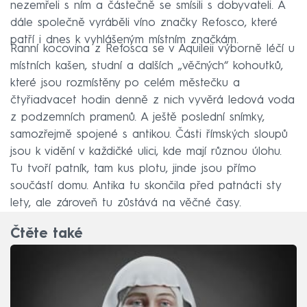
nezemřeli s ním a částečně se smísili s dobyvateli. A
dále společně vyráběli víno značky Refosco, které
patří i dnes k vyhlášeným místním značkám.
Ranní kocovina z Refosca se v Aquileii výborně léčí u
místních kašen, studní a dalších „věčných“ kohoutků,
které jsou rozmístěny po celém městečku a
čtyřiadvacet hodin denně z nich vyvěrá ledová voda
z podzemních pramenů. A ještě poslední snímky,
samozřejmě spojené s antikou. Části římských sloupů
jsou k vidění v každičké ulici, kde mají různou úlohu.
Tu tvoří patník, tam kus plotu, jinde jsou přímo
součástí domu. Antika tu skončila před patnácti sty
lety, ale zároveň tu zůstává na věčné časy.
Čtěte také