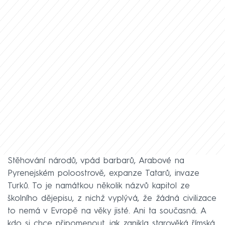
Stěhování národů, vpád barbarů, Arabové na
Pyrenejském poloostrově, expanze Tatarů, invaze
Turků. To je namátkou několik názvů kapitol ze
školního dějepisu, z nichž vyplývá, že žádná civilizace
to nemá v Evropě na věky jisté. Ani ta současná. A
kdo si chce připomenout, jak zanikla starověká římská