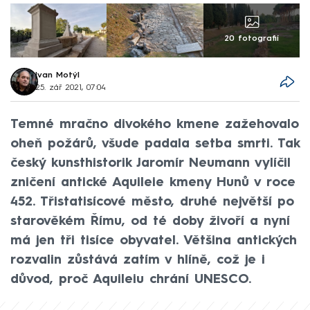
20 fotografií
Ivan Motýl
25. zář 2021, 07:04
Temné mračno divokého kmene zažehovalo
oheň požárů, všude padala setba smrti. Tak
český kunsthistorik Jaromír Neumann vylíčil
zničení antické Aquileie kmeny Hunů v roce
452. Třistatisícové město, druhé největší po
starověkém Římu, od té doby živoří a nyní
má jen tři tisíce obyvatel. Většina antických
rozvalin zůstává zatím v hlíně, což je i
důvod, proč Aquileiu chrání UNESCO.