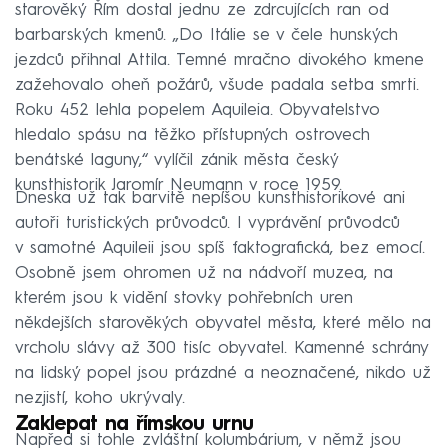
starověký Řím dostal jednu ze zdrcujících ran od
barbarských kmenů. „Do Itálie se v čele hunských
jezdců přihnal Attila. Temné mračno divokého kmene
zažehovalo oheň požárů, všude padala setba smrti.
Roku 452 lehla popelem Aquileia. Obyvatelstvo
hledalo spásu na těžko přístupných ostrovech
benátské laguny,“ vylíčil zánik města český
kunsthistorik Jaromír Neumann v roce 1959.
Dneska už tak barvitě nepíšou kunsthistorikové ani
autoři turistických průvodců. I vyprávění průvodců
v samotné Aquileii jsou spíš faktografická, bez emocí.
Osobně jsem ohromen už na nádvoří muzea, na
kterém jsou k vidění stovky pohřebních uren
někdejších starověkých obyvatel města, které mělo na
vrcholu slávy až 300 tisíc obyvatel. Kamenné schrány
na lidský popel jsou prázdné a neoznačené, nikdo už
nezjistí, koho ukrývaly.
Zaklepat na římskou urnu
Napřed si tohle zvláštní kolumbárium, v němž jsou