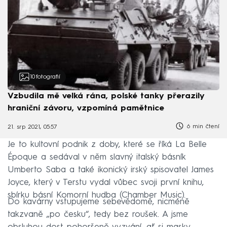
10
fotografií
Vzbudila mě velká rána, polské tanky přerazily
hraniční závoru, vzpomíná pamětnice
6 min čtení
21. srp 2021, 05:57
Je to kultovní podnik z doby, které se říká La Belle
Époque a sedával v něm slavný italský básník
Umberto Saba a také ikonický irský spisovatel James
Joyce, který v Terstu vydal vůbec svoji první knihu,
sbírku básní Komorní hudba (Chamber Music).
Do kavárny vstupujeme sebevědomě, nicméně
takzvaně „po česku“, tedy bez roušek. A jsme