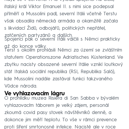
italský král Viktor Emanuel II. s nimi sice podepsal
příměří a Mussolini padl, severní Itálii včetně Terstu
však obsadila německá armáda a okamžitě začala
s likvidací Židů, odbojářů, politických nepřátel,
zatčených partyzánů a dalších.
Spojenci pak o severní Itálii válčili s Němci prakticky
až do konce války.
Terst s okolím prohlásili Němci za území se zvláštním
statutem: Operationszone Adriatisches Küstenland. Ve
zbytku nacisty obsazené severní Itálie vznikl loutkový
stát Italská sociální republika (RSI, Republika Salò),
kde Mussolini nadále zastával funkci takzvaného
Vůdce národa.
Ve vyhlazovacím lágru
O prohlídku muzea Risiera di San Sabba v bývalém
vyhlazovacím táborem je velký zájem, personál
zkoumá covid pasy stovek návštěvníků denně, a
dokonce jim měří teplotu. To vše v rámci prevence
proti šíření smrtonosné infekce. Nacisté ale v roce