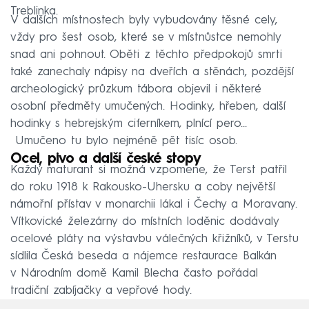
Treblinka.
V dalších místnostech byly vybudovány těsné cely,
vždy pro šest osob, které se v místnůstce nemohly
snad ani pohnout. Oběti z těchto předpokojů smrti
také zanechaly nápisy na dveřích a stěnách, pozdější
archeologický průzkum tábora objevil i některé
osobní předměty umučených. Hodinky, hřeben, další
hodinky s hebrejským ciferníkem, plnící pero…
Umučeno tu bylo nejméně pět tisíc osob.
Ocel, pivo a další české stopy
Každý maturant si možná vzpomene, že Terst patřil
do roku 1918 k Rakousko-Uhersku a coby největší
námořní přístav v monarchii lákal i Čechy a Moravany.
Vítkovické železárny do místních loděnic dodávaly
ocelové pláty na výstavbu válečných křižníků, v Terstu
sídlila Česká beseda a nájemce restaurace Balkán
v Národním domě Kamil Blecha často pořádal
tradiční zabíjačky a vepřové hody.