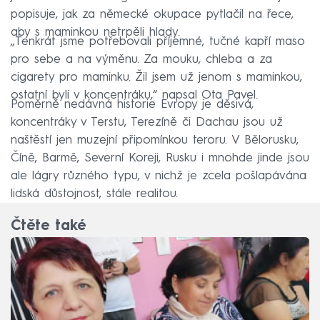
popisuje, jak za německé okupace pytlačil na řece,
aby s maminkou netrpěli hlady.
„Tenkrát jsme potřebovali příjemné, tučné kapří maso
pro sebe a na výměnu. Za mouku, chleba a za
cigarety pro maminku. Žil jsem už jenom s maminkou,
ostatní byli v koncentráku,“ napsal Ota Pavel.
Poměrně nedávná historie Evropy je děsivá,
koncentráky v Terstu, Terezíně či Dachau jsou už
naštěstí jen muzejní připomínkou teroru. V Bělorusku,
Číně, Barmě, Severní Koreji, Rusku i mnohde jinde jsou
ale lágry různého typu, v nichž je zcela pošlapávána
lidská důstojnost, stále realitou.
Čtěte také