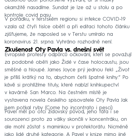
obsluhou dost pohoršeně vyzvání, ať si masky
okamžitě nasadíme. Sundat je lze až u stolu a po
kontrole covid pasu.
V pořádku, v terstském regionu si infekce COVID-19
vzala až čtyři tisíce obětí a při editaci tohoto článku
zjišťujeme, že naposled se v Terstu umíralo na
koronavirus 21. srpna. Vyhráno rozhodně není.
Zkušenost Oty Pavla vs. dnešní svět
Evropské protesty odpůrců očkování, kteří se považují
za podobné oběti jako Židé v čase holocaustu, jsou
směšné a hloupé. James Joyce prý jednou řekl: „Život
je příliš krátký na to, abychom četli špatné knihy.“ Po
kávě si prohlížíme tituly, které nabízí knihkupectví
v kavárně San Marco. Na čestném místě je
vystavena novela českého spisovatele Oty Pavla Jak
jsem potkal ryby (Come ho incontrato i pesci).
Pavel měl po otci židovský původ, jeho táta i se
sourozenci proto za války skončili v koncentráku, on
ale mohl zůstat s maminkou v protektorátu. Nicméně
jako lidé druhé kategorie. A Pavel v knize mimo jiné