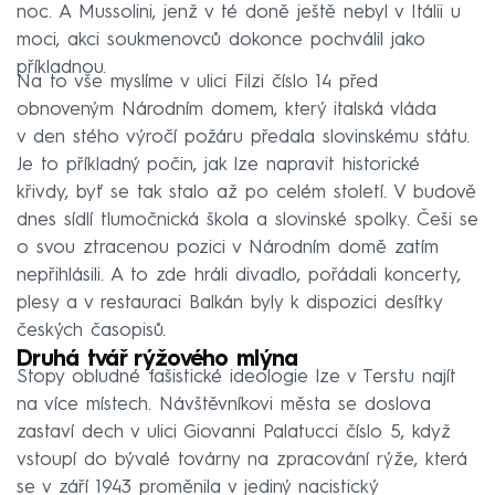
noc. A Mussolini, jenž v té doně ještě nebyl v Itálii u
moci, akci soukmenovců dokonce pochválil jako
příkladnou.
Na to vše myslíme v ulici Filzi číslo 14 před
obnoveným Národním domem, který italská vláda
v den stého výročí požáru předala slovinskému státu.
Je to příkladný počin, jak lze napravit historické
křivdy, byť se tak stalo až po celém století. V budově
dnes sídlí tlumočnická škola a slovinské spolky. Češi se
o svou ztracenou pozici v Národním domě zatím
nepřihlásili. A to zde hráli divadlo, pořádali koncerty,
plesy a v restauraci Balkán byly k dispozici desítky
českých časopisů.
Druhá tvář rýžového mlýna
Stopy obludné fašistické ideologie lze v Terstu najít
na více místech. Návštěvníkovi města se doslova
zastaví dech v ulici Giovanni Palatucci číslo 5, když
vstoupí do bývalé továrny na zpracování rýže, která
se v září 1943 proměnila v jediný nacistický