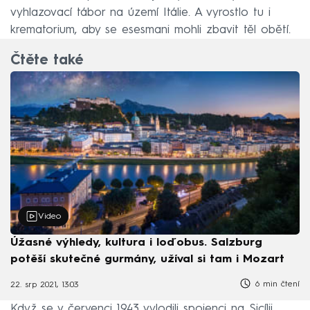
vyhlazovací tábor na území Itálie. A vyrostlo tu i
krematorium, aby se esesmani mohli zbavit těl obětí.
Čtěte také
Video
Úžasné výhledy, kultura i loďobus. Salzburg
potěší skutečné gurmány, užíval si tam i Mozart
6 min čtení
22. srp 2021, 13:03
Když se v červenci 1943 vylodili spojenci na Sicílii,