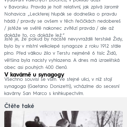
vydávání válečných zločinců, v poklidu dožil
v Bavorsku. Pravda je holt relativní, jak zpívá Jaromír
Nohavica: „Leckterej hlupák se dodneška o pravdu
hádá / pravdy se ovšem v těch řečičkách nedobereš
/ jistěže ve světě nakonec zvítězí pravda / ale až
dokáže to, co dokáže lež.“
Jisté je, že pokud by nacisté nevyvraždili terstské Židy,
bylo by v místní velkolepé synagoze z roku 1912 stále
plno. Před válkou žilo v Terstu nejméně 6 tisíc Židů,
většina byla nacisty vyhlazena. A dnes má izraelitská
obec asi pouhých 400 členů.
V kavárně u synagogy
Všechno souvisí se vším. Ve stejné ulici, v níž stojí
synagoga (Gaetano Donizetti), vcházíme do secesní
kavárny San Marco s knihkupectvím.
Čtěte také