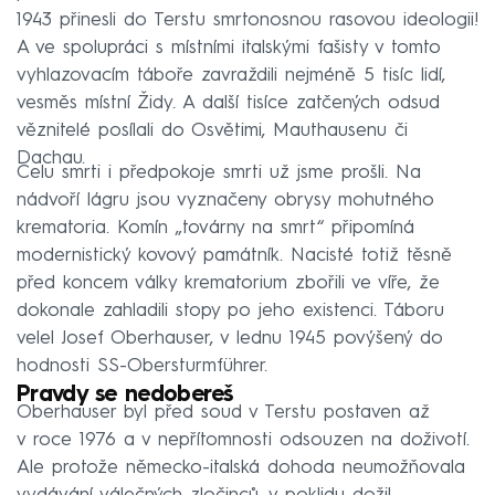
1943 přinesli do Terstu smrtonosnou rasovou ideologii!
A ve spolupráci s místními italskými fašisty v tomto
vyhlazovacím táboře zavraždili nejméně 5 tisíc lidí,
vesměs místní Židy. A další tisíce zatčených odsud
věznitelé posílali do Osvětimi, Mauthausenu či
Dachau.
Celu smrti i předpokoje smrti už jsme prošli. Na
nádvoří lágru jsou vyznačeny obrysy mohutného
krematoria. Komín „továrny na smrt“ připomíná
modernistický kovový památník. Nacisté totiž těsně
před koncem války krematorium zbořili ve víře, že
dokonale zahladili stopy po jeho existenci. Táboru
velel Josef Oberhauser, v lednu 1945 povýšený do
hodnosti SS-Obersturmführer.
Pravdy se nedobereš
Oberhauser byl před soud v Terstu postaven až
v roce 1976 a v nepřítomnosti odsouzen na doživotí.
Ale protože německo-italská dohoda neumožňovala