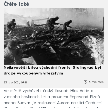
Čtěte také
Nejkrvavější bitva východní fronty. Stalingrad byl
draze vykoupeným vítězstvím
6 min čtení
23. srp 2021, 07:11
Ve městě vycházel i český časopis Hlas Adrie a
v mnoha hostincích tekla proudem čepovaná Plzeň
anebo Budvar. „V restauraci Aurora na ulici Carducci