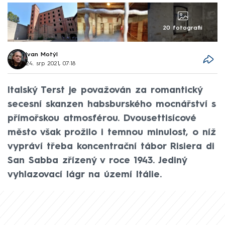
20 fotografií
Ivan Motýl
24. srp 2021, 07:18
Italský Terst je považován za romantický
secesní skanzen habsburského mocnářství s
přímořskou atmosférou. Dvousettisícové
město však prožilo i temnou minulost, o níž
vypráví třeba koncentrační tábor Risiera di
San Sabba zřízený v roce 1943. Jediný
vyhlazovací lágr na území Itálie.