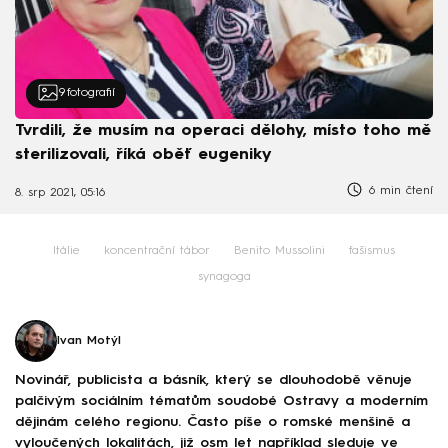
9
fotografií
Tvrdili, že musím na operaci dělohy, místo toho mě
sterilizovali, říká oběť eugeniky
6 min čtení
8. srp 2021, 05:16
Itálie
koncentrační tábor
Benito Mussolini
fašismus
synagoga
Ivan Motýl
Novinář, publicista a básník, který se dlouhodobě věnuje
palčivým sociálním tématům soudobé Ostravy a moderním
dějinám celého regionu. Často píše o romské menšině a
vyloučených lokalitách, již osm let například sleduje ve