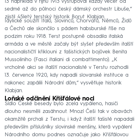
13 například v říjnu 1913 vystupoval každý večer od
sedmé až do půlnoci český dámský orchestr Libuše,“
zjistil 45letý terstský historik Borut Klabjan.
Idylické soužití Italů, Slovinců, Chorvatů, Němců, Židů
a Čechů ale skončilo s pádem habsburské říše na
podzim roku 1918. Terst postupně obsadila italská
armáda a ve městě začaly být slyšet především italští
nacionalističtí křiklouni z fašistických bojůvek Benita
Mussoliniho (Fasci italiani di combattimento). „K
vrcholné akci se italští nacionalisté v Terstu rozhodli
13. července 1920, kdy napadli slovanské instituce a
nakonec zapálili Národní dům,“ vysvětluje historik
Klabjan.
Loňské odčinění Křišťálové noci
Sídlo České besedy bylo zcela vypáleno, hasiči
dlouho nesměli zasáhnout. Mnozí Češi tak v obavách
okamžitě prchali z Terstu, i když italští fašisté napadali
především příslušníky slovinské menšiny, která vypálení
Národního domu podnes označuje jako Křišťálovou