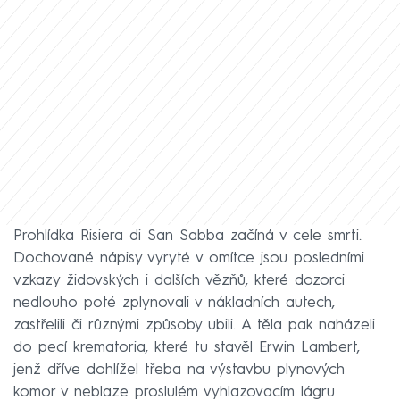
Prohlídka Risiera di San Sabba začíná v cele smrti.
Dochované nápisy vyryté v omítce jsou posledními
vzkazy židovských i dalších vězňů, které dozorci
nedlouho poté zplynovali v nákladních autech,
zastřelili či různými způsoby ubili. A těla pak naházeli
do pecí krematoria, které tu stavěl Erwin Lambert,
jenž dříve dohlížel třeba na výstavbu plynových
komor v neblaze proslulém vyhlazovacím lágru