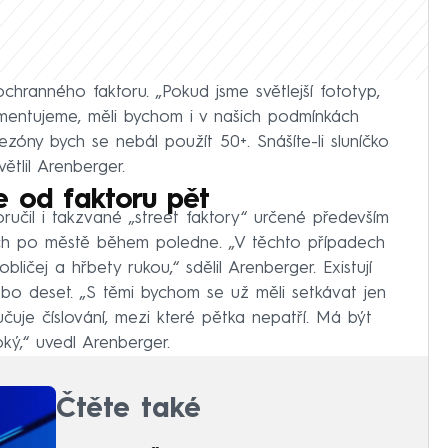
ochranného faktoru. „Pokud jsme světlejší fototyp,
igmentujeme, měli bychom i v našich podmínkách
ezóny bych se nebál použít 50+. Snášíte-li sluníčko
ětlil Arenberger.
e od faktoru pět
učil i takzvané „street faktory“ určené především
ch po městě během poledne. „V těchto případech
ličej a hřbety rukou,“ sdělil Arenberger. Existují
nebo deset. „S těmi bychom se už měli setkávat jen
je číslování, mezi které pětka nepatří. Má být
oký,“ uvedl Arenberger.
Čtěte také