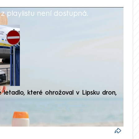
 playlistu není dostupná.
V
é letadlo, které ohrožoval v Lipsku dron,
Přilá
polit