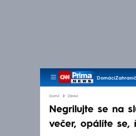
Domácí
Zahranič
Pořady
Domů
Zdraví
Negrilujte se na s
večer, opálíte se,