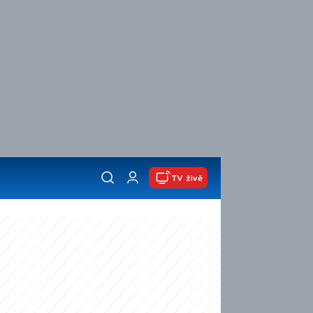
TV živě