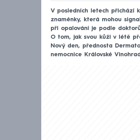
V posledních letech přichází k
znaménky, která mohou signal
při opalování je podle doktor
O tom, jak svou kůži v létě p
Nový den, přednosta Dermatove
nemocnice Královské Vinohrad