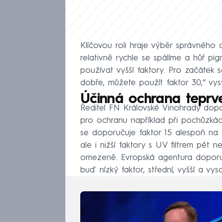
Klíčovou roli hraje výběr správného 
relativně rychle se spálíme a hůř p
používat vyšší faktory. Pro začátek s
dobře, můžete použít faktor 30,“ vysv
Účinná ochrana teprv
Ředitel FN Královské Vinohrady dopor
pro ochranu například při pochůzká
se doporučuje faktor 15 alespoň na ob
ale i nižší faktory s UV filtrem pět 
omezeně. Evropská agentura doporuču
buď nízký faktor, střední, vyšší a vys