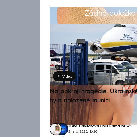
Žádná položka z
Výběr redakce
Video
Na pokraji tragédie: Ukrajinsk
bylo naložené municí
Eliška Havlíčková
,
CNN Prima NEWS
12. srp 2020, 16:20