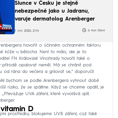
Slunce v Česku je stejně
nebezpečné jako u Jadranu,
varuje dermatolog Arenberger
6 min čtení
1. čvn 2020, 21:14
enbergera hovořit o účinném ochranném faktoru.
é kůže u bělocha. Není to málo, ale je to
editel FN Královské Vinohrady hovořil také o
v přírodě opalovat neměl. Má se chránit pod
čku od rána do večera a grilovat se,“ doporučil
měli bychom se podle Arenbergera vyhnout době
yšší riziko, že se spálíme. Když se chceme opálit, je
 „Převažuje UVA záření, které vyvolává spíš
nberger.
 vitamín D
i prostředky, blokujeme UVB záření, což také