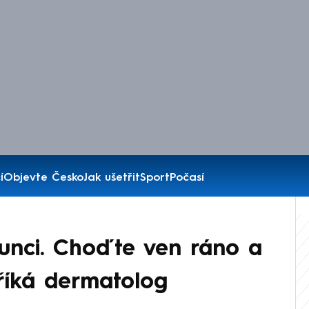
í
Objevte Česko
Jak ušetřit
Sport
Počasí
lunci. Choďte ven ráno a
 říká dermatolog