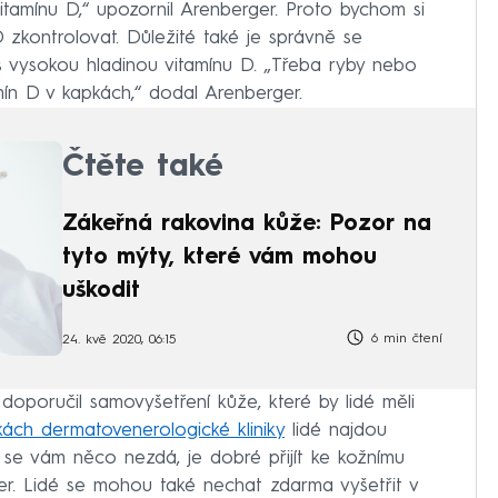
tamínu D,“ upozornil Arenberger. Proto bychom si
 zkontrolovat. Důležité také je správně se
 s vysokou hladinou vitamínu D. „Třeba ryby nebo
mín D v kapkách,“ dodal Arenberger.
Čtěte také
Zákeřná rakovina kůže: Pozor na
tyto mýty, které vám mohou
uškodit
6 min čtení
24. kvě 2020, 06:15
doporučil samovyšetření kůže, které by lidé měli
nkách dermatovenerologické kliniky
lidé najdou
ž se vám něco nezdá, je dobré přijít ke kožnímu
ger. Lidé se mohou také nechat zdarma vyšetřit v