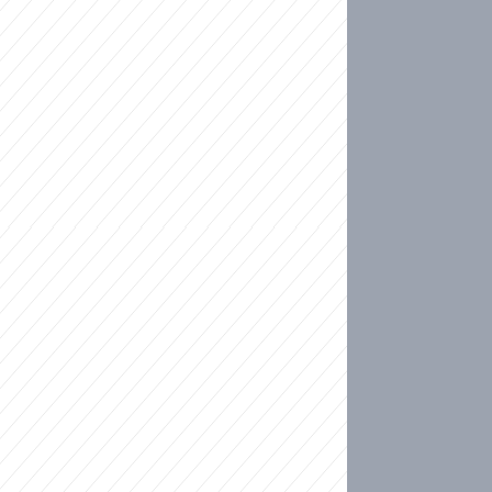
ideo
kat migranty do Česka? Sami by odešli, tvrdí exp
ické sebevraždě