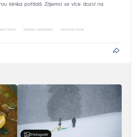
ou klinika pořádá. Zájemci se více dozví na
vací krém
zdravé opalování
rakovina kůže
31
fotografií