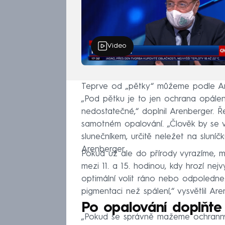
Video
Teprve od „pětky“ můžeme podle Ar
„Pod pětku je to jen ochrana opálen
nedostatečné,“ doplnil Arenberger. Ř
samotném opalování. „Člověk by se 
slunečníkem, určitě neležet na sluní
Arenberger.
Pokud už ale do přírody vyrazíme, 
mezi 11. a 15. hodinou, kdy hrozí nejv
optimální volit ráno nebo odpoledne.
pigmentaci než spálení,“ vysvětlil Are
Po opalování doplňte
„Pokud se správně mažeme ochranným