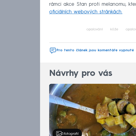
rámci akce Stan proti melanomu, kter
oficiálních webových stránkách.
opalování
kůže
opalo
Pro tento článek jsou komentáře vypnuté
Návrhy pro vás
5
fotografií