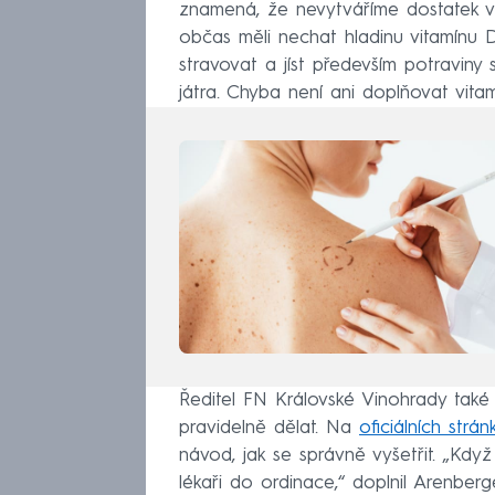
znamená, že nevytváříme dostatek vi
občas měli nechat hladinu vitamínu D
stravovat a jíst především potraviny
játra. Chyba není ani doplňovat vita
Ředitel FN Královské Vinohrady také 
pravidelně dělat. Na
oficiálních strá
návod, jak se správně vyšetřit. „Kdy
lékaři do ordinace,“ doplnil Arenber