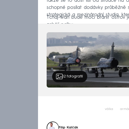
takže se to dost liší od situace na U
schopné posílat dodávky průběžně sm
strategická a mezinárodní studia, kter
Tchaj-wan bude moci bránit ostrov jen
zahájí palbu.
12
fotografií
válka
armá
Filip Kalčák