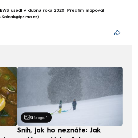
NEWS usedl v dubnu roku 2020. Předtím mapoval
p.Kalcak@iprima.cz)
31
fotografií
Sníh, jak ho neznáte: Jak