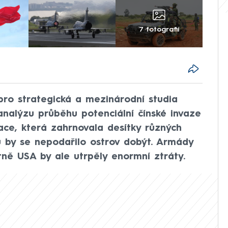
7 fotografií
pro strategická a mezinárodní studia
 analýzu průběhu potenciální čínské invaze
ace, která zahrnovala desítky různých
u by se nepodařilo ostrov dobýt. Armády
ně USA by ale utrpěly enormní ztráty.