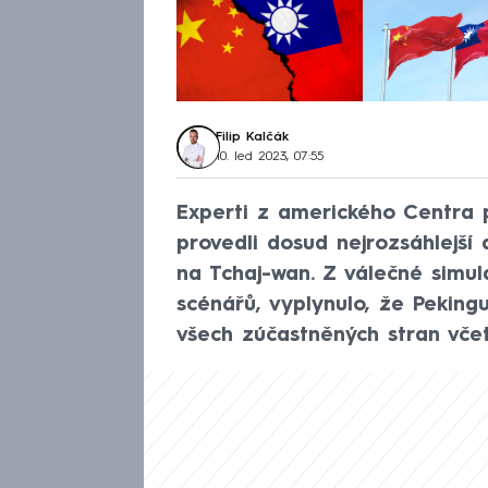
Filip Kalčák
10. led 2023, 07:55
Experti z amerického Centra 
provedli dosud nejrozsáhlejší
na Tchaj-wan. Z válečné simul
scénářů, vyplynulo, že Peking
všech zúčastněných stran včet