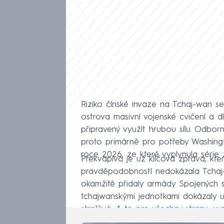
Riziko čínské invaze na Tchaj-wan se 
ostrova masivní vojenské cvičení a d
připravený využít hrubou sílu. Odbor
proto primárně pro potřeby Washingt
roce 2026, ze které vyplynula série z
Překvapivá je už klíčová zpráva, kte
pravděpodobností nedokázala Tchaj-
okamžitě přidaly armády Spojených st
tchajwanskými jednotkami dokázaly ub
strašlivá.
A to pro všechny strany, u