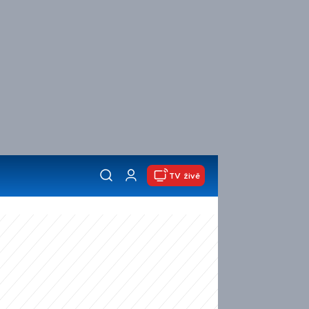
TV živě