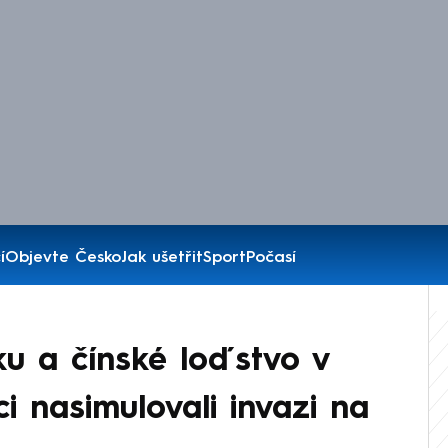
í
Objevte Česko
Jak ušetřit
Sport
Počasí
u a čínské loďstvo v
i nasimulovali invazi na