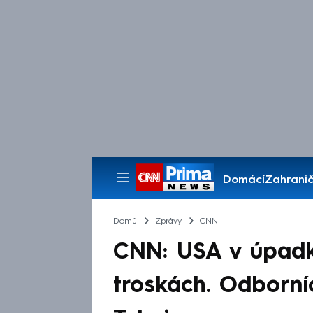
Domácí
Zahranič
Pořady
Domů
Zprávy
CNN
CNN: USA v úpadk
troskách. Odborníc