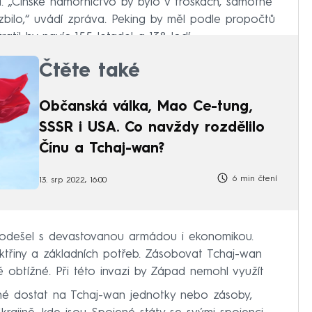
ší. „Čínské námořnictvo by bylo v troskách, samotné
zbilo,“ uvádí zpráva. Peking by měl podle propočtů
ztratil by navíc 155 letadel a 138 lodí.
Čtěte také
Občanská válka, Mao Ce-tung,
SSSR i USA. Co navždy rozdělilo
Čínu a Tchaj-wan?
6 min čtení
13. srp 2022, 16:00
u odešel s devastovanou armádou i ekonomikou.
ktřiny a základních potřeb. Zásobovat Tchaj-wan
 obtížné. Při této invazi by Západ nemohl využít
né dostat na Tchaj-wan jednotky nebo zásoby,