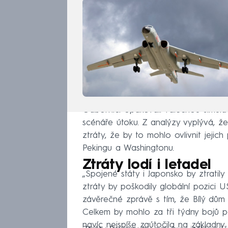
Odborníci opakovali válečnou simula
scénáře útoku. Z analýzy vyplývá, že
ztráty, že by to mohlo ovlivnit jejich
Pekingu a Washingtonu.
Ztráty lodí i letadel
„Spojené státy i Japonsko by ztratily 
ztráty by poškodily globální pozici 
závěrečné zprávě s tím, že Bílý dům 
Celkem by mohlo za tři týdny bojů p
navíc nejspíše zaútočila na základny 