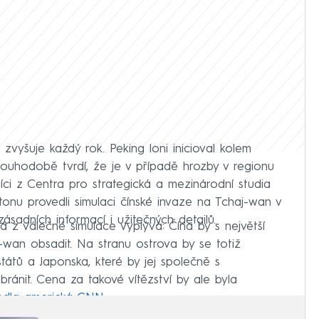
zvyšuje každý rok. Peking loni inicioval kolem
louhodobě tvrdí, že je v případě hrozby v regionu
níci z Centra pro strategická a mezinárodní studia
onu provedli simulaci čínské invaze na Tchaj-wan v
ásadních informací i užitečných detailů.
rá z válečné simulace vyplývá: Čína by s největší
wan obsadit. Na stranu ostrova by se totiž
átů a Japonska, které by jej společně s
ránit. Cena za takové vítězství by ale byla
vedla americká CNN.