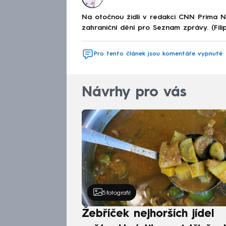
Na otočnou židli v redakci CNN Prima 
zahraniční dění pro Seznam zprávy. (Fili
Pro tento článek jsou komentáře vypnuté
Návrhy pro vás
5
fotografií
Žebříček nejhorších jídel