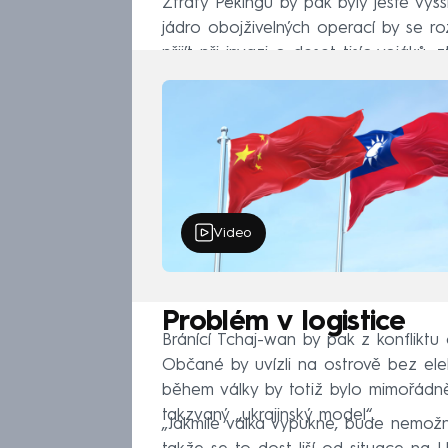
Ztráty Pekingu by pak byly ještě vyš
jádro obojživelných operací by se ro
přijít při invazi o deset tisíc vojáků, 
Video
Problém v logistice
Bránící Tchaj-wan by pak z konflikt
Občané by uvízli na ostrově bez ele
během války by totiž bylo mimořádně
takzvaný „ukrajinský model“.
„Jakmile válka vypukne, bude nemož