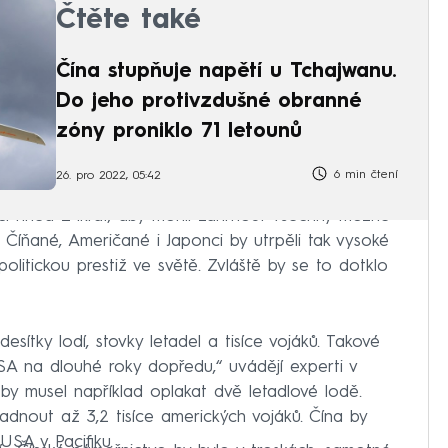
Čtěte také
Čína stupňuje napětí u Tchajwanu.
Do jeho protivzdušné obranné
zóny proniklo 71 letounů
6 min čtení
26. pro 2022, 05:42
ci hned 24krát, aby mohli zahrnout všechny možné
 Číňané, Američané i Japonci by utrpěli tak vysoké
 politickou prestiž ve světě. Zvláště by se to dotklo
desítky lodí, stovky letadel a tisíce vojáků. Takové
USA na dlouhé roky dopředu,“ uvádějí experti v
by musel například oplakat dvě letadlové lodě.
adnout až 3,2 tisíce amerických vojáků. Čína by
USA v Pacifiku.