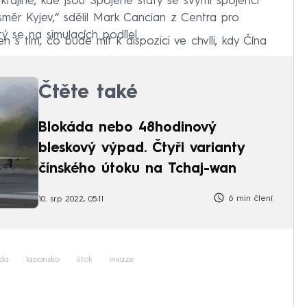
krajině, kde jsou Spojené státy se svými spojenci
ěr Kyjev,“ sdělil Mark Cancian z Centra pro
ý se na simulacích podílel.
 s tím, co bude mít k dispozici ve chvíli, kdy Čína
Čtěte také
Blokáda nebo 48hodinový
bleskový výpad. Čtyři varianty
čínského útoku na Tchaj-wan
6 min čtení
10. srp 2022, 05:11
da
Japonsko
útok
invaze