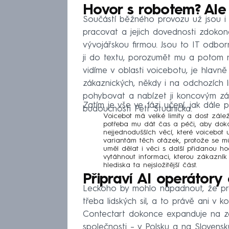
Hovor s robotem? Ale 
Součástí běžného provozu už jsou i t
pracovat a jejich dovednosti zdokonal
vývojářskou firmou. Jsou to IT odborn
ji do textu, porozumět mu a potom n
vidíme v oblasti voicebotu, je hlavn
zákaznických, někdy i na odchozích li
pohybovat a nabízet ji koncovým zák
Zatím je vše ve fázi učení, jak dále 
budoucnosti Petr Studnička.
Voicebot má velké limity a dost zálež
potřeba mu dát čas a péči, aby dok
nejjednodušších věcí, které voicebot
variantám těch otázek, protože se m
uměl dělat i věci s další přidanou ho
vytáhnout informaci, kterou zákazní
hlediska ta nejsložitější část.
Připraví AI operátory 
Leckoho by mohlo napadnout, že pr
třeba lidských sil, a to právě ani v 
Contectart dokonce expanduje na zahr
společnosti –⁠ v Polsku a na Slovens