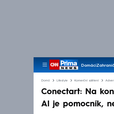
Domácí
Zahranič
Pořady
Domů
Lifestyle
Komerční sdělení
Advert
Conectart: Na kon
AI je pomocník, n