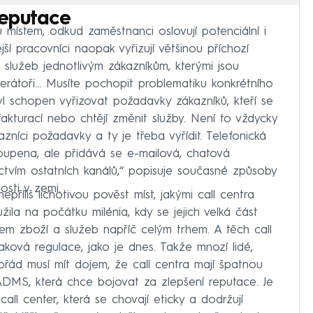
reputace
u místem, odkud zaměstnanci oslovují potenciální i
jší pracovníci naopak vyřizují většinou příchozí
 služeb jednotlivým zákazníkům, kterými jsou
erátoři... Musíte pochopit problematiku konkrétního
yl schopen vyřizovat požadavky zákazníků, kteří se
fakturací nebo chtějí změnit služby. Není to vždycky
níci požadavky a ty je třeba vyřídit. Telefonická
toupena, ale přidává se e-mailová, chatová
tvím ostatních kanálů,“ popisuje současné způsoby
osti v zemi.
epříliš lichotivou pověst míst, jakými call centra
oužila na počátku milénia, kdy se jejich velká část
m zboží a služeb napříč celým trhem. A těch call
ková regulace, jako je dnes. Takže mnozí lidé,
ořád musí mít dojem, že call centra mají špatnou
DMS, která chce bojovat za zlepšení reputace. Je
all center, která se chovají eticky a dodržují