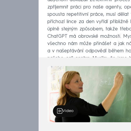
zpříjemnit práci pro naše agenty, o
spousta repetitivní práce, musí děla
příchozí lince za den vyřídí přibližn
úplně stejným způsobem, takže třeb
ChatGPT má obrovské možnosti. Myslím
všechno nám může přinášet a jak n
a v našeptávání odpovědí během hov
našeho call centra. Myslím, že jsme by
Video