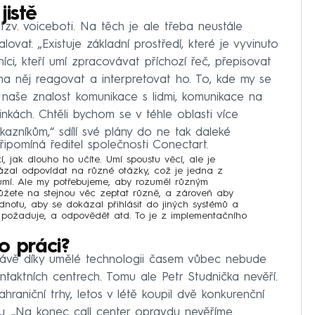
jistě
zv. voiceboti. Na těch je ale třeba neustále
ovat. „Existuje základní prostředí, které je vyvinuto
íci, kteří umí zpracovávat příchozí řeč, přepisovat
a něj reagovat a interpretovat ho. To, kde my se
ě naše znalost komunikace s lidmi, komunikace na
nkách. Chtěli bychom se v téhle oblasti více
azníkům,“ sdílí své plány do ne tak daleké
připomíná ředitel společnosti Conectart.
í, jak dlouho ho učíte. Umí spoustu věcí, ale je
ázal odpovídat na různé otázky, což je jedna z
 umí. Ale my potřebujeme, aby rozuměl různým
ůžete na stejnou věc zeptat různě, a zároveň aby
dnotu, aby se dokázal přihlásit do jiných systémů a
k požaduje, a odpovědět atd. To je z implementačního
o práci?
ávě díky umělé technologii časem vůbec nebude
kontaktních centrech. Tomu ale Petr Studnička nevěří.
aniční trhy, letos v létě koupil dvě konkurenční
ku. „Na konec call center opravdu nevěříme.