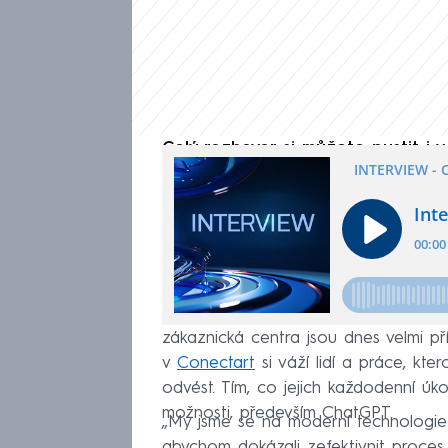
Celý rozhovor si můžete pustit i
Podle Petra Studničky by to pro leck
zákaznická centra jsou dnes velmi p
v
Conectart
si váží lidí a práce, kt
odvést. Tím, co jejich každodenní úk
možnosti, především ChatGPT.
„My jsme se na moderní technologie vž
abychom dokázali zefektivnit proces 