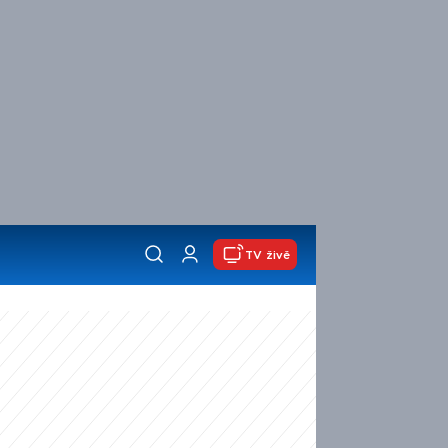
TV živě