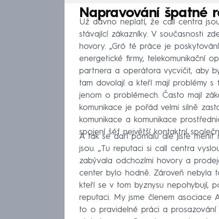
Napravování špatné 
Už dávno neplatí, že call centra jso
stávající zákazníky. V současnosti zde
hovory. „Gró té práce je poskytování
energetické firmy, telekomunikační op
partnera a operátora vycvičit, aby b
tam dovolají a kteří mají problémy s 
jenom o problémech. Často mají zákaz
komunikace je pořád velmi silně zas
komunikace a komunikace prostřednic
spojení šéf největší kontaktní společn
A tak se daří pomalu ale jistě měnit n
jsou. „Tu reputaci si call centra vysl
zabývala odchozími hovory a prodeje
center bylo hodně. Zároveň nebyla ta
kteří se v tom byznysu nepohybují, p
reputaci. My jsme členem asociace A
to o pravidelné práci a prosazování c