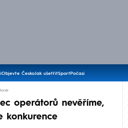
í
Objevte Česko
Jak ušetřit
Sport
Počasí
oriál
ec operátorů nevěříme,
e konkurence