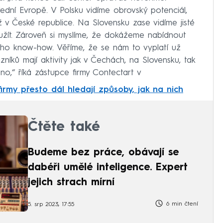
ední Evropě. V Polsku vidíme obrovský potenciál,
 v České republice. Na Slovensku zase vidíme jisté
yužít. Zároveň si myslíme, že dokážeme nabídnout
eho know-how. Věříme, že se nám to vyplatí už
níků mají aktivity jak v Čechách, na Slovensku, tak
no,“ říká zástupce firmy Contectart v
 firmy přesto dál hledají způsoby, jak na nich
Čtěte také
Budeme bez práce, obávají se
dabéři umělé inteligence. Expert
jejich strach mírní
6 min čtení
5. srp 2023, 17:55