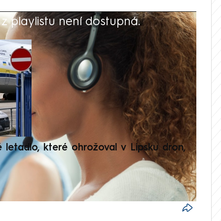
 playlistu není dostupná.
V
é letadlo, které ohrožoval v Lipsku dron,
Přilá
polit