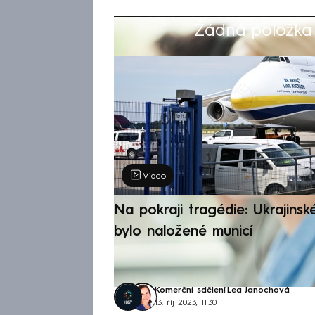
Žádná položka z
Výběr redakce
Video
Na pokraji tragédie: Ukrajinsk
bylo naložené municí
Komerční sdělení
,
Lea Janochová
13. říj 2023, 11:30