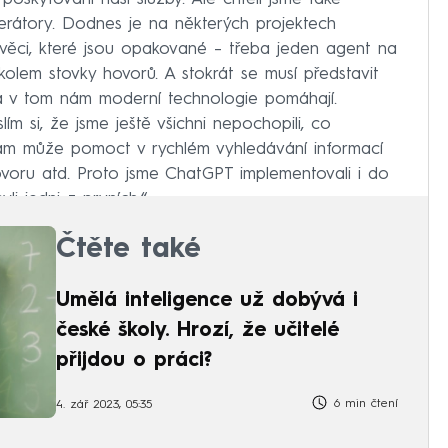
perátory. Dodnes je na některých projektech
t věci, které jsou opakované –⁠ třeba jeden agent na
ě kolem stovky hovorů. A stokrát se musí představit
a v tom nám moderní technologie pomáhají.
 si, že jsme ještě všichni nepochopili, co
ám může pomoct v rychlém vyhledávání informací
oru atd. Proto jsme ChatGPT implementovali i do
li jedni z prvních.“
Čtěte také
Umělá inteligence už dobývá i
české školy. Hrozí, že učitelé
přijdou o práci?
6 min čtení
4. zář 2023, 05:35