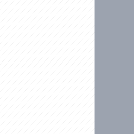
ideo
kat migranty do Česka? Sami by odešli, tvrdí exp
ické sebevraždě