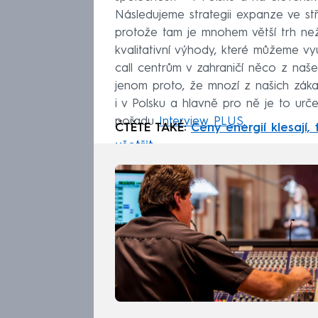
Následujeme strategii expanze ve stř
protože tam je mnohem větší trh než
kvalitativní výhody, které můžeme v
call centrům v zahraničí něco z naš
jenom proto, že mnozí z našich zákaz
i v Polsku a hlavně pro ně je to urče
pořadu
Interview PLUS
.
ČTĚTE TAKÉ:
Ceny energií klesají,
ušetřit