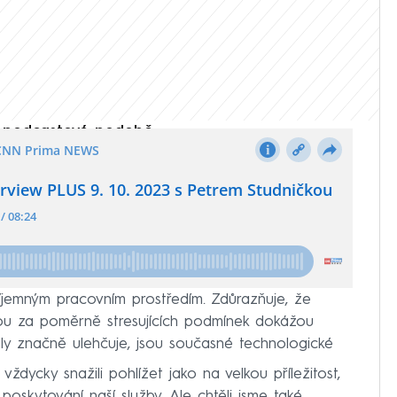
 v podcastové podobě:
oho mohl být překvapivý pohled –⁠ jak říká,
říjemným pracovním prostředím. Zdůrazňuje, že
erou za poměrně stresujících podmínek dokážou
oly značně ulehčuje, jsou současné technologické
dycky snažili pohlížet jako na velkou příležitost,
poskytování naší služby. Ale chtěli jsme také