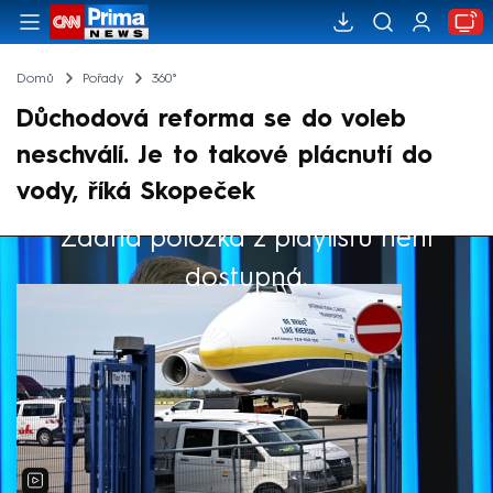
Domů
Pořady
360°
Důchodová reforma se do voleb
neschválí. Je to takové plácnutí do
vody, říká Skopeček
Žádná položka z playlistu není
Výběr redakce
dostupná.