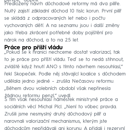
peníze,“ doplnil.
Předložený návrh důchodové reformy má dva pilíře.
Nultý zajistí základní důchod 10 tisíc korun. První pilíř
se skládá z odpracovaných let nebo i počtu
vychovaných dětí. A na seznamu jsou i další změny
jako třeba zkrácení potřebné doby pojištění pro
nárok na důchod, a to na 25 let.
Práce pro příští vládu
„Pokud se k hranici nechceme dostat valorizací, tak
to je práce pro příští vládu. Teď se to nedá stihnout,
zvláště když hnutí ANO s tímto návrhem nesouhlasí,“
řekl Skopeček. Podle něj stávající koalice s důchodem
udělala jedno jediné – zrušila Nečasovu reformu.
„Během dvou volebních období však nepřinesla
žádnou reformu penzí,“ uvedl.
S tím však nesouhlasí náměstek ministryně práce a
sociálních věcí Michal Pícl. „Není to vůbec pravda.
Zrušili jsme nesmyslný druhý důchodový pilíř a
narovnali valorizační mechanismus, kterým jste
důchodcům nepřidávali ani korunu. A přidali i rezervní