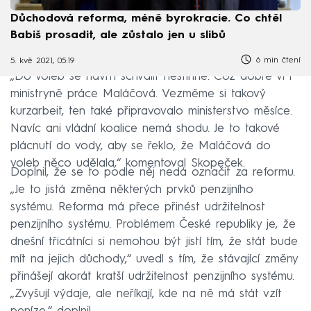
Důchodová reforma, méně byrokracie. Co chtěl
Babiš prosadit, ale zůstalo jen u slibů
6 min čtení
5. kvě 2021, 05:19
„Do voleb se návrh schválit nestihne. Což dobře ví i
ministryně práce Maláčová. Vezměme si takový
kurzarbeit, ten také připravovalo ministerstvo měsíce.
Navíc ani vládní koalice nemá shodu. Je to takové
plácnutí do vody, aby se řeklo, že Maláčová do
voleb něco udělala,“ komentoval Skopeček.
Doplnil, že se to podle něj nedá označit za reformu.
„Je to jistá změna některých prvků penzijního
systému. Reforma má přece přinést udržitelnost
penzijního systému. Problémem České republiky je, že
dnešní třicátníci si nemohou být jistí tím, že stát bude
mít na jejich důchody,“ uvedl s tím, že stávající změny
přinášejí akorát kratší udržitelnost penzijního systému.
„Zvyšují výdaje, ale neříkají, kde na ně má stát vzít