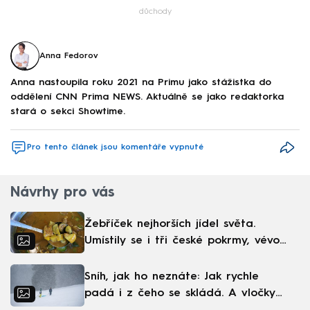
důchody
Anna Fedorov
Anna nastoupila roku 2021 na Primu jako stážistka do
oddělení CNN Prima NEWS. Aktuálně se jako redaktorka
stará o sekci Showtime.
Pro tento článek jsou komentáře vypnuté
Návrhy pro vás
Žebříček nejhorších jídel světa.
Umístily se i tři české pokrmy, vévodí
skandinávská kuchyně
Sníh, jak ho neznáte: Jak rychle
padá i z čeho se skládá. A vločky