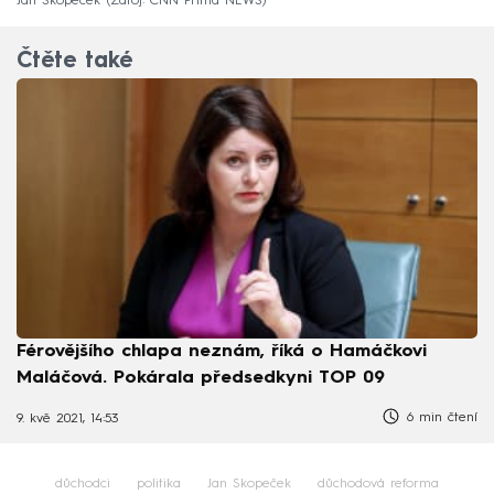
Jan Skopeček
Zdroj: CNN Prima NEWS
Čtěte také
Férovějšího chlapa neznám, říká o Hamáčkovi
Maláčová. Pokárala předsedkyni TOP 09
6 min čtení
9. kvě 2021, 14:53
důchodci
politika
Jan Skopeček
důchodová reforma