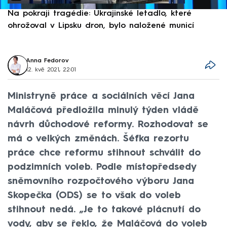
Na pokraji tragédie: Ukrajinské letadlo, které
P
ohrožoval v Lipsku dron, bylo naložené municí
e
Anna Fedorov
12. kvě 2021, 22:01
Ministryně práce a sociálních věcí Jana
Maláčová předložila minulý týden vládě
návrh důchodové reformy. Rozhodovat se
má o velkých změnách. Šéfka rezortu
práce chce reformu stihnout schválit do
podzimních voleb. Podle místopředsedy
sněmovního rozpočtového výboru Jana
Skopečka (ODS) se to však do voleb
stihnout nedá. „Je to takové plácnutí do
vody, aby se řeklo, že Maláčová do voleb