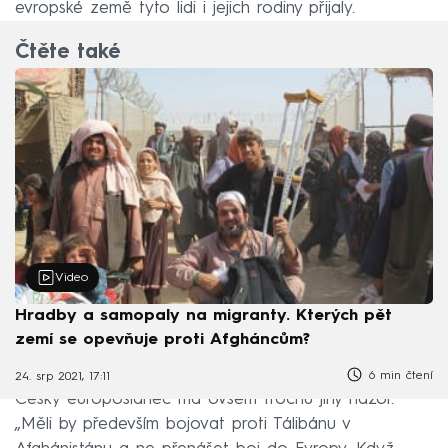
evropské země tyto lidi i jejich rodiny přijaly.
Čtěte také
Video
Hradby a samopaly na migranty. Kterých pět
zemí se opevňuje proti Afgháncům?
6 min čtení
24. srp 2021, 17:11
Český europoslanec má ovšem trochu jiný názor.
„Měli by především bojovat proti Tálibánu v