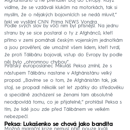
Afghánistánu a ne přenášet boj do Evropy. Když
vidíme, že se vzdávali klukům na motorkách, tak si
myslím, že o nějakých bojovnících se nedá mluvit,“
řekl ve vysílání CNN Prima NEWS Vondra.
Podle svých slov by vůči nim byl přísnější. Na jednu
stranu by se sice postaral o ty z Afghánců, kteří
přímo v zemi pomáhali českým vojenským jednotkám
a jsou prověření, ale umožnit všem lidem, kteří tvrdí,
že proti Tálibánu bojovali, vstup do Evropy by podle
něj bylo „ohromnou chybou“.
Pirátský europoslanec Mikuláš Peksa zmínil, že s
nástupem Tálibánu nastane v Afghánistánu velký
propad. „Bavíme se o tom, že Afghánistán tak, jak
stojí, se propadl několik set let zpátky do středověku
a speciálně zacházení se ženami tam absolutně
neodpovídá tomu, co je přijatelné,“ prohlásil Peksa s
tím, že lidé jsou zde před Tálibánem ve velkém
nebezpečí.
Peksa: Lukašenko se chová jako bandita
Možná migrační krize nemusí přijít pouze kvůli