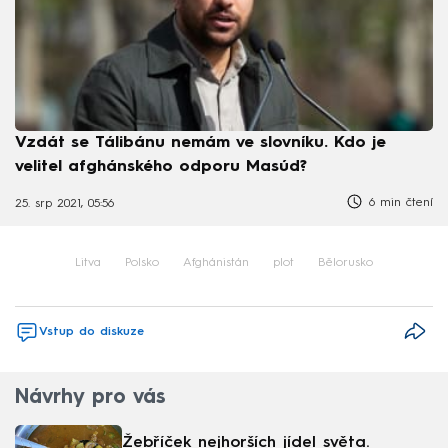
Vzdát se Tálibánu nemám ve slovníku. Kdo je
velitel afghánského odporu Masúd?
6 min čtení
25. srp 2021, 05:56
Litva
Polsko
Afghánistán
plot
Bělorusko
Vstup do diskuze
Návrhy pro vás
Žebříček nejhorších jídel světa.