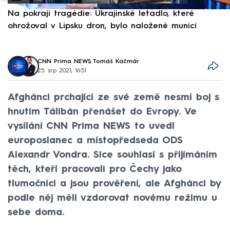
Na pokraji tragédie: Ukrajinské letadlo, které
P
ohrožoval v Lipsku dron, bylo naložené municí
e
CNN Prima NEWS
,
Tomáš Kačmár
25. srp 2021, 16:51
Afghánci prchající ze své země nesmí boj s
hnutím Tálibán přenášet do Evropy. Ve
vysílání CNN Prima NEWS to uvedl
europoslanec a místopředseda ODS
Alexandr Vondra. Sice souhlasí s přijímáním
těch, kteří pracovali pro Čechy jako
tlumočníci a jsou prověření, ale Afghánci by
podle něj měli vzdorovat novému režimu u
sebe doma.