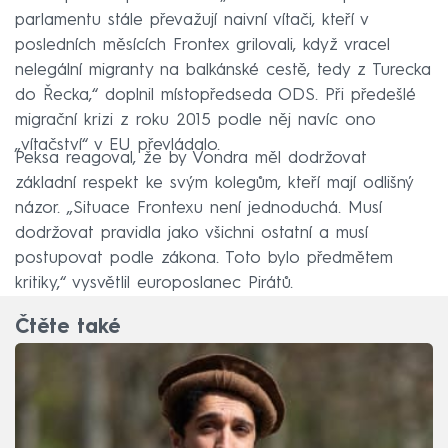
parlamentu stále převažují naivní vítači, kteří v
posledních měsících Frontex grilovali, když vracel
nelegální migranty na balkánské cestě, tedy z Turecka
do Řecka,“ doplnil místopředseda ODS. Při předešlé
migrační krizi z roku 2015 podle něj navíc ono
„vítačství“ v EU převládalo.
Peksa reagoval, že by Vondra měl dodržovat
základní respekt ke svým kolegům, kteří mají odlišný
názor. „Situace Frontexu není jednoduchá. Musí
dodržovat pravidla jako všichni ostatní a musí
postupovat podle zákona. Toto bylo předmětem
kritiky,“ vysvětlil europoslanec Pirátů.
Čtěte také