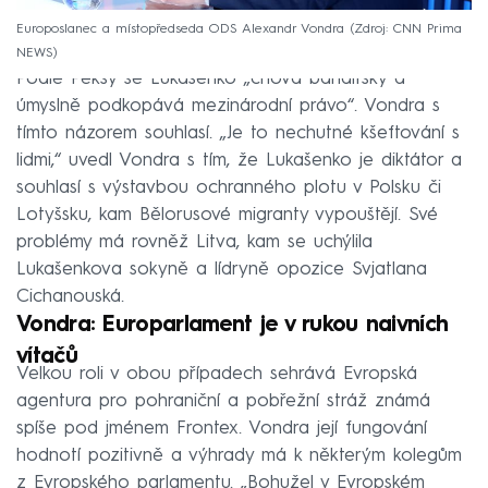
Europoslanec a místopředseda ODS Alexandr Vondra
Zdroj: CNN Prima
NEWS
Podle Peksy se Lukašenko „chová banditsky a
úmyslně podkopává mezinárodní právo“. Vondra s
tímto názorem souhlasí. „Je to nechutné kšeftování s
lidmi,“ uvedl Vondra s tím, že Lukašenko je diktátor a
souhlasí s výstavbou ochranného plotu v Polsku či
Lotyšsku, kam Bělorusové migranty vypouštějí. Své
problémy má rovněž Litva, kam se uchýlila
Lukašenkova sokyně a lídryně opozice Svjatlana
Cichanouská.
Vondra: Europarlament je v rukou naivních
vítačů
Velkou roli v obou případech sehrává Evropská
agentura pro pohraniční a pobřežní stráž známá
spíše pod jménem Frontex. Vondra její fungování
hodnotí pozitivně a výhrady má k některým kolegům
z Evropského parlamentu. „Bohužel v Evropském