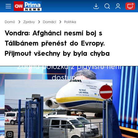
Domů
Zprávy
Domácí
Politika
Vondra: Afghánci nesmí boj s
Tálibánem přenést do Evropy.
Přijmout všechny by byla chyba
Žádná položka z playlistu není
Výběr redakce
dostupná.