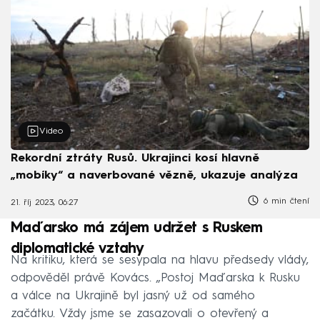
Video
Rekordní ztráty Rusů. Ukrajinci kosí hlavně
„mobíky“ a naverbované vězně, ukazuje analýza
6 min čtení
21. říj 2023, 06:27
Maďarsko má zájem udržet s Ruskem
diplomatické vztahy
Na kritiku, která se sesypala na hlavu předsedy vlády,
odpověděl právě Kovács. „Postoj Maďarska k Rusku
a válce na Ukrajině byl jasný už od samého
začátku. Vždy jsme se zasazovali o otevřený a