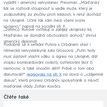
vyjádřil i americký velvyslanec Pressman. „Maďarský
lídr se rozhodl stoupnout si vedle muže, který je
zodpovědný za zločiny proti lidskosti, k nimž dochází
na Ukrajině. Učinil tak sám mezi všemi svými
spojenci,“ napsal na sociální síti X.
„Zatímco Rusové ostřelují a zabíjejí ukrajinský lid,
Maďarsko se domáhá obchodních dohod,“ shrnul
americký diplomat.
Podobně se k setkání Putina s Orbánem staví i
německá velvyslankyně Julia Grossová. „Putin tedy
musí zastavit vlastní válku a agresi na Ukrajině, dát
stopku bombardování civilistů, ostřelování škol či
nemocnic a také únosům dětí? Právě o tom oba
diskutovali?“
reagovala na síti X
na slova o „vzájemné
diskusi“, která pronesl Orbánův spolustraník a mluvčí
maďarské vlády Zoltan Kovács.
Čtěte také