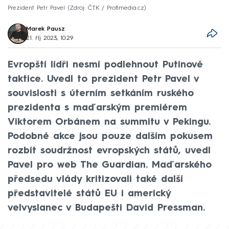
Prezident Petr Pavel
Zdroj: ČTK / Profimedia.cz
Marek Pausz
21. říj 2023, 10:29
Evropští lídři nesmí podlehnout Putinově
taktice. Uvedl to prezident Petr Pavel v
souvislosti s úterním setkáním ruského
prezidenta s maďarským premiérem
Viktorem Orbánem na summitu v Pekingu.
Podobné akce jsou pouze dalším pokusem
rozbít soudržnost evropských států, uvedl
Pavel pro web The Guardian. Maďarského
předsedu vlády kritizovali také další
představitelé států EU i americký
velvyslanec v Budapešti David Pressman.