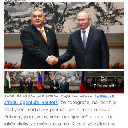
deklaroval.
7 fotografií
Také estonská premiérka Kaja Kallasová
sdělila ve
středu agentuře Reuters
, že fotografie, na nichž je
zachycen maďarský premiér, jak si třese rukou s
Putinem, jsou „velmi, velmi nepříjemné“ a odporují
jakémukoliv zdravému rozumu. K celé záležitosti se