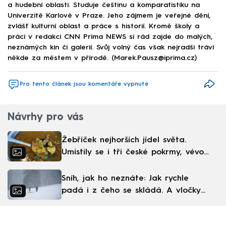
a hudební oblasti. Studuje češtinu a komparatistiku na
Univerzitě Karlově v Praze. Jeho zájmem je veřejné dění,
zvlášť kulturní oblast a práce s historií. Kromě školy a
práci v redakci CNN Prima NEWS si rád zajde do malých,
neznámých kin či galerií. Svůj volný čas však nejradši tráví
někde za městem v přírodě. (Marek.Pausz@iprima.cz)
Pro tento článek jsou komentáře vypnuté
Návrhy pro vás
Žebříček nejhorších jídel světa.
Umístily se i tři české pokrmy, vévodí
skandinávská kuchyně
Sníh, jak ho neznáte: Jak rychle
padá i z čeho se skládá. A vločky
nejsou bílé