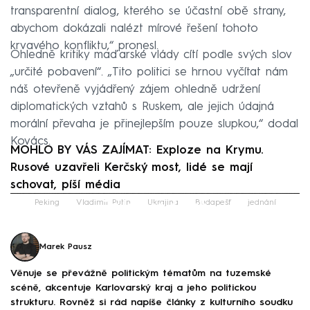
transparentní dialog, kterého se účastní obě strany,
abychom dokázali nalézt mírové řešení tohoto
krvavého konfliktu,“ pronesl.
Ohledně kritiky maďarské vlády cítí podle svých slov
„určité pobavení“. „Tito politici se hrnou vyčítat nám
náš otevřeně vyjádřený zájem ohledně udržení
diplomatických vztahů s Ruskem, ale jejich údajná
morální převaha je přinejlepším pouze slupkou,“ dodal
Kovács.
MOHLO BY VÁS ZAJÍMAT: Exploze na Krymu.
Rusové uzavřeli Kerčský most, lidé se mají
schovat, píší média
Failed to fetch
Peking
Vladimir Putin
Ukrajina
Budapešť
jednání
Marek Pausz
Věnuje se převážně politickým tématům na tuzemské
scéně, akcentuje Karlovarský kraj a jeho politickou
strukturu. Rovněž si rád napíše články z kulturního soudku