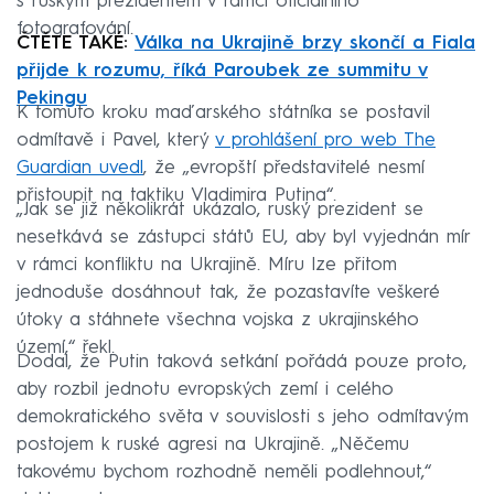
s ruským prezidentem v rámci oficiálního
fotografování.
ČTĚTE TAKÉ:
Válka na Ukrajině brzy skončí a Fiala
přijde k rozumu, říká Paroubek ze summitu v
Pekingu
K tomuto kroku maďarského státníka se postavil
odmítavě i Pavel, který
v prohlášení pro web The
Guardian uvedl
, že „evropští představitelé nesmí
přistoupit na taktiku Vladimira Putina“.
„Jak se již několikrát ukázalo, ruský prezident se
nesetkává se zástupci států EU, aby byl vyjednán mír
v rámci konfliktu na Ukrajině. Míru lze přitom
jednoduše dosáhnout tak, že pozastavíte veškeré
útoky a stáhnete všechna vojska z ukrajinského
území,“ řekl.
Dodal, že Putin taková setkání pořádá pouze proto,
aby rozbil jednotu evropských zemí i celého
demokratického světa v souvislosti s jeho odmítavým
postojem k ruské agresi na Ukrajině. „Něčemu
takovému bychom rozhodně neměli podlehnout,“