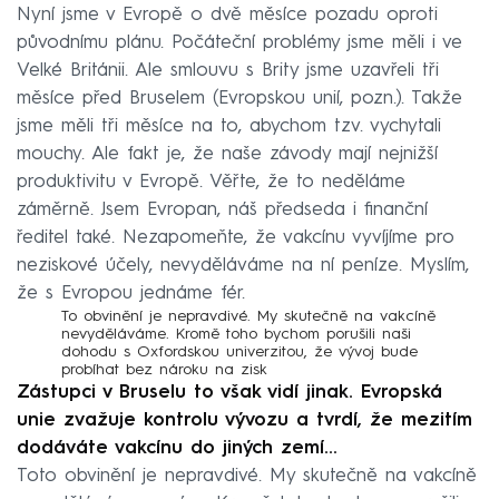
Nyní jsme v Evropě o dvě měsíce pozadu oproti
původnímu plánu. Počáteční problémy jsme měli i ve
Velké Británii. Ale smlouvu s Brity jsme uzavřeli tři
měsíce před Bruselem (Evropskou unií, pozn.). Takže
jsme měli tři měsíce na to, abychom tzv. vychytali
mouchy. Ale fakt je, že naše závody mají nejnižší
produktivitu v Evropě. Věřte, že to neděláme
záměrně. Jsem Evropan, náš předseda i finanční
ředitel také. Nezapomeňte, že vakcínu vyvíjíme pro
neziskové účely, nevyděláváme na ní peníze. Myslím,
že s Evropou jednáme fér.
To obvinění je nepravdivé. My skutečně na vakcíně
nevyděláváme. Kromě toho bychom porušili naši
dohodu s Oxfordskou univerzitou, že vývoj bude
probíhat bez nároku na zisk
Zástupci v Bruselu to však vidí jinak. Evropská
unie zvažuje kontrolu vývozu a tvrdí, že mezitím
dodáváte vakcínu do jiných zemí…
Toto obvinění je nepravdivé. My skutečně na vakcíně