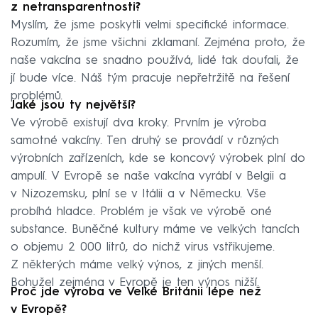
z netransparentnosti?
Myslím, že jsme poskytli velmi specifické informace.
Rozumím, že jsme všichni zklamaní. Zejména proto, že
naše vakcína se snadno používá, lidé tak doufali, že
jí bude více. Náš tým pracuje nepřetržitě na řešení
problémů.
Jaké jsou ty největší?
Ve výrobě existují dva kroky. Prvním je výroba
samotné vakcíny. Ten druhý se provádí v různých
výrobních zařízeních, kde se koncový výrobek plní do
ampulí. V Evropě se naše vakcína vyrábí v Belgii a
v Nizozemsku, plní se v Itálii a v Německu. Vše
probíhá hladce. Problém je však ve výrobě oné
substance. Buněčné kultury máme ve velkých tancích
o objemu 2 000 litrů, do nichž virus vstřikujeme.
Z některých máme velký výnos, z jiných menší.
Bohužel zejména v Evropě je ten výnos nižší.
Proč jde výroba ve Velké Británii lépe než
v Evropě?