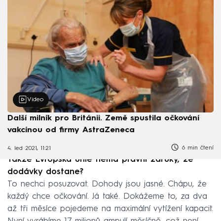
Video
Další milník pro Británii. Země spustila očkování
vakcínou od firmy AstraZeneca
6 min čtení
4. led 2021, 11:21
Takže Evropská unie nemá právní záruky, že
dodávky dostane?
To nechci posuzovat. Dohody jsou jasné. Chápu, že
každý chce očkování. Já také. Dokážeme to, za dva
až tři měsíce pojedeme na maximální vytížení kapacit.