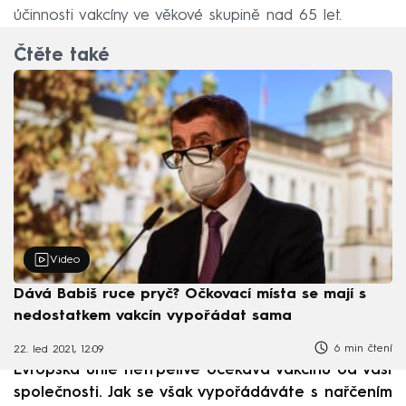
účinnosti vakcíny ve věkové skupině nad 65 let.
Čtěte také
Video
Dává Babiš ruce pryč? Očkovací místa se mají s
nedostatkem vakcín vypořádat sama
6 min čtení
22. led 2021, 12:09
Evropská unie netrpělivě očekává vakcínu od vaší
společnosti. Jak se však vypořádáváte s nařčením