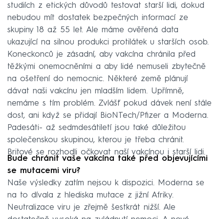
studiích z etických důvodů testovat starší lidi, dokud
nebudou mít dostatek bezpečných informací ze
skupiny 18 až 55 let. Ale máme ověřená data
ukazující na silnou produkci protilátek u starších osob.
Koneckonců je zásadní, aby vakcína chránila před
těžkými onemocněními a aby lidé nemuseli zbytečně
na ošetření do nemocnic. Některé země plánují
dávat naši vakcínu jen mladším lidem. Upřímně,
nemáme s tím problém. Zvlášť pokud dávek není stále
dost, ani když se přidají BioNTech/Pfizer a Moderna.
Padesáti- až sedmdesátiletí jsou také důležitou
společenskou skupinou, kterou je třeba chránit.
Britové se rozhodli očkovat naší vakcínou i starší lidi.
Bude chránit vaše vakcína také před objevujícími
se mutacemi viru?
Naše výsledky zatím nejsou k dispozici. Moderna se
na to dívala z hlediska mutace z jižní Afriky.
Neutralizace viru je zřejmě šestkrát nižší. Ale