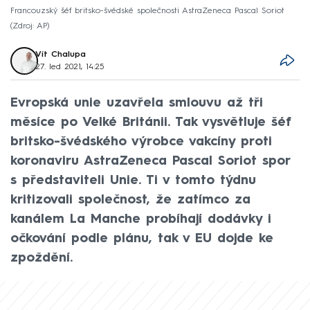
Francouzský šéf britsko-švédské společnosti AstraZeneca Pascal Soriot
Zdroj: AP
Vít Chalupa
27. led 2021, 14:25
Evropská unie uzavřela smlouvu až tři
měsíce po Velké Británii. Tak vysvětluje šéf
britsko-švédského výrobce vakcíny proti
koronaviru AstraZeneca Pascal Soriot spor
s představiteli Unie. Ti v tomto týdnu
kritizovali společnost, že zatímco za
kanálem La Manche probíhají dodávky i
očkování podle plánu, tak v EU dojde ke
zpoždění.