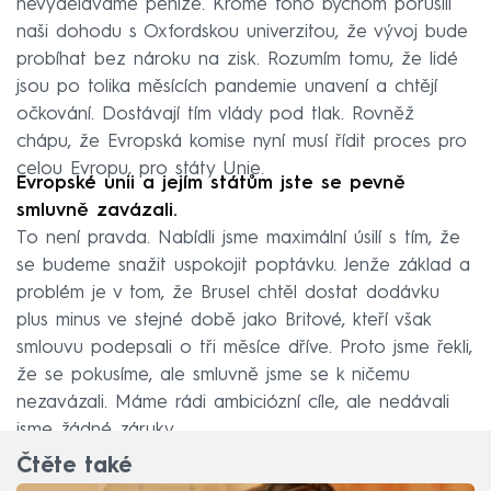
nevyděláváme peníze. Kromě toho bychom porušili
naši dohodu s Oxfordskou univerzitou, že vývoj bude
probíhat bez nároku na zisk. Rozumím tomu, že lidé
jsou po tolika měsících pandemie unavení a chtějí
očkování. Dostávají tím vlády pod tlak. Rovněž
chápu, že Evropská komise nyní musí řídit proces pro
celou Evropu, pro státy Unie.
Evropské unii a jejím státům jste se pevně
smluvně zavázali.
To není pravda. Nabídli jsme maximální úsilí s tím, že
se budeme snažit uspokojit poptávku. Jenže základ a
problém je v tom, že Brusel chtěl dostat dodávku
plus minus ve stejné době jako Britové, kteří však
smlouvu podepsali o tři měsíce dříve. Proto jsme řekli,
že se pokusíme, ale smluvně jsme se k ničemu
nezavázali. Máme rádi ambiciózní cíle, ale nedávali
jsme žádné záruky.
Čtěte také