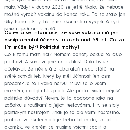
Nyní vyrábíme 17 milionů ampulí měsíčně, což není
málo. Vždyť v dubnu 2020 se ještě říkalo, že nebude
možné vyrobit vakcínu do konce roku. To se stalo jen
díky tomu, jak rychle jsme zkoumali a vyvíjeli. A nyní
jsme najednou pomalí?
Objevila se informace, že vaše vakcína má jen
osmiprocentní účinnost u osob nad 65 let. Co za
tím může být? Politické motivy?
Co k tomu mám říct? Nemám ponětí, odkud to číslo
pochází. A samozřejmě nesouhlasí. Dalo by se
očekávat, že některá z laboratoří nebo států na
světě schválí lék, který by měl účinnost jen osm
procent? Je to i válka nervů. Mluví se o všem
možném, padají i hlouposti. Ale proto existují nějaké
politické důvody? Nevím. Je to podobné jako na
začátku s rouškami a jejich testováním. I ty se staly
politickým nástrojem. Jinak je to ale velmi nešťastné,
protože ve skutečnosti je třeba lidem říci, že jde o
okamžik, ve kterém se musíme všichni spojit a