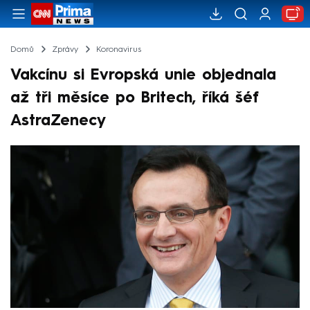
Domů
Zprávy
Koronavirus
Vakcínu si Evropská unie objednala
až tři měsíce po Britech, říká šéf
AstraZenecy