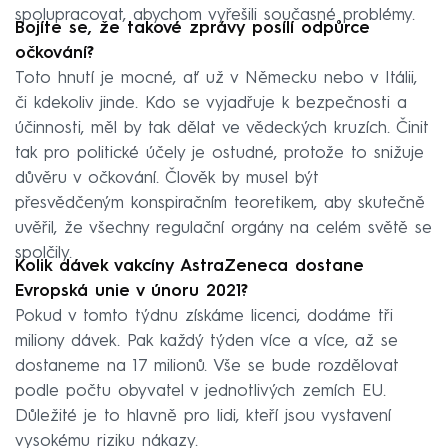
spolupracovat, abychom vyřešili současné problémy.
Bojíte se, že takové zprávy posílí odpůrce
očkování?
Toto hnutí je mocné, ať už v Německu nebo v Itálii,
či kdekoliv jinde. Kdo se vyjadřuje k bezpečnosti a
účinnosti, měl by tak dělat ve vědeckých kruzích. Činit
tak pro politické účely je ostudné, protože to snižuje
důvěru v očkování. Člověk by musel být
přesvědčeným konspiračním teoretikem, aby skutečně
uvěřil, že všechny regulační orgány na celém světě se
spolčily.
Kolik dávek vakcíny AstraZeneca dostane
Evropská unie v únoru 2021?
Pokud v tomto týdnu získáme licenci, dodáme tři
miliony dávek. Pak každý týden více a více, až se
dostaneme na 17 milionů. Vše se bude rozdělovat
podle počtu obyvatel v jednotlivých zemích EU.
Důležité je to hlavně pro lidi, kteří jsou vystavení
vysokému riziku nákazy.