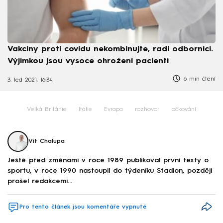
Vakcíny proti covidu nekombinujte, radí odborníci.
Výjimkou jsou vysoce ohrožení pacienti
6 min čtení
3. led 2021, 16:34
Velká Británie
Itálie
Evropa
rozhovor
očkování
Vít Chalupa
Ještě před změnami v roce 1989 publikoval první texty o
sportu, v roce 1990 nastoupil do týdeníku Stadion, později
prošel redakcemi...
Pro tento článek jsou komentáře vypnuté