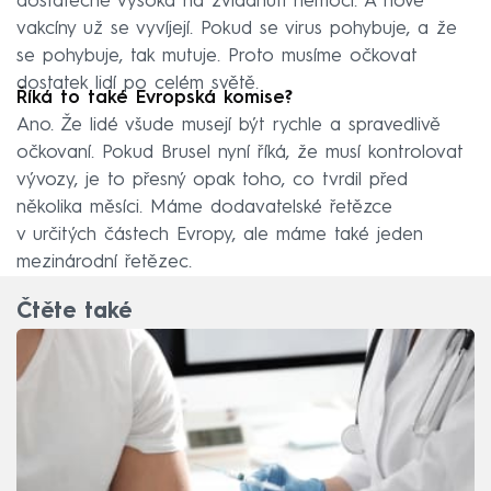
dostatečně vysoká na zvládnutí nemoci. A nové
vakcíny už se vyvíjejí. Pokud se virus pohybuje, a že
se pohybuje, tak mutuje. Proto musíme očkovat
dostatek lidí po celém světě.
Říká to také Evropská komise?
Ano. Že lidé všude musejí být rychle a spravedlivě
očkovaní. Pokud Brusel nyní říká, že musí kontrolovat
vývozy, je to přesný opak toho, co tvrdil před
několika měsíci. Máme dodavatelské řetězce
v určitých částech Evropy, ale máme také jeden
mezinárodní řetězec.
Čtěte také