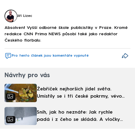
Jiří Lizec
Absolvent Vyšší odborné škole publicistiky v Praze. Kromě
redakce CNN Prima NEWS působí také jako redaktor
Českého florbalu.
Pro tento článek jsou komentáře vypnuté
Návrhy pro vás
Žebříček nejhorších jídel světa.
Umístily se i tři české pokrmy, vévodí
skandinávská kuchyně
Sníh, jak ho neznáte: Jak rychle
padá i z čeho se skládá. A vločky
nejsou bílé