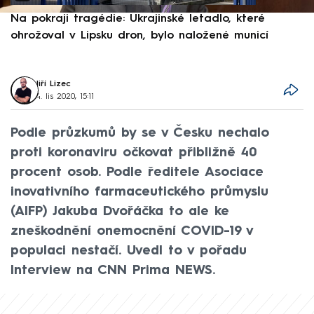
Na pokraji tragédie: Ukrajinské letadlo, které
P
ohrožoval v Lipsku dron, bylo naložené municí
e
Jiří Lizec
4. lis 2020, 15:11
Podle průzkumů by se v Česku nechalo
proti koronaviru očkovat přibližně 40
procent osob. Podle ředitele Asociace
inovativního farmaceutického průmyslu
(AIFP) Jakuba Dvořáčka to ale ke
zneškodnění onemocnění COVID-19 v
populaci nestačí. Uvedl to v pořadu
Interview na CNN Prima NEWS.