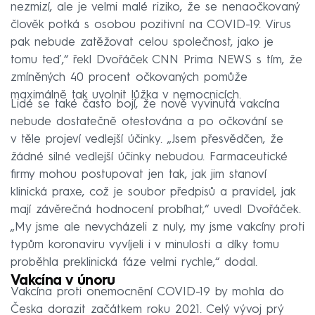
nezmizí, ale je velmi malé riziko, že se nenaočkovaný
člověk potká s osobou pozitivní na COVID-19. Virus
pak nebude zatěžovat celou společnost, jako je
tomu teď,“ řekl Dvořáček CNN Prima NEWS s tím, že
zmíněných 40 procent očkovaných pomůže
maximálně tak uvolnit lůžka v nemocnicích.
Lidé se také často bojí, že nově vyvinutá vakcína
nebude dostatečně otestována a po očkování se
v těle projeví vedlejší účinky. „Jsem přesvědčen, že
žádné silné vedlejší účinky nebudou. Farmaceutické
firmy mohou postupovat jen tak, jak jim stanoví
klinická praxe, což je soubor předpisů a pravidel, jak
mají závěrečná hodnocení probíhat,“ uvedl Dvořáček.
„My jsme ale nevycházeli z nuly, my jsme vakcíny proti
typům koronaviru vyvíjeli i v minulosti a díky tomu
proběhla preklinická fáze velmi rychle,“ dodal.
Vakcína v únoru
Vakcína proti onemocnění COVID-19 by mohla do
Česka dorazit začátkem roku 2021. Celý vývoj prý