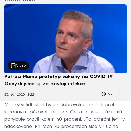
Čtěte také
Video
Petráš: Máme prototyp vakcíny na COVID-19.
Odvykli jsme si, že existují infekce
6 min čtení
23. zář 2020, 19:22
Množství lidí, kteří by se dobrovolně nechali proti
koronaviru očkovat, se ale v Česku podle průzkumů
pohybuje právě kolem 40 procent. „To ochrání jen ty
naočkované. Při těch 70 procentech sice vir úplně