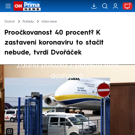
Domů
Pořady
Interview
Proočkovanost 40 procent? K
zastavení koronaviru to stačit
nebude, tvrdí Dvořáček
Žádná položka z playlistu není
Výběr redakce
dostupná.