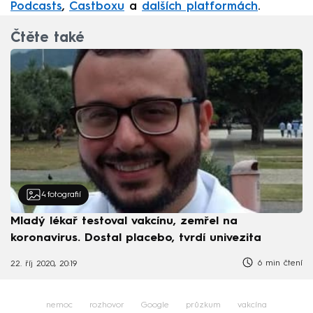
Podcasts
,
Castboxu
a
dalších platformách
.
Čtěte také
4
fotografií
Mladý lékař testoval vakcínu, zemřel na
koronavirus. Dostal placebo, tvrdí univezita
6 min čtení
22. říj 2020, 20:19
nemoc
rozhovor
Google
průzkum
vakcína