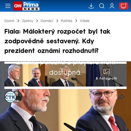
Domů
Zprávy
Domácí
Politika
Vláda
Fiala: Málokterý rozpočet byl tak
zodpovědně sestavený. Kdy
prezident oznámí rozhodnutí?
Žádná položka z playlistu není
dostupná.
8 fotografií
ČTK
,
Marek Pausz
Akt. 9. pro 2024, 13:37
• 9. pro 2024, 12:39
Věřím, že jsem prezidenta Petra Pavla
přesvědčil, aby podepsal návrh státního