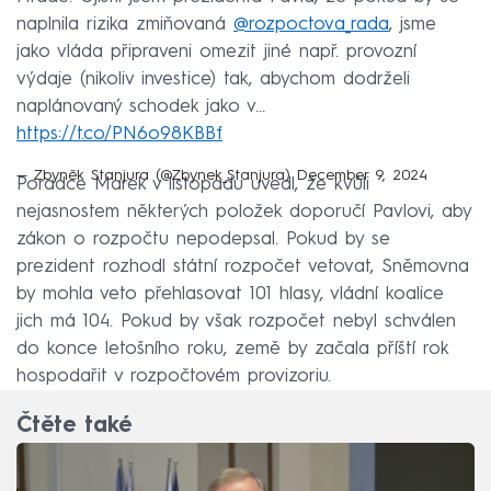
naplnila rizika zmiňovaná
@rozpoctova_rada
, jsme
jako vláda připraveni omezit jiné např. provozní
výdaje (nikoliv investice) tak, abychom dodrželi
naplánovaný schodek jako v…
https://t.co/PN6o98KBBf
— Zbyněk Stanjura (@Zbynek_Stanjura)
December 9, 2024
Poradce Marek v listopadu uvedl, že kvůli
nejasnostem některých položek doporučí Pavlovi, aby
zákon o rozpočtu nepodepsal. Pokud by se
prezident rozhodl státní rozpočet vetovat, Sněmovna
by mohla veto přehlasovat 101 hlasy, vládní koalice
jich má 104. Pokud by však rozpočet nebyl schválen
do konce letošního roku, země by začala příští rok
hospodařit v rozpočtovém provizoriu.
Čtěte také