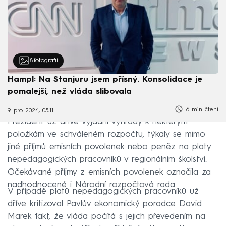
8
fotografií
Hampl: Na Stanjuru jsem přísný. Konsolidace je
pomalejší, než vláda slibovala
6 min čtení
9. pro 2024, 05:11
Prezident už dříve vyjádřil výhrady k některým
položkám ve schváleném rozpočtu, týkaly se mimo
jiné příjmů emisních povolenek nebo peněz na platy
nepedagogických pracovníků v regionálním školství.
Očekávané příjmy z emisních povolenek označila za
nadhodnocené i Národní rozpočtová rada.
V případě platů nepedagogických pracovníků už
dříve kritizoval Pavlův ekonomický poradce David
Marek fakt, že vláda počítá s jejich převedením na