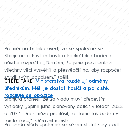
Premiér na brífinku uvedl, že se společně se
Stanjurou a Pavlem bavili o konkrétních bodech
návrhu rozpočtu. „Doufám, že jsme prezidentovi
všechny věci vysvětlili a přesvědčili ho, aby rozpočet
stvrdil svým podpisem,“ sdělil.
ČTĚTE TAKÉ:
Ministerstva rozdělují odměny
úředníkům. Měli je dostat hasiči a policisté,
rozčiluje se opozice
Stanjura pronesl, že za vládu mluví především
výsledky. „Splnili jsme plánovaný deficit v letech 2022
a 2023. Dnes můžu prohlásit, že tomu tak bude i v
tomto roce,“ zdůraznil ministr.
Předseda vlády společně se šéfem státní kasy podle