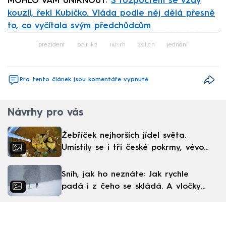
MOHLO VÁM UNIKNOUT:
S rozpočtem se vždy
kouzlí, řekl Kubičko. Vláda podle něj dělá přesně
to, co vyčítala svým předchůdcům
Failed to fetch
prezident
politika
návrh
zákon
jednání
Pro tento článek jsou komentáře vypnuté
Návrhy pro vás
Žebříček nejhorších jídel světa.
Umístily se i tři české pokrmy, vévodí
skandinávská kuchyně
Sníh, jak ho neznáte: Jak rychle
padá i z čeho se skládá. A vločky
nejsou bílé