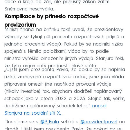
obce a kraje od září, ale příslušný zákon zatím
Sněmovna neschválila.
Komplikace by přineslo rozpočtové
provizorium
Ministr financí na brífinku také uvedl, že prezidentovy
výhrady se týkají půl procenta rozpočtových příjmů a
jednoho procenta výdajů. Pokud by se naplnila rizika
spojená s těmito položkami, vláda by to podle
ministra vyřešila omezením jiných výdajů. Stanjura řekl,
že tyto argumenty přednesl i hlavě státu.
„Ujistil jsem prezidenta Pavla, že pokud by se naplnila
rizika zmiňovaná rozpočtovou radou, jsme jako vláda
připraveni omezit jiné například provozní výdaje
(nikoliv investice) tak, abychom dodrželi naplánovaný
schodek jako v letech 2022 a 2023. Stejně tak, věřím,
dodržíme naplánovaný schodek letos,“
napsal
Stanjura na sociální síti X.
Dnes jsme se s
@P_Fiala
setkali s
@prezidentpavel
na
Hradě. Ujistil jsem prezidenta Pavla, že pokud by se