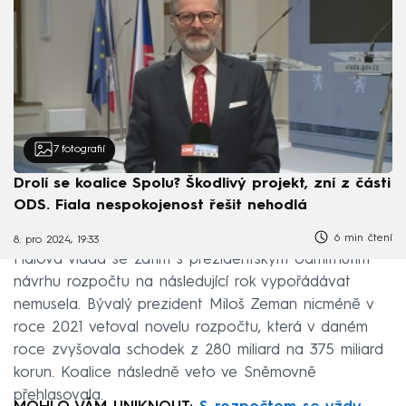
7
fotografií
Drolí se koalice Spolu? Škodlivý projekt, zní z části
ODS. Fiala nespokojenost řešit nehodlá
6 min čtení
8. pro 2024, 19:33
Fialova vláda se zatím s prezidentským odmítnutím
návrhu rozpočtu na následující rok vypořádávat
nemusela. Bývalý prezident Miloš Zeman nicméně v
roce 2021 vetoval novelu rozpočtu, která v daném
roce zvyšovala schodek z 280 miliard na 375 miliard
korun. Koalice následně veto ve Sněmovně
přehlasovala.