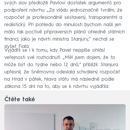
svých slov předložili Pavlovi dostatek argumentů pro
podpoření návrhu. „Za vládu jednoznačně tvrdím, že
rozpočet je profesionálně sestavený, transparentní a
realistický. Při pohledu do minulosti bychom našli jen
málo tak poctivě připravených plánů ohledně státních
financí, jako je návrh ministra Stanjury,“ nechal se
slyšet Fiala.
Vyjádřil se i k tomu, kdy Pavel nejspíše ohlásí
veřejnosti své rozhodnutí. „Měl jsem dojem, že to
může být do týdne nebo 12 dnů,“ přiblížil. Stanjura
upřesnil, že Sněmovna odeslala schválený rozpočet
na Hrad v pátek, hlava státu má následně podle
zákona 15 dní na to, aby se k návrhu vyjádřila.
Čtěte také