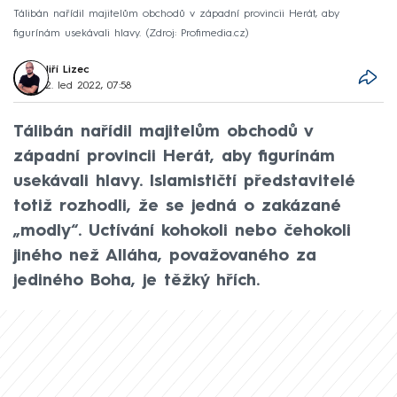
Tálibán nařídil majitelům obchodů v západní provincii Herát, aby
figurínám usekávali hlavy.
Zdroj: Profimedia.cz
Jiří Lizec
2. led 2022, 07:58
Tálibán nařídil majitelům obchodů v
západní provincii Herát, aby figurínám
usekávali hlavy. Islamističtí představitelé
totiž rozhodli, že se jedná o zakázané
„modly“. Uctívání kohokoli nebo čehokoli
jiného než Alláha, považovaného za
jediného Boha, je těžký hřích.