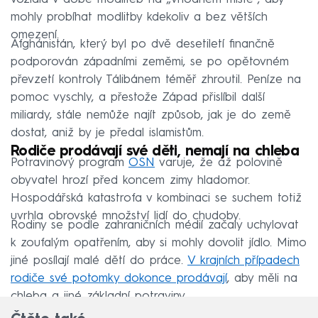
mohly probíhat modlitby kdekoliv a bez větších
omezení.
Afghánistán, který byl po dvě desetiletí finančně
podporován západními zeměmi, se po opětovném
převzetí kontroly Tálibánem téměř zhroutil. Peníze na
pomoc vyschly, a přestože Západ přislíbil další
miliardy, stále nemůže najít způsob, jak je do země
dostat, aniž by je předal islamistům.
Rodiče prodávají své děti, nemají na chleba
Potravinový program
OSN
varuje, že až polovině
obyvatel hrozí před koncem zimy hladomor.
Hospodářská katastrofa v kombinaci se suchem totiž
uvrhla obrovské množství lidí do chudoby.
Rodiny se podle zahraničních médií začaly uchylovat
k zoufalým opatřením, aby si mohly dovolit jídlo. Mimo
jiné posílají malé dětí do práce.
V krajních případech
rodiče své potomky dokonce prodávají
, aby měli na
chleba a jiné základní potraviny.