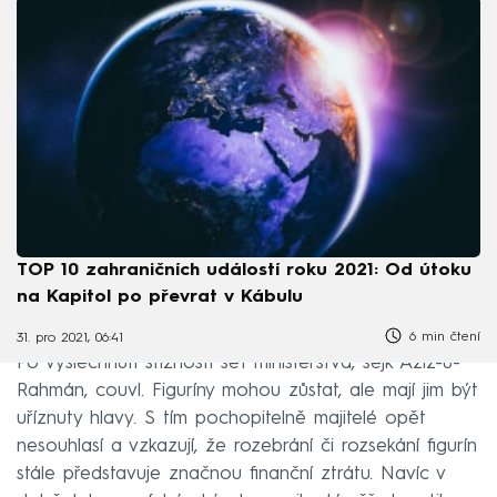
TOP 10 zahraničních událostí roku 2021: Od útoku
na Kapitol po převrat v Kábulu
6 min čtení
31. pro 2021, 06:41
Po vyslechnutí stížností šéf ministerstva, šejk Azíz-u-
Rahmán, couvl. Figuríny mohou zůstat, ale mají jim být
uříznuty hlavy. S tím pochopitelně majitelé opět
nesouhlasí a vzkazují, že rozebrání či rozsekání figurín
stále představuje značnou finanční ztrátu. Navíc v