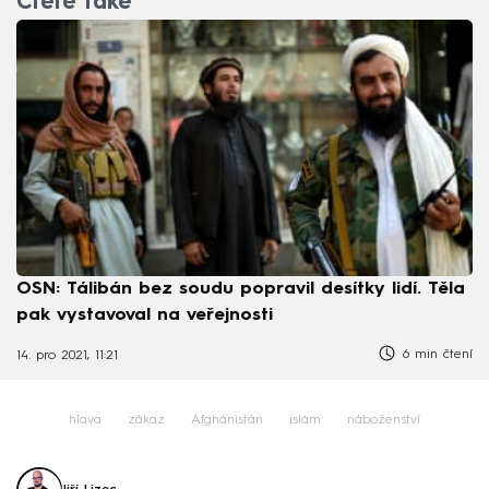
Čtěte také
OSN: Tálibán bez soudu popravil desítky lidí. Těla
pak vystavoval na veřejnosti
6 min čtení
14. pro 2021, 11:21
hlava
zákaz
Afghánistán
islám
náboženství