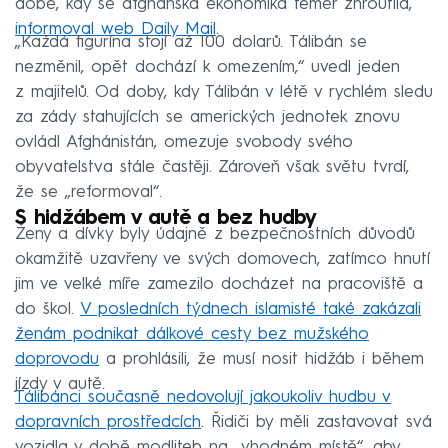
době, kdy se afghánská ekonomika téměř zhroutila,
informoval web Daily Mail
.
„Každá figurína stojí až 100 dolarů. Tálibán se
nezměnil, opět dochází k omezením,“ uvedl jeden
z majitelů. Od doby, kdy Tálibán v létě v rychlém sledu
za zády stahujících se amerických jednotek znovu
ovládl Afghánistán, omezuje svobody svého
obyvatelstva stále častěji. Zároveň však světu tvrdí,
že se „reformoval“.
S hidžábem v autě a bez hudby
Ženy a dívky byly údajně z bezpečnostních důvodů
okamžitě uzavřeny ve svých domovech, zatímco hnutí
jim ve velké míře zamezilo docházet na pracoviště a
do škol.
V posledních týdnech islamisté také zakázali
ženám podnikat dálkové cesty bez mužského
doprovodu
a prohlásili, že musí nosit hidžáb i během
jízdy v autě.
Tálibánci současně nedovolují jakoukoliv hudbu v
dopravních prostředcích
. Řidiči by měli zastavovat svá
vozidla v době modliteb na „vhodném místě“, aby