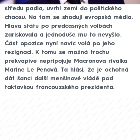
vládu premiéra Michela Barniera, která ve
středu padla, uvrhl zemi do politického
chaosu. Na tom se shodují evropská média.
Hlava státu po předčasných volbách
zariskovala a jednoduše mu to nevyšlo.
Část opozice nyní navíc volá po jeho
rezignaci. K tomu se možná trochu
překvapivě nepřipojuje Macronova rivalka
Marine Le Penová. Ta hlásí, že je ochotná
dát šanci další menšinové vládě pod
taktovkou francouzského prezidenta.