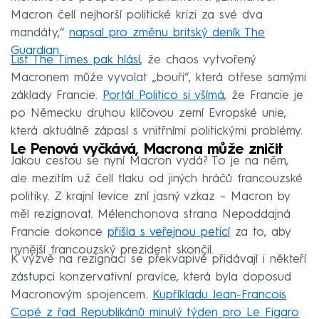
Macron čelí nejhorší politické krizi za své dva
mandáty,“
napsal pro změnu britský deník The
Guardian
.
List The Times pak hlásí
, že chaos vytvořený
Macronem může vyvolat „bouři“, která otřese samými
základy Francie.
Portál Politico si všímá
, že Francie je
po Německu druhou klíčovou zemí Evropské unie,
která aktuálně zápasí s vnitřními politickými problémy.
Le Penová vyčkává, Macrona může zničit
Jakou cestou se nyní Macron vydá? To je na něm,
ale mezitím už čelí tlaku od jiných hráčů francouzské
politiky. Z krajní levice zní jasný vzkaz – Macron by
měl rezignovat. Mélenchonova strana Nepoddajná
Francie dokonce
přišla s veřejnou peticí
za to, aby
nynější francouzský prezident skončil.
K výzvě na rezignaci se překvapivě přidávají i někteří
zástupci konzervativní pravice, která byla doposud
Macronovým spojencem.
Kupříkladu Jean-Francois
Copé z řad Republikánů minulý týden pro Le Figaro