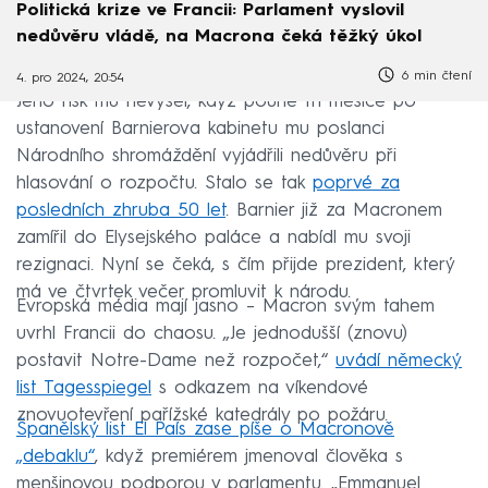
Politická krize ve Francii: Parlament vyslovil
nedůvěru vládě, na Macrona čeká těžký úkol
6 min čtení
4. pro 2024, 20:54
Jeho risk mu nevyšel, když pouhé tři měsíce po
ustanovení Barnierova kabinetu mu poslanci
Národního shromáždění vyjádřili nedůvěru při
hlasování o rozpočtu. Stalo se tak
poprvé za
posledních zhruba 50 let
. Barnier již za Macronem
zamířil do Elysejského paláce a nabídl mu svoji
rezignaci. Nyní se čeká, s čím přijde prezident, který
má ve čtvrtek večer promluvit k národu.
Evropská média mají jasno – Macron svým tahem
uvrhl Francii do chaosu. „Je jednodušší (znovu)
postavit Notre-Dame než rozpočet,“
uvádí německý
list Tagesspiegel
s odkazem na víkendové
znovuotevření pařížské katedrály po požáru.
Španělský list El País zase píše o Macronově
„debaklu“
, když premiérem jmenoval člověka s
menšinovou podporou v parlamentu. „Emmanuel