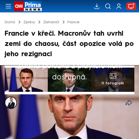
Domů
Zprávy
Zahraničí
Francie
Francie v křeči. Macronův tah uvrhl
zemi do chaosu, část opozice volá po
jeho rezignaci
Žádná položka z playlistu není
dostupná.
11 fotografií
Tomáš Kačmár
5. pro 2024, 16:24
Francouzský prezident Emmanuel Macron
povolebním tahem jmenovat menšinovou