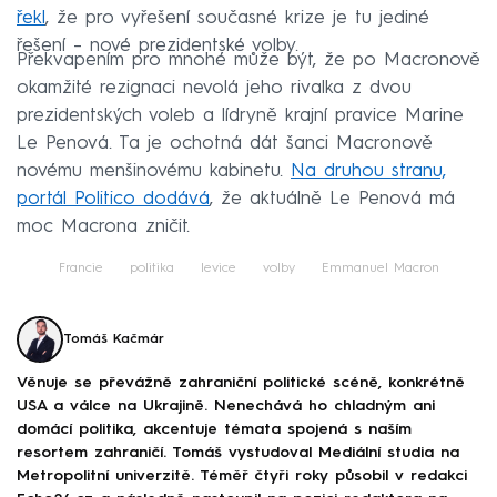
řekl
, že pro vyřešení současné krize je tu jediné
řešení – nové prezidentské volby.
Překvapením pro mnohé může být, že po Macronově
okamžité rezignaci nevolá jeho rivalka z dvou
prezidentských voleb a lídryně krajní pravice Marine
Le Penová. Ta je ochotná dát šanci Macronově
novému menšinovému kabinetu.
Na druhou stranu,
portál Politico dodává
, že aktuálně Le Penová má
moc Macrona zničit.
Francie
politika
levice
volby
Emmanuel Macron
Tomáš Kačmár
Věnuje se převážně zahraniční politické scéně, konkrétně
USA a válce na Ukrajině. Nenechává ho chladným ani
domácí politika, akcentuje témata spojená s naším
resortem zahraničí. Tomáš vystudoval Mediální studia na
Metropolitní univerzitě. Téměř čtyři roky působil v redakci