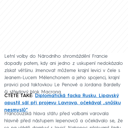
Letní volby do Národního shromáždění Francie
dopadly patem, kdy ani jedno z uskupení nedokázalo
získat většinu. Jmenovat můžeme krajní levici v čele s
Jeanem-Lucem Mélenchonem a jeho spojenci, krajní
pravici pod taktovkou Le Penové a Jordana Bardelly
či středový blok Macrona.
ČTĚTĚ TAKÉ:
Diplomatická facka Rusku. Lipavský
opustil sál při projevu Lavrova, očekával „snůšku
nesmyslů“
Francouzská hlava státu před volbami varovala
hlavně před nástupem lepenovců a očekávalo se, že