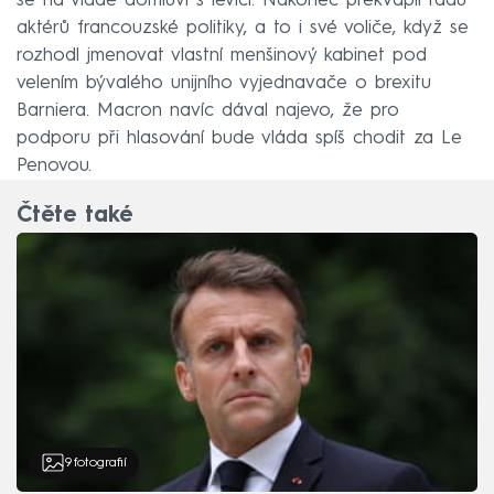
se na vládě domluví s levicí. Nakonec překvapil řadu
aktérů francouzské politiky, a to i své voliče, když se
rozhodl jmenovat vlastní menšinový kabinet pod
velením bývalého unijního vyjednavače o brexitu
Barniera. Macron navíc dával najevo, že pro
podporu při hlasování bude vláda spíš chodit za Le
Penovou.
Čtěte také
9
fotografií