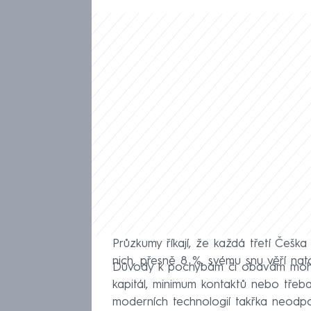
Průzkumy říkají, že každá třetí Češka
nich, přesně 8 %, svému snu věří nat
Důvody k pochybám či obavám mohou
kapitál, minimum kontaktů nebo třeba
moderních technologií takřka neodpo