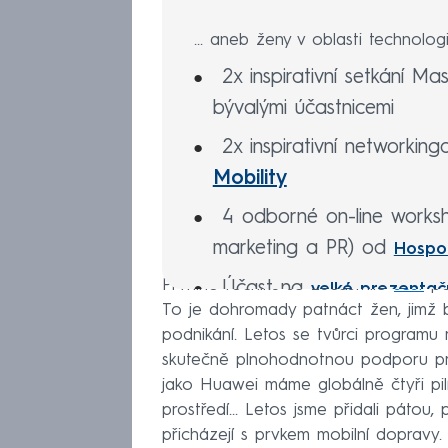
... aneb ženy v oblasti technolog
2x inspirativní setkání M
bývalými účastnicemi
2x inspirativní networking
Mobility
4 odborné on-line workshop
marketing a PR) od
Hospo
Prvního ročníku se zúčastnilo
šest
po
Účast na
velké prezentačn
To je dohromady patnáct žen, jimž by
záštitou předsedy vlády 
podnikání. Letos se tvůrci programu 
1x online setkání s význ
skutečně plnohodnotnou podporu pro
jako Huawei máme globálně čtyři pilíř
Účast na závěrečném
sl
prostředí... Letos jsme přidali pátou
programu WIT s partnery 
přicházejí s prvkem mobilní dopravy