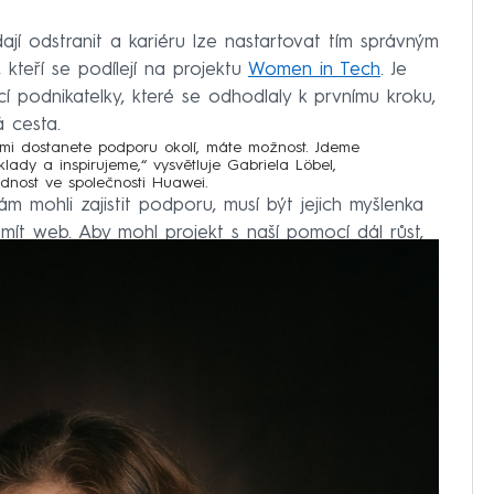
jí odstranit a kariéru lze nastartovat tím správným
kteří se podílejí na projektu
Women in Tech
. Je
cí podnikatelky, které se odhodlaly k prvnímu kroku,
á cesta.
mi dostanete podporu okolí, máte možnost. Jdeme
lady a inspirujeme,“ vysvětluje Gabriela Löbel,
dnost ve společnosti
Huawei
.
 mohli zajistit podporu, musí být jejich myšlenka
 mít web. Aby mohl projekt s naší pomocí dál růst,