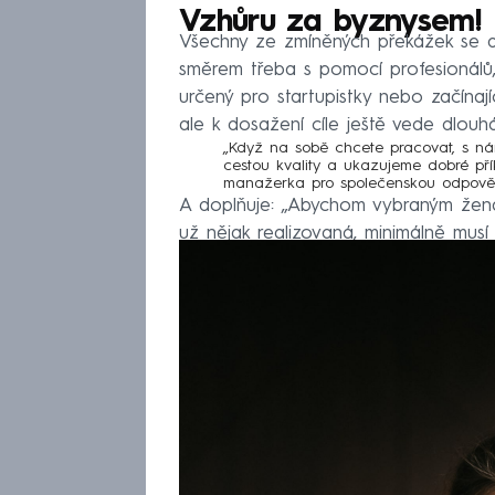
Vzhůru za byznysem!
Všechny ze zmíněných překážek se da
směrem třeba s pomocí profesionálů, 
určený pro startupistky nebo začínají
ale k dosažení cíle ještě vede dlouh
„Když na sobě chcete pracovat, s ná
cestou kvality a ukazujeme dobré přík
manažerka pro společenskou odpově
A doplňuje: „Abychom vybraným ženám
už nějak realizovaná, minimálně musí
potřebujeme, aby byl ukotvený.“