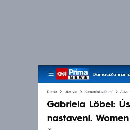
Domácí
Zahranič
Pořady
Domů
Lifestyle
Komerční sdělení
Advert
Gabriela Löbel: Ú
nastavení. Women 