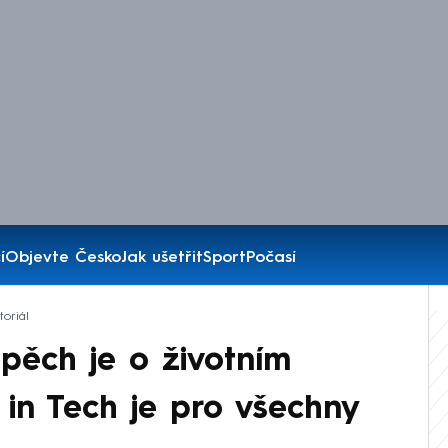
í
Objevte Česko
Jak ušetřit
Sport
Počasí
oriál
spěch je o životním
in Tech je pro všechny