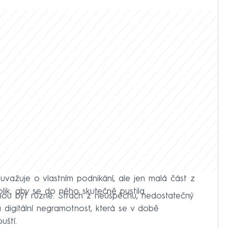
 uvažuje o vlastním podnikání, ale jen malá část z
olik, aby se do něho skutečně pustila.
 být různé. Strach z neúspěchu, nedostatečný
 digitální negramotnost, která se v době
uští.