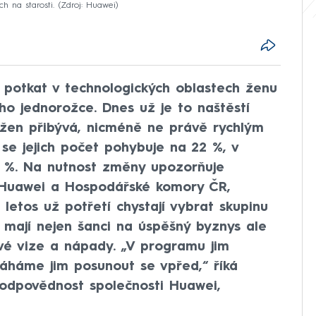
 na starosti.
Zdroj: Huawei
že potkat v technologických oblastech ženu
ho jednorožce. Dnes už je to naštěstí
 žen přibývá, nicméně ne právě rychlým
se jejich počet pohybuje na 22 %, v
 %. Na nutnost změny upozorňuje
i Huawei a Hospodářské komory ČR,
letos už potřetí chystají vybrat skupinu
 mají nejen šanci na úspěšný byznys ale
vé vize a nápady. „V programu jim
áme jim posunout se vpřed,“ říká
odpovědnost společnosti Huawei,