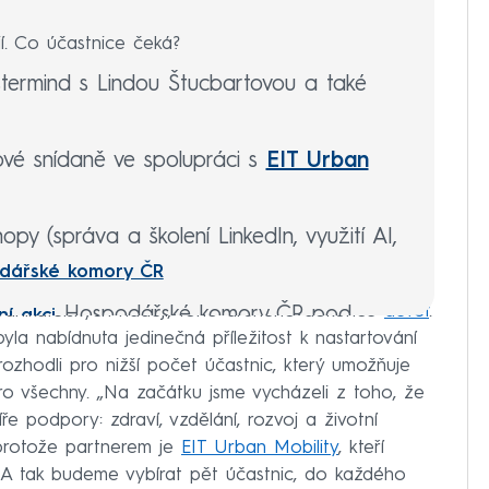
ií. Co účastnice čeká?
astermind s Lindou Štucbartovou a také
ové snídaně ve spolupráci s
EIT Urban
y (správa a školení LinkedIn, využití AI,
dářské komory ČR
dnikatelských nadějí, toho druhého dokonce
devět
.
Hospodářské komory ČR pod
í akci
la nabídnuta jedinečná příležitost k nastartování
ČR v červnu 2024
rozhodli pro nižší počet účastnic, který umožňuje
amnou osobností českého byznysu
 všechny. „Na začátku jsme vycházeli z toho, že
e podpory: zdraví, vzdělání, rozvoj a životní
a vyhodnocení
avnostním ocenění
, protože partnerem je
EIT Urban Mobility
, kteří
a médiiPR podporu během celého roku –
. A tak budeme vybírat pět účastnic, do každého