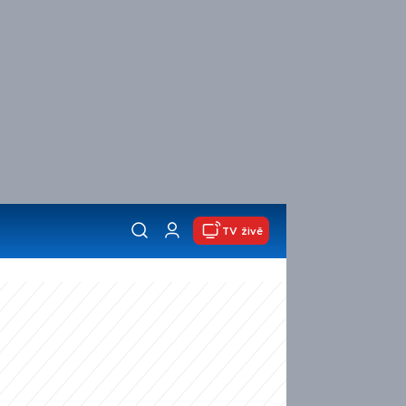
TV živě