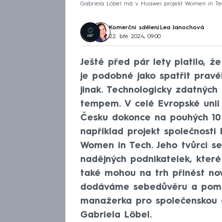
Gabriela Löbel má v Huawei projekt Women in Tech
Komerční sdělení
,
Lea Janochová
22. bře 2024, 09:00
Ještě před pár lety platilo, 
je podobné jako spatřit pravé
jinak. Technologicky zdatných
tempem. V celé Evropské unii 
Česku dokonce na pouhých 10
například projekt společnost
Women in Tech. Jeho tvůrci se 
nadějných podnikatelek, které
také mohou na trh přinést no
dodáváme sebedůvěru a pomáh
manažerka pro společenskou 
Gabriela Löbel.