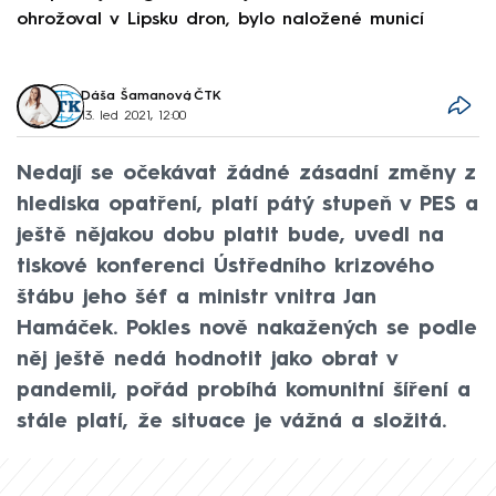
ohrožoval v Lipsku dron, bylo naložené municí
e
Dáša Šamanová
,
ČTK
13. led 2021, 12:00
Nedají se očekávat žádné zásadní změny z
hlediska opatření, platí pátý stupeň v PES a
ještě nějakou dobu platit bude, uvedl na
tiskové konferenci Ústředního krizového
štábu jeho šéf a ministr vnitra Jan
Hamáček. Pokles nově nakažených se podle
něj ještě nedá hodnotit jako obrat v
pandemii, pořád probíhá komunitní šíření a
stále platí, že situace je vážná a složitá.