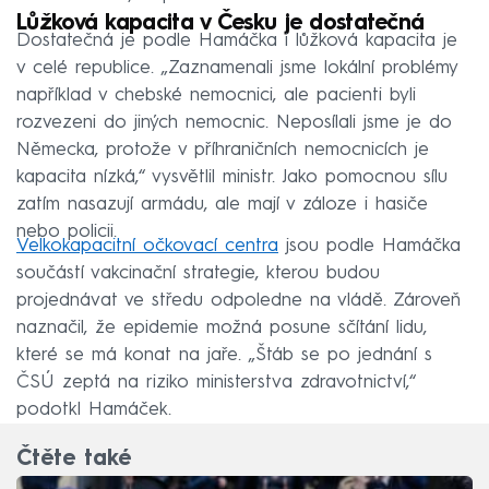
Lůžková kapacita v Česku je dostatečná
Dostatečná je podle Hamáčka i lůžková kapacita je
v celé republice. „Zaznamenali jsme lokální problémy
například v chebské nemocnici, ale pacienti byli
rozvezeni do jiných nemocnic. Neposílali jsme je do
Německa, protože v příhraničních nemocnicích je
kapacita nízká,“ vysvětlil ministr. Jako pomocnou sílu
zatím nasazují armádu, ale mají v záloze i hasiče
nebo policii.
Velkokapacitní očkovací centra
jsou podle Hamáčka
součástí vakcinační strategie, kterou budou
projednávat ve středu odpoledne na vládě. Zároveň
naznačil, že epidemie možná posune sčítání lidu,
které se má konat na jaře. „Štáb se po jednání s
ČSÚ zeptá na riziko ministerstva zdravotnictví,“
podotkl Hamáček.
Čtěte také