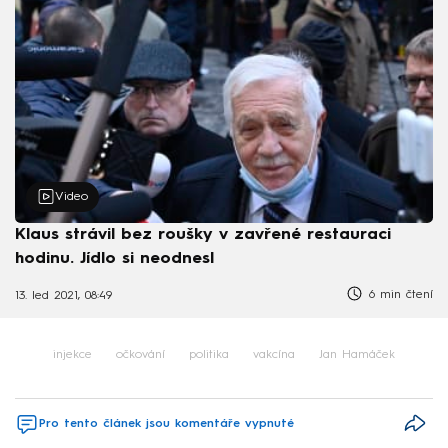
Video
Klaus strávil bez roušky v zavřené restauraci
hodinu. Jídlo si neodnesl
6 min čtení
13. led 2021, 08:49
injekce
očkování
politika
vakcína
Jan Hamáček
Pro tento článek jsou komentáře vypnuté