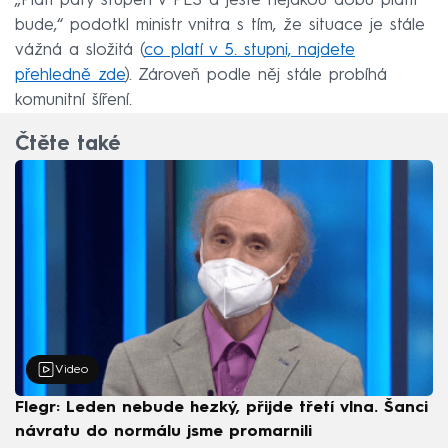
„Platí pátý stupeň v PES a ještě nějakou dobu platit
bude,“ podotkl ministr vnitra s tím, že situace je stále
vážná a složitá (
co platí v 5. stupni, najdete
přehledně zde
). Zároveň podle něj stále probíhá
komunitní šíření.
Čtěte také
Video
Flegr: Leden nebude hezký, přijde třetí vlna. Šanci
návratu do normálu jsme promarnili