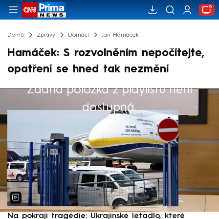
Domů
Zprávy
Domácí
Jan Hamáček
Hamáček: S rozvolněním nepočítejte,
opatření se hned tak nezmění
Žádná položka z playlistu není
Výběr redakce
dostupná.
Na pokraji tragédie: Ukrajinské letadlo, které
P