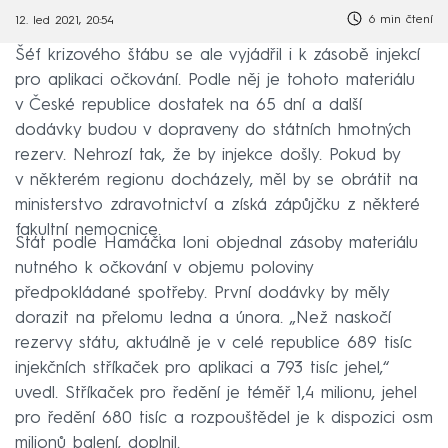
6 min čtení
12. led 2021, 20:54
Šéf krizového štábu se ale vyjádřil i k zásobě injekcí
pro aplikaci očkování. Podle něj je tohoto materiálu
v České republice dostatek na 65 dní a další
dodávky budou v dopraveny do státních hmotných
rezerv. Nehrozí tak, že by injekce došly. Pokud by
v některém regionu docházely, měl by se obrátit na
ministerstvo zdravotnictví a získá zápůjčku z některé
fakultní nemocnice.
Stát podle Hamáčka loni objednal zásoby materiálu
nutného k očkování v objemu poloviny
předpokládané spotřeby. První dodávky by měly
dorazit na přelomu ledna a února. „Než naskočí
rezervy státu, aktuálně je v celé republice 689 tisíc
injekčních stříkaček pro aplikaci a 793 tisíc jehel,“
uvedl. Stříkaček pro ředění je téměř 1,4 milionu, jehel
pro ředění 680 tisíc a rozpouštědel je k dispozici osm
milionů balení, doplnil.