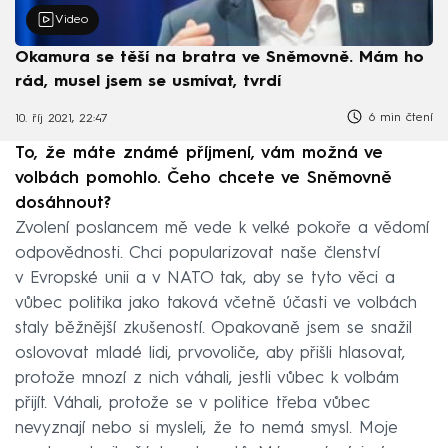
Video
Okamura se těší na bratra ve Sněmovně. Mám ho
rád, musel jsem se usmívat, tvrdí
6 min čtení
10. říj 2021, 22:47
To, že máte známé příjmení, vám možná ve
volbách pomohlo. Čeho chcete ve Sněmovně
dosáhnout?
Zvolení poslancem mě vede k velké pokoře a vědomí
odpovědnosti. Chci popularizovat naše členství
v Evropské unii a v NATO tak, aby se tyto věci a
vůbec politika jako taková včetně účasti ve volbách
staly běžnější zkušeností. Opakovaně jsem se snažil
oslovovat mladé lidi, prvovoliče, aby přišli hlasovat,
protože mnozí z nich váhali, jestli vůbec k volbám
přijít. Váhali, protože se v politice třeba vůbec
nevyznají nebo si mysleli, že to nemá smysl. Moje