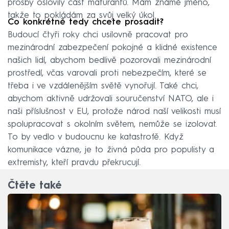
prosby oslovily část maturantů. Mám známé jméno,
takže to pokládám za svůj velký úkol.
Co konkrétně tedy chcete prosadit?
Budoucí čtyři roky chci usilovně pracovat pro
mezinárodní zabezpečení pokojné a klidné existence
našich lidí, abychom bedlivě pozorovali mezinárodní
prostředí, včas varovali proti nebezpečím, které se
třeba i ve vzdálenějším světě vynořují. Také chci,
abychom aktivně udržovali souručenství NATO, ale i
naši příslušnost v EU, protože národ naší velikosti musí
spolupracovat s okolním světem, nemůže se izolovat.
To by vedlo v budoucnu ke katastrofě. Když
komunikace vázne, je to živná půda pro populisty a
extremisty, kteří pravdu překrucují.
Čtěte také