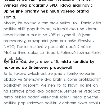
vymezil vůči programu SPD, lidovci mají navíc
úplně jiné priority než hnutí vašeho bratra
Tomia.
Myslím, že politika v tom hraje velkou roli. Tomio dělá
politiku příliš populistickou, extremistickou, se kterou
nesouhlasím a musím se vůči ní vymezit. Já jsem
proevropský, prozápadní, jsem pro naše členství v
NATO, Tomio zastává v podstatě opačný názor.
Možná tíhne dokonce třeba k Putinově režimu, Rusku
a tak dále.
Byl jste rád, že jste se z 15. místa kandidátky
nakonec do Sněmovny probojoval?
Je to taková zvláštnost, že jsme v tomto volebním
období ve Sněmovně dva bratři s úplně protikladným
politickým názorem. Ale není to to hlavní na mé ani
na Tomiově práci jako poslance. Jestliže se však skrz
tento příběh podaří veřejnosti sdělit i něco z věcné
politiky, popularizovat politiku v dobrém slova smyslu,