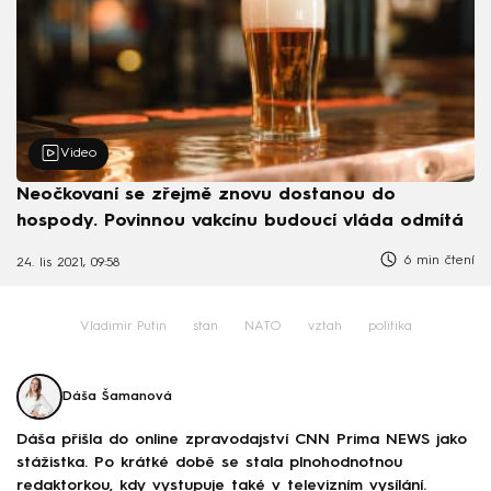
Video
Neočkovaní se zřejmě znovu dostanou do
hospody. Povinnou vakcínu budoucí vláda odmítá
6 min čtení
24. lis 2021, 09:58
Vladimir Putin
stan
NATO
vztah
politika
Dáša Šamanová
Dáša přišla do online zpravodajství CNN Prima NEWS jako
stážistka. Po krátké době se stala plnohodnotnou
redaktorkou, kdy vystupuje také v televizním vysílání.