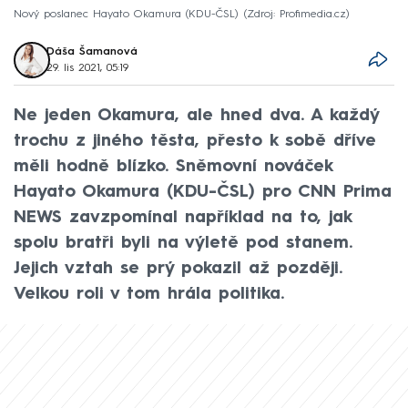
Nový poslanec Hayato Okamura (KDU-ČSL)
Zdroj: Profimedia.cz
Dáša Šamanová
29. lis 2021, 05:19
Ne jeden Okamura, ale hned dva. A každý
trochu z jiného těsta, přesto k sobě dříve
měli hodně blízko. Sněmovní nováček
Hayato Okamura (KDU-ČSL) pro CNN Prima
NEWS zavzpomínal například na to, jak
spolu bratři byli na výletě pod stanem.
Jejich vztah se prý pokazil až později.
Velkou roli v tom hrála politika.