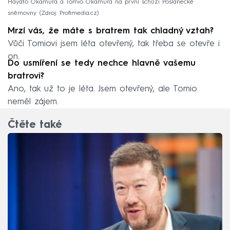
Hayato Okamura a Tomio Okamura na první schůzi Poslanecké
sněmovny
Zdroj: Profimedia.cz
Mrzí vás, že máte s bratrem tak chladný vztah?
Vůči Tomiovi jsem léta otevřený, tak třeba se otevře i
on.
Do usmíření se tedy nechce hlavně vašemu
bratrovi?
Ano, tak už to je léta. Jsem otevřený, ale Tomio
neměl zájem.
Čtěte také