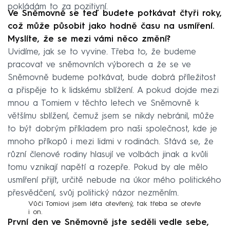
pokládám to za pozitivní.
Ve Sněmovně se teď budete potkávat čtyři roky,
což může působit jako hodně času na usmíření.
Myslíte, že se mezi vámi něco změní?
Uvidíme, jak se to vyvine. Třeba to, že budeme
pracovat ve sněmovních výborech a že se ve
Sněmovně budeme potkávat, bude dobrá příležitost
a přispěje to k lidskému sblížení. A pokud dojde mezi
mnou a Tomiem v těchto letech ve Sněmovně k
většímu sblížení, čemuž jsem se nikdy nebránil, může
to být dobrým příkladem pro naši společnost, kde je
mnoho příkopů i mezi lidmi v rodinách. Stává se, že
různí členové rodiny hlasují ve volbách jinak a kvůli
tomu vznikají napětí a rozepře. Pokud by ale mělo
usmíření přijít, určitě nebude na úkor mého politického
přesvědčení, svůj politický názor nezměním.
Vůči Tomiovi jsem léta otevřený, tak třeba se otevře
i on.
První den ve Sněmovně jste seděli vedle sebe,