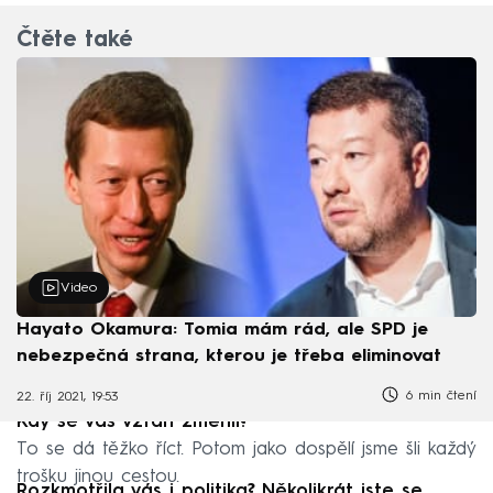
Čtěte také
Video
Hayato Okamura: Tomia mám rád, ale SPD je
nebezpečná strana, kterou je třeba eliminovat
6 min čtení
22. říj 2021, 19:53
Kdy se váš vztah změnil?
To se dá těžko říct. Potom jako dospělí jsme šli každý
trošku jinou cestou.
Rozkmotřila vás i politika? Několikrát jste se