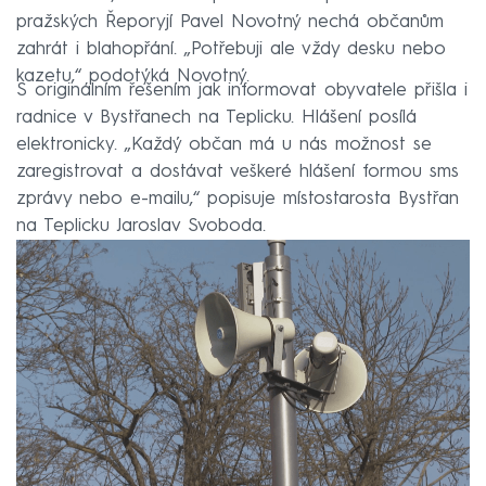
pražských Řeporyjí Pavel Novotný nechá občanům
zahrát i blahopřání. „Potřebuji ale vždy desku nebo
kazetu,“ podotýká Novotný.
S originálním řešením jak informovat obyvatele přišla i
radnice v Bystřanech na Teplicku. Hlášení posílá
elektronicky. „Každý občan má u nás možnost se
zaregistrovat a dostávat veškeré hlášení formou sms
zprávy nebo e-mailu,“ popisuje místostarosta Bystřan
na Teplicku Jaroslav Svoboda.