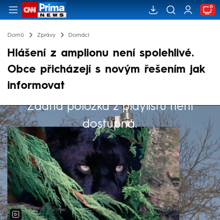
Domů
Zprávy
Domácí
Hlášení z amplionu není spolehlivé.
Obce přicházejí s novým řešením jak
informovat
Žádná položka z playlistu není
Výběr redakce
dostupná.