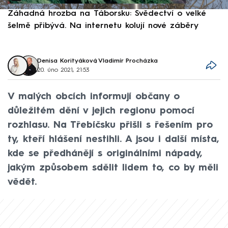
Záhadná hrozba na Táborsku: Svědectví o velké
S
šelmě přibývá. Na internetu kolují nové záběry
d
Denisa Korityáková
,
Vladimír Procházka
20. úno 2021, 21:53
V malých obcích informují občany o
důležitém dění v jejich regionu pomocí
rozhlasu. Na Třebíčsku přišli s řešením pro
ty, kteří hlášení nestihli. A jsou i další místa,
kde se předhánějí s originálními nápady,
jakým způsobem sdělit lidem to, co by měli
vědět.