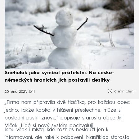
Sněhulák jako symbol přátelství. Na česko-
německých hranicích jich postavili desítky
6 min čtení
20. úno 2021, 16:11
„Firma nám připravila dvě tlačítka, pro každou obec
jedno, takže kdokoliv hlášení přeslechne, může si
poslední pustit znovu,“ popisuje starosta obce Jiří
Vlček. Lidé si nový systém pochvalují.
Jsou však i místa, kde rozhlas neslouží jen k
informování, ale také k pobavení. Například starosta