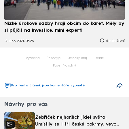
Nízké úrokové sazby hrají obcím do karet. Měly by
si půjčit na investice, míní experti
6 min čtení
14. úno 2021, 06:28
Vysočina
Řeporyje
Ústecký kraj
Třebíč
Pavel Novotný
Pro tento článek jsou komentáře vypnuté
Návrhy pro vás
Žebříček nejhorších jídel světa.
Umístily se i tři české pokrmy, vévodí