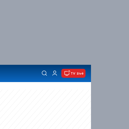
TV živě