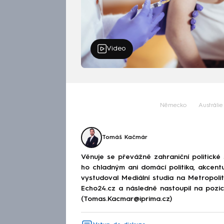
Video
Německo
Austrálie
Tomáš Kačmár
Věnuje se převážně zahraniční politické
ho chladným ani domácí politika, akcent
vystudoval Mediální studia na Metropolitn
Echo24.cz a následně nastoupil na poz
(Tomas.Kacmar@iprima.cz)