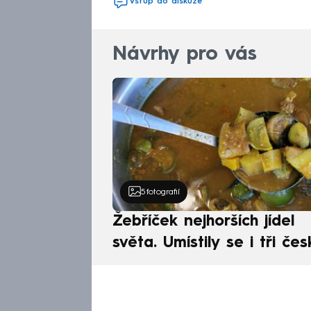
Vstup do diskuze
Návrhy pro vás
5
fotografií
Žebříček nejhorších jídel
světa. Umístily se i tři čes
pokrmy, vévodí skandináv
kuchyně