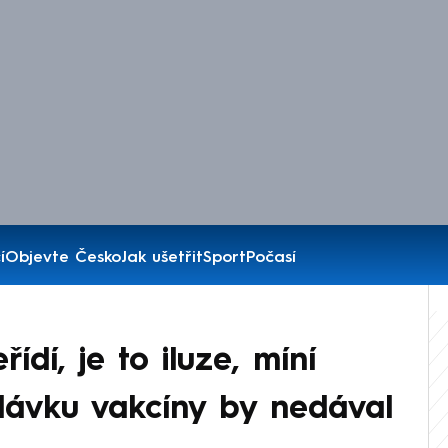
í
Objevte Česko
Jak ušetřit
Sport
Počasí
dí, je to iluze, míní
dávku vakcíny by nedával