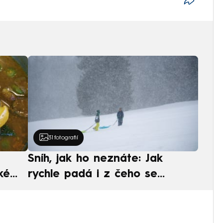
31
fotografií
Sníh, jak ho neznáte: Jak
ké
rychle padá i z čeho se
ská
skládá. A vločky nejsou bílé