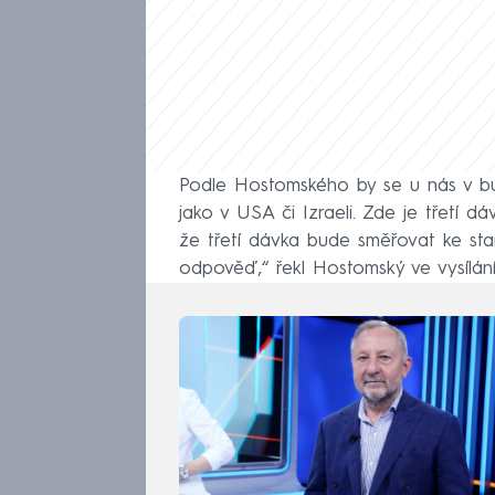
Podle Hostomského by se u nás v 
jako v USA či Izraeli. Zde je třetí dá
že třetí dávka bude směřovat ke starš
odpověď,“ řekl Hostomský ve vysíl