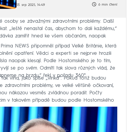
6 min čtení
13. srp 2021, 14:49
ké osoby se závažnými zdravotními problémy. Další
čkat. „Ještě nenastal čas, abychom to dali každému,“
 dávka zamířit hned ke všem občanům, naopak
 Prima NEWS připomněl případ Velké Británie, která
ění opatření. Vědci a experti se nejprve hrozili
ísla naopak klesají. Podle Hostomského je to tím,
víjí se po svém. Odmítl tak slova různých vlád, že
 šlápneme na brzdu,“ řekl v pořadu 360°.
ak vlna, jako spíše „vlnka“. Pokud totiž budou
 se zdravotními problémy, ve velké většině očkovaní,
adnou nákazou vesměs zvládnou poradit. Počty
dzim v takovém případě budou podle Hostomského