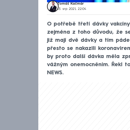
Tomáš Kačmár
13. srp 2021, 22:04
O potřebě třetí dávky vakcíny 
zejména z toho důvodu, že se 
již mají dvě dávky a tím páde
přesto se nakazili koronavir
by proto další dávka měla zpr
vážným onemocněním. Řekl to
NEWS.