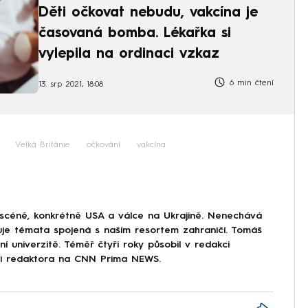
Děti očkovat nebudu, vakcína je
časovaná bomba. Lékařka si
vylepila na ordinaci vzkaz
6 min čtení
13. srp 2021, 18:08
Velká Británie
očkování
vakcína
 scéně, konkrétně USA a válce na Ukrajině. Nenechává
uje témata spojená s naším resortem zahraničí. Tomáš
í univerzitě. Téměř čtyři roky působil v redakci
ici redaktora na CNN Prima NEWS.