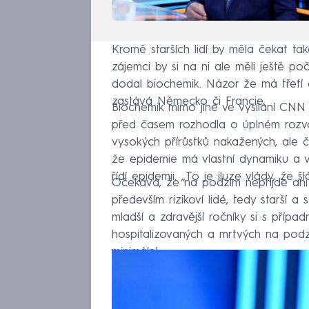
Kromě starších lidí by měla čekat ta
zájemci by si na ni ale měli ještě po
dodal biochemik. Názor že má třetí
zastává Německo či Francie.
Biochemik mimo jiné ve vysílání CNN
před časem rozhodla o úplném rozvoln
vysokých přírůstků nakažených, ale č
že epidemie má vlastní dynamiku a vy
řídí epidemii. „To je iluze vlády, že
Očekává, že na podzim nepřijde ani t
především rizikoví lidé, tedy starší a
mladší a zdravější ročníky si s příp
hospitalizovaných a mrtvých na po
minimální.