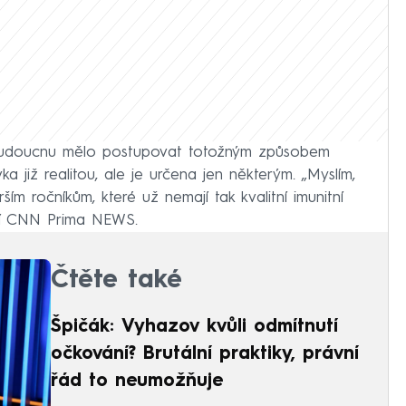
budoucnu mělo postupovat totožným způsobem
vka již realitou, ale je určena jen některým. „Myslím,
ím ročníkům, které už nemají tak kvalitní imunitní
ání CNN Prima NEWS.
Čtěte také
Špičák: Vyhazov kvůli odmítnutí
očkování? Brutální praktiky, právní
řád to neumožňuje