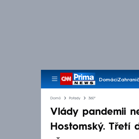
Domácí
Zahranič
Pořady
Domů
Pořady
360°
Vlády pandemii neří
Hostomský. Třetí 