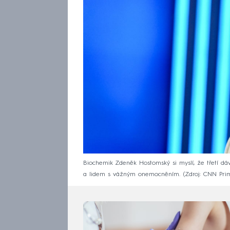
Biochemik Zdeněk Hostomský si myslí, že třetí dá
a lidem s vážným onemocněním.
Zdroj: CNN Pr