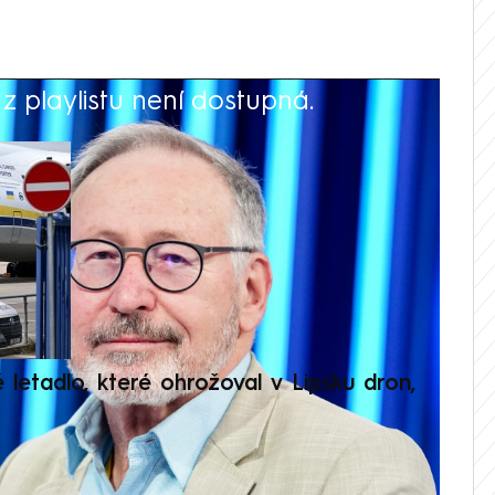
 playlistu není dostupná.
V
é letadlo, které ohrožoval v Lipsku dron,
Přilá
polit