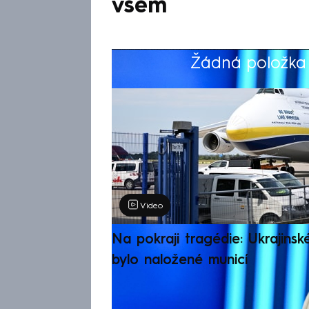
všem
Žádná položka z
Výběr redakce
Video
Na pokraji tragédie: Ukrajinsk
bylo naložené municí