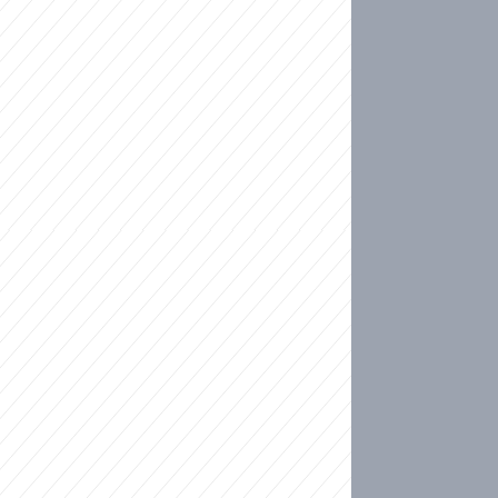
ideo
kat migranty do Česka? Sami by odešli, tvrdí exp
ické sebevraždě