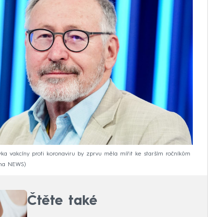
vka vakcíny proti koronaviru by zprvu měla mířit ke starším ročníkům
ima NEWS
Čtěte také