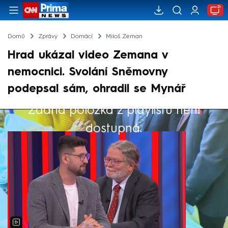
Domů
Zprávy
Domácí
Miloš Zeman
Hrad ukázal video Zemana v
nemocnici. Svolání Sněmovny
podepsal sám, ohradil se Mynář
Žádná položka z playlistu není
Výběr redakce
dostupná.