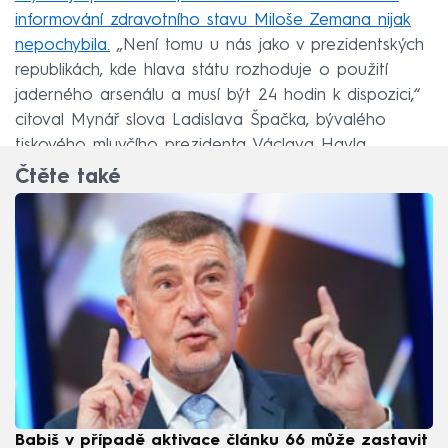
informování zdravotního stavu Miloše Zemana nijak
nepochybila.
„Není tomu u nás jako v prezidentských
republikách, kde hlava státu rozhoduje o použití
jaderného arsenálu a musí být 24 hodin k dispozici,“
citoval Mynář slova Ladislava Špačka, bývalého
tiskového mluvčího prezidenta Václava Havla.
Čtěte také
Babiš v případě aktivace článku 66 může zastavit