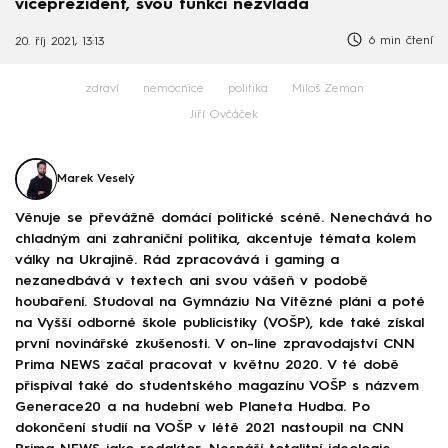
viceprezident, svou funkci nezvládá
6 min čtení
20. říj 2021, 13:13
zdraví
nemocnice
politika
Miloš Zeman
Jiří Ovčáček
Marek Veselý
Věnuje se převážně domácí politické scéně. Nenechává ho
chladným ani zahraniční politika, akcentuje témata kolem
války na Ukrajině. Rád zpracovává i gaming a
nezanedbává v textech ani svou vášeň v podobě
houbaření. Studoval na Gymnáziu Na Vítězné pláni a poté
na Vyšší odborné škole publicistiky (VOŠP), kde také získal
první novinářské zkušenosti. V on-line zpravodajství CNN
Prima NEWS začal pracovat v květnu 2020. V té době
přispíval také do studentského magazínu VOŠP s názvem
Generace20 a na hudební web Planeta Hudba. Po
dokončení studií na VOŠP v létě 2021 nastoupil na CNN