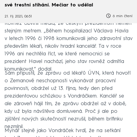
své trestní stíhání. Mečiar to udělal
6 min čtení
21. říj 2021, 06:51
Rovněž obvinil média, že českým prezidentům neměří
stejným metrem. „Během hospitalizací Václava Havla
v letech 1996 či 1998 komunikovali jeho zdravotní stav
především lékaři, nikoliv hradní kancelář. Ta v roce
1996 ani nechtěla říct, ve které nemocnici se
prezident Havel nachází, jeho stav rovněž odmítla
komunikovat,“ dodal.
Sám připustil, že zprávu od lékařů ÚVN, která hovoří
o Zemanově neschopnosti vykonávat pracovní
povinnosti, obdržel už 13. října, tedy den před
prezidentovou schůzkou s Vondráčkem. Kancléř se
ale zároveň hájil tím, že zprávu obdržel až v době,
kdy už byla návštěva domluvená. Proč ji ale po
zjištění nových skutečností nezrušil, během brífinku
nezmínil.
Mynář stejně jako Vondráček tvrdí, že na setkání