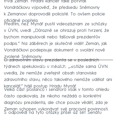
trval Zeman. Hradní kancléř také potvrdil
Vondráčkovu výpověď, že předsedu Sněmovny
k Zemanovi doprovodili policisté. To ovšem policie
oficiálně popřela.
Předtím, než Mynář pustil videozáznam ze schůzky
v ÚVN, uvedl: „Důrazně se ohrazuji proti tvrzení, že
bychom manipulovali nebo falšovali prezidentův
podpis.“ Na záběrech je skutečně vidět Zeman, jak
Vondráčkovi podepisuje dokument o svolání nově
zvolené Sněmovny.
O zdravotním stavu prezidenta se v posledních
Failed to fetch
týdnech spekulovalo v médiích. „Jestliže sama ÚVN
uvedla, že nemůže zveřejnit obsah stanoviska
zdravotního stavu, něco takového nemůže udělat ani
kancelář,“ hájil postup Hradu Mynář.
Velká část poslanců i senátorů však v tomto ohledu
často opakovala, že nikoho nežádá o konkrétní
diagnózu prezidenta, ale chce pouze vědět, zda je
Zeman schopen vykonávat své pracovní povinnosti.
S odpovědí na tyto otázky přišel až šéf Senátu