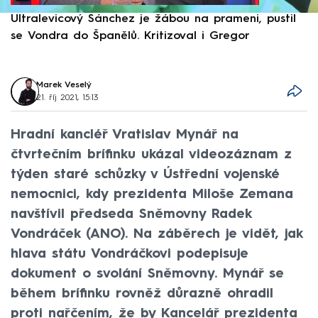
Ultralevicový Sánchez je žábou na prameni, pustil
P
se Vondra do Španělů. Kritizoval i Gregor
F
Marek Veselý
21. říj 2021, 15:13
Hradní kancléř Vratislav Mynář na
čtvrtečním brífinku ukázal videozáznam z
týden staré schůzky v Ústřední vojenské
nemocnici, kdy prezidenta Miloše Zemana
navštívil předseda Sněmovny Radek
Vondráček (ANO). Na záběrech je vidět, jak
hlava státu Vondráčkovi podepisuje
dokument o svolání Sněmovny. Mynář se
během brífinku rovněž důrazně ohradil
proti nařčením, že by Kancelář prezidenta