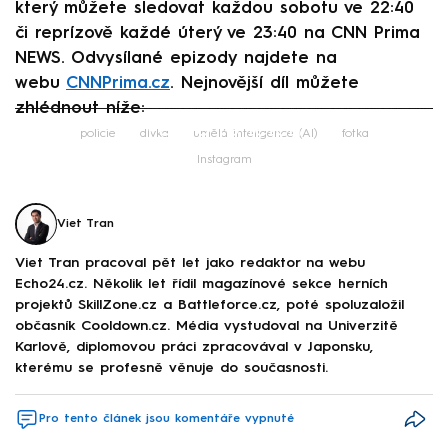
který můžete sledovat každou sobotu ve 22:40
či reprízově každé úterý ve 23:40 na CNN Prima
NEWS. Odvysílané epizody najdete na
webu
CNNPrima.cz
. Nejnovější díl můžete
zhlédnout níže:
Failed to fetch
policie
dívka
umělá inteligence (AI)
fotka
Instagram
Viet Tran
Viet Tran pracoval pět let jako redaktor na webu
Echo24.cz. Několik let řídil magazínové sekce herních
projektů SkillZone.cz a Battleforce.cz, poté spoluzaložil
občasník Cooldown.cz. Média vystudoval na Univerzitě
Karlově, diplomovou práci zpracovával v Japonsku,
kterému se profesně věnuje do současnosti.
Pro tento článek jsou komentáře vypnuté