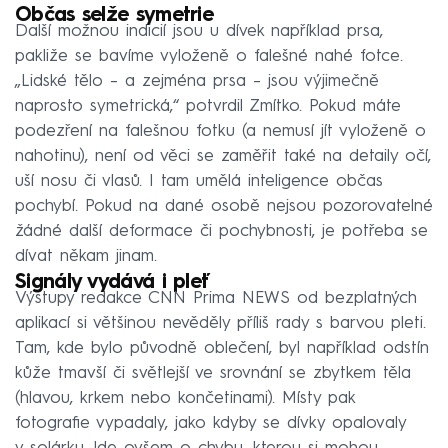
Občas selže symetrie
Další možnou indicií jsou u dívek například prsa,
pakliže se bavíme vyloženě o falešné nahé fotce.
„Lidské tělo – a zejména prsa – jsou výjimečně
naprosto symetrická,“ potvrdil Zmítko. Pokud máte
podezření na falešnou fotku (a nemusí jít vyloženě o
nahotinu), není od věci se zaměřit také na detaily očí,
uší nosu či vlasů. I tam umělá inteligence občas
pochybí. Pokud na dané osobě nejsou pozorovatelné
žádné další deformace či pochybnosti, je potřeba se
dívat někam jinam.
Signály vydává i pleť
Výstupy redakce CNN Prima NEWS od bezplatných
aplikací si většinou nevěděly příliš rady s barvou pleti.
Tam, kde bylo původně oblečení, byl například odstín
kůže tmavší či světlejší ve srovnání se zbytkem těla
(hlavou, krkem nebo končetinami). Místy pak
fotografie vypadaly, jako kdyby se dívky opalovaly