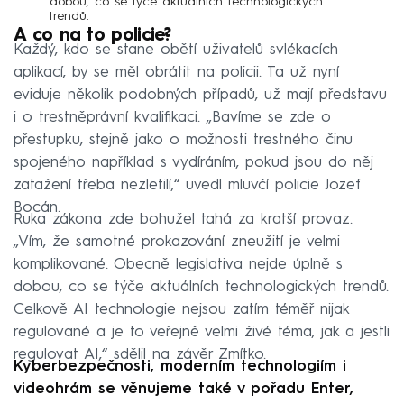
dobou, co se týče aktuálních technologických
trendů.
A co na to policie?
Každý, kdo se stane obětí uživatelů svlékacích
aplikací, by se měl obrátit na policii. Ta už nyní
eviduje několik podobných případů, už mají představu
i o trestněprávní kvalifikaci. „Bavíme se zde o
přestupku, stejně jako o možnosti trestného činu
spojeného například s vydíráním, pokud jsou do něj
zatažení třeba nezletilí,“ uvedl mluvčí policie Jozef
Bocán.
Ruka zákona zde bohužel tahá za kratší provaz.
„Vím, že samotné prokazování zneužití je velmi
komplikované. Obecně legislativa nejde úplně s
dobou, co se týče aktuálních technologických trendů.
Celkově AI technologie nejsou zatím téměř nijak
regulované a je to veřejně velmi živé téma, jak a jestli
regulovat AI,“ sdělil na závěr Zmítko.
Kyberbezpečnosti, moderním technologiím i
videohrám se věnujeme také v pořadu Enter,