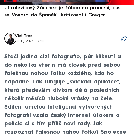
Ultralevicový Sánchez je žábou na prameni, pustil
P
se Vondra do Španělů. Kritizoval i Gregor
F
Viet Tran
30. říj 2023, 07:20
Stačí jediná cizí fotografie, pár kliknutí a
do několika vteřin má člověk před sebou
falešnou nahou fotku každého, kdo ho
napadne. Tak funguje „svlékací aplikace“,
která především dívkám dělá posledních
několik měsíců hluboké vrásky na čele.
Sdílení umělou inteligencí vytvořených
fotografií vzalo český internet útokem a
policie si s tím příliš neví rady. Jak
rozpoznat falešnou nahou fotku? Společně