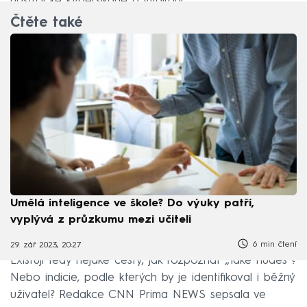
nástroj ke kyberšikaně a vydírání.
Čtěte také
Umělá inteligence ve škole? Do výuky patří,
vyplývá z průzkumu mezi učiteli
6 min čtení
29. zář 2023, 20:27
Existují tedy nějaké cesty, jak rozpoznat „fake nudes“?
Nebo indicie, podle kterých by je identifikoval i běžný
uživatel? Redakce CNN Prima NEWS sepsala ve