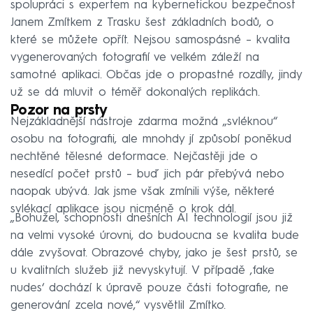
spolupráci s expertem na kybernetickou bezpečnost
Janem Zmítkem z Trasku šest základních bodů, o
které se můžete opřít. Nejsou samospásné – kvalita
vygenerovaných fotografií ve velkém záleží na
samotné aplikaci. Občas jde o propastné rozdíly, jindy
už se dá mluvit o téměř dokonalých replikách.
Pozor na prsty
Nejzákladnější nástroje zdarma možná „svléknou“
osobu na fotografii, ale mnohdy jí způsobí poněkud
nechtěné tělesné deformace. Nejčastěji jde o
nesedící počet prstů – buď jich pár přebývá nebo
naopak ubývá. Jak jsme však zmínili výše, některé
svlékací aplikace jsou nicméně o krok dál.
„Bohužel, schopnosti dnešních AI technologií jsou již
na velmi vysoké úrovni, do budoucna se kvalita bude
dále zvyšovat. Obrazové chyby, jako je šest prstů, se
u kvalitních služeb již nevyskytují. V případě ‚fake
nudes‘ dochází k úpravě pouze části fotografie, ne
generování zcela nové,“ vysvětlil Zmítko.