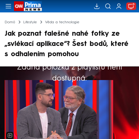
Domů
Lifestyle
Věda a technologie
Jak poznat falešné nahé fotky ze
„svlékací aplikace“? Šest bodů, které
s odhalením pomohou
Žádná položka z playlistu není
Výběr redakce
dostupná.