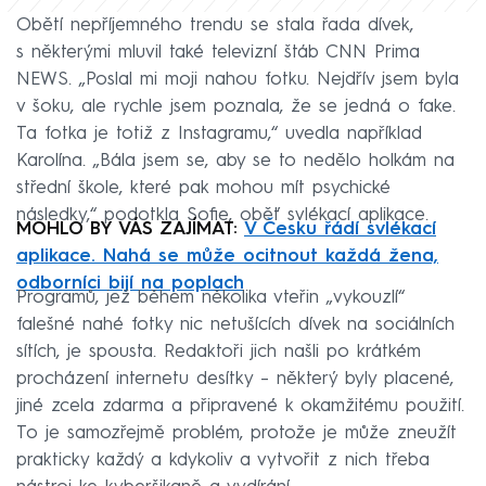
Obětí nepříjemného trendu se stala řada dívek,
s některými mluvil také televizní štáb CNN Prima
NEWS. „Poslal mi moji nahou fotku. Nejdřív jsem byla
v šoku, ale rychle jsem poznala, že se jedná o fake.
Ta fotka je totiž z Instagramu,“ uvedla například
Karolína. „Bála jsem se, aby se to nedělo holkám na
střední škole, které pak mohou mít psychické
následky,“ podotkla Sofie, oběť svlékací aplikace.
MOHLO BY VÁS ZAJÍMAT:
V Česku řádí svlékací
aplikace. Nahá se může ocitnout každá žena,
odborníci bijí na poplach
Programů, jež během několika vteřin „vykouzlí“
falešné nahé fotky nic netušících dívek na sociálních
sítích, je spousta. Redaktoři jich našli po krátkém
procházení internetu desítky – některý byly placené,
jiné zcela zdarma a připravené k okamžitému použití.
To je samozřejmě problém, protože je může zneužít
prakticky každý a kdykoliv a vytvořit z nich třeba