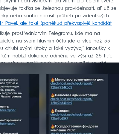
svými hacktivistickými aktivitami po celém světě.
objevuje takřka se železnou pravidelností, ať už se
anky nebo snaha narušit průběh prezidentských
tr Pavel, ale také (poněkud překvapivě) kandidát
kuje prostřednictvím Telegramu, kde má na
dujících, na svém hlavním účtu jde o více než 55
hu chlubí svými útoky a také vyzývají fanoušky k
íkům nabízí dokonce odměnu ve výši až 25 tisíc
 pro sebe vytvořili pochybnou komunitní soutěž.