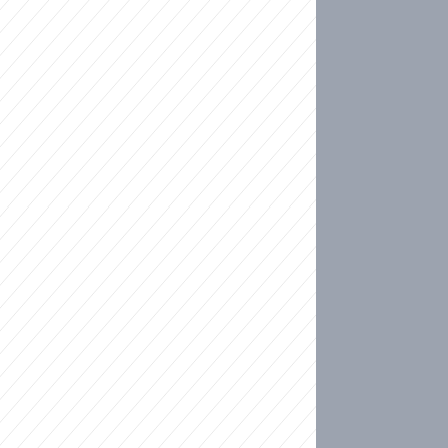
ideo
kat migranty do Česka? Sami by odešli, tvrdí exp
ické sebevraždě