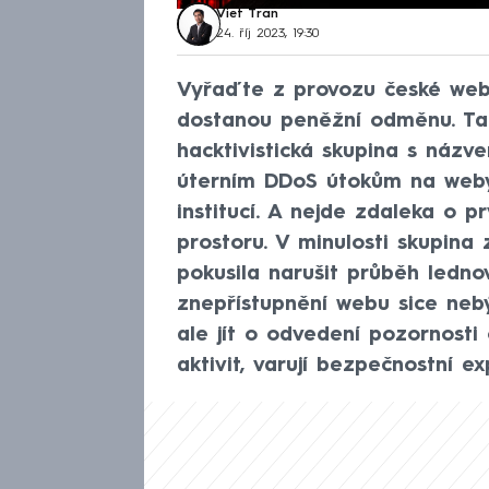
Viet Tran
24. říj 2023, 19:30
Vyřaďte z provozu české webov
dostanou peněžní odměnu. Ta
hacktivistická skupina s názv
úterním DDoS útokům na weby
institucí. A nejde zdaleka o 
prostoru. V minulosti skupina
pokusila narušit průběh ledn
znepřístupnění webu sice ne
ale jít o odvedení pozornosti
aktivit, varují bezpečnostní e