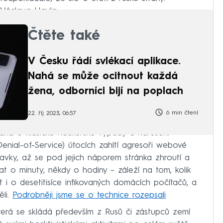
 Václava Havla.
Čtěte také
V Česku řádí svlékací aplikace.
Nahá se může ocitnout každá
žena, odborníci bijí na poplach
6 min čtení
22. říj 2023, 06:57
dná o klasické hackerské výpady a narušení
enial-of-Service) útocích zahltí agresoři webové
avky, až se pod jejich náporem stránka zhroutí a
t o minuty, někdy o hodiny – záleží na tom, kolik
t i o desetitisíce infikovaných domácích počítačů, a
ěli.
Podrobněji jsme se o technice rozepsali
rá se skládá především z Rusů či zástupců zemí