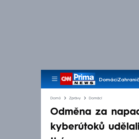
Domácí
Zahranič
Pořady
Domů
Zprávy
Domácí
Odměna za napade
kyberútoků udělal