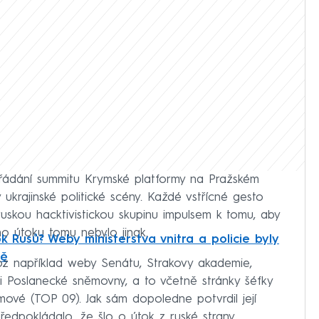
ořádání summitu Krymské platformy na Pražském
 ukrajinské politické scény. Každé vstřícné gesto
uskou hacktivistickou skupinu impulsem k tomu, aby
ho útoku tomu nebylo jinak.
k Rusů? Weby ministerstva vnitra a policie byly
tě
 například weby Senátu, Strakovy akademie,
 či Poslanecké sněmovny, a to včetně stránky šéfky
ové (TOP 09). Jak sám dopoledne potvrdil její
ředpokládalo, že šlo o útok z ruské strany.