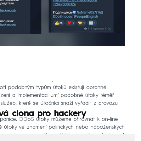
 o získání pozornosti, zastrašování a šíření vlastní
proti podobným typům útoků existují obranné
sazení a implementaci umí podobné útoky téměř
služeb, které se útočníci snaží vyřadit z provozu.
vá clona pro hackery
 panice, DDoS útoky můžeme přirovnat k on-line
ké útoky ve znamení politických nebo náboženských
 organizace po celém světě se na ně musí připravit.