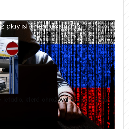
 playlistu není dostupná.
V
é letadlo, které ohrožoval v Lipsku dron,
Přilá
polit