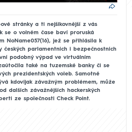
é stránky a ti nejšikovnější z vás
k se o volném čase baví proruská
em NoName057(16), jež se přihlásila k
 českých parlamentních i bezpečnostních
první podobný výpad ve virtuálním
 zaútočila také na tuzemské banky či se
ových prezidentských voleb. Samotné
bývá kdovíjak závažným problémem, může
 od dalších závažnějších hackerských
xperti ze společnosti Check Point.