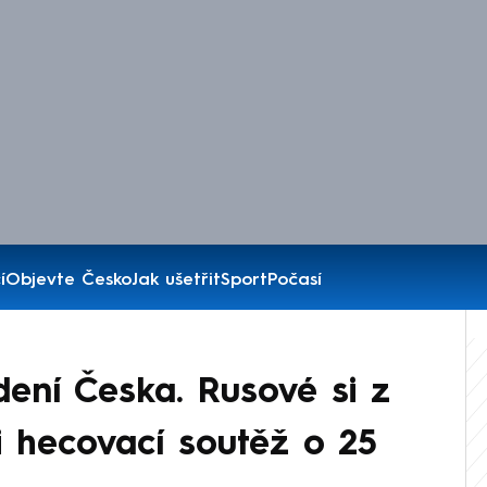
í
Objevte Česko
Jak ušetřit
Sport
Počasí
ní Česka. Rusové si z
i hecovací soutěž o 25