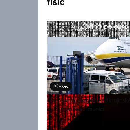
tisíc
Žádná položka z
Výběr redakce
Video
Na pokraji tragédie: Ukrajinsk
bylo naložené municí