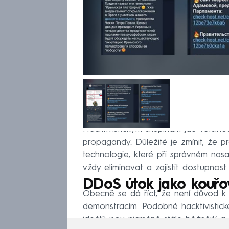
Hacktivistickým skupinám jde většinou
propagandy. Důležité je zmínit, že 
technologie, které při správném na
vždy eliminovat a zajistit dostupnost 
DDoS útok jako kouřo
Obecně se dá říct, že není důvod k
demonstracím. Podobné hacktivistic
ideálů jsou nicméně stále běžnější a