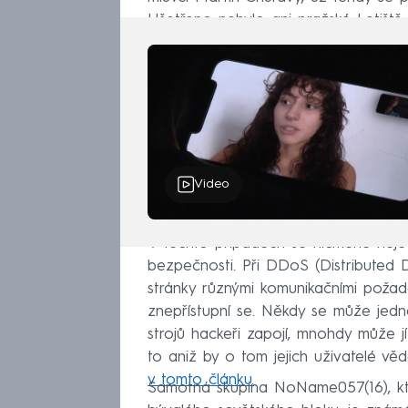
Ušetřeno nebylo ani pražské Letiště
Video
V těchto případech se nicméně neje
bezpečnosti. Při DDoS (Distributed D
stránky různými komunikačními požad
znepřístupní se. Někdy se může jedna
strojů hackeři zapojí, mnohdy může jí
to aniž by o tom jejich uživatelé věd
v tomto článku.
Samotná skupina NoName057(16), kte