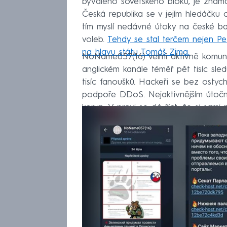
bývalého sovětského bloku, je známá 
Česká republika se v jejím hledáčku 
tím myslí nedávné útoky na české b
voleb.
Tehdy se stal terčem nejen Pe
na hlavu státu Tomáš Zima.
NoName057(16) velmi aktivně komuni
anglickém kanále téměř pět tisíc sle
tisíc fanoušků. Hackeři se bez ostyc
podpoře DDoS. Nejaktivnějším útočn
korun. V praxi se dá říct, že si sami