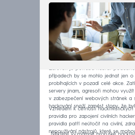
Zároveň je potřeba nebrat podobné 
případech by se mohlo jednat jen o 
probíhajících v pozadí celé akce. Zat
servery jinam, agresoři mohou využít
v zabezpečení webových stránek a s
hackování snaží zamést stopy, že byl
Vzhledem k četnosti hacktivistických
pravidla pro zapojení civilních hacker
pravidla patří neútočit na civilní, z
nepoužívání nástrojů, které se mohou
„Některé významné proruské hacktivi