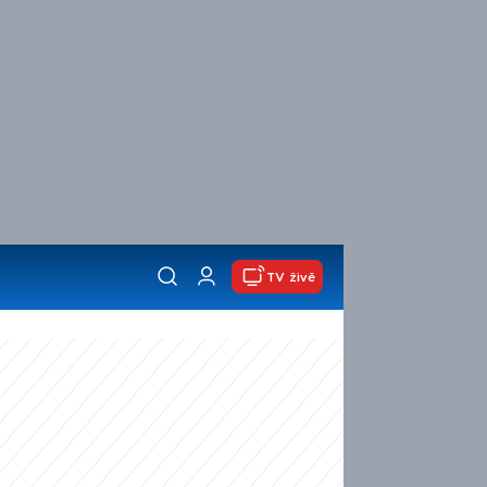
TV živě