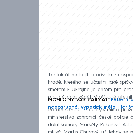
Tentokrát mělo jít o odvetu za usp
hradě, kterého se účastní také špičky
směrem k Ukrajině je přitom pro pror
o sobě dala vědět. V případě úterní
MOHLO BY VÁS ZAJÍMAT:
Kyberúto
nedostupné, výpadek mělo i letiš
Po omezenou dobu byly mimo provoz
ministerstva zahraničí, české policie
dolní komory Markéty Pekarové Adam
mluvčí Martin Churavý, už tehdy se p