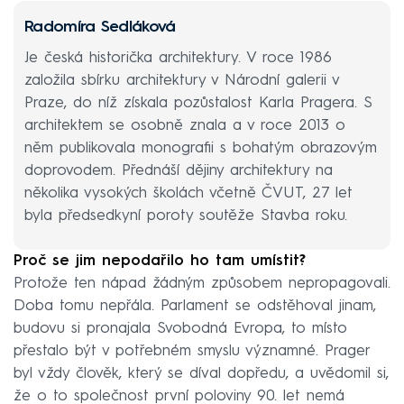
Radomíra Sedláková
Je česká historička architektury. V roce 1986
založila sbírku architektury v Národní galerii v
Praze, do níž získala pozůstalost Karla Pragera. S
architektem se osobně znala a v roce 2013 o
něm publikovala monografii s bohatým obrazovým
doprovodem. Přednáší dějiny architektury na
několika vysokých školách včetně ČVUT, 27 let
byla předsedkyní poroty soutěže Stavba roku.
Proč se jim nepodařilo ho tam umístit?
Protože ten nápad žádným způsobem nepropagovali.
Doba tomu nepřála. Parlament se odstěhoval jinam,
budovu si pronajala Svobodná Evropa, to místo
přestalo být v potřebném smyslu významné. Prager
byl vždy člověk, který se díval dopředu, a uvědomil si,
že o to společnost první poloviny 90. let nemá