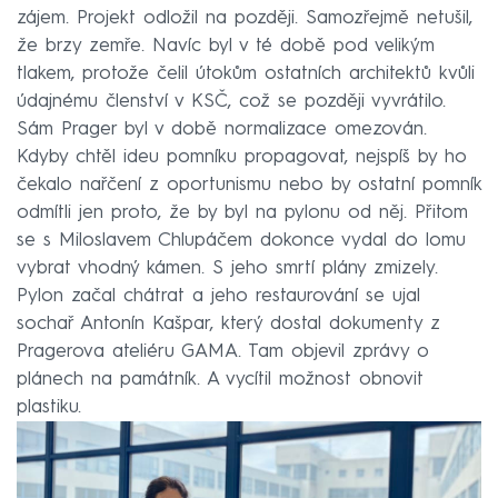
zájem. Projekt odložil na později. Samozřejmě netušil,
že brzy zemře. Navíc byl v té době pod velikým
tlakem, protože čelil útokům ostatních architektů kvůli
údajnému členství v KSČ, což se později vyvrátilo.
Sám Prager byl v době normalizace omezován.
Kdyby chtěl ideu pomníku propagovat, nejspíš by ho
čekalo nařčení z oportunismu nebo by ostatní pomník
odmítli jen proto, že by byl na pylonu od něj. Přitom
se s Miloslavem Chlupáčem dokonce vydal do lomu
vybrat vhodný kámen. S jeho smrtí plány zmizely.
Pylon začal chátrat a jeho restaurování se ujal
sochař Antonín Kašpar, který dostal dokumenty z
Pragerova ateliéru GAMA. Tam objevil zprávy o
plánech na památník. A vycítil možnost obnovit
plastiku.