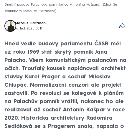
Dnešní podoba Palachova pomníku od Antonína Kašpara.
Zdroj: Se
souhlasem Matouše Hartmana
Matouš Hartman
16. led 2021, 05:11
Hned vedle budovy parlamentu ČSSR měl
už roku 1969 stát skrytý pomník Jana
Palacha. Všem komunistickým poslancům na
očích. Troufalý kousek naplánovali architekt
stavby Karel Prager a sochař Miloslav
Chlupáč. Normalizační cenzoři ale projekt
zastavili. Po revoluci se kolegové k plánům
na Palachův pomník vrátili, nakonec ho ale
realizoval až sochař Antonín Kašpar v roce
2020. Historička architektury Radomíra
Sedláková se s Pragerem znala, napsala o