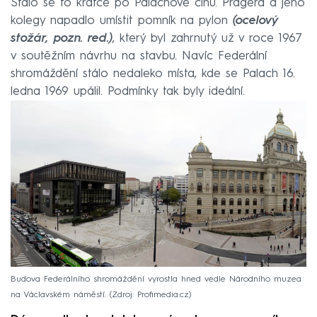
Stalo se to krátce po Palachově činu. Pragera a jeho
kolegy napadlo umístit pomník na pylon
(ocelový
stožár, pozn. red.)
, který byl zahrnutý už v roce 1967
v soutěžním návrhu na stavbu. Navíc Federální
shromáždění stálo nedaleko místa, kde se Palach 16.
ledna 1969 upálil. Podmínky tak byly ideální.
Budova Federálního shromáždění vyrostla hned vedle Národního muzea
na Václavském náměstí.
Zdroj: Profimedia.cz