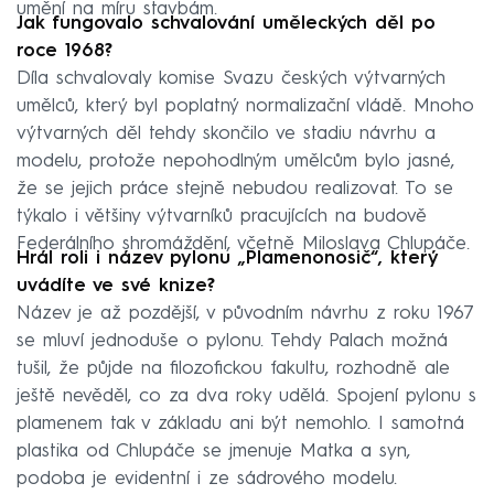
umění na míru stavbám.
Jak fungovalo schvalování uměleckých děl po
roce 1968?
Díla schvalovaly komise Svazu českých výtvarných
umělců, který byl poplatný normalizační vládě. Mnoho
výtvarných děl tehdy skončilo ve stadiu návrhu a
modelu, protože nepohodlným umělcům bylo jasné,
že se jejich práce stejně nebudou realizovat. To se
týkalo i většiny výtvarníků pracujících na budově
Federálního shromáždění, včetně Miloslava Chlupáče.
Hrál roli i název pylonu „Plamenonosič“, který
uvádíte ve své knize?
Název je až pozdější, v původním návrhu z roku 1967
se mluví jednoduše o pylonu. Tehdy Palach možná
tušil, že půjde na filozofickou fakultu, rozhodně ale
ještě nevěděl, co za dva roky udělá. Spojení pylonu s
plamenem tak v základu ani být nemohlo. I samotná
plastika od Chlupáče se jmenuje Matka a syn,
podoba je evidentní i ze sádrového modelu.