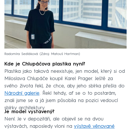
Radomíra Sedláková
Zdroj: Matouš Hartman
Kde je Chlupáčova plastika nyní?
Plastika jako taková neexistuje, jen model, který si od
Miloslava Chlupáče koupil Karel Prager. Ještě za
svého života řekl, že chce, aby jeho sbírka přešla do
Národní galerie
. Řekl tehdy, ať se o to postarám,
znali jsme se a já jsem působila na pozici vedoucí
sbírky architektury.
Je model vystavený?
Není. Je v depozitáři, ale objevil se na dvou
výstavách, naposledy vloni na
výstavě věnované