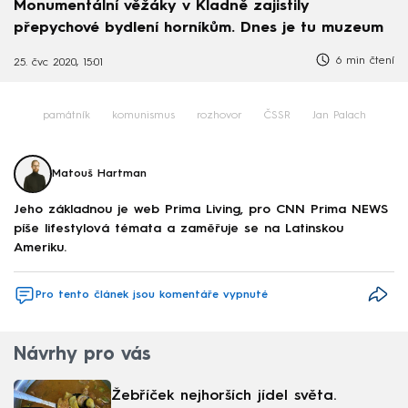
Monumentální věžáky v Kladně zajistily
přepychové bydlení horníkům. Dnes je tu muzeum
6 min čtení
25. čvc 2020, 15:01
památník
komunismus
rozhovor
ČSSR
Jan Palach
Matouš Hartman
Jeho základnou je web Prima Living, pro CNN Prima NEWS
píše lifestylová témata a zaměřuje se na Latinskou
Ameriku.
Pro tento článek jsou komentáře vypnuté
Návrhy pro vás
Žebříček nejhorších jídel světa.