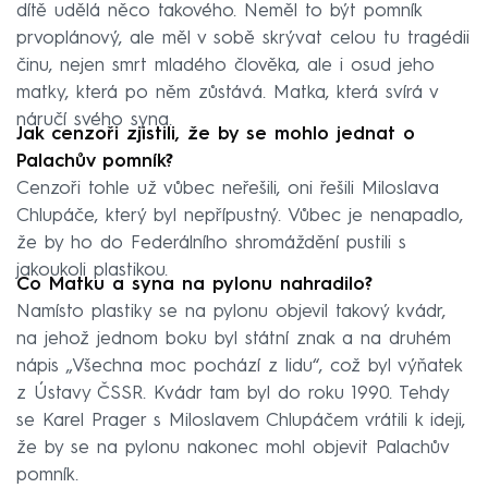
dítě udělá něco takového. Neměl to být pomník
prvoplánový, ale měl v sobě skrývat celou tu tragédii
činu, nejen smrt mladého člověka, ale i osud jeho
matky, která po něm zůstává. Matka, která svírá v
náručí svého syna.
Jak cenzoři zjistili, že by se mohlo jednat o
Palachův pomník?
Cenzoři tohle už vůbec neřešili, oni řešili Miloslava
Chlupáče, který byl nepřípustný. Vůbec je nenapadlo,
že by ho do Federálního shromáždění pustili s
jakoukoli plastikou.
Co Matku a syna na pylonu nahradilo?
Namísto plastiky se na pylonu objevil takový kvádr,
na jehož jednom boku byl státní znak a na druhém
nápis „Všechna moc pochází z lidu“, což byl výňatek
z Ústavy ČSSR. Kvádr tam byl do roku 1990. Tehdy
se Karel Prager s Miloslavem Chlupáčem vrátili k ideji,
že by se na pylonu nakonec mohl objevit Palachův
pomník.