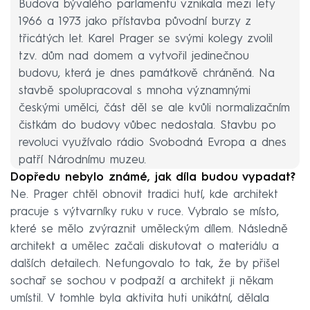
Budova bývalého parlamentu vznikala mezi lety
1966 a 1973 jako přístavba původní burzy z
třicátých let. Karel Prager se svými kolegy zvolil
tzv. dům nad domem a vytvořil jedinečnou
budovu, která je dnes památkově chráněná. Na
stavbě spolupracoval s mnoha významnými
českými umělci, část děl se ale kvůli normalizačním
čistkám do budovy vůbec nedostala. Stavbu po
revoluci využívalo rádio Svobodná Evropa a dnes
patří Národnímu muzeu.
Dopředu nebylo známé, jak díla budou vypadat?
Ne. Prager chtěl obnovit tradici hutí, kde architekt
pracuje s výtvarníky ruku v ruce. Vybralo se místo,
které se mělo zvýraznit uměleckým dílem. Následně
architekt a umělec začali diskutovat o materiálu a
dalších detailech. Nefungovalo to tak, že by přišel
sochař se sochou v podpaží a architekt ji někam
umístil. V tomhle byla aktivita huti unikátní, dělala