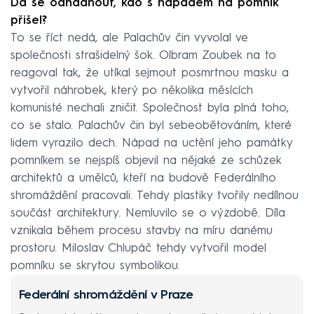
Dá se odhadnout, kdo s nápadem na pomník
přišel?
To se říct nedá, ale Palachův čin vyvolal ve
společnosti strašidelný šok. Olbram Zoubek na to
reagoval tak, že utíkal sejmout posmrtnou masku a
vytvořil náhrobek, který po několika měsících
komunisté nechali zničit. Společnost byla plná toho,
co se stalo. Palachův čin byl sebeobětováním, které
lidem vyrazilo dech. Nápad na uctění jeho památky
pomníkem se nejspíš objevil na nějaké ze schůzek
architektů a umělců, kteří na budově Federálního
shromáždění pracovali. Tehdy plastiky tvořily nedílnou
součást architektury. Nemluvilo se o výzdobě. Díla
vznikala během procesu stavby na míru danému
prostoru. Miloslav Chlupáč tehdy vytvořil model
pomníku se skrytou symbolikou.
Federální shromáždění v Praze