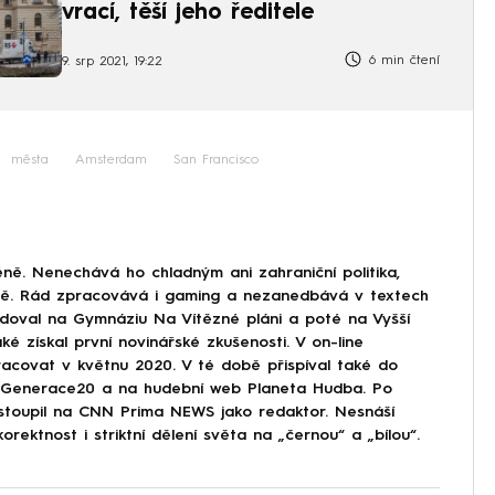
vrací, těší jeho ředitele
6 min čtení
9. srp 2021, 19:22
města
Amsterdam
San Francisco
ně. Nenechává ho chladným ani zahraniční politika,
ině. Rád zpracovává i gaming a nezanedbává v textech
doval na Gymnáziu Na Vítězné pláni a poté na Vyšší
ké získal první novinářské zkušenosti. V on-line
covat v květnu 2020. V té době přispíval také do
Generace20 a na hudební web Planeta Hudba. Po
astoupil na CNN Prima NEWS jako redaktor. Nesnáší
korektnost i striktní dělení světa na „černou“ a „bílou“.