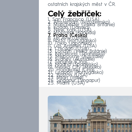
ostatních krajských měst v ČR.
Celý žebříček:
1. San Francisco (USA)
2. Amsterdam (Nizozemsko)
3. Manchester (Velká Británie)
4. Kodaň (Dánsko)
5. New York (USA)
6. Montréal (Kanada)
7. Praha (Česko)
8. Tel Aviv (Izrael)
9. Porto (Portugalsko)
10. Tokio (Japonsko)
11. Los Angeles (USA)
12. Chicago (USA)
13. Londýn (Velká Británie)
14. Barcelona (Španělsko)
15. Melbourne (Austrálie)
16. Sydney (Austrálie)
17. Šanghaj (Čína)
18. Madrid (Španělsko)
19. Mexiko City (Mexiko)
20. Hongkong (Čína)
21. Lisabon (Portugalsko)
22. Boston (USA)
23. Milán (Itálie)
24. Singapur (Singapur)
25. Miami (USA)