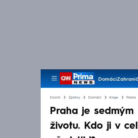
Domácí
Zahranič
Pořady
Domů
Zprávy
Domácí
Kraje
Praha
Praha je sedmým 
životu. Kdo ji v 