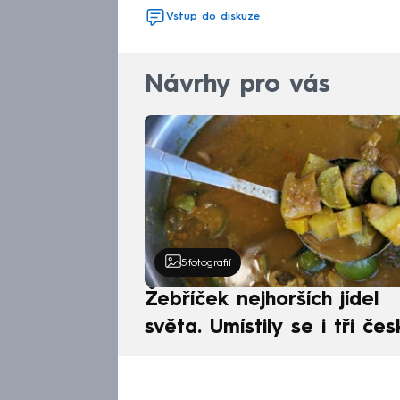
Vstup do diskuze
Návrhy pro vás
5
fotografií
Žebříček nejhorších jídel
světa. Umístily se i tři čes
pokrmy, vévodí skandináv
kuchyně