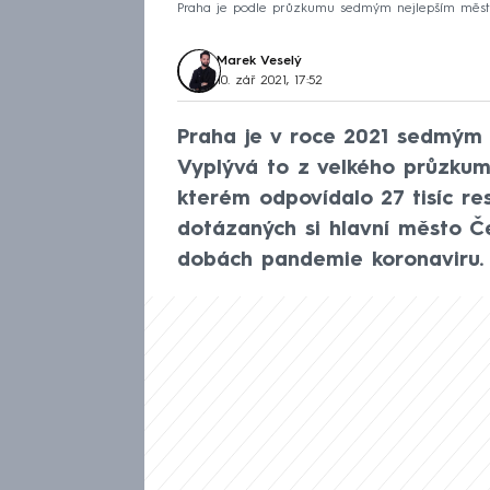
Praha je podle průzkumu sedmým nejlepším měste
Marek Veselý
10. zář 2021, 17:52
Praha je v roce 2021 sedmým 
Vyplývá to z velkého průzkum
kterém odpovídalo 27 tisíc r
dotázaných si hlavní město Če
dobách pandemie koronaviru. 