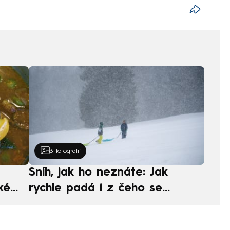
31
fotografií
Sníh, jak ho neznáte: Jak
ké
rychle padá i z čeho se
ská
skládá. A vločky nejsou bílé