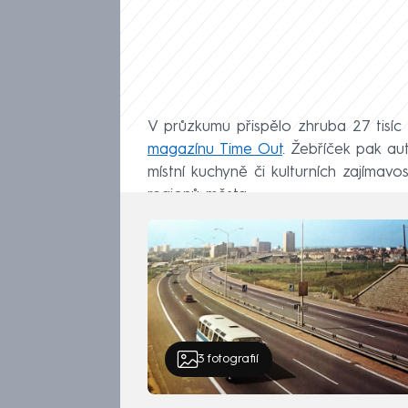
V průzkumu přispělo zhruba 27 tisíc 
magazínu Time Out
. Žebříček pak aut
místní kuchyně či kulturních zajímavos
regionů města.
3
fotografií