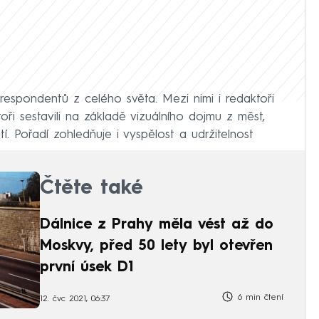
respondentů z celého světa. Mezi nimi i redaktoři
oři sestavili na základě vizuálního dojmu z měst,
tí. Pořadí zohledňuje i vyspělost a udržitelnost
Čtěte také
Dálnice z Prahy měla vést až do
Moskvy, před 50 lety byl otevřen
první úsek D1
6 min čtení
12. čvc 2021, 06:37