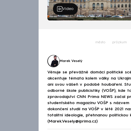
Video
město
průzkum
Marek Veselý
Věnuje se převážně domácí politické scé
akcentuje témata kolem války na Ukraj
ani svou vášeň v podobě houbaření. Stu
odborné škole publicistiky (VOŠP), kde ta
zpravodajství CNN Prima NEWS začal pra
studentského magazínu VOŠP s názvem 
dokončení studií na VOŠP v létě 2021 n
totalitní ideologie, přehnanou politickou 
(Marek.Vesely@iprima.cz)