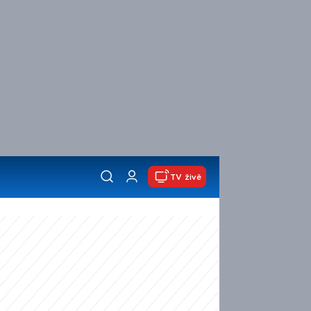
TV živě