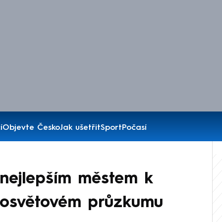
í
Objevte Česko
Jak ušetřit
Sport
Počasí
nejlepším městem k
celosvětovém průzkumu