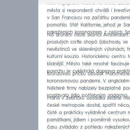
Titul nejlepšího města na světě získ
města si respondenti chválili i kreat
v San Franciscu na začátku pandemi
pomohlo. Stát Kalifornie, jehož je Sa
nakažených koronavirem z celých Spo
Na druhém místě skončil Amsterdam.
proslulých coffe shopů (obchody, ve
nevěstinců ve skleněných výlohách, t
kulturní kouzlo. Historickému centru 
klidnější. Město také mnohé fascinuje
povrchu je cyklistická doprava prakti
Bronzovou příčku obsadil Manchester
koronavirovou pandemii. V anglickém
Některé firmy nabízely bezplatné po
rozdávalo jídlo potřebným zadarmo. Po
Praha v žebříčku obsadila sedmé mí
české metropole dostal, spatřil ně
čisté a prakticky vylidněné centrum 
památkami, jídlem i poměrně vysokou 
času zvládalo z pohledu nakažených