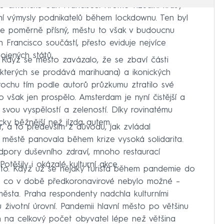
alo americké San Francisco. Kromě vizuální krásy
ivní výmysly podnikatelů během lockdownu. Ten byl
e poměrně přísný, městu to však v budoucnu
n Francisco součástí, přesto eviduje nejvíce
jených států.
 Když se město zavázalo, že se zbaví části
 kterých se prodává marihuana) a ikonických
rochu tím podle autorů průzkumu ztratilo své
to však jen prospělo. Amsterdam je nyní čistější a
 svou vyspělostí a zeleností. Díky rovinatému
cky běžnější než jízda autem.
, a to především z důvodu, jak zvládal
 městě panovala během krize vysoká solidarita.
dpory duševního zdraví, mnoho restaurací
těšily i okázalé kulturní akce.
sto. Když už se nějaký turista během pandemie do
co, co v době předkoronavirové nebylo možné –
města. Praha respondenty nadchla kulturními
životní úrovní. Pandemii hlavní město po většinu
 na celkový počet obyvatel lépe než většina