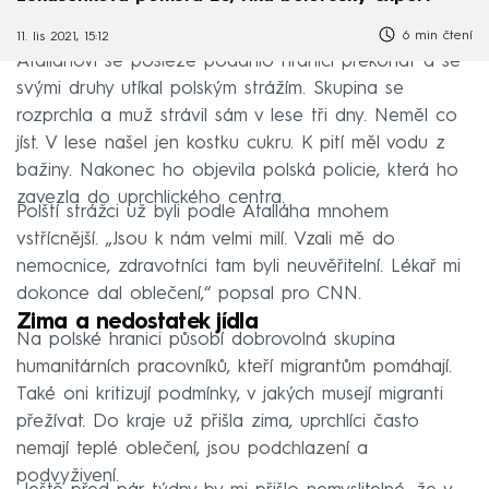
6 min čtení
11. lis 2021, 15:12
Atalláhovi se posléze podařilo hranici překonat a se
svými druhy utíkal polským strážím. Skupina se
rozprchla a muž strávil sám v lese tři dny. Neměl co
jíst. V lese našel jen kostku cukru. K pití měl vodu z
bažiny. Nakonec ho objevila polská policie, která ho
zavezla do uprchlického centra.
Polští strážci už byli podle Atalláha mnohem
vstřícnější. „Jsou k nám velmi milí. Vzali mě do
nemocnice, zdravotníci tam byli neuvěřitelní. Lékař mi
dokonce dal oblečení,“ popsal pro CNN.
Zima a nedostatek jídla
Na polské hranici působí dobrovolná skupina
humanitárních pracovníků, kteří migrantům pomáhají.
Také oni kritizují podmínky, v jakých musejí migranti
přežívat. Do kraje už přišla zima, uprchlíci často
nemají teplé oblečení, jsou podchlazení a
podvyživení.