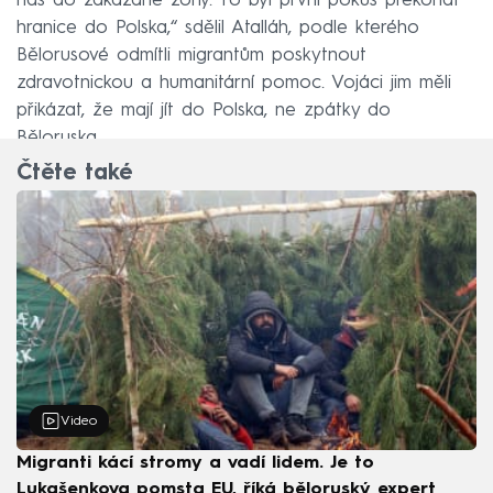
nás do zakázané zóny. To byl první pokus překonat
hranice do Polska,“ sdělil Atalláh, podle kterého
Bělorusové odmítli migrantům poskytnout
zdravotnickou a humanitární pomoc. Vojáci jim měli
přikázat, že mají jít do Polska, ne zpátky do
Běloruska.
Čtěte také
Video
Migranti kácí stromy a vadí lidem. Je to
Lukašenkova pomsta EU, říká běloruský expert