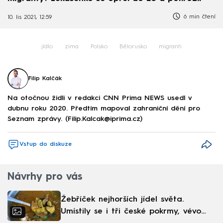
6 min čtení
10. lis 2021, 12:59
jídlo
zima
Polsko
Bělorusko
migranti
Filip Kalčák
Na otočnou židli v redakci CNN Prima NEWS usedl v
dubnu roku 2020. Předtím mapoval zahraniční dění pro
Seznam zprávy. (Filip.Kalcak@iprima.cz)
Vstup do diskuze
Návrhy pro vás
Žebříček nejhorších jídel světa.
Umístily se i tři české pokrmy, vévodí