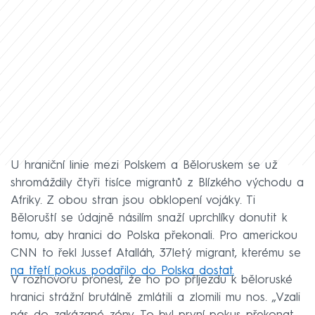
U hraniční linie mezi Polskem a Běloruskem se už
shromáždily čtyři tisíce migrantů z Blízkého východu a
Afriky. Z obou stran jsou obklopení vojáky. Ti
Běloruští se údajně násilím snaží uprchlíky donutit k
tomu, aby hranici do Polska překonali. Pro americkou
CNN to řekl Jussef Atalláh, 37letý migrant, kterému se
na třetí pokus podařilo do Polska dostat.
V rozhovoru pronesl, že ho po příjezdu k běloruské
hranici strážní brutálně zmlátili a zlomili mu nos. „Vzali