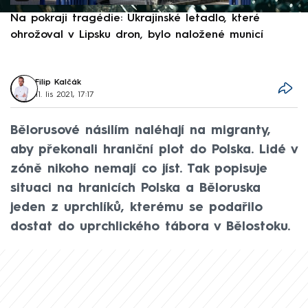
Na pokraji tragédie: Ukrajinské letadlo, které
P
ohrožoval v Lipsku dron, bylo naložené municí
e
Filip Kalčák
11. lis 2021, 17:17
Bělorusové násilím naléhají na migranty,
aby překonali hraniční plot do Polska. Lidé v
zóně nikoho nemají co jíst. Tak popisuje
situaci na hranicích Polska a Běloruska
jeden z uprchlíků, kterému se podařilo
dostat do uprchlického tábora v Bělostoku.