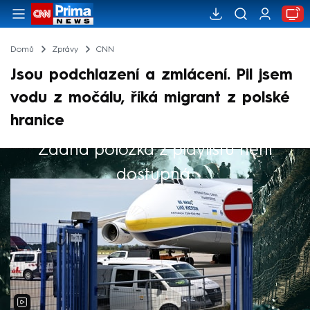
Domů
Zprávy
CNN
Jsou podchlazení a zmlácení. Pil jsem
vodu z močálu, říká migrant z polské
hranice
Žádná položka z playlistu není
Výběr redakce
dostupná.