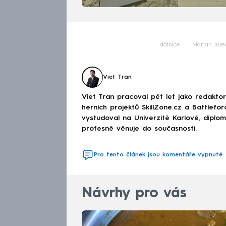
dálnice
Marian Jure
Viet Tran
Viet Tran pracoval pět let jako redakto
herních projektů SkillZone.cz a Battlefo
vystudoval na Univerzitě Karlově, diplo
profesně věnuje do současnosti.
Pro tento článek jsou komentáře vypnuté
Návrhy pro vás