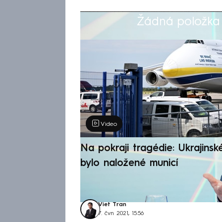
Žádná položka z
Výběr redakce
Video
Na pokraji tragédie: Ukrajinsk
bylo naložené municí
Viet Tran
7. čvn 2021, 15:56