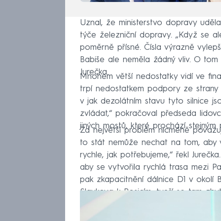
Uznal, že ministerstvo dopravy uděl
týče železniční dopravy. „Když se a
poměrně přísné. Čísla výrazně vylepš
Babiše ale neměla žádný vliv. O tom
Jurečka.
Mnohem větší nedostatky vidí ve finan
trpí nedostatkem podpory ze strany stát
v jak dezolátním stavu tyto silnice 
zvládat,“ pokračoval předseda lidovců.
jiných mostů, které prochází stejným
Za největší problém nicméně považu
to stát nemůže nechat na tom, aby v
rychle, jak potřebujeme,“ řekl Jurečka
aby se vytvořila rychlá trasa mezi 
pak zkapacitnění dálnice D1 v okolí 
Slavkova k Rosicím, tvoří se tam z