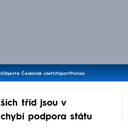
í
Objevte Česko
Jak ušetřit
Sport
Počasí
žších tříd jsou v
 chybí podpora státu