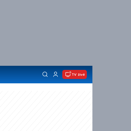
TV živě