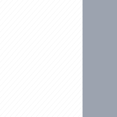
ideo
kat migranty do Česka? Sami by odešli, tvrdí exp
ické sebevraždě