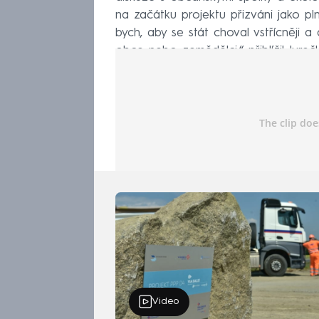
na začátku projektu přizváni jako pln
bych, aby se stát choval vstřícněji a
obce nebo zemědělci,“ přiblížil Jurečk
Video