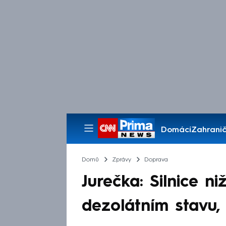
Domácí
Zahranič
Pořady
Domů
Zprávy
Doprava
Jurečka: Silnice ni
dezolátním stavu,