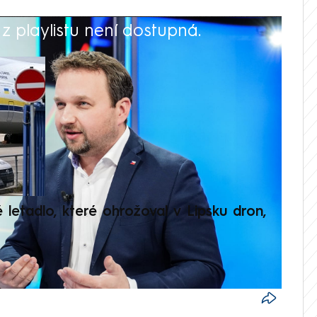
 playlistu není dostupná.
V
é letadlo, které ohrožoval v Lipsku dron,
Přilá
polit