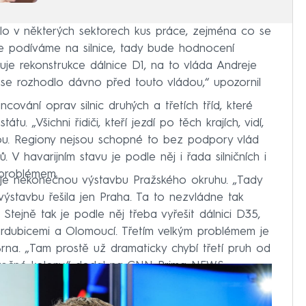
alo v některých sektorech kus práce, zejména co se
le podíváme na silnice, tady bude hodnocení
uje rekonstrukce dálnice D1, na to vláda Andreje
 se rozhodlo dávno před touto vládou,“ upozornil
cování oprav silnic druhých a třetích tříd, které
u. „Všichni řidiči, kteří jezdí po těch krajích, vidí,
jsou. Regiony nejsou schopné to bez podpory vlád
 V havarijním stavu je podle něj i řada silničních i
 problémem.
je nekonečnou výstavbu Pražského okruhu. „Tady
ýstavbu řešila jen Praha. Ta to nezvládne tak
. Stejně tak je podle něj třeba vyřešit dálnici D35,
Pardubicemi a Olomoucí. Třetím velkým problémem je
Brna. „Tam prostě už dramaticky chybí třetí pruh od
bytečné kolony,“ dodal na CNN Prima NEWS.