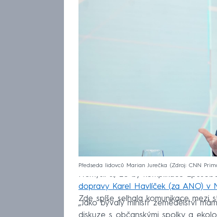
Předseda lidovců Marian Jurečka
Zdroj: CNN Pri
Nemyslí si, že by komplikace způsob
dopravy Karel Havlíček (za ANO) v
Zde spíše selhala komunikace mezi s
„Jako bývalý ministr zemědělství má
diskuze s občanskými spolky a ekologic