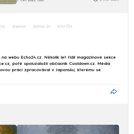
7. čvn 2021, 13:07
čka
doprava
dálnice D1
KDU-ČSL
r na webu Echo24.cz. Několik let řídil magazínové sekce
rce.cz, poté spoluzaložil občasník Cooldown.cz. Média
movou práci zpracovával v Japonsku, kterému se