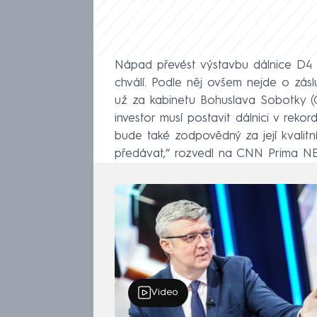
Nápad převést výstavbu dálnice D4 n
chválí. Podle něj ovšem nejde o zás
už za kabinetu Bohuslava Sobotky (
investor musí postavit dálnici v reko
bude také zodpovědný za její kvalitn
předávat,“ rozvedl na CNN Prima N
Video