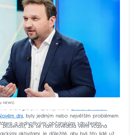
ma NEWS
ené ekologickými spolky, které
zmiňoval ministr
 Novém dni
, byly jediným nebo největším problémem.
tátem a jednotlivými občanskými sdruženími.
m zkušenost, že se nám osvědčila velmi včasná
kými aktivitami. Je důležité, aby byli tito lidé už