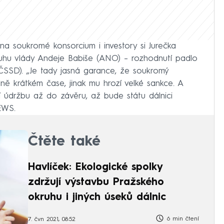
a soukromé konsorcium i investory si Jurečka
luhu vlády Andeje Babiše (ANO) – rozhodnutí padlo
ČSSD). „Je tady jasná garance, že soukromý
rdně krátkém čase, jinak mu hrozí velké sankce. A
í údržbu až do závěru, až bude státu dálnici
EWS.
Čtěte také
Havlíček: Ekologické spolky
zdržují výstavbu Pražského
okruhu i jiných úseků dálnic
6 min čtení
7. čvn 2021, 08:52