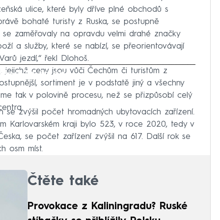
eňská ulice, které byly dříve plné obchodů s
právě bohaté turisty z Ruska, se postupně
ré se zaměřovaly na opravdu velmi drahé značky
í a služby, které se nabízí, se přeorientovávají
Varů jezdí,“ řekl Dlohoš.
jejichž ceny jsou vůči Čechům či turistům z
iled to fetch
stupnější, sortiment je v podstatě jiný a všechny
sme tak v polovině procesu, než se přizpůsobí celý
centra.
ch se zvýšil počet hromadných ubytovacích zařízení.
ém Karlovarském kraji bylo 523, v roce 2020, tedy v
eska, se počet zařízení zvýšil na 617. Další rok se
h osm míst.
Čtěte také
Provokace z Kaliningradu? Ruské