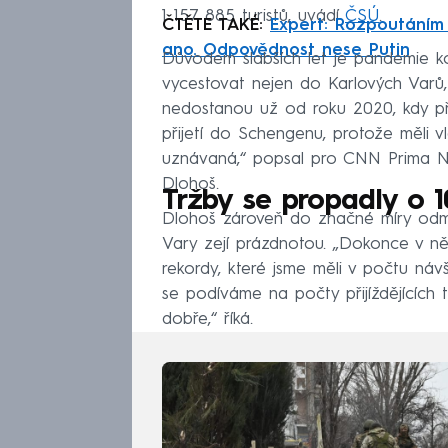
1 157 885 turistů, uvádí
ČSÚ
.
ČTĚTE TAKÉ:
Expert: Rozpoutáním 
ano. Odpovědnost nese Putin
Důvodem slabších let je pandemie k
vycestovat nejen do Karlových Varů,
nedostanou už od roku 2020, kdy př
přijetí do Schengenu, protože měli v
uznávaná,“ popsal pro CNN Prima NE
Dlohoš.
Tržby se propadly o 1
Dlohoš zároveň do značné míry odmít
Vary zejí prázdnotou. „Dokonce v ně
rekordy, které jsme měli v počtu ná
se podíváme na počty přijíždějících 
dobře,“ říká.