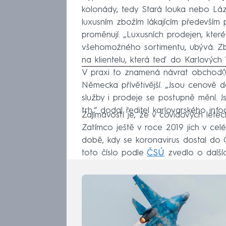
kolonády, tedy Stará louka nebo Láz
luxusním zbožím lákajícím především 
proměnují. „Luxusních prodejen, kte
všehomožného sortimentu, ubývá. Zbož
na klientelu, která teď do Karlových 
V praxi to znamená návrat obchodů, 
Fa
Německa přívětivější. „Jsou cenově do
služby i prodeje se postupně mění. J
trh,“ dodal ředitel karlovarského info
Zajímavostí je, že v covidových lete
Zatímco ještě v roce 2019 jich v cel
době, kdy se koronavirus dostal do Č
toto číslo podle
ČSÚ
zvedlo o dalšíc