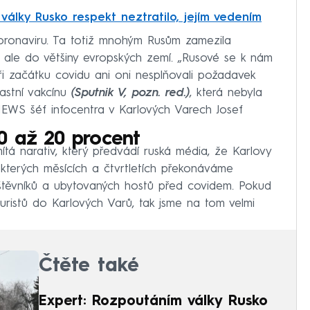
války Rusko respekt neztratilo, jejím vedením
oronaviru. Ta totiž mnohým Rusům zamezila
 ale do většiny evropských zemí. „Rusové se k nám
i začátku covidu ani oni nesplňovali požadavek
lastní vakcínu
(Sputnik V, pozn. red.)
, která nebyla
WS šéf infocentra v Karlových Varech Josef
0 až 20 procent
á narativ, který předvádí ruská média, že Karlovy
kterých měsících a čtvrtletích překonáváme
vštěvníků a ubytovaných hostů před covidem. Pokud
turistů do Karlových Varů, tak jsme na tom velmi
Čtěte také
Expert: Rozpoutáním války Rusko