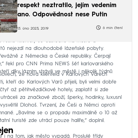
respekt neztratilo, jejím vedením
ano. Odpovědnost nese Putin
6 min čtení
13. úno 2023, 20:19
a ruské klientely se částečně na městě a
stů nejezdí na dlouhodobé lázeňské pobyty.
e převážně z Německa a České republiky. Čerpají
ty,“ řekl pro CNN Prima NEWS šéf karlovarského
kteří díky lázním strávili ve městě i několik týdnů.
 slovech, že nová klientela v Karlových Varech
ti, kteří do Karlových Varů přijeli, byli velmi dobře
 čtyř až pětihvězdičkové hotely, zaplatit si zde
 utráceli za značkové zboží, šperky, hodinky, luxusní
“ vysvětlil Dlohoš. Tvrzení, že Češi a Němci oproti
řehnané. „Bavíme se o propadu maximálně o 10 až
atní turisté zde utrácí pouze halíře,“ doplnil.
ejen
e i na tom, jak město vypadá. Proslulé třídy