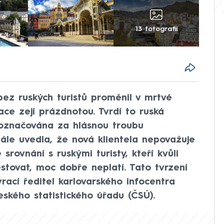
13 fotografií
bez ruských turistů proměnil v mrtvé
ace zejí prázdnotou. Tvrdí to ruská
e označována za hlásnou troubu
ále uvedla, že nová klientela nepovažuje
srovnání s ruskými turisty, kteří kvůli
stovat, moc dobře neplatí. Tato tvrzení
ací ředitel karlovarského infocentra
ského statistického úřadu (ČSÚ).