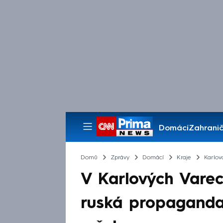
Domácí
Zahranič
Pořady
Domů
Zprávy
Domácí
Kraje
Karlov
V Karlových Varec
ruská propaganda. 