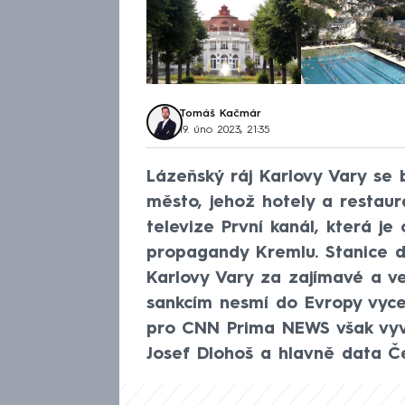
Tomáš Kačmár
19. úno 2023, 21:35
Lázeňský ráj Karlovy Vary se 
město, jehož hotely a restaur
televize První kanál, která j
propagandy Kremlu. Stanice d
Karlovy Vary za zajímavé a ve 
sankcím nesmí do Evropy vyce
pro CNN Prima NEWS však vyvr
Josef Dlohoš a hlavně data Če