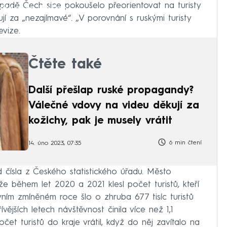
padě Čech sice pokoušelo přeorientovat na turisty
iled to fetch
ují za „nezajímavé“. „V porovnání s ruskými turisty
evize.
Čtěte také
Další přešlap ruské propagandy?
Válečné vdovy na videu děkují za
kožichy, pak je musely vrátit
6 min čtení
14. úno 2023, 07:35
d čísla z Českého statistického úřadu. Město
e během let 2020 a 2021 klesl počet turistů, kteří
rvním zmíněném roce šlo o zhruba 677 tisíc turistů
vějších letech návštěvnost činila více než 1,1
počet turistů do kraje vrátil, když do něj zavítalo na