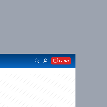
TV živě