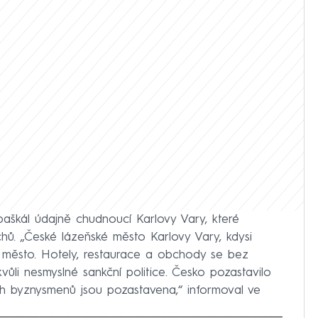
aškál údajně chudnoucí Karlovy Vary, které
hů. „České lázeňské město Karlovy Vary, kdysi
 město. Hotely, restaurace a obchody se bez
kvůli nesmyslné sankční politice. Česko pozastavilo
ch byznysmenů jsou pozastavena,“ informoval ve