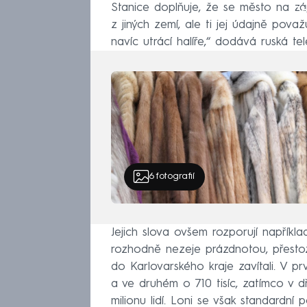
Stanice doplňuje, že se město na zá
Fa
z jiných zemí, ale ti jej údajně považ
navíc utrácí halíře,“ dodává ruská tel
6
fotografií
Jejich slova ovšem rozporují napříkla
rozhodně nezeje prázdnotou, přestož
do Karlovarského kraje zavítali. V p
a ve druhém o 710 tisíc, zatímco v dří
milionu lidí. Loni se však standardní 