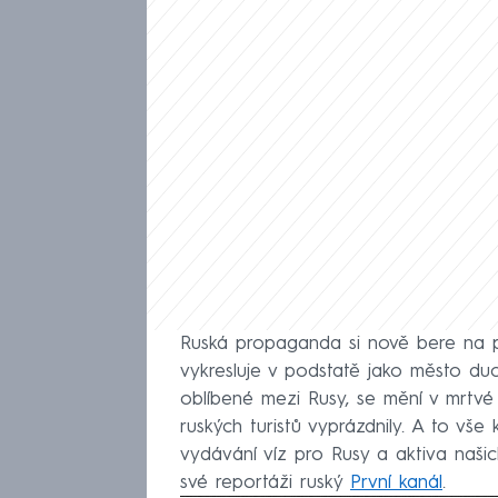
Ruská propaganda si nově bere na p
vykresluje v podstatě jako město duc
oblíbené mezi Rusy, se mění v mrtvé
ruských turistů vyprázdnily. A to vše 
vydávání víz pro Rusy a aktiva naši
své reportáži ruský
První kanál
.