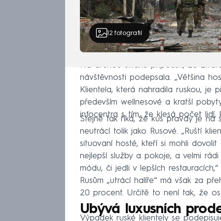
12
fotografií
Na druhou stranu připouští, že ztrát
návštěvnosti podepsala. „Většina ho
Klientela, která nahradila ruskou, j
především wellnesové a kratší poby
infocentra s tím, že klesá počet lidí, 
Stejně tak říká, že kus pravdy je na
neutrácí tolik jako Rusové. „Ruští klien
situovaní hosté, kteří si mohli dovolit
nejlepší služby a pokoje, a velmi rádi
módu, či jedli v lepších restauracích,
Rusům „utrácí halíře“ má však za p
20 procent. Určitě to není tak, že ost
Ubývá luxusních prod
Výpadek ruské klientely se podepisuj