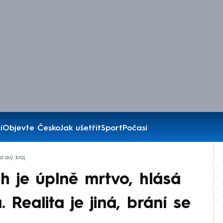
í
Objevte Česko
Jak ušetřit
Sport
Počasí
arský kraj
h je úplně mrtvo, hlásá
Realita je jiná, brání se