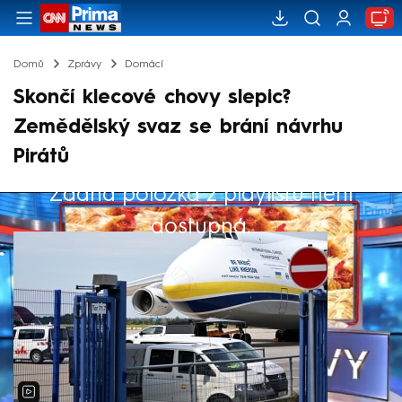
Domů
Zprávy
Domácí
Skončí klecové chovy slepic?
Zemědělský svaz se brání návrhu
Pirátů
Žádná položka z playlistu není
Výběr redakce
dostupná.