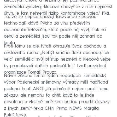
klecových chovů a nezmiňují její pozitiva. „Proč
zemědělci využívají klecové chovy? Je v nich nejmenší
úhyn, je tam nejmenší riziko kontaminace vajec,“ říká.
To, že se slepice chovají takzvanou klecovou
technologií, dává Pýcha za vinu především
obchodním řetězcům, které podle něj vyvíjí tlak na
cenu a zemědělci jsou tak podle něj zahnáni do
kouta.
Proti tomu se ale tvrdě ohrazuje Svaz obchodu a
cestovního ruchu. „Nebýt silného tlaku obchodu, tak
velcí zemědělci svůj přístup nezmění a klecová vejce
by produkovali dalších padesát let,“ tvrdí prezident
organizace Tomáš Prouza.
Návrh zákona tento týden nepodpořil zemědělský
výbor Poslanecké sněmovny, výhrady měli například
poslanci hnutí ANO. „Já primárně nejsem proti tomu
zákazu, ale nemohu to chtít, když to je jinde
dovoleno a vlastně mně sem budou proudit dovozy
z jiných zemí,“ řekla CNN Prima NEWS Margita
Balaštíková.