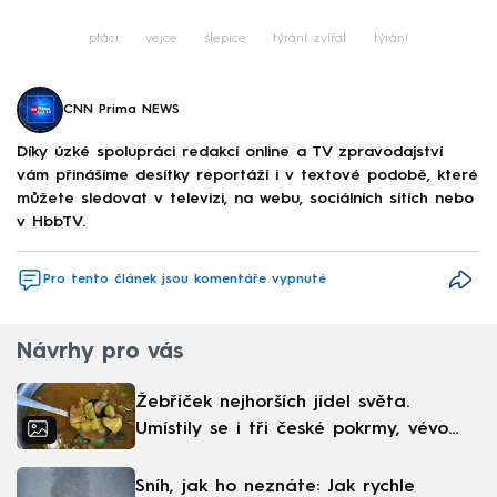
ptáci
vejce
slepice
týrání zvířat
týrání
CNN Prima NEWS
Díky úzké spolupráci redakcí online a TV zpravodajství
vám přinášíme desítky reportáží i v textové podobě, které
můžete sledovat v televizi, na webu, sociálních sítích nebo
v HbbTV.
Pro tento článek jsou komentáře vypnuté
Návrhy pro vás
Žebříček nejhorších jídel světa.
Umístily se i tři české pokrmy, vévodí
skandinávská kuchyně
Sníh, jak ho neznáte: Jak rychle