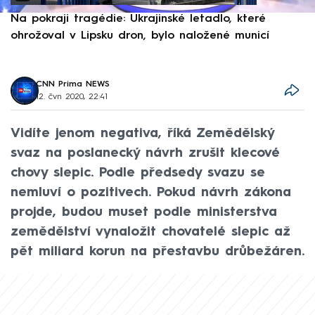
Na pokraji tragédie: Ukrajinské letadlo, které
P
ohrožoval v Lipsku dron, bylo naložené municí
e
CNN Prima NEWS
12. čvn 2020, 22:41
Vidíte jenom negativa, říká Zemědělský
svaz na poslanecký návrh zrušit klecové
chovy slepic. Podle předsedy svazu se
nemluví o pozitivech. Pokud návrh zákona
projde, budou muset podle ministerstva
zemědělství vynaložit chovatelé slepic až
pět miliard korun na přestavbu drůbežáren.