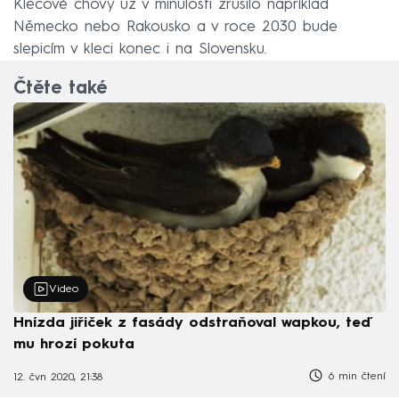
Klecové chovy už v minulosti zrušilo například
Německo nebo Rakousko a v roce 2030 bude
slepicím v kleci konec i na Slovensku.
Čtěte také
Video
Hnízda jiřiček z fasády odstraňoval wapkou, teď
mu hrozí pokuta
6 min čtení
12. čvn 2020, 21:38