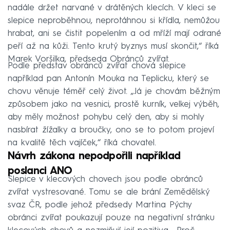
nadále držet narvané v drátěných klecích. V kleci se
slepice neproběhnou, neprotáhnou si křídla, nemůžou
hrabat, ani se čistit popelením a od mříží mají odrané
peří až na kůži. Tento krutý byznys musí skončit,“ říká
Marek Voršilka, předseda Obránců zvířat.
Podle představ obránců zvířat chová slepice
například pan Antonín Mouka na Teplicku, který se
chovu věnuje téměř celý život. „Já je chovám běžným
způsobem jako na vesnici, prostě kurník, velkej výběh,
aby měly možnost pohybu celý den, aby si mohly
nasbírat žížalky a broučky, ono se to potom projeví
na kvalitě těch vajíček,“ říká chovatel.
Návrh zákona nepodpořili například
poslanci ANO
Slepice v klecových chovech jsou podle obránců
zvířat vystresované. Tomu se ale brání Zemědělský
svaz ČR, podle jehož předsedy Martina Pýchy
obránci zvířat poukazují pouze na negativní stránku