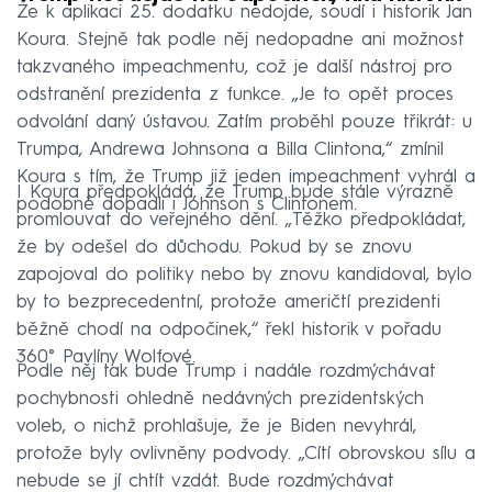
Že k aplikaci 25. dodatku nedojde, soudí i historik Jan
Koura. Stejně tak podle něj nedopadne ani možnost
takzvaného impeachmentu, což je další nástroj pro
odstranění prezidenta z funkce. „Je to opět proces
odvolání daný ústavou. Zatím proběhl pouze třikrát: u
Trumpa, Andrewa Johnsona a Billa Clintona,“ zmínil
Koura s tím, že Trump již jeden impeachment vyhrál a
I Koura předpokládá, že Trump bude stále výrazně
podobně dopadli i Johnson s Clintonem.
promlouvat do veřejného dění. „Těžko předpokládat,
že by odešel do důchodu. Pokud by se znovu
zapojoval do politiky nebo by znovu kandidoval, bylo
by to bezprecedentní, protože američtí prezidenti
běžně chodí na odpočinek,“ řekl historik v pořadu
360° Pavlíny Wolfové.
Podle něj tak bude Trump i nadále rozdmýchávat
pochybnosti ohledně nedávných prezidentských
voleb, o nichž prohlašuje, že je Biden nevyhrál,
protože byly ovlivněny podvody. „Cítí obrovskou sílu a
nebude se jí chtít vzdát. Bude rozdmýchávat