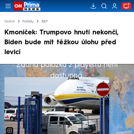
Domů
Pořady
360°
Kmoníček: Trumpovo hnutí nekončí,
Biden bude mít těžkou úlohu před
levicí
Žádná položka z playlistu není
Výběr redakce
dostupná.