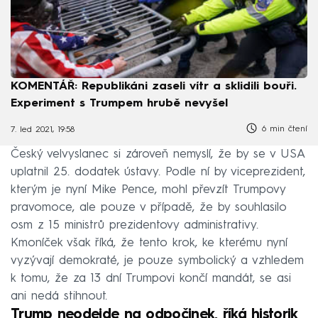
KOMENTÁŘ: Republikáni zaseli vítr a sklidili bouři.
Experiment s Trumpem hrubě nevyšel
6 min čtení
7. led 2021, 19:58
Český velvyslanec si zároveň nemyslí, že by se v USA
uplatnil 25. dodatek ústavy. Podle ní by viceprezident,
kterým je nyní Mike Pence, mohl převzít Trumpovy
pravomoce, ale pouze v případě, že by souhlasilo
osm z 15 ministrů prezidentovy administrativy.
Kmoníček však říká, že tento krok, ke kterému nyní
vyzývají demokraté, je pouze symbolický a vzhledem
k tomu, že za 13 dní Trumpovi končí mandát, se asi
ani nedá stihnout.
Trump neodejde na odpočinek, říká historik