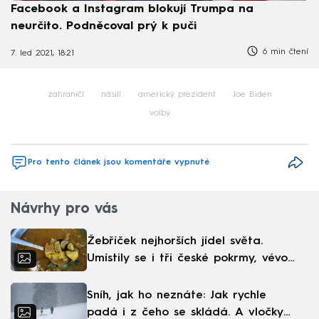
Facebook a Instagram blokují Trumpa na
neurčito. Podněcoval prý k puči
6 min čtení
7. led 2021, 18:21
zahraničí
násilí
americký prezident
Joe Biden
volby
Pro tento článek jsou komentáře vypnuté
Návrhy pro vás
Žebříček nejhorších jídel světa.
Umístily se i tři české pokrmy, vévodí
skandinávská kuchyně
Sníh, jak ho neznáte: Jak rychle
padá i z čeho se skládá. A vločky