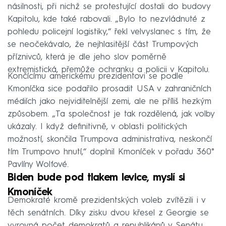
násilnosti, při nichž se protestující dostali do budovy
Kapitolu, kde také rabovali. „Bylo to nezvládnuté z
pohledu policejní logistiky,“ řekl velvyslanec s tím, že
se neočekávalo, že nejhlasitější část Trumpových
příznivců, která je dle jeho slov poměrně
extremistická, přemůže ochranku a policii v Kapitolu.
Končícímu americkému prezidentovi se podle
Kmoníčka sice podařilo prosadit USA v zahraničních
médiích jako nejviditelnější zemi, ale ne příliš hezkým
způsobem. „Ta společnost je tak rozdělená, jak volby
ukázaly. I když definitivně, v oblasti politických
možností, skončila Trumpova administrativa, neskončí
tím Trumpovo hnutí,“ doplnil Kmoníček v pořadu 360°
Pavlíny Wolfové.
Biden bude pod tlakem levice, myslí si
Kmoníček
Demokraté kromě prezidentských voleb zvítězili i v
těch senátních. Díky zisku dvou křesel z Georgie se
vyrovná počet demokratů a republikánů v Senátu,