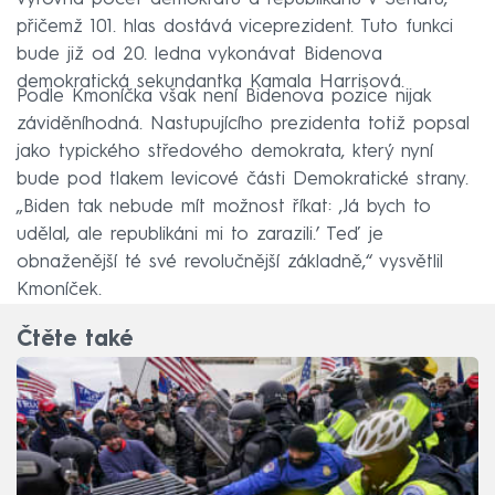
přičemž 101. hlas dostává viceprezident. Tuto funkci
bude již od 20. ledna vykonávat Bidenova
demokratická sekundantka Kamala Harrisová.
Podle Kmoníčka však není Bidenova pozice nijak
záviděníhodná. Nastupujícího prezidenta totiž popsal
jako typického středového demokrata, který nyní
bude pod tlakem levicové části Demokratické strany.
„Biden tak nebude mít možnost říkat: ‚Já bych to
udělal, ale republikáni mi to zarazili.’ Teď je
obnaženější té své revolučnější základně,“ vysvětlil
Kmoníček.
Čtěte také