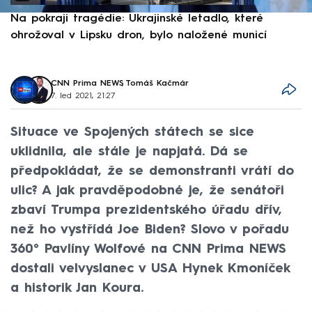
Na pokraji tragédie: Ukrajinské letadlo, které
P
ohrožoval v Lipsku dron, bylo naložené municí
e
CNN Prima NEWS
,
Tomáš Kačmár
7. led 2021, 21:27
Situace ve Spojených státech se sice
uklidnila, ale stále je napjatá. Dá se
předpokládat, že se demonstranti vrátí do
ulic? A jak pravděpodobné je, že senátoři
zbaví Trumpa prezidentského úřadu dřív,
než ho vystřídá Joe Biden? Slovo v pořadu
360° Pavlíny Wolfové na CNN Prima NEWS
dostali velvyslanec v USA Hynek Kmoníček
a historik Jan Koura.