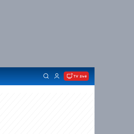
TV živě