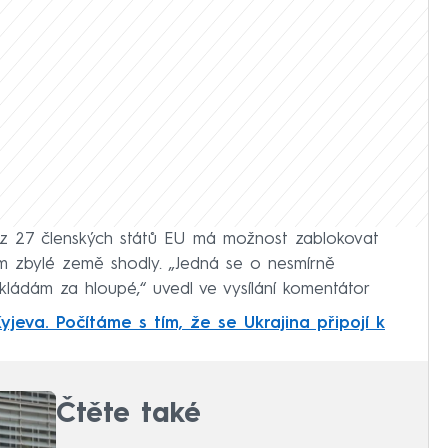
 z 27 členských států EU má možnost zablokovat
ěm zbylé země shodly. „Jedná se o nesmírně
kládám za hloupé,“ uvedl ve vysílání komentátor
yjeva. Počítáme s tím, že se Ukrajina připojí k
Čtěte také