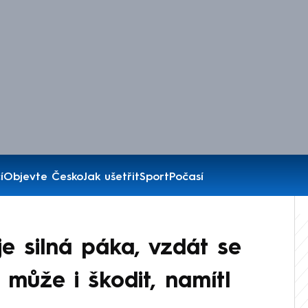
í
Objevte Česko
Jak ušetřit
Sport
Počasí
je silná páka, vzdát se
 může i škodit, namítl