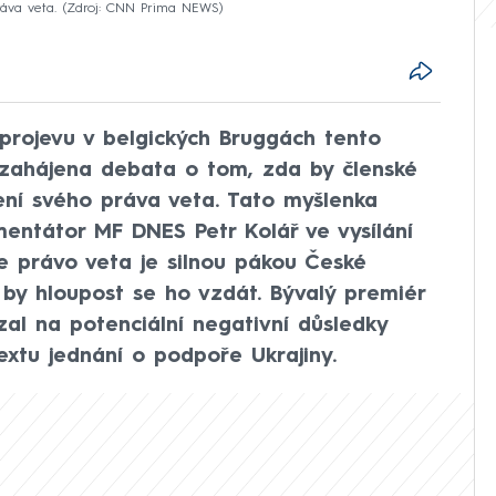
ráva veta.
Zdroj: CNN Prima NEWS
projevu v belgických Bruggách tento
 zahájena debata o tom, zda by členské
ní svého práva veta. Tato myšlenka
mentátor MF DNES Petr Kolář ve vysílání
 právo veta je silnou pákou České
a by hloupost se ho vzdát. Bývalý premiér
al na potenciální negativní důsledky
xtu jednání o podpoře Ukrajiny.