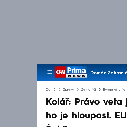
Domácí
Zahranič
Pořady
Domů
Zprávy
Zahraničí
Evropská unie
Kolář: Právo veta 
ho je hloupost. EU