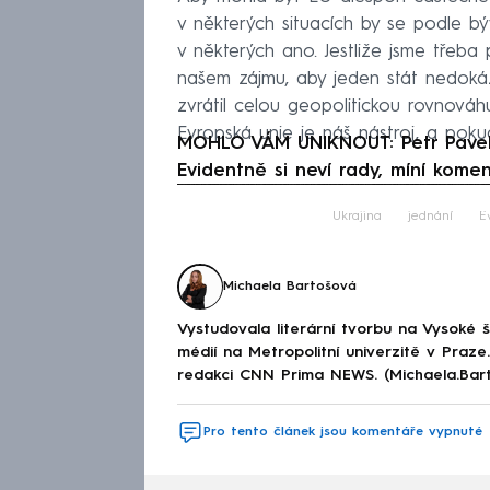
v některých situacích by se podle bý
v některých ano. Jestliže jsme třeba
našem zájmu, aby jeden stát nedokáz
zvrátil celou geopolitickou rovnováh
Evropská unie je náš nástroj, a pok
MOHLO VÁM UNIKNOUT: Petr Pavel s
Evidentně si neví rady, míní kome
Fa
Ukrajina
jednání
E
Michaela Bartošová
Vystudovala literární tvorbu na Vysoké 
médií na Metropolitní univerzitě v Praz
redakci CNN Prima NEWS. (Michaela.Bar
Pro tento článek jsou komentáře vypnuté