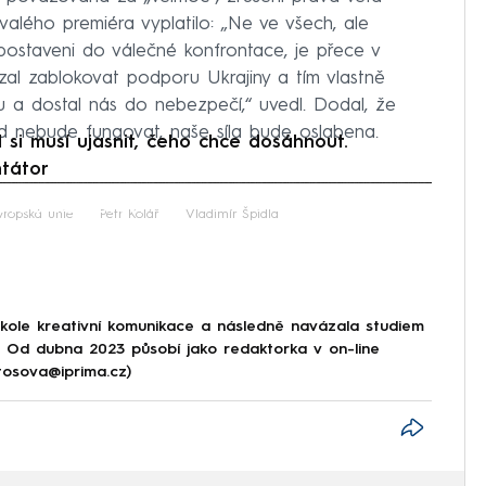
valého premiéra vyplatilo: „Ne ve všech, ale
 postaveni do válečné konfrontace, je přece v
al zablokovat podporu Ukrajiny a tím vlastně
u a dostal nás do nebezpečí,“ uvedl. Dodal, že
ud nebude fungovat, naše síla bude oslabena.
i musí ujasnit, čeho chce dosáhnout.
ntátor
iled to fetch
vropská unie
Petr Kolář
Vladimír Špidla
škole kreativní komunikace a následně navázala studiem
e. Od dubna 2023 působí jako redaktorka v on-line
tosova@iprima.cz)