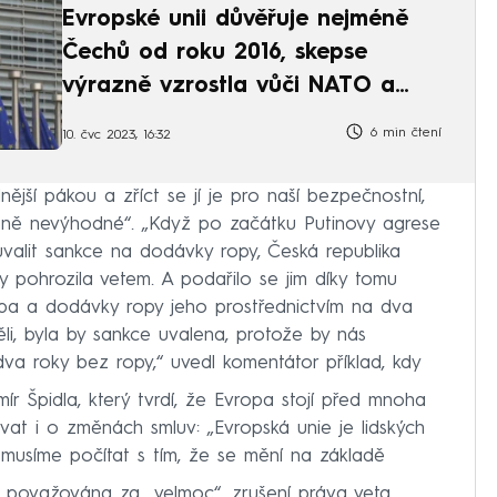
Evropské unii důvěřuje nejméně
Čechů od roku 2016, skepse
výrazně vzrostla vůči NATO a
OSN
6 min čtení
10. čvc 2023, 16:32
nější pákou a zříct se jí je pro naší bezpečnostní,
utně nevýhodné“. „Když po začátku Putinovy agrese
uvalit sankce na dodávky ropy, Česká republika
 pohrozila vetem. A podařilo se jim díky tomu
ba a dodávky ropy jeho prostřednictvím na dva
i, byla by sankce uvalena, protože by nás
dva roky bez ropy,“ uvedl komentátor příklad, kdy
r Špidla, který tvrdí, že Evropa stojí před mnoha
vat i o změnách smluv: „Evropská unie je lidských
 musíme počítat s tím, že se mění na základě
považována za „velmoc“, zrušení práva veta