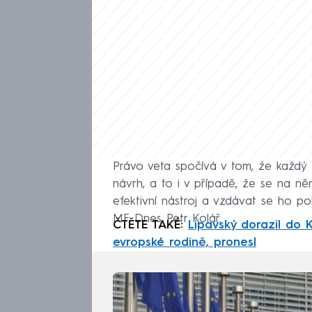
Právo veta spočívá v tom, že každý
návrh, a to i v případě, že se na n
efektivní nástroj a vzdávat se ho po
MF Dnes Petr Kolář.
ČTĚTE TAKÉ:
Lipavský dorazil do K
evropské rodině, pronesl