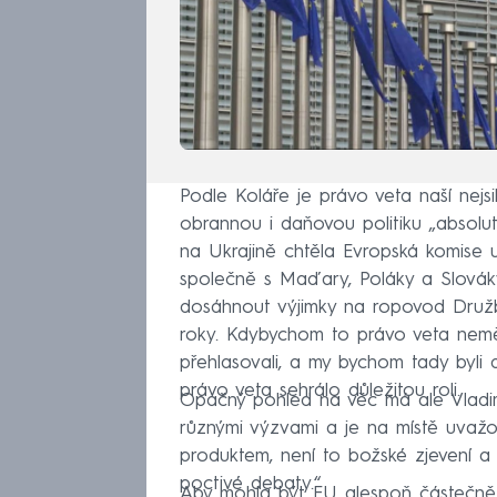
Podle Koláře je právo veta naší nejsil
obrannou i daňovou politiku „absol
na Ukrajině chtěla Evropská komise 
společně s Maďary, Poláky a Slováky
dosáhnout výjimky na ropovod Druž
roky. Kdybychom to právo veta neměl
přehlasovali, a my bychom tady byli 
právo veta sehrálo důležitou roli.
Opačný pohled na věc má ale Vladimí
různými výzvami a je na místě uvažo
produktem, není to božské zjevení a
poctivé debaty.“
Aby mohla být EU alespoň částečně 