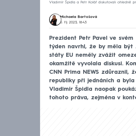
Vladimír Špidla a Petr Kolář diskutovali ohledně p
Michaela Bartošová
6. říj 2023, 18:43
Prezident Petr Pavel ve svém 
týden navrhl, že by měla být
státy EU neměly zvážit omeze
okamžitě vyvolala diskusi. Ko
CNN Prima NEWS zdůraznil, že
republiky při jednáních a byl
Vladimír Špidla naopak poukáz
tohoto práva, zejména v konte