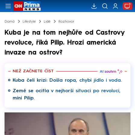
Domů
Lifestyle
Lidé
Rozhovor
Kuba je na tom nejhůře od Castrovy
revoluce, říká Pilip. Hrozí americká
invaze na ostrov?
NEŽ ZAČNETE ČÍST
Kuba čelí krizi: Došla ropa, chybí jídlo i voda.
Země se ocitla v nejhorší situaci po revoluci,
míní Pilip.