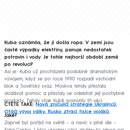
Kuba oznámila, že jí došla ropa. V zemi jsou
časté výpadky elektřiny, panuje nedostatek
potravin i vody. Je tohle nejhorší období země
po revoluci?
Asi je. Kuba už procházela podobně dramatickým
vývojem, když se po roce 1990 rozpadl východní
blok a Sovětský svaz. Moskva tehdy přestala
dodávat pomoc a přestaly se odebírat její pochybné
produkty. Tehdy však Kubě pomohly tři věci.
ČTĚTE TAKÉ:
Nová zničující strategie Ukrajinců.
Otáčí vývoj války, Rusko ztrácí tisíce vojáků.
Jaké?
Zaprvé byl pořád na světě – a navíc v plné síle –