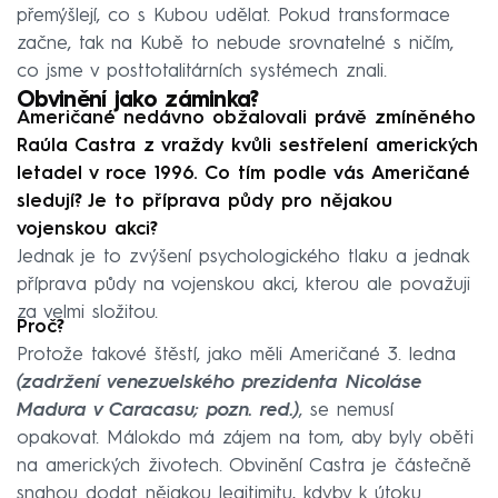
přemýšlejí, co s Kubou udělat. Pokud transformace
začne, tak na Kubě to nebude srovnatelné s ničím,
co jsme v posttotalitárních systémech znali.
Obvinění jako záminka?
Američané nedávno obžalovali právě zmíněného
Raúla Castra z vraždy kvůli sestřelení amerických
letadel v roce 1996. Co tím podle vás Američané
sledují? Je to příprava půdy pro nějakou
vojenskou akci?
Jednak je to zvýšení psychologického tlaku a jednak
příprava půdy na vojenskou akci, kterou ale považuji
za velmi složitou.
Proč?
Protože takové štěstí, jako měli Američané 3. ledna
(zadržení venezuelského prezidenta Nicoláse
Madura v Caracasu; pozn. red.)
, se nemusí
opakovat. Málokdo má zájem na tom, aby byly oběti
na amerických životech. Obvinění Castra je částečně
snahou dodat nějakou legitimitu, kdyby k útoku