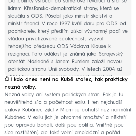
Do politiky vstoupil po sametové revoluci a stal se
lídrem Křesťansko-demokratické strany, která se
sloučila s ODS. Působil jako ministr školství a
ministr financí. V roce 1997 kvůli daru pro ODS od
podnikatele, který předtím získal významný podíl ve
vládou privatizované společnosti, vyzval
tehdejšího předsedu ODS Václava Klause k
rezignaci. Tato událost je známá jako Sarajevský
atentát. Následně s Janem Rumlem založil novou
politickou stranu Unii svobody. V letech 2004 až
2007 byl viceguvernérem Evropské investiční
Čili kdo dnes není na Kubě stařec, tak prakticky
banky. V současné době vlastní nakladatelství
nezná volby.
Bourdon, v němž vycházejí bestsellery Patrika
Nezná volby ani systém politických stran. Pak je tu
Hartla. S první manželkou Lucií má tři děti. V roce
neuvěřitelná síla a početnost exilu. I ten nejchudší
2024 se oženil podruhé s Dominikou Pilip.
exilový Kubánec žijící v Miami je bohatší než normální
Kubánec. V exilu jich je ohromné množství a někteří
jsou opravdu bohatí, další jsou politici. Vnitřně jsou
sice roztříštění, ale také velmi ambiciózní a pořád