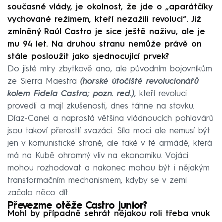
současné vlády, je okolnost, že jde o „aparátčíky
vychované režimem, kteří nezažili revoluci“. Již
zmíněný Raúl Castro je sice ještě naživu, ale je
mu 94 let. Na druhou stranu nemůže právě on
stále posloužit jako sjednocující prvek?
Do jisté míry zbytkově ano, ale původním bojovníkům
ze Sierra Maestra
(horské útočiště revolucionářů
kolem Fidela Castra; pozn. red.)
, kteří revoluci
provedli a mají zkušenosti, dnes táhne na stovku.
Díaz-Canel a naprostá většina vládnoucích pohlavárů
jsou takoví přerostlí svazáci. Síla moci ale nemusí být
jen v komunistické straně, ale také v té armádě, která
má na Kubě ohromný vliv na ekonomiku. Vojáci
mohou rozhodovat a nakonec mohou být i nějakým
transformačním mechanismem, kdyby se v zemi
začalo něco dít.
Převezme otěže Castro junior?
Mohl by případně sehrát nějakou roli třeba vnuk