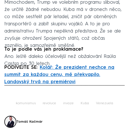
Mimochodem, Trump ve volebním programu sliboval,
že určitě žádné nebudou. Kuba má v dronech něco,
co může sestřelit pár letadel, zničit pár obrněných
transportérů a zabít skupinu vojáků. A to je pro
administrativu Trumpa nepěkná představa. Že se ale
zvyšuje ohrožení Spojených států, což občas
zaznělo, je samozřejmě směšné.
To je podle vás jen proklamace?
Ano. Ještě daleko účelovější než obžalování Raúla
Castra po 30 letech.
PODÍVEJTE SE:
Kolář: Že prezident nechce na
summit za každou cenu, mě překvapilo.
Landovský trvá na premiérovi
Failed to fetch
komunismus
revoluce
invaze
Kuba
Venezuela
Tomáš Kačmár