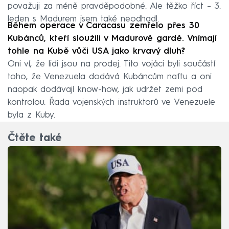
považuji za méně pravděpodobné. Ale těžko říct – 3.
leden s Madurem jsem také neodhadl.
Během operace v Caracasu zemřelo přes 30
Kubánců, kteří sloužili v Madurově gardě. Vnímají
tohle na Kubě vůči USA jako krvavý dluh?
Oni ví, že lidi jsou na prodej. Tito vojáci byli součástí
toho, že Venezuela dodává Kubáncům naftu a oni
naopak dodávají know-how, jak udržet zemi pod
kontrolou. Řada vojenských instruktorů ve Venezuele
byla z Kuby.
Čtěte také