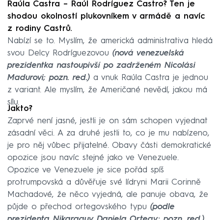
Raúla Castra – Raúl Rodríguez Castro? Ten je
shodou okolností plukovníkem v armádě a navíc
z rodiny Castrů.
Nabízí se to. Myslím, že americká administrativa hledá
svou Delcy Rodríguezovou
(nová venezuelská
prezidentka nastoupivší po zadrženém Nicolási
Madurovi; pozn. red.)
a vnuk Raúla Castra je jednou
z variant. Ale myslím, že Američané nevědí, jakou má
sílu.
Jakto?
Zaprvé není jasné, jestli je on sám schopen vyjednat
zásadní věci. A za druhé jestli to, co je mu nabízeno,
je pro něj vůbec přijatelné. Obavy části demokratické
opozice jsou navíc stejné jako ve Venezuele.
Opozice ve Venezuele je sice pořád spíš
protrumpovská a důvěřuje své lídryni Marii Corinně
Machadové, že něco vyjedná, ale panuje obava, že
půjde o přechod ortegovského typu
(podle
prezidenta Nikaraguy Daniela Ortegy; pozn. red.)
,