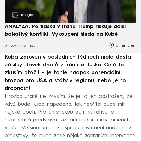
6
fotografií
ANALÝZA: Po fiasku v Íránu Trump riskuje další
bolestivý konflikt. Vykoupení hledá na Kubě
6 min čtení
21. kvě 2026, 11:47
Kuba zároveň v posledních týdnech měla dostat
zásilky stovek dronů z Íránu a Ruska. Celé to
zkusím otočit – je tohle naopak potenciální
hrozba pro USA a státy v regionu, nebo je to
drobnost?
Hrozba určitě ne. Myslím, že je to jen odstrašení, že
když bude Kuba napadena, tak nepřítel bude mít
nějaké oběti. Pro americkou administrativu je
nepříjemná představa, že tam budou mrtví američtí
vojáci. Většina americké společnosti není nadšená z
představy, že bude zase nějaká zahraniční intervence.