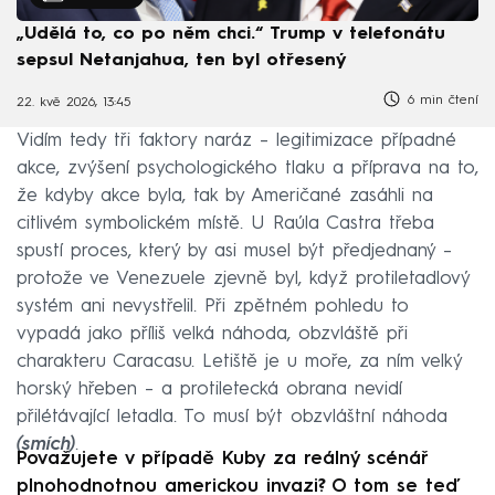
„Udělá to, co po něm chci.“ Trump v telefonátu
sepsul Netanjahua, ten byl otřesený
6 min čtení
22. kvě 2026, 13:45
Vidím tedy tři faktory naráz – legitimizace případné
akce, zvýšení psychologického tlaku a příprava na to,
že kdyby akce byla, tak by Američané zasáhli na
citlivém symbolickém místě. U Raúla Castra třeba
spustí proces, který by asi musel být předjednaný –
protože ve Venezuele zjevně byl, když protiletadlový
systém ani nevystřelil. Při zpětném pohledu to
vypadá jako příliš velká náhoda, obzvláště při
charakteru Caracasu. Letiště je u moře, za ním velký
horský hřeben – a protiletecká obrana nevidí
přilétávající letadla. To musí být obzvláštní náhoda
(smích)
.
Považujete v případě Kuby za reálný scénář
plnohodnotnou americkou invazi? O tom se teď