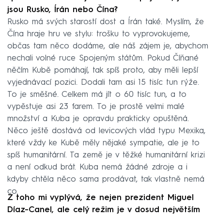
jsou Rusko, Írán nebo Čína?
Rusko má svých starostí dost a Írán také. Myslím, že
Čína hraje hru ve stylu: trošku to vyprovokujeme,
občas tam něco dodáme, ale náš zájem je, abychom
nechali volné ruce Spojeným státům. Pokud Číňané
něčím Kubě pomáhají, tak spíš proto, aby měli lepší
vyjednávací pozici. Dodali tam asi 15 tisíc tun rýže.
To je směšné. Celkem má jít o 60 tisíc tun, a to
vypěstuje asi 23 farem. To je prostě velmi malé
množství a Kuba je opravdu prakticky opuštěná.
Něco ještě dostává od levicových vlád typu Mexika,
které vždy ke Kubě měly nějaké sympatie, ale je to
spíš humanitární. Ta země je v těžké humanitární krizi
a není odkud brát. Kuba nemá žádné zdroje a i
kdyby chtěla něco sama prodávat, tak vlastně nemá
co.
Z toho mi vyplývá, že nejen prezident Miguel
Díaz-Canel, ale celý režim je v dosud největším