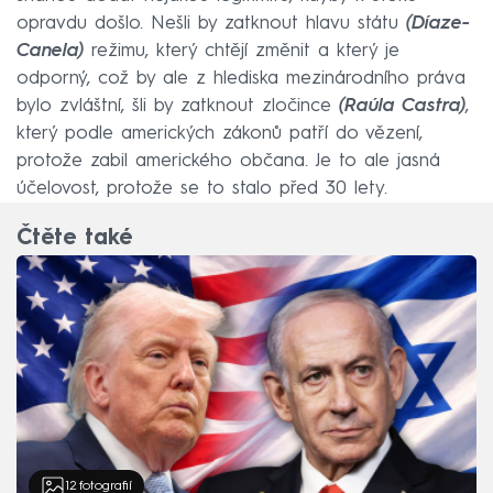
opravdu došlo. Nešli by zatknout hlavu státu
(Díaze-
Canela)
režimu, který chtějí změnit a který je
odporný, což by ale z hlediska mezinárodního práva
bylo zvláštní, šli by zatknout zločince
(Raúla Castra)
,
který podle amerických zákonů patří do vězení,
protože zabil amerického občana. Je to ale jasná
účelovost, protože se to stalo před 30 lety.
Čtěte také
12
fotografií