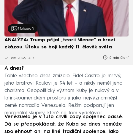
9
fotografií
ANALÝZA: Trump přijal „teorii šílence“ a hrozí
zkázou. Útoku se bojí každý 11. člověk světa
6 min čtení
28. kvě 2026, 14:17
A dnes?
Tohle všechno dnes zmizelo. Fidel Castro je mrtvý,
jeho bratrovi Raúlovi je 94 let – a nikdy neměl jeho
charisma. Geopolitický význam Kuby je nulový a v
latinskoamerickém prostoru ji jako nejvýznamnější
země nahradila Venezuela. Režim podporují jen
marginální skupiny, které na tom vydělávají.
Venezuela je v tuto chvíli coby spojenec passé.
Dá se předpokládat, že Kuba se dnes nemůže
spolehnout ani na jiné tradiční spojence, jako