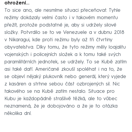
ohrožení…
To sice ano, ale nesmíme situaci přeceňovat. Tyhle
režimy dokázaly velmi často i v takovém momentu
přežít, protože podstatné je, aby si udržely silové
složky. Potvrdilo se to ve Venezuele a v dubnu 2018
v Nikaragui, kde proti režimu byly až tři čtvrtiny
obyvatelstva. Díky tomu, že tyto režimy měly loajalitu
vojenských i policejních složek a k tomu také svých
paramilitárních jednotek, se udržely. To se Kubě zatím
asi také daří. Američané zkouší spoléhat i na to, že
se objeví nějaký plukovník nebo generál, který vyjede
z kasáren a strhne sebou část ozbrojených sil. Nic
takového se na Kubě zatím nestalo. Situace pro
Kubu je každopádně strašlivě těžká, ale to vůbec
neznamená, že je dobojováno a že je to otázka
několika dní.