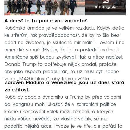
9 fotografií
A dnes? Je to podle vás varianta?
Kubánská armáda je ve velkém rozkladu. Kdyby došlo
ke střetům, tak pravděpodobnost, že by to šlo bez
obětí na životech, je skutečně minimální – ovšem i na
americké straně. Myslím, že je to poslední možnost.
Američané spíš budou zvyšovat tlak a něco nabízet.
Donald Trump to potřebuje nějak prodat, protože
aby jako úspěch prodal Írán, to už musí být hodně
velká „MAGA hlava“, aby tomu uvěřila.
Zároveň Maduro a Venezuela jsou už dnes stará
záležitost.
Kuba by dodala dynamiku a Trump by před volbami
do Kongresu mohl ukázat, že v zahraniční politice
kromě ukončování válek mezi zeměmi, o kterých
nikdo vůbec nevěděl, že vlastně válčily, se mu
podařila nějaká akce. Invaze je ve hře, ale pořád to