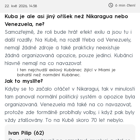
6 min čtení
22. kvě 2026, 14:58
Kuba je ale asi jiný oříšek než Nikaragua nebo
Venezuela, ne?
Samozřejmě, že roli bude hrát efekt exilu a jsou tu i
další rozdíly. Na Kubě, na rozdíl třeba od Venezuely,
nemají žádné zdroje a také prakticky neexistuje
žádná organizovaná opozice, pouze jedinci. Kubánci
hlavně nemají na co navazovat.
I ten nejchudší exilový Kubánec žijící v Miami je
bohatší než normální Kubánec.
Jak to myslíte?
Kdyby se to začalo otáčet v Nikaragui, tak v minulosti
tam panoval normální politický systém a opozice byla
organizovaná. Venezuela má také na co navazovat,
protože zde formálně probíhaly volby, i když pak byly
vždy zfalšovány. To na Kubě skoro 70 let nebylo.
Ivan Pilip (62)