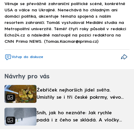
Věnuje se převážně zahraniční politické scéně, konkrétně
USA a válce na Ukrajině. Nenechává ho chladným ani
domácí politika, akcentuje témata spojená s naším
resortem zahraničí. Tomáš vystudoval Mediální studia na
Metropolitní univerzitě. Téměř čtyři roky působil v redakci
Echo24.cz a následně nastoupil na pozici redaktora na
CNN Prima NEWS. (Tomas.Kacmar@iprima.cz)
Vstup do diskuze
Návrhy pro vás
Žebříček nejhorších jídel světa.
Umístily se i tři české pokrmy, vévodí
skandinávská kuchyně
Sníh, jak ho neznáte: Jak rychle
padá i z čeho se skládá. A vločky
nejsou bílé