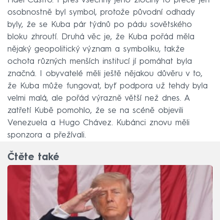
Fidel Castro. I přes všechny jeho zločiny to přece jen
osobnostně byl symbol, protože původní odhady
byly, že se Kuba pár týdnů po pádu sovětského
bloku zhroutí. Druhá věc je, že Kuba pořád měla
nějaký geopolitický význam a symboliku, takže
ochota různých menších institucí jí pomáhat byla
značná. I obyvatelé měli ještě nějakou důvěru v to,
že Kuba může fungovat, byť podpora už tehdy byla
velmi malá, ale pořád výrazně větší než dnes. A
zatřetí Kubě pomohlo, že se na scéně objevili
Venezuela a Hugo Chávez. Kubánci znovu měli
sponzora a přežívali.
Čtěte také