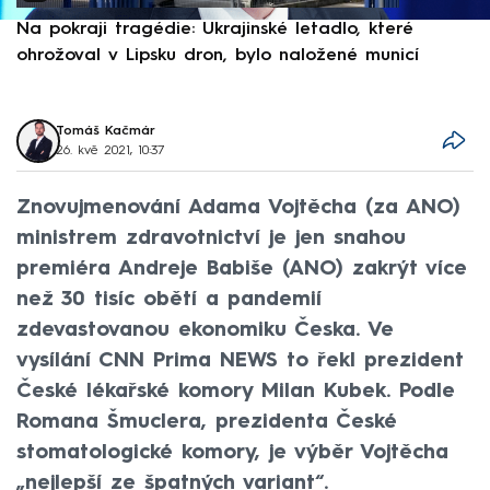
Na pokraji tragédie: Ukrajinské letadlo, které
P
ohrožoval v Lipsku dron, bylo naložené municí
e
Tomáš Kačmár
26. kvě 2021, 10:37
Znovujmenování Adama Vojtěcha (za ANO)
ministrem zdravotnictví je jen snahou
premiéra Andreje Babiše (ANO) zakrýt více
než 30 tisíc obětí a pandemií
zdevastovanou ekonomiku Česka. Ve
vysílání CNN Prima NEWS to řekl prezident
České lékařské komory Milan Kubek. Podle
Romana Šmuclera, prezidenta České
stomatologické komory, je výběr Vojtěcha
„nejlepší ze špatných variant“.