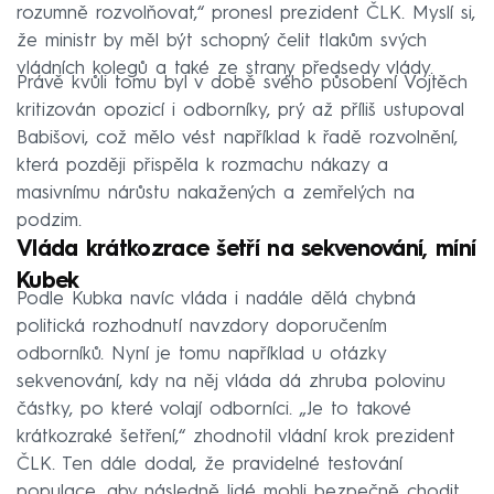
rozumně rozvolňovat,“ pronesl prezident ČLK. Myslí si,
že ministr by měl být schopný čelit tlakům svých
vládních kolegů a také ze strany předsedy vlády.
Právě kvůli tomu byl v době svého působení Vojtěch
kritizován opozicí i odborníky, prý až příliš ustupoval
Babišovi, což mělo vést například k řadě rozvolnění,
která později přispěla k rozmachu nákazy a
masivnímu nárůstu nakažených a zemřelých na
podzim.
Vláda krátkozrace šetří na sekvenování, míní
Kubek
Podle Kubka navíc vláda i nadále dělá chybná
politická rozhodnutí navzdory doporučením
odborníků. Nyní je tomu například u otázky
sekvenování, kdy na něj vláda dá zhruba polovinu
částky, po které volají odborníci. „Je to takové
krátkozraké šetření,“ zhodnotil vládní krok prezident
ČLK. Ten dále dodal, že pravidelné testování
populace, aby následně lidé mohli bezpečně chodit