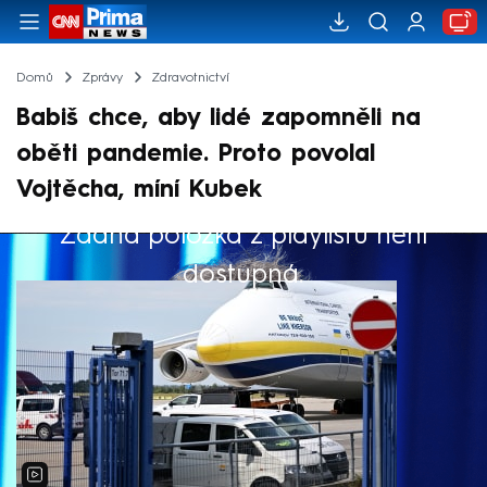
Domů
Zprávy
Zdravotnictví
Babiš chce, aby lidé zapomněli na
oběti pandemie. Proto povolal
Vojtěcha, míní Kubek
Žádná položka z playlistu není
Výběr redakce
dostupná.