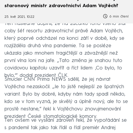
staronový ministr zdravotnictví Adam Vojtěch?
6 min čtení
25. kvě 2021, 10:22
Ten následně doplnil, že na začátku toho všeho stál
coby šéf resortu zdravotnictví právě Adam Vojtěch,
který poprvé odcházel na konci září v době, kdy se
rozjížděla druhá vlna pandemie. Ta se posléze
ukázala jako mnohem tragičtější a závažnější než
první vlna loni na jaře. „Tato změna je snahou tuto
covidovou kapitolu uzavřít a říct lidem: ‚Co bylo, to
bylo,‘“ dodal prezident ČLK.
Šmucler CNN Prima NEWS sdělil, že jej návrat
Vojtěcha nezaskočil. „Je to jistě nejlepší ze špatných
variant. Bylo by dobré, kdyby nám tady spadl někdo,
kdo se v tom vyzná, je skvělý a úplně nový, ale to se
prostě nestane,“ řekl k Vojtěchovu znovujmenování
prezident České stomatologické komory.
Ten ovšem ve vysílání zároveň řekl, že vypořádání se
s pandemií tak jako tak řídil a řídí premiér Andrej