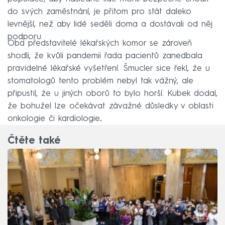
do svých zaměstnání, je přitom pro stát daleko
levnější, než aby lidé seděli doma a dostávali od něj
podporu.
Oba představitelé lékařských komor se zároveň
shodli, že kvůli pandemii řada pacientů zanedbala
pravidelné lékařské vyšetření. Šmucler sice řekl, že u
stomatologů tento problém nebyl tak vážný, ale
připustil, že u jiných oborů to bylo horší. Kubek dodal,
že bohužel lze očekávat závažné důsledky v oblasti
onkologie či kardiologie
.
Čtěte také