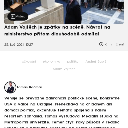
Video
Adam Vojtěch je zpátky na scéně. Návrat na
ministerstvo přitom dlouhodobě odmítal
6 min čtení
25. kvě 2021, 15:27
očkování
ekonomika
politika
Andrej Babiš
Adam Vojtěch
Tomáš Kačmár
Věnuje se převážně zahraniční politické scéně, konkrétně
USA a válce na Ukrajině. Nenechává ho chladným ani
domácí politika, akcentuje témata spojená s naším
resortem zahraničí. Tomáš vystudoval Mediální studia na
Metropolitní univerzitě. Téměř čtyři roky působil v redakci