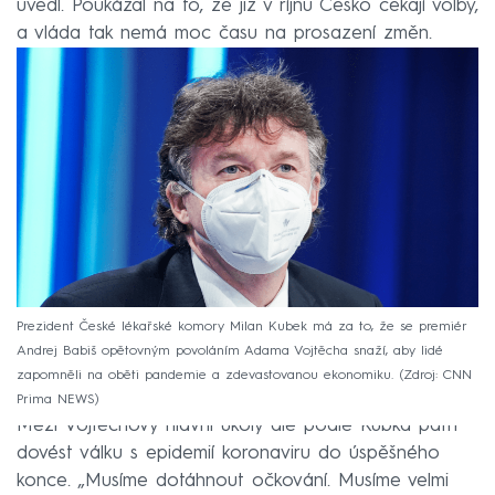
uvedl. Poukázal na to, že již v říjnu Česko čekají volby,
a vláda tak nemá moc času na prosazení změn.
Prezident České lékařské komory Milan Kubek má za to, že se premiér
Andrej Babiš opětovným povoláním Adama Vojtěcha snaží, aby lidé
zapomněli na oběti pandemie a zdevastovanou ekonomiku.
Zdroj: CNN
Prima NEWS
Mezi Vojtěchovy hlavní úkoly ale podle Kubka patří
dovést válku s epidemií koronaviru do úspěšného
konce. „Musíme dotáhnout očkování. Musíme velmi