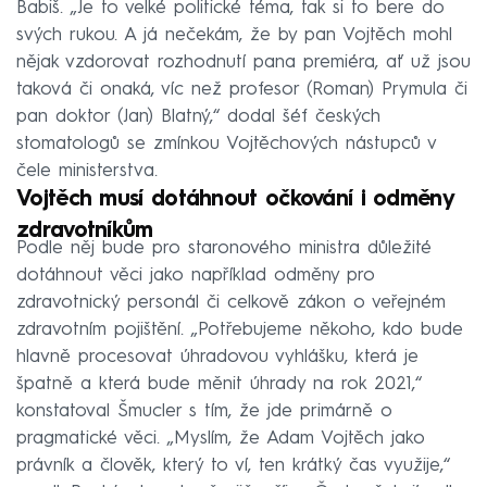
Babiš. „Je to velké politické téma, tak si to bere do
svých rukou. A já nečekám, že by pan Vojtěch mohl
nějak vzdorovat rozhodnutí pana premiéra, ať už jsou
taková či onaká, víc než profesor (Roman) Prymula či
pan doktor (Jan) Blatný,“ dodal šéf českých
stomatologů se zmínkou Vojtěchových nástupců v
čele ministerstva.
Vojtěch musí dotáhnout očkování i odměny
zdravotníkům
Podle něj bude pro staronového ministra důležité
dotáhnout věci jako například odměny pro
zdravotnický personál či celkově zákon o veřejném
zdravotním pojištění. „Potřebujeme někoho, kdo bude
hlavně procesovat úhradovou vyhlášku, která je
špatně a která bude měnit úhrady na rok 2021,“
konstatoval Šmucler s tím, že jde primárně o
pragmatické věci. „Myslím, že Adam Vojtěch jako
právník a člověk, který to ví, ten krátký čas využije,“