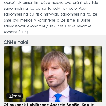
logiku“. „Premiér tím dává najevo své přání, aby lidé
zapomněli na to, co se tu celý rok dělo. Aby
zapomněli na 30 tisíc mrtvých, zapomněli na to, že
jsme byli měsíce v karanténě a že jsme si úplně
zdevastovali ekonomiku,“ řekl šéf České lékařské
komory (ČLK).
Čtěte také
Video
Otloukánek i oblíbenec Andreje Babiše. Kdo je