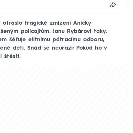
 otřáslo tragické zmizení Aničky
ušeným policajtům. Janu Rybárovi taky.
em šéfuje elitnímu pátracímu odboru,
ené děti. Snad se neurazí: Pokud ho v
 štěstí.