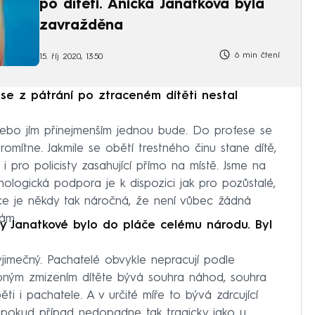
po dítěti. Anička Janatková byla
zavražděna
6 min čtení
15. říj 2020, 13:50
 se z pátrání po ztraceném dítěti nestal
 nebo jím přinejmenším jednou bude. Do profese se
mítne. Jakmile se obětí trestného činu stane dítě,
 pro policisty zasahující přímo na místě. Jsme na
chologická podpora je k dispozici jak pro pozůstalé,
práce je někdy tak náročná, že není vůbec žádná
ám.
ky Janatkové bylo do pláče celému národu. Byl
ýjimečný. Pachatelé obvykle nepracují podle
ým zmizením dítěte bývá souhra náhod, souhra
ti i pachatele. A v určité míře to bývá zdrcující
 pokud případ nedopadne tak tragicky jako u