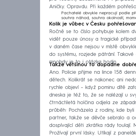
Aničky. Opravdu. Při každém pohřešov
Pachatelé obvykle nepracují podle 
souhra náhod, souhra okolností, mome
Kolik je vůbec v Česku pohřešovan
Ročně se to číslo pohybuje kolem d
vidět pouze únosy a tragické případ
v daném čase nejsou v místě obvyklém
do systému, rozjede pátrání. Takové
mnohdy je to i otázka hodin.
Takže většinou to dopadne dobř
Ano. Policie přijme na lince 158 de
dětech. Kolikrát se nakonec ani ned
rychle objeví – když pominu dítě za
dneska je též to, že se nalézají u s
čtrnáctiletá holčina odjela ze zápa
průběh: Pocházela z rodiny, kde byli
partner, takže se děvče sebralo a o
dospívající děti zkrátka rády toulají.
Prožívají první lásky. Utíkají z pane