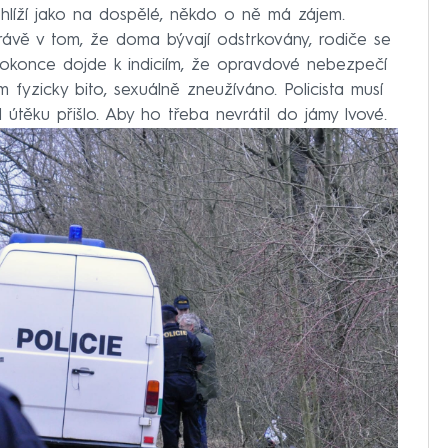
ohlíží jako na dospělé, někdo o ně má zájem.
ávě v tom, že doma bývají odstrkovány, rodiče se
a dokonce dojde k indiciím, že opravdové nebezpečí
 fyzicky bito, sexuálně zneužíváno. Policista musí
 útěku přišlo. Aby ho třeba nevrátil do jámy lvové.