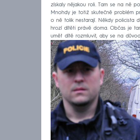
získaly nějakou roli. Tam se na ně p
Mnohdy je totiž skutečně problém pr
o ně tolik nestarají. Někdy policist
hrozí dítěti právě doma. Občas je tam
umět dítě rozmluvit, aby se na důvod