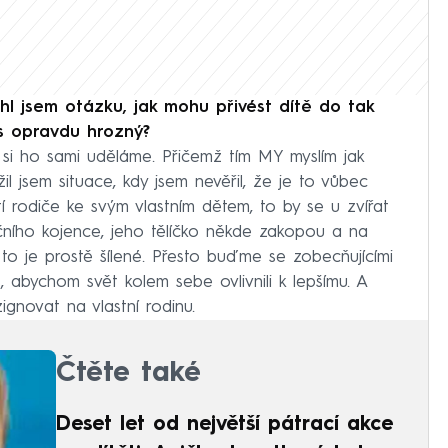
hl jsem otázku, jak mohu přivést dítě do tak
s opravdu hrozný?
ý si ho sami uděláme. Přičemž tím MY myslím jak
ažil jsem situace, kdy jsem nevěřil, že je to vůbec
rodiče ke svým vlastním dětem, to by se u zvířat
 ročního kojence, jeho tělíčko někde zakopou a na
 to je prostě šílené. Přesto buďme se zobecňujícími
, abychom svět kolem sebe ovlivnili k lepšímu. A
ignovat na vlastní rodinu.
Čtěte také
Deset let od největší pátrací akce