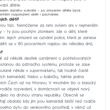
ání dítěte.
předem daného scénáře – za zmizením dítěte bývá
ntální rozpoložení oběti i pachatele.
ých dětí?
vou tisíc. Nemůžeme za nimi ovšem ani v nejmenším
y – ty jsou pouhým zlomkem. Jde o děti, které
. Jejich zmizení se oznámí policii, která je zanese
 děti se v 80 procentech najdou do několika dnů,
e?
nně až několik desítek oznámení o pohřešovaných
ostanou do pátracího systému, protože se zase
toulané někde v supermarketu, tak hodně časté
vých kamarádů. Nebo u babičky, takhle jedna
dních Čech až na Moravu. V mnohém šlo o klasický
 rodiče rozvedení, v domácnosti se objevil nový
djelo na druhou stranu republiky. Obecně se
 Mají období, kdy jim jsou kamarádi bližší než rodiče.
lákového bytu do venkovního prostředí, v němž už