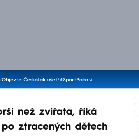
í
Objevte Česko
Jak ušetřit
Sport
Počasí
rší než zvířata, říká
 po ztracených dětech