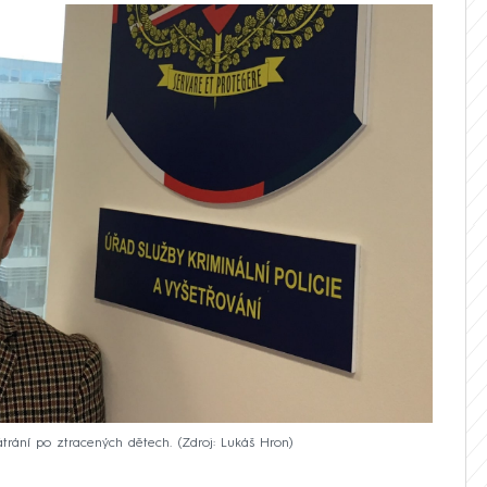
átrání po ztracených dětech.
Zdroj: Lukáš Hron