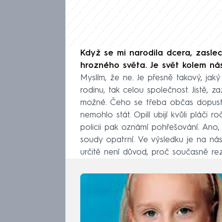
Když se mi narodila dcera, zaslec
hrozného světa. Je svět kolem ná
Myslím, že ne. Je přesně takový, jak
rodinu, tak celou společnost. Jistě, z
možné. Čeho se třeba občas dopustí 
nemohlo stát. Opilí ubijí kvůli pláči
policii pak oznámí pohřešování. Ano,
soudy opatrní. Ve výsledku je na nás
určitě není důvod, proč současně rez