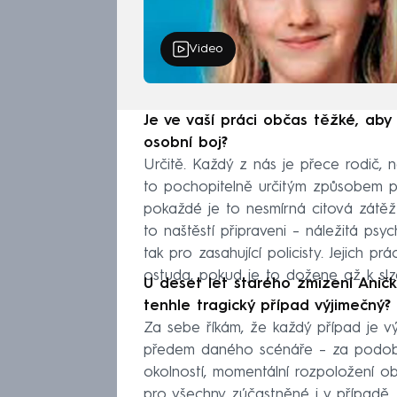
Video
Je ve vaší práci občas těžké, aby
osobní boj?
Určitě. Každý z nás je přece rodič,
to pochopitelně určitým způsobem pro
pokaždé je to nesmírná citová zátěž i
to naštěstí připraveni – náležitá psy
tak pro zasahující policisty. Jejich 
ostuda, pokud je to dožene až k slz
U deset let starého zmizení Anič
tenhle tragický případ výjimečný?
Za sebe říkám, že každý případ je v
předem daného scénáře – za podobn
okolností, momentální rozpoložení obě
pro všechny zúčastněné i v případě,