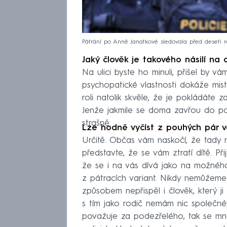
Pátrání po Anně Janatkové sledovala před deseti 
Jaký člověk je takového násilí na 
Na ulici byste ho minuli, přišel by v
psychopatické vlastnosti dokáže mistr
roli natolik skvěle, že je pokládát
Jenže jakmile se doma zavřou do pomy
strašně.
Lze hodně vyčíst z pouhých pár v
Určitě. Občas vám naskočí, že tady n
představte, že se vám ztratí dítě. Při
že se i na vás dívá jako na možného
z pátracích variant. Nikdy nemůžeme 
způsobem nepřispěl i člověk, který j
s tím jako rodič nemám nic společné
považuje za podezřelého, tak se m