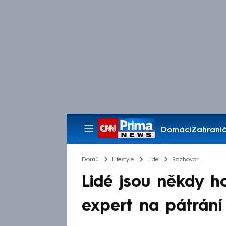
Domácí
Zahranič
Pořady
Domů
Lifestyle
Lidé
Rozhovor
Lidé jsou někdy ho
expert na pátrání