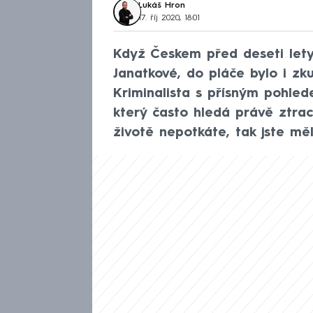
Lukáš Hron
17. říj 2020, 18:01
Když Českem před deseti lety
Janatkové, do pláče bylo i zk
Kriminalista s přísným pohled
který často hledá právě ztrac
životě nepotkáte, tak jste měli