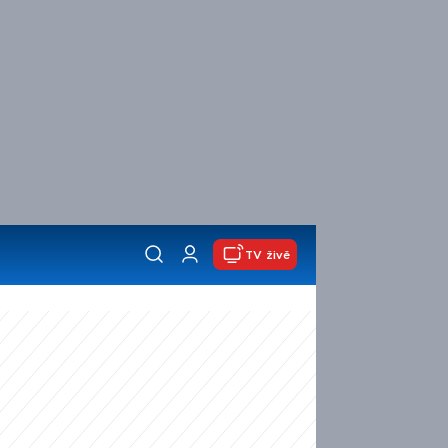
TV živě