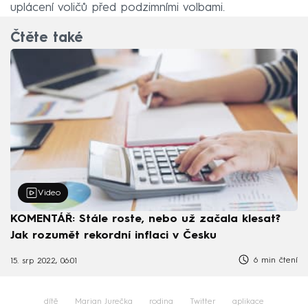
uplácení voličů před podzimními volbami.
Čtěte také
Video
KOMENTÁŘ: Stále roste, nebo už začala klesat?
Jak rozumět rekordní inflaci v Česku
6 min čtení
15. srp 2022, 06:01
dítě
Marian Jurečka
rodina
Twitter
aplikace