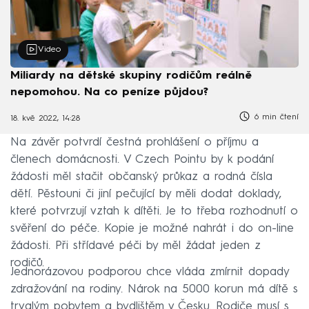
Video
Miliardy na dětské skupiny rodičům reálně
nepomohou. Na co peníze půjdou?
6 min čtení
18. kvě 2022, 14:28
Na závěr potvrdí čestná prohlášení o příjmu a
členech domácnosti. V Czech Pointu by k podání
žádosti měl stačit občanský průkaz a rodná čísla
dětí. Pěstouni či jiní pečující by měli dodat doklady,
které potvrzují vztah k dítěti. Je to třeba rozhodnutí o
svěření do péče. Kopie je možné nahrát i do on-line
žádosti. Při střídavé péči by měl žádat jeden z
rodičů.
Jednorázovou podporou chce vláda zmírnit dopady
zdražování na rodiny. Nárok na 5000 korun má dítě s
trvalým pobytem a bydlištěm v Česku. Rodiče musí s