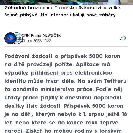
Záhadná hrozba na Táborsku: Svědectví o velké
S
šelmě přibývá. Na internetu kolují nové záběry
d
CNN Prima NEWS
,
ČTK
15. srp 2022, 10:22
Podávání žádostí o příspěvek 5000 korun
na dítě provázejí potíže. Aplikace má
výpadky, přihlášení přes elektronickou
identitu může trvat déle. Na svém Twitteru
to oznámilo ministerstvo práce. Podle něj
úřady práce přijaly k dnešnímu dopoledni
desítky tisíc žádostí. Příspěvek 5000 korun
je na děti, kterým nebylo k 1. srpnu ještě 18
let, nebo které se do konce roku teprve
narodí. Získat ho mohou rodiny s loňským