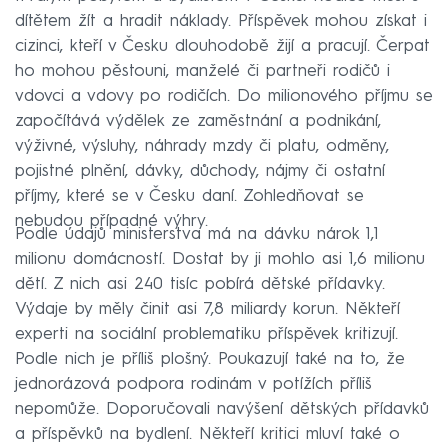
dítětem žít a hradit náklady. Příspěvek mohou získat i
cizinci, kteří v Česku dlouhodobě žijí a pracují. Čerpat
ho mohou pěstouni, manželé či partneři rodičů i
vdovci a vdovy po rodičích. Do milionového příjmu se
započítává výdělek ze zaměstnání a podnikání,
výživné, výsluhy, náhrady mzdy či platu, odměny,
pojistné plnění, dávky, důchody, nájmy či ostatní
příjmy, které se v Česku daní. Zohledňovat se
nebudou případné výhry.
Podle údajů ministerstva má na dávku nárok 1,1
milionu domácností. Dostat by ji mohlo asi 1,6 milionu
dětí. Z nich asi 240 tisíc pobírá dětské přídavky.
Výdaje by měly činit asi 7,8 miliardy korun. Někteří
experti na sociální problematiku příspěvek kritizují.
Podle nich je příliš plošný. Poukazují také na to, že
jednorázová podpora rodinám v potížích příliš
nepomůže. Doporučovali navýšení dětských přídavků
a příspěvků na bydlení. Někteří kritici mluví také o