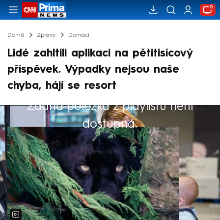
Domů
Zprávy
Domácí
Lidé zahltili aplikaci na pětitisícový
příspěvek. Výpadky nejsou naše
chyba, hájí se resort
Žádná položka z playlistu není
Výběr redakce
dostupná.