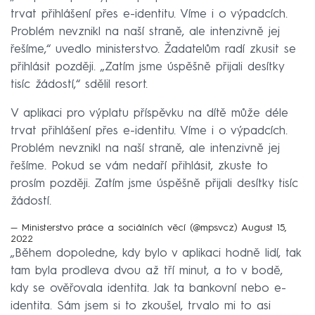
trvat přihlášení přes e-identitu. Víme i o výpadcích.
Problém nevznikl na naší straně, ale intenzivně jej
řešíme,“ uvedlo ministerstvo. Žadatelům radí zkusit se
přihlásit později. „Zatím jsme úspěšně přijali desítky
tisíc žádostí,“ sdělil resort.
V aplikaci pro výplatu příspěvku na dítě může déle
trvat přihlášení přes e-identitu. Víme i o výpadcích.
Problém nevznikl na naší straně, ale intenzivně jej
řešíme. Pokud se vám nedaří přihlásit, zkuste to
prosím později. Zatím jsme úspěšně přijali desítky tisíc
žádostí.
— Ministerstvo práce a sociálních věcí (@mpsvcz)
August 15,
2022
„Během dopoledne, kdy bylo v aplikaci hodně lidí, tak
tam byla prodleva dvou až tří minut, a to v bodě,
kdy se ověřovala identita. Jak ta bankovní nebo e-
identita. Sám jsem si to zkoušel, trvalo mi to asi