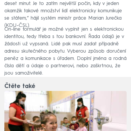
deset minut. Je to zatím největší počin, kdy v jeden
okamžik takové množství lidí elektronicky komunikuje
se státem,“ hájil systém ministr práce Marian Jurečka
(KDU-ČSL).
On-line formulář je možné vyplnit jen s elektronickou
identitou, tedy třeba s tou bankovní. Řada údajů je v
žádosti už vypsaná. Lidé pak musí zadat případně
adresu skutečného pobytu. Vyberou způsob doručení
peněz a komunikace s úřadem. Doplní jména a rodná
čísla dětí a údaje o partnerovi, nebo zaškrtnou, že
jsou samoživitelé.
Čtěte také