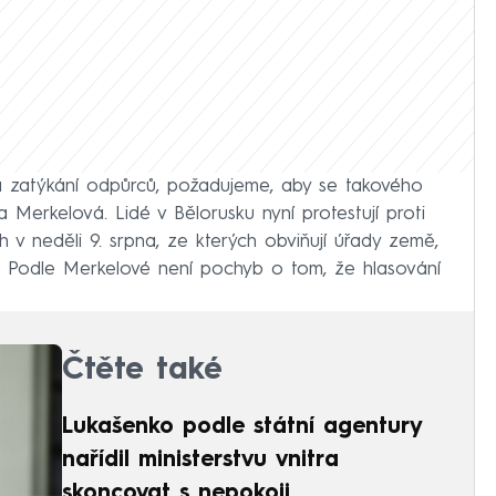
a zatýkání odpůrců, požadujeme, aby se takového
a Merkelová. Lidé v Bělorusku nyní protestují proti
v neděli 9. srpna, ze kterých obviňují úřady země,
 Podle Merkelové není pochyb o tom, že hlasování
Čtěte také
Lukašenko podle státní agentury
nařídil ministerstvu vnitra
skoncovat s nepokoji