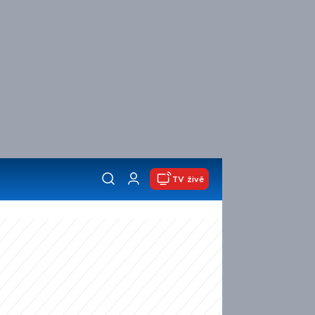
TV živě