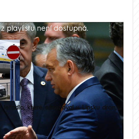
 playlistu není dostupná.
V
é letadlo, které ohrožoval v Lipsku dron,
Přilá
polit