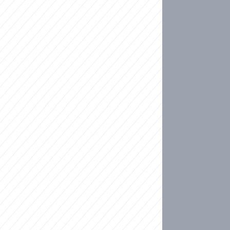
ideo
kat migranty do Česka? Sami by odešli, tvrdí exp
ické sebevraždě