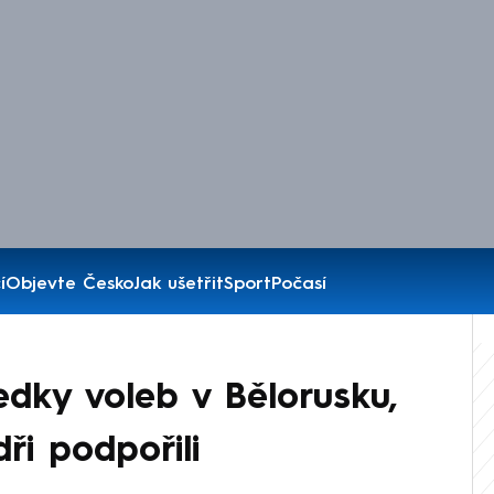
í
Objevte Česko
Jak ušetřit
Sport
Počasí
dky voleb v Bělorusku,
ři podpořili