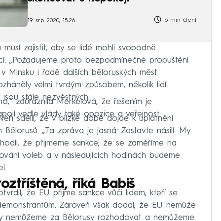
6 min čtení
19. srp 2020, 15:26
musí zajistit, aby se lidé mohli svobodně
ací. „Požadujeme proto bezpodmínečné propuštění
 v Minsku i řadě dalších běloruských měst
ozháněly velmi tvrdým způsobem, několik lidí
y jsou stále nezvěstných.
mo,“ zdůraznila Merkelová, že řešením je
pojí vedle vlády také opozice a veřejnost.
eň sdělil, že v blízké době dojde k uplatnění
Bělorusů. „Ta zpráva je jasná: Zastavte násilí. My
ozhodli, že přijmeme sankce, že se zaměříme na
alšování voleb a v následujících hodinách budeme
l.
oztříštěná, říká Babiš
vrdil, že EU přijme sankce vůči lidem, kteří se
i demonstrantům. Zároveň však dodal, že EU nemůže
 „My nemůžeme za Bělorusy rozhodovat a nemůžeme