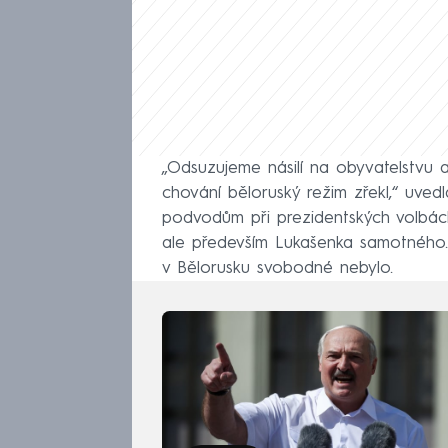
„Odsuzujeme násilí na obyvatelstvu 
chování běloruský režim zřekl,“ uvedl
podvodům při prezidentských volbách 
ale především Lukašenka samotného.
v Bělorusku svobodné nebylo.