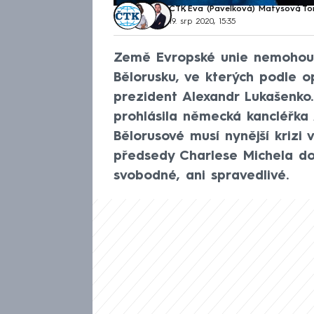
ČTK
,
Eva (Pavelková) Matysová
,
To
19. srp 2020, 15:35
Země Evropské unie nemohou 
Bělorusku, ve kterých podle o
prezident Alexandr Lukašenko. 
prohlásila německá kancléřka
Bělorusové musí nynější krizi 
předsedy Charlese Michela do
svobodné, ani spravedlivé.