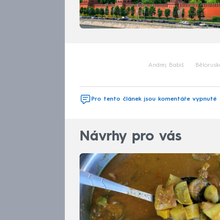
Andrej Babiš
Bělorusk
Pro tento článek jsou komentáře vypnuté
Návrhy pro vás