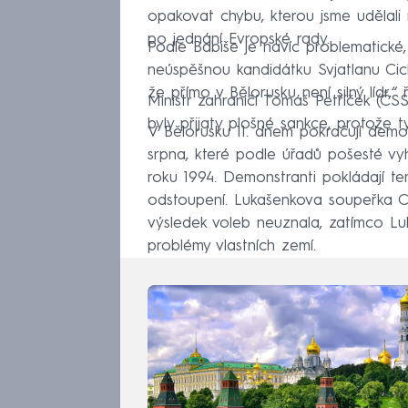
opakovat chybu, kterou jsme udělali n
po jednání Evropské rady.
Podle Babiše je navíc problematické,
neúspěšnou kandidátku Svjatlanu Cic
že přímo v Bělorusku není silný lídr,“ ř
Ministr zahraničí Tomáš Petříček (Č
byly přijaty plošné sankce, protože t
V Bělorusku 11. dnem pokračují demon
srpna, které podle úřadů pošesté vy
roku 1994. Demonstranti pokládají te
odstoupení. Lukašenkova soupeřka C
výsledek voleb neuznala, zatímco Lu
problémy vlastních zemí.