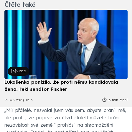
Čtěte také
Video
Lukašenka ponížilo, že proti němu kandidovala
žena, řekl senátor Fischer
6 min čtení
16. srp 2020, 12:16
„Milí přátelé, nesvolal jsem vás sem, abyste bránili mě,
ale proto, že poprvé za čtvrt století můžete bránit
nezávislost své země,“ prohlásil na shromáždění