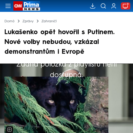
Domů
Zprávy
Zahraničí
Lukašenko opět hovořil s Putinem.
Nové volby nebudou, vzkázal
demonstrantům i Evropě
Žádná položka z playlistu není
Výběr redakce
dostupná.