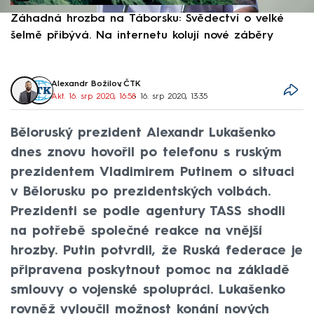
Záhadná hrozba na Táborsku: Svědectví o velké
S
šelmě přibývá. Na internetu kolují nové záběry
d
Alexandr Božilov
,
ČTK
Akt. 16. srp 2020, 16:58
• 16. srp 2020, 13:35
Běloruský prezident Alexandr Lukašenko
dnes znovu hovořil po telefonu s ruským
prezidentem Vladimirem Putinem o situaci
v Bělorusku po prezidentských volbách.
Prezidenti se podle agentury TASS shodli
na potřebě společné reakce na vnější
hrozby. Putin potvrdil, že Ruská federace je
připravena poskytnout pomoc na základě
smlouvy o vojenské spolupráci. Lukašenko
rovněž vyloučil možnost konání nových