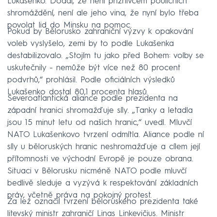
Lukašenko. Dodal, že není příznivcem pouličních
shromáždění, není ale jeho vina, že nyní bylo třeba
povolat lid do Minsku na pomoc.
Pokud by Bělorusko zahraniční výzvy k opakování
voleb vyslyšelo, zemi by to podle Lukašenka
destabilizovalo. „Stojím tu jako před Bohem: volby se
uskutečnily - nemůže být více než 80 procent
podvrhů,“ prohlásil. Podle oficiálních výsledků
Lukašenko dostal 80,1 procenta hlasů.
Severoatlantická aliance podle prezidenta na
západní hranici shromažďuje síly. „Tanky a letadla
jsou 15 minut letu od našich hranic,“ uvedl. Mluvčí
NATO Lukašenkovo tvrzení odmítla. Aliance podle ní
síly u běloruských hranic neshromažďuje a cílem její
přítomnosti ve východní Evropě je pouze obrana.
Situaci v Bělorusku nicméně NATO podle mluvčí
bedlivě sleduje a vyzývá k respektování základních
práv, včetně práva na pokojný protest.
Za lež označil tvrzení běloruského prezidenta také
litevský ministr zahraničí Linas Linkevičius. Ministr