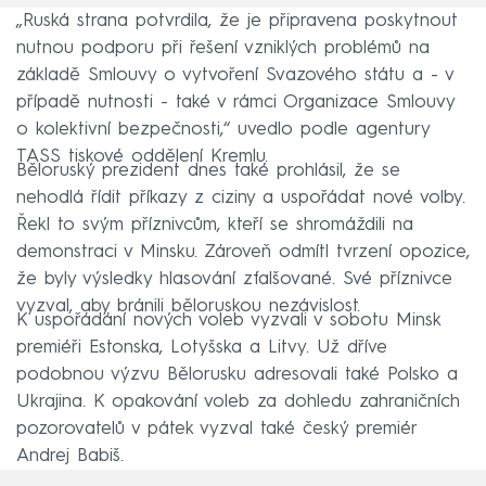
„Ruská strana potvrdila, že je připravena poskytnout
nutnou podporu při řešení vzniklých problémů na
základě Smlouvy o vytvoření Svazového státu a - v
případě nutnosti - také v rámci Organizace Smlouvy
o kolektivní bezpečnosti,“ uvedlo podle agentury
TASS tiskové oddělení Kremlu.
Běloruský prezident dnes také prohlásil, že se
nehodlá řídit příkazy z ciziny a uspořádat nové volby.
Řekl to svým příznivcům, kteří se shromáždili na
demonstraci v Minsku. Zároveň odmítl tvrzení opozice,
že byly výsledky hlasování zfalšované. Své příznivce
vyzval, aby bránili běloruskou nezávislost.
K uspořádání nových voleb vyzvali v sobotu Minsk
premiéři Estonska, Lotyšska a Litvy. Už dříve
podobnou výzvu Bělorusku adresovali také Polsko a
Ukrajina. K opakování voleb za dohledu zahraničních
pozorovatelů v pátek vyzval také český premiér
Andrej Babiš.