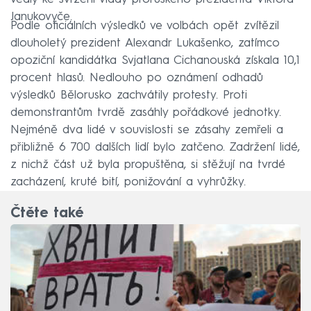
Janukovyče.
Podle oficiálních výsledků ve volbách opět zvítězil
dlouholetý prezident Alexandr Lukašenko, zatímco
opoziční kandidátka Svjatlana Cichanouská získala 10,1
procent hlasů. Nedlouho po oznámení odhadů
výsledků Bělorusko zachvátily protesty. Proti
demonstrantům tvrdě zasáhly pořádkové jednotky.
Nejméně dva lidé v souvislosti se zásahy zemřeli a
přibližně 6 700 dalších lidí bylo zatčeno. Zadržení lidé,
z nichž část už byla propuštěna, si stěžují na tvrdé
zacházení, kruté bití, ponižování a vyhrůžky.
Čtěte také