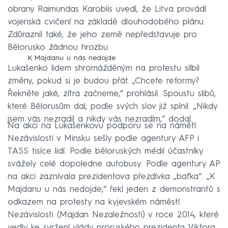
obrany Raimundas Karoblis uvedl, že Litva provádí
vojenská cvičení na základě dlouhodobého plánu.
Zdůraznil také, že jeho země nepředstavuje pro
Bělorusko žádnou hrozbu.
K Majdanu u nás nedojde
Lukašenko lidem shromážděným na protestu slíbil
změny, pokud si je budou přát. „Chcete reformy?
Řekněte jaké, zítra začneme,“ prohlásil. Spoustu slibů,
které Bělorusům dal, podle svých slov již splnil. „Nikdy
jsem vás nezradil a nikdy vás nezradím,“ dodal.
Na akci na Lukašenkovu podporu se na námětí
Nezávislosti v Minsku sešly podle agentury AFP i
TASS tisíce lidí. Podle běloruských médií účastníky
svážely celé dopoledne autobusy. Podle agentury AP
na akci zaznívala prezidentova přezdívka „baťka“. „K
Majdanu u nás nedojde,“ řekl jeden z demonstrantů s
odkazem na protesty na kyjevském náměstí
Nezávislosti (Majdan Nezaležnosti) v roce 2014, které
vedly ke svržení vlády proruského prezidenta Viktora