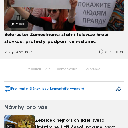
Video
Bělorusko: Zaměstnanci státní televize hrozí
stávkou, protesty podpořil velvyslanec
6 min čtení
16. srp 2020, 10:57
Vladimir Putin
demonstrace
Bělorusko
Pro tento článek jsou komentáře vypnuté
Návrhy pro vás
Žebříček nejhorších jídel světa.
Umístily se i tři české pokrmy, vévodí