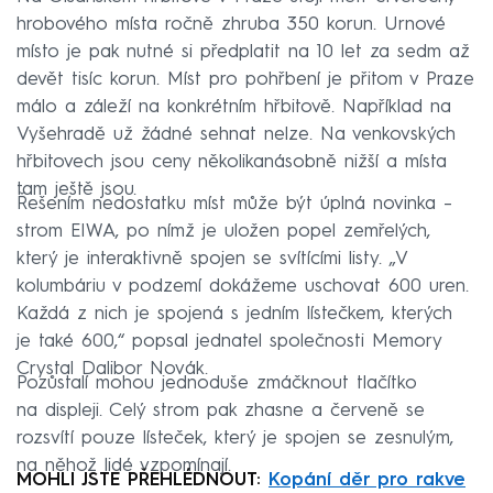
hrobového místa ročně zhruba 350 korun. Urnové
místo je pak nutné si předplatit na 10 let za sedm až
devět tisíc korun. Míst pro pohřbení je přitom v Praze
málo a záleží na konkrétním hřbitově. Například na
Vyšehradě už žádné sehnat nelze. Na venkovských
hřbitovech jsou ceny několikanásobně nižší a místa
tam ještě jsou.
Řešením nedostatku míst může být úplná novinka –⁠⁠⁠⁠⁠⁠
strom EIWA, po nímž je uložen popel zemřelých,
který je interaktivně spojen se svítícími listy. „V
kolumbáriu v podzemí dokážeme uschovat 600 uren.
Každá z nich je spojená s jedním lístečkem, kterých
je také 600,“ popsal jednatel společnosti Memory
Crystal Dalibor Novák.
Pozůstalí mohou jednoduše zmáčknout tlačítko
na displeji. Celý strom pak zhasne a červeně se
rozsvítí pouze lísteček, který je spojen se zesnulým,
na něhož lidé vzpomínají.
MOHLI JSTE PŘEHLÉDNOUT:
Kopání děr pro rakve