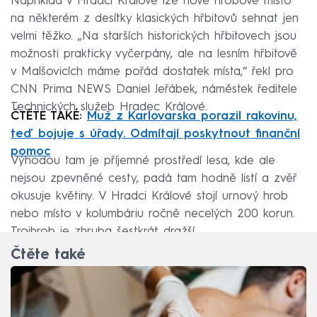
Například v Hradci Králové lze nové hrobové místo
na některém z desítky klasických hřbitovů sehnat jen
velmi těžko. „Na starších historických hřbitovech jsou
možnosti prakticky vyčerpány, ale na lesním hřbitově
v Malšovicích máme pořád dostatek místa,“ řekl pro
CNN Prima NEWS Daniel Jeřábek, náměstek ředitele
Technických služeb Hradec Králové.
ČTĚTE TAKÉ:
Muž z Karlovarska porazil rakovinu,
teď bojuje s úřady. Odmítají poskytnout finanční
pomoc
Výhodou tam je příjemné prostředí lesa, kde ale
nejsou zpevněné cesty, padá tam hodně listí a zvěř
okusuje květiny. V Hradci Králové stojí urnový hrob
nebo místo v kolumbáriu ročně necelých 200 korun.
Trojhrob je zhruba šestkrát dražší.
Čtěte také