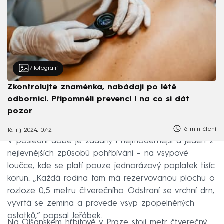
7
fotografií
Zkontrolujte znaménka, nabádají po létě
odborníci. Připomněli prevenci i na co si dát
pozor
6 min čtení
16. říj 2024, 07:21
V poslední době je žádaný i nejmodernější a jeden z
nejlevnějších způsobů pohřbívání –⁠⁠⁠⁠⁠⁠ na vsypové
loučce, kde se platí pouze jednorázový poplatek tisíc
korun. „Každá rodina tam má rezervovanou plochu o
rozloze 0,5 metru čtverečního. Odstraní se vrchní drn,
vyvrtá se zemina a provede vsyp zpopelněných
ostatků,“ popsal Jeřábek.
Na Olšanském hřbitově v Praze stojí metr čtverečný