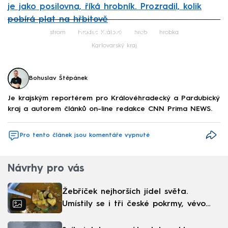
je jako posilovna, říká hrobník. Prozradil, kolik
pobírá plat na hřbitově
Failed to fetch
strom
Hradec Králové
hrob
hrobka
Karlovarský kraj
Bohuslav Štěpánek
Je krajským reportérem pro Královéhradecký a Pardubický
kraj a autorem článků on-line redakce CNN Prima NEWS.
Pro tento článek jsou komentáře vypnuté
Návrhy pro vás
Žebříček nejhorších jídel světa.
Umístily se i tři české pokrmy, vévodí
skandinávská kuchyně