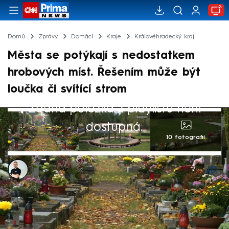
Domů
Zprávy
Domácí
Kraje
Královéhradecký kraj
Města se potýkají s nedostatkem
hrobových míst. Řešením může být
loučka či svítící strom
Žádná položka z playlistu není
dostupná.
10 fotografií
Bohuslav Štěpánek
5. lis 2024, 07:23
Hřbitovy během dušiček zažívaly čilý
návštěvnický ruch. Mnoho měst se ale